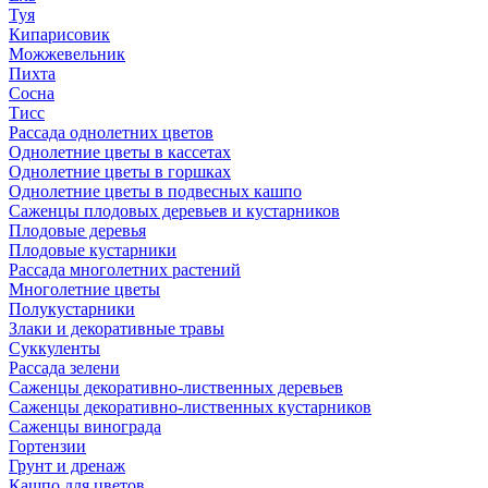
Туя
Кипарисовик
Можжевельник
Пихта
Сосна
Тисc
Рассада однолетних цветов
Однолетние цветы в кассетах
Однолетние цветы в горшках
Однолетние цветы в подвесных кашпо
Саженцы плодовых деревьев и кустарников
Плодовые деревья
Плодовые кустарники
Рассада многолетних растений
Многолетние цветы
Полукустарники
Злаки и декоративные травы
Суккуленты
Рассада зелени
Саженцы декоративно-лиственных деревьев
Саженцы декоративно-лиственных кустарников
Саженцы винограда
Гортензии
Грунт и дренаж
Кашпо для цветов