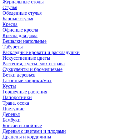
Журнальные столы
Стулья
Обеденные стулья
Барные стулья
Кресла
Офисные кресла
Кресла для дома
Вешалки напольные
Табуреты
Раскладные кровати и раскладушки
Искусственные цветы
Растения, кусты, мох и трава
Суккуленты и бромелиевые
Ветки деревьев
Газонные коврики/мох
Кусты
Горшечные растения
Папоротники
Трава, осока
Цветущие
Деревья
Бамбуки
Бонсаи и хвойные
Деревья с цветами и плодами
Драцены и кордилины