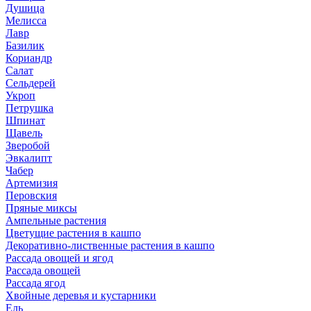
Душица
Мелисса
Лавр
Базилик
Кориандр
Салат
Сельдерей
Укроп
Петрушка
Шпинат
Щавель
Зверобой
Эвкалипт
Чабер
Артемизия
Перовския
Пряные миксы
Ампельные растения
Цветущие растения в кашпо
Декоративно-лиственные растения в кашпо
Рассада овощей и ягод
Рассада овощей
Рассада ягод
Хвойные деревья и кустарники
Ель