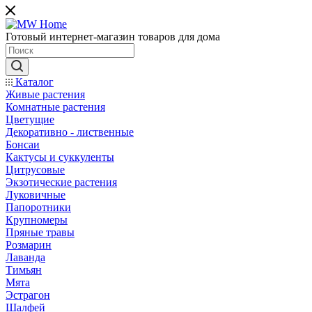
Готовый интернет-магазин товаров для дома
Каталог
Живые растения
Комнатные растения
Цветущие
Декоративно - лиственные
Бонсаи
Кактусы и суккуленты
Цитрусовые
Экзотические растения
Луковичные
Папоротники
Крупномеры
Пряные травы
Розмарин
Лаванда
Тимьян
Мята
Эстрагон
Шалфей