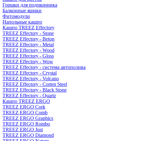
Горшки для подоконника
Балконные ящики
Фитомодули
Напольные кашпо
Кашпо TREEZ Effectory
TREEZ Effectory - Stone
TREEZ Effectory - Beton
TREEZ Effectory - Metal
TREEZ Effectory - Wood
TREEZ Effectory - Gloss
TREEZ Effectory - Wow
TREEZ Effectory - система автополива
TREEZ Effectory - Crystal
TREEZ Effectory - Volcano
TREEZ Effectory - Corten Steel
TREEZ Effectory - Black Stone
TREEZ Effectory - Quartz
Кашпо TREEZ ERGO
TREEZ ERGO Cork
TREEZ ERGO Comb
TREEZ ERGO Graphics
TREEZ ERGO Rombo
TREEZ ERGO Just
TREEZ ERGO Diamond
TREEZ ERGO Nature