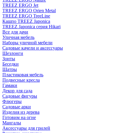
TREEZ ERGO Jet
TREEZ ERGO Orien Metal
TREEZ ERGO TreeLine
Кашпо TREEZ Japonica
TREEZ Japonica серия Hikari
Все для дачи
Уличная мебель
Наборы уличной мебели
Садовые качели и аксессуары
Шезлонги
Зонты
Беседки
Шатры
Пластиковая мебель
Подвесные кресла
Гамаки
Декор для сада
Садовые фигуры
Флюгеры
Садовые арки
Изделия из дерева
Готовим на огне
Мангалы
Аксессуары для грилей