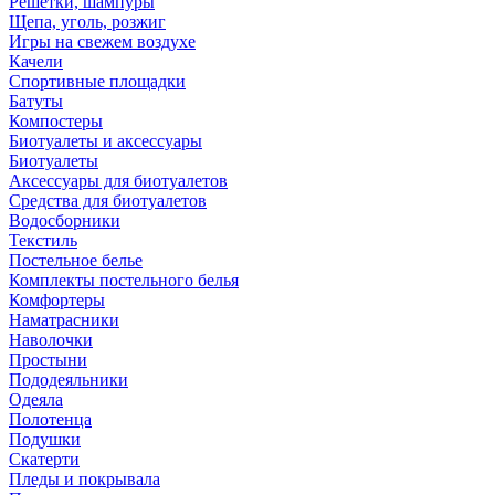
Решетки, шампуры
Щепа, уголь, розжиг
Игры на свежем воздухе
Качели
Спортивные площадки
Батуты
Компостеры
Биотуалеты и аксессуары
Биотуалеты
Аксессуары для биотуалетов
Средства для биотуалетов
Водосборники
Текстиль
Постельное белье
Комплекты постельного белья
Комфортеры
Наматрасники
Наволочки
Простыни
Пододеяльники
Одеяла
Полотенца
Подушки
Скатерти
Пледы и покрывала