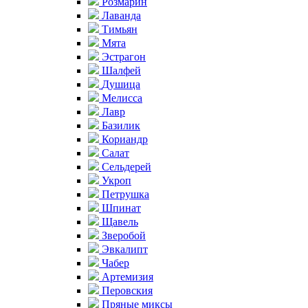
Розмарин
Лаванда
Тимьян
Мята
Эстрагон
Шалфей
Душица
Мелисса
Лавр
Базилик
Кориандр
Салат
Сельдерей
Укроп
Петрушка
Шпинат
Щавель
Зверобой
Эвкалипт
Чабер
Артемизия
Перовския
Пряные миксы