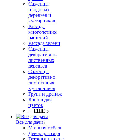
Саженцы
плодовых
деревьев и
кустарников
Рассада
многолетних
растений
Рассада зелени
Саженцы
декоративно-
лиственных
деревьев
Саженцы
декоративно-
лиственных
кустарников
Грунт и дренаж
Кашпо для
цветов
+ ЕЩЕ 3
Все для дачи
Уличная мебель
Декор для сада
Готовим на огне