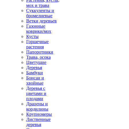
Растения, кусты,
мох и трава
Суккуленты и
бромелиевые
Ветки деревьев
Газонные
коврики/мох
Кусты
Горшечные
растения
Папоротники
Трава, осока
Цветущие
Деревья
Бамбуки
Бонсаи и
хвойные
Деревья с
цветами и
плодами
Драцены и
кордилины
Крупномеры
Лиственные
деревья