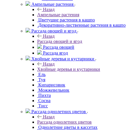
Ампельные растения
Назад
Ампельные растения
Цветущие растения в кашпо
Декоративно-лиственные растения в кашпо
Рассада овощей и ягод
Назад
Рассада овощей и ягод
Рассада овощей
Рассада ягод
Хвойные деревья и кустарники
Назад
Хвойные деревья и кустарники
Ель
Туя
Кипарисовик
Можжевельник
Пихта
Сосна
Тисc
Рассада однолетних цветов
Назад
Рассада однолетних цветов
Однолетние цветы в кассетах