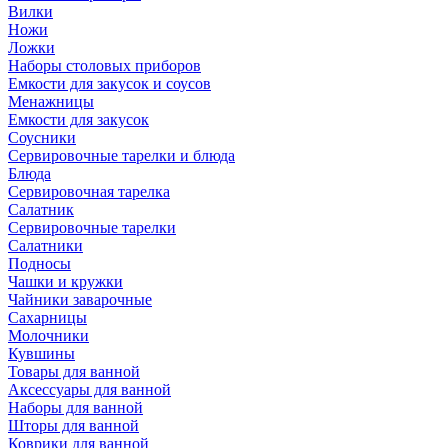
Вилки
Ножи
Ложки
Наборы столовых приборов
Емкости для закусок и соусов
Менажницы
Емкости для закусок
Соусники
Сервировочные тарелки и блюда
Блюда
Сервировочная тарелка
Салатник
Сервировочные тарелки
Салатники
Подносы
Чашки и кружки
Чайники заварочные
Сахарницы
Молочники
Кувшины
Товары для ванной
Аксессуары для ванной
Наборы для ванной
Шторы для ванной
Коврики для ванной