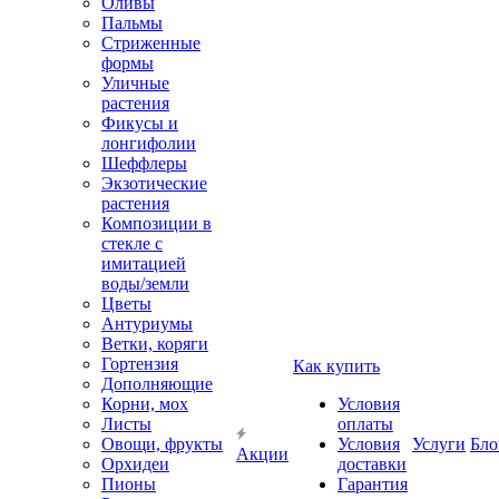
Оливы
Пальмы
Стриженные
формы
Уличные
растения
Фикусы и
лонгифолии
Шеффлеры
Экзотические
растения
Композиции в
стекле с
имитацией
воды/земли
Цветы
Антуриумы
Ветки, коряги
Гортензия
Как купить
Дополняющие
Корни, мох
Условия
Листы
оплаты
Овощи, фрукты
Условия
Услуги
Бло
Акции
Орхидеи
доставки
Пионы
Гарантия