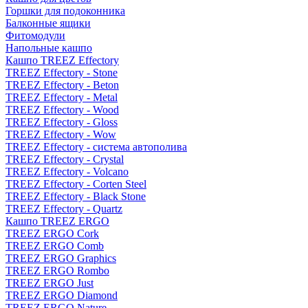
Горшки для подоконника
Балконные ящики
Фитомодули
Напольные кашпо
Кашпо TREEZ Effectory
TREEZ Effectory - Stone
TREEZ Effectory - Beton
TREEZ Effectory - Metal
TREEZ Effectory - Wood
TREEZ Effectory - Gloss
TREEZ Effectory - Wow
TREEZ Effectory - система автополива
TREEZ Effectory - Crystal
TREEZ Effectory - Volcano
TREEZ Effectory - Corten Steel
TREEZ Effectory - Black Stone
TREEZ Effectory - Quartz
Кашпо TREEZ ERGO
TREEZ ERGO Cork
TREEZ ERGO Comb
TREEZ ERGO Graphics
TREEZ ERGO Rombo
TREEZ ERGO Just
TREEZ ERGO Diamond
TREEZ ERGO Nature