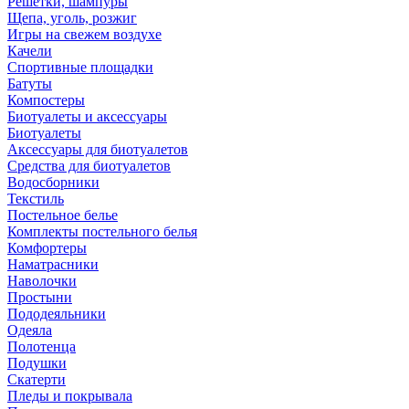
Решетки, шампуры
Щепа, уголь, розжиг
Игры на свежем воздухе
Качели
Спортивные площадки
Батуты
Компостеры
Биотуалеты и аксессуары
Биотуалеты
Аксессуары для биотуалетов
Средства для биотуалетов
Водосборники
Текстиль
Постельное белье
Комплекты постельного белья
Комфортеры
Наматрасники
Наволочки
Простыни
Пододеяльники
Одеяла
Полотенца
Подушки
Скатерти
Пледы и покрывала