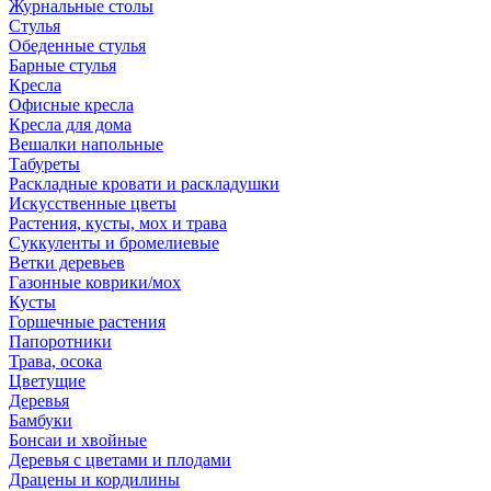
Журнальные столы
Стулья
Обеденные стулья
Барные стулья
Кресла
Офисные кресла
Кресла для дома
Вешалки напольные
Табуреты
Раскладные кровати и раскладушки
Искусственные цветы
Растения, кусты, мох и трава
Суккуленты и бромелиевые
Ветки деревьев
Газонные коврики/мох
Кусты
Горшечные растения
Папоротники
Трава, осока
Цветущие
Деревья
Бамбуки
Бонсаи и хвойные
Деревья с цветами и плодами
Драцены и кордилины