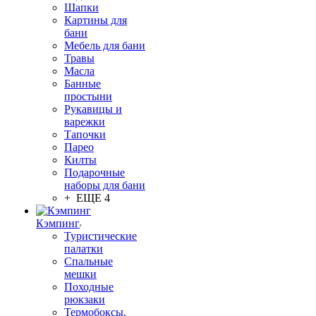
Шапки
Картины для
бани
Мебель для бани
Травы
Масла
Банные
простыни
Рукавицы и
варежки
Тапочки
Парео
Килты
Подарочные
наборы для бани
+ ЕЩЕ 4
Кэмпинг
Туристические
палатки
Спальные
мешки
Походные
рюкзаки
Термобоксы,