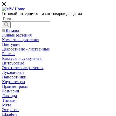
Готовый интернет-магазин товаров для дома
Каталог
Живые растения
Комнатные растения
Цветущие
Декоративно - лиственные
Бонсаи
Кактусы и суккуленты
Цитрусовые
Экзотические растения
Луковичные
Папоротники
Крупномеры
Пряные травы
Розмарин
Лаванда
Тимьян
Мята
Эстрагон
Шалфей