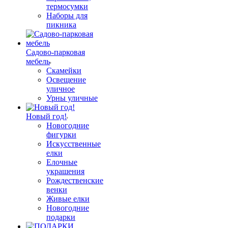
термосумки
Наборы для
пикника
Садово-парковая
мебель
Скамейки
Освещение
уличное
Урны уличные
Новый год!
Новогодние
фигурки
Искусственные
елки
Елочные
украшения
Рождественские
венки
Живые елки
Новогодние
подарки