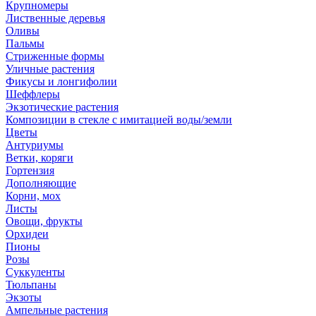
Крупномеры
Лиственные деревья
Оливы
Пальмы
Стриженные формы
Уличные растения
Фикусы и лонгифолии
Шеффлеры
Экзотические растения
Композиции в стекле с имитацией воды/земли
Цветы
Антуриумы
Ветки, коряги
Гортензия
Дополняющие
Корни, мох
Листы
Овощи, фрукты
Орхидеи
Пионы
Розы
Суккуленты
Тюльпаны
Экзоты
Ампельные растения