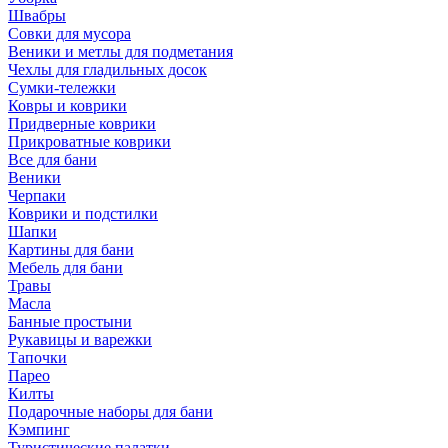
Швабры
Совки для мусора
Веники и метлы для подметания
Чехлы для гладильных досок
Сумки-тележки
Ковры и коврики
Придверные коврики
Прикроватные коврики
Все для бани
Веники
Черпаки
Коврики и подстилки
Шапки
Картины для бани
Мебель для бани
Травы
Масла
Банные простыни
Рукавицы и варежки
Тапочки
Парео
Килты
Подарочные наборы для бани
Кэмпинг
Туристические палатки