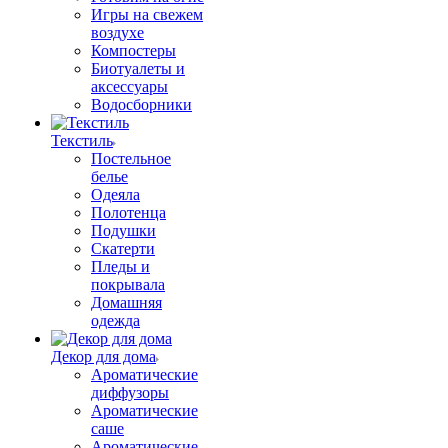
Игры на свежем
воздухе
Компостеры
Биотуалеты и
аксессуары
Водосборники
Текстиль
Постельное
белье
Одеяла
Полотенца
Подушки
Скатерти
Пледы и
покрывала
Домашняя
одежда
Декор для дома
Ароматические
диффузоры
Ароматические
саше
Ароматические