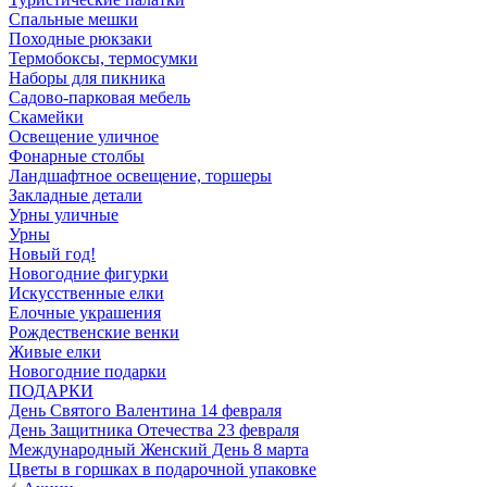
Спальные мешки
Походные рюкзаки
Термобоксы, термосумки
Наборы для пикника
Садово-парковая мебель
Скамейки
Освещение уличное
Фонарные столбы
Ландшафтное освещение, торшеры
Закладные детали
Урны уличные
Урны
Новый год!
Новогодние фигурки
Искусственные елки
Елочные украшения
Рождественские венки
Живые елки
Новогодние подарки
ПОДАРКИ
День Святого Валентина 14 февраля
День Защитника Отечества 23 февраля
Международный Женский День 8 марта
Цветы в горшках в подарочной упаковке