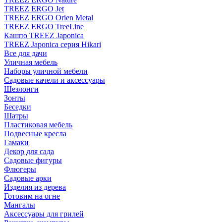
TREEZ ERGO Jet
TREEZ ERGO Orien Metal
TREEZ ERGO TreeLine
Кашпо TREEZ Japonica
TREEZ Japonica серия Hikari
Все для дачи
Уличная мебель
Наборы уличной мебели
Садовые качели и аксессуары
Шезлонги
Зонты
Беседки
Шатры
Пластиковая мебель
Подвесные кресла
Гамаки
Декор для сада
Садовые фигуры
Флюгеры
Садовые арки
Изделия из дерева
Готовим на огне
Мангалы
Аксессуары для грилей