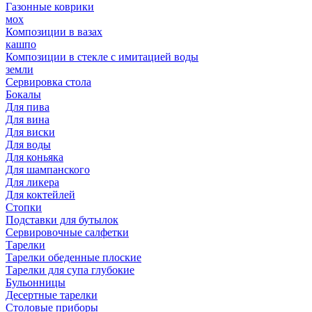
Газонные коврики
мох
Композиции в вазах
кашпо
Композиции в стекле с имитацией воды
земли
Сервировка стола
Бокалы
Для пива
Для вина
Для виски
Для воды
Для коньяка
Для шампанского
Для ликера
Для коктейлей
Стопки
Подставки для бутылок
Сервировочные салфетки
Тарелки
Тарелки обеденные плоские
Тарелки для супа глубокие
Бульонницы
Десертные тарелки
Столовые приборы