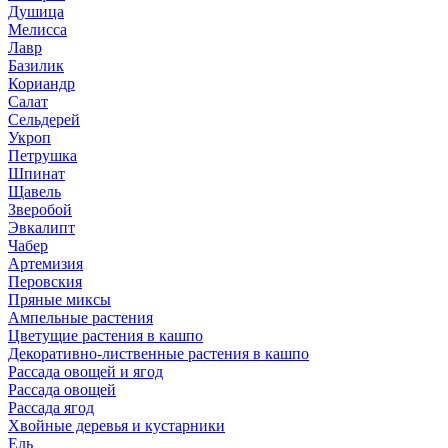
Душица
Мелисса
Лавр
Базилик
Кориандр
Салат
Сельдерей
Укроп
Петрушка
Шпинат
Щавель
Зверобой
Эвкалипт
Чабер
Артемизия
Перовския
Пряные миксы
Ампельные растения
Цветущие растения в кашпо
Декоративно-лиственные растения в кашпо
Рассада овощей и ягод
Рассада овощей
Рассада ягод
Хвойные деревья и кустарники
Ель