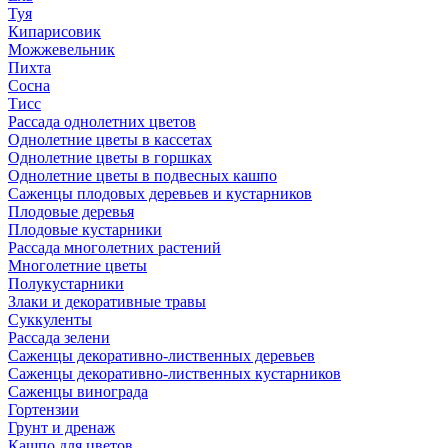
Туя
Кипарисовик
Можжевельник
Пихта
Сосна
Тисc
Рассада однолетних цветов
Однолетние цветы в кассетах
Однолетние цветы в горшках
Однолетние цветы в подвесных кашпо
Саженцы плодовых деревьев и кустарников
Плодовые деревья
Плодовые кустарники
Рассада многолетних растений
Многолетние цветы
Полукустарники
Злаки и декоративные травы
Суккуленты
Рассада зелени
Саженцы декоративно-лиственных деревьев
Саженцы декоративно-лиственных кустарников
Саженцы винограда
Гортензии
Грунт и дренаж
Кашпо для цветов