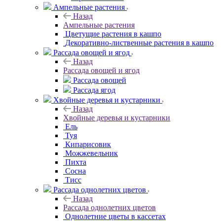
Ампельные растения
Назад
Ампельные растения
Цветущие растения в кашпо
Декоративно-лиственные растения в кашпо
Рассада овощей и ягод
Назад
Рассада овощей и ягод
Рассада овощей
Рассада ягод
Хвойные деревья и кустарники
Назад
Хвойные деревья и кустарники
Ель
Туя
Кипарисовик
Можжевельник
Пихта
Сосна
Тисc
Рассада однолетних цветов
Назад
Рассада однолетних цветов
Однолетние цветы в кассетах