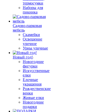
термосумки
Наборы для
пикника
Садово-парковая
мебель
Скамейки
Освещение
уличное
Урны уличные
Новый год!
Новогодние
фигурки
Искусственные
елки
Елочные
украшения
Рождественские
венки
Живые елки
Новогодние
подарки