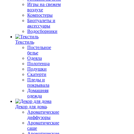
Игры на свежем
воздухе
Компостеры
Биотуалеты и
аксессуары
Водосборники
Текстиль
Постельное
белье
Одеяла
Полотенца
Подушки
Скатерти
Пледы и
покрывала
Домашняя
одежда
Декор для дома
Ароматические
диффузоры
Ароматические
саше
Ароматические