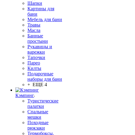
Шапки
Картины для
бани
Мебель для бани
Травы
Масла
Банные
простыни
Рукавицы и
варежки
Тапочки
Парео
Килты
Подарочные
наборы для бани
+ ЕЩЕ 4
Кэмпинг
Туристические
палатки
Спальные
мешки
Походные
рюкзаки
Термобоксы,