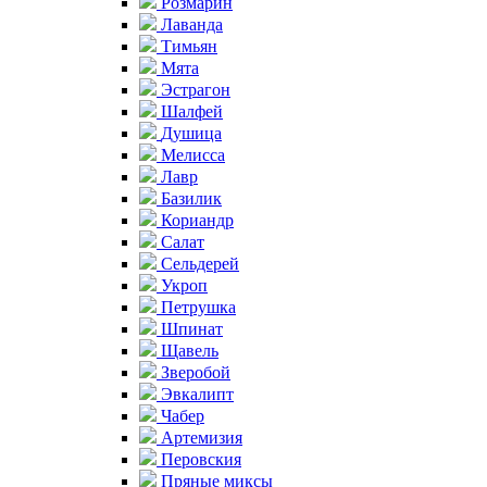
Розмарин
Лаванда
Тимьян
Мята
Эстрагон
Шалфей
Душица
Мелисса
Лавр
Базилик
Кориандр
Салат
Сельдерей
Укроп
Петрушка
Шпинат
Щавель
Зверобой
Эвкалипт
Чабер
Артемизия
Перовския
Пряные миксы