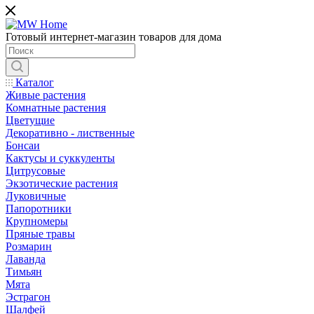
Готовый интернет-магазин товаров для дома
Каталог
Живые растения
Комнатные растения
Цветущие
Декоративно - лиственные
Бонсаи
Кактусы и суккуленты
Цитрусовые
Экзотические растения
Луковичные
Папоротники
Крупномеры
Пряные травы
Розмарин
Лаванда
Тимьян
Мята
Эстрагон
Шалфей