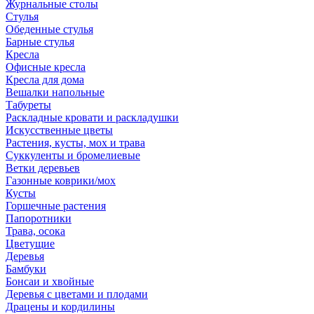
Журнальные столы
Стулья
Обеденные стулья
Барные стулья
Кресла
Офисные кресла
Кресла для дома
Вешалки напольные
Табуреты
Раскладные кровати и раскладушки
Искусственные цветы
Растения, кусты, мох и трава
Суккуленты и бромелиевые
Ветки деревьев
Газонные коврики/мох
Кусты
Горшечные растения
Папоротники
Трава, осока
Цветущие
Деревья
Бамбуки
Бонсаи и хвойные
Деревья с цветами и плодами
Драцены и кордилины