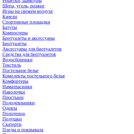
Решетки, шампуры
Щепа, уголь, розжиг
Игры на свежем воздухе
Качели
Спортивные площадки
Батуты
Компостеры
Биотуалеты и аксессуары
Биотуалеты
Аксессуары для биотуалетов
Средства для биотуалетов
Водосборники
Текстиль
Постельное белье
Комплекты постельного белья
Комфортеры
Наматрасники
Наволочки
Простыни
Пододеяльники
Одеяла
Полотенца
Подушки
Скатерти
Пледы и покрывала