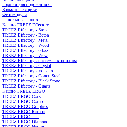
Горшки для подоконника
Балконные ящики
Фитомодули
Напольные кашпо
Кашпо TREEZ Effectory
TREEZ Effectory - Stone
TREEZ Effectory - Beton
TREEZ Effectory - Metal
TREEZ Effectory - Wood
TREEZ Effectory - Gloss
TREEZ Effectory - Wow
TREEZ Effectory - система автополива
TREEZ Effectory - Crystal
TREEZ Effectory - Volcano
TREEZ Effectory - Corten Steel
TREEZ Effectory - Black Stone
TREEZ Effectory - Quartz
Кашпо TREEZ ERGO
TREEZ ERGO Cork
TREEZ ERGO Comb
TREEZ ERGO Graphics
TREEZ ERGO Rombo
TREEZ ERGO Just
TREEZ ERGO Diamond
TREEZ ERGO Nature