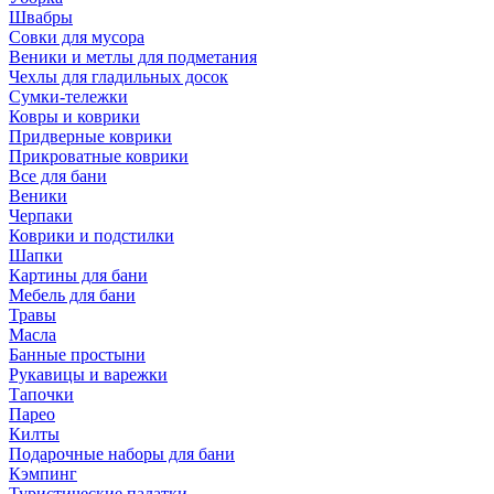
Швабры
Совки для мусора
Веники и метлы для подметания
Чехлы для гладильных досок
Сумки-тележки
Ковры и коврики
Придверные коврики
Прикроватные коврики
Все для бани
Веники
Черпаки
Коврики и подстилки
Шапки
Картины для бани
Мебель для бани
Травы
Масла
Банные простыни
Рукавицы и варежки
Тапочки
Парео
Килты
Подарочные наборы для бани
Кэмпинг
Туристические палатки