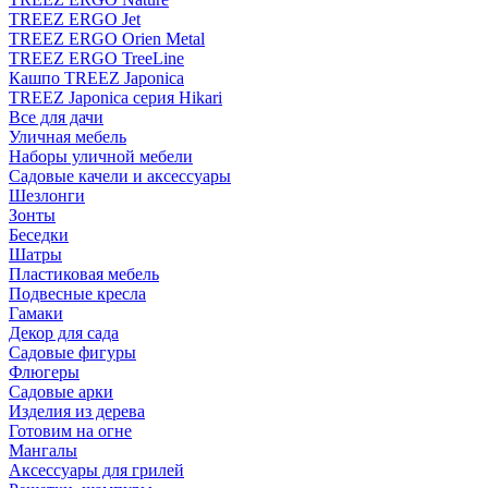
TREEZ ERGO Jet
TREEZ ERGO Orien Metal
TREEZ ERGO TreeLine
Кашпо TREEZ Japonica
TREEZ Japonica серия Hikari
Все для дачи
Уличная мебель
Наборы уличной мебели
Садовые качели и аксессуары
Шезлонги
Зонты
Беседки
Шатры
Пластиковая мебель
Подвесные кресла
Гамаки
Декор для сада
Садовые фигуры
Флюгеры
Садовые арки
Изделия из дерева
Готовим на огне
Мангалы
Аксессуары для грилей