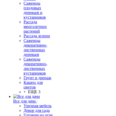
Саженцы
плодовых
деревьев и
кустарников
Рассада
многолетних
растений
Рассада зелени
Саженцы
декоративно-
лиственных
деревьев
Саженцы
декоративно-
лиственных
кустарников
Грунт и дренаж
Кашпо для
цветов
+ ЕЩЕ 3
Все для дачи
Уличная мебель
Декор для сада
Готовим на огне