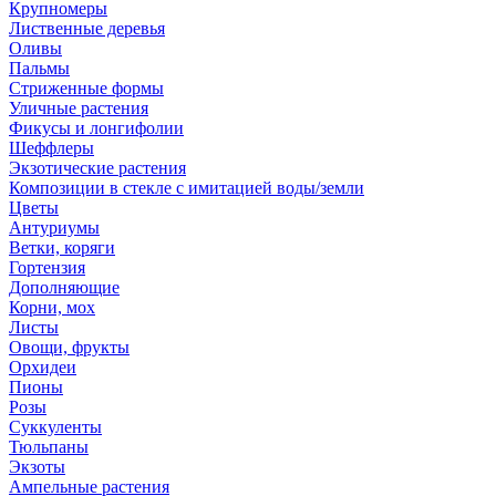
Крупномеры
Лиственные деревья
Оливы
Пальмы
Стриженные формы
Уличные растения
Фикусы и лонгифолии
Шеффлеры
Экзотические растения
Композиции в стекле с имитацией воды/земли
Цветы
Антуриумы
Ветки, коряги
Гортензия
Дополняющие
Корни, мох
Листы
Овощи, фрукты
Орхидеи
Пионы
Розы
Суккуленты
Тюльпаны
Экзоты
Ампельные растения