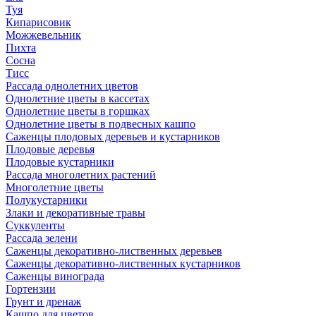
Туя
Кипарисовик
Можжевельник
Пихта
Сосна
Тисc
Рассада однолетних цветов
Однолетние цветы в кассетах
Однолетние цветы в горшках
Однолетние цветы в подвесных кашпо
Саженцы плодовых деревьев и кустарников
Плодовые деревья
Плодовые кустарники
Рассада многолетних растений
Многолетние цветы
Полукустарники
Злаки и декоративные травы
Суккуленты
Рассада зелени
Саженцы декоративно-лиственных деревьев
Саженцы декоративно-лиственных кустарников
Саженцы винограда
Гортензии
Грунт и дренаж
Кашпо для цветов