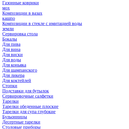
Газонные коврики
мох
Композиции в вазах
кашпо
Композиции в стекле с имитацией воды
земли
Сервировка стола
Бокалы
Для пива
Для вина
Для виски
Для воды
Для коньяка
Для шампанского
Для ликера
Для коктейлей
Стопки
Подставки для бутылок
Сервировочные салфетки
Тарелки
Тарелки обеденные плоские
Тарелки для супа глубокие
Бульонницы
Десертные тарелки
Столовые приборы