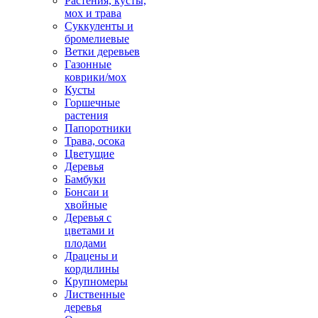
Растения, кусты,
мох и трава
Суккуленты и
бромелиевые
Ветки деревьев
Газонные
коврики/мох
Кусты
Горшечные
растения
Папоротники
Трава, осока
Цветущие
Деревья
Бамбуки
Бонсаи и
хвойные
Деревья с
цветами и
плодами
Драцены и
кордилины
Крупномеры
Лиственные
деревья