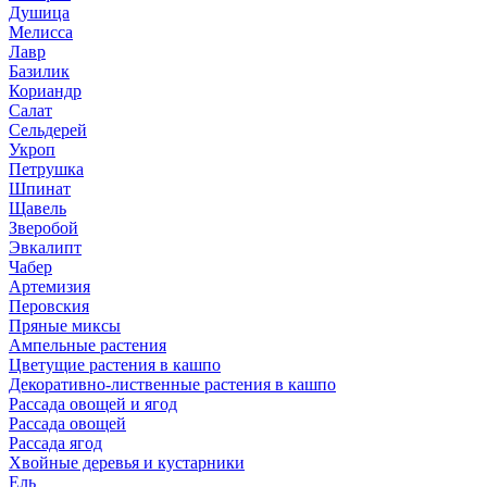
Душица
Мелисса
Лавр
Базилик
Кориандр
Салат
Сельдерей
Укроп
Петрушка
Шпинат
Щавель
Зверобой
Эвкалипт
Чабер
Артемизия
Перовския
Пряные миксы
Ампельные растения
Цветущие растения в кашпо
Декоративно-лиственные растения в кашпо
Рассада овощей и ягод
Рассада овощей
Рассада ягод
Хвойные деревья и кустарники
Ель