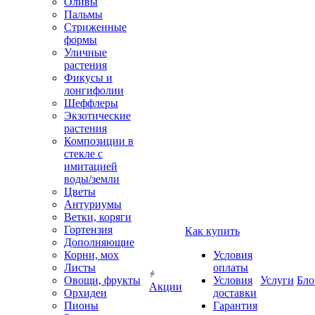
Оливы
Пальмы
Стриженные
формы
Уличные
растения
Фикусы и
лонгифолии
Шеффлеры
Экзотические
растения
Композиции в
стекле с
имитацией
воды/земли
Цветы
Антуриумы
Ветки, коряги
Гортензия
Как купить
Дополняющие
Корни, мох
Условия
Листы
оплаты
Овощи, фрукты
Условия
Услуги
Бло
Акции
Орхидеи
доставки
Пионы
Гарантия