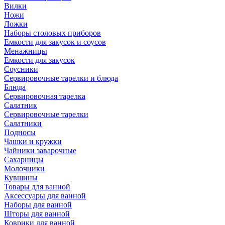
Вилки
Ножи
Ложки
Наборы столовых приборов
Емкости для закусок и соусов
Менажницы
Емкости для закусок
Соусники
Сервировочные тарелки и блюда
Блюда
Сервировочная тарелка
Салатник
Сервировочные тарелки
Салатники
Подносы
Чашки и кружки
Чайники заварочные
Сахарницы
Молочники
Кувшины
Товары для ванной
Аксессуары для ванной
Наборы для ванной
Шторы для ванной
Коврики для ванной