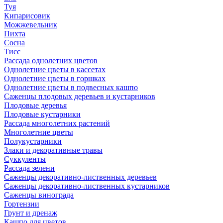
Туя
Кипарисовик
Можжевельник
Пихта
Сосна
Тисc
Рассада однолетних цветов
Однолетние цветы в кассетах
Однолетние цветы в горшках
Однолетние цветы в подвесных кашпо
Саженцы плодовых деревьев и кустарников
Плодовые деревья
Плодовые кустарники
Рассада многолетних растений
Многолетние цветы
Полукустарники
Злаки и декоративные травы
Суккуленты
Рассада зелени
Саженцы декоративно-лиственных деревьев
Саженцы декоративно-лиственных кустарников
Саженцы винограда
Гортензии
Грунт и дренаж
Кашпо для цветов