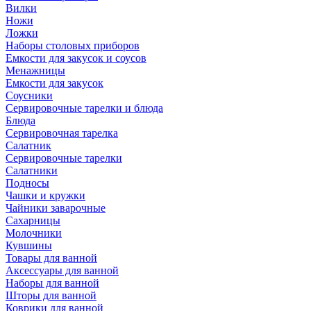
Вилки
Ножи
Ложки
Наборы столовых приборов
Емкости для закусок и соусов
Менажницы
Емкости для закусок
Соусники
Сервировочные тарелки и блюда
Блюда
Сервировочная тарелка
Салатник
Сервировочные тарелки
Салатники
Подносы
Чашки и кружки
Чайники заварочные
Сахарницы
Молочники
Кувшины
Товары для ванной
Аксессуары для ванной
Наборы для ванной
Шторы для ванной
Коврики для ванной