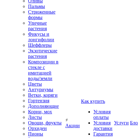
Оливы
Пальмы
Стриженные
формы
Уличные
растения
Фикусы и
лонгифолии
Шеффлеры
Экзотические
растения
Композиции в
стекле с
имитацией
воды/земли
Цветы
Антуриумы
Ветки, коряги
Гортензия
Как купить
Дополняющие
Корни, мох
Условия
Листы
оплаты
Овощи, фрукты
Условия
Услуги
Бло
Акции
Орхидеи
доставки
Пионы
Гарантия