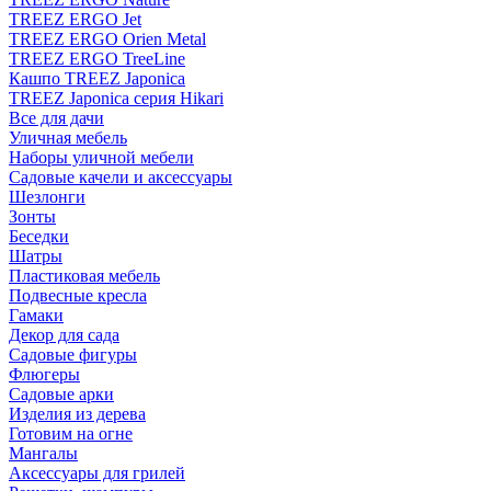
TREEZ ERGO Jet
TREEZ ERGO Orien Metal
TREEZ ERGO TreeLine
Кашпо TREEZ Japonica
TREEZ Japonica серия Hikari
Все для дачи
Уличная мебель
Наборы уличной мебели
Садовые качели и аксессуары
Шезлонги
Зонты
Беседки
Шатры
Пластиковая мебель
Подвесные кресла
Гамаки
Декор для сада
Садовые фигуры
Флюгеры
Садовые арки
Изделия из дерева
Готовим на огне
Мангалы
Аксессуары для грилей