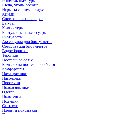
Решетки, шампуры
Щепа, уголь, розжиг
Игры на свежем воздухе
Качели
Спортивные площадки
Батуты
Компостеры
Биотуалеты и аксессуары
Биотуалеты
Аксессуары для биотуалетов
Средства для биотуалетов
Водосборники
Текстиль
Постельное белье
Комплекты постельного белья
Комфортеры
Наматрасники
Наволочки
Простыни
Пододеяльники
Одеяла
Полотенца
Подушки
Скатерти
Пледы и покрывала