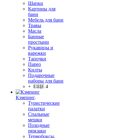
Шапки
Картины для
бани
Мебель для бани
Травы
Масла
Банные
простыни
Рукавицы и
варежки
Тапочки
Парео
Килты
Подарочные
наборы для бани
+ ЕЩЕ 4
Кэмпинг
Туристические
палатки
Спальные
мешки
Походные
рюкзаки
Термобоксы,