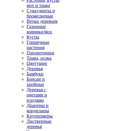
Растения, кусты,
мох и трава
Суккуленты и
бромелиевые
Ветки деревьев
Газонные
коврики/мох
Кусты
Горшечные
растения
Папоротники
Трава, осока
Цветущие
Деревья
Бамбуки
Бонсаи и
хвойные
Деревья с
цветами и
плодами
Драцены и
кордилины
Крупномеры
Лиственные
деревья