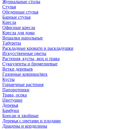
Журнальные столы
Стулья
Обеденные стулья
Барные стулья
Кресла
Офисные кресла
Кресла для дома
Вешалки напольные
Табуреты
Раскладные кровати и раскладушки
Искусственные цветы
Растения, кусты, мох и трава
Суккуленты и бромелиевые
Ветки деревьев
Газонные коврики/мох
Кусты
Горшечные растения
Папоротники
Трава, осока
Цветущие
Деревья
Бамбуки
Бонсаи и хвойные
Деревья с цветами и плодами
Драцены и кордилины