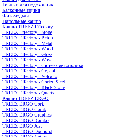
Горшки для подоконника
Балконные ящики
Фитомодули
Напольные кашпо
Кашпо TREEZ Effectory
TREEZ Effectory - Stone
TREEZ Effectory - Beton
TREEZ Effectory - Metal
TREEZ Effectory - Wood
TREEZ Effectory - Gloss
TREEZ Effectory - Wow
TREEZ Effectory - система автополива
TREEZ Effectory - Crystal
TREEZ Effectory - Volcano
TREEZ Effectory - Corten Steel
TREEZ Effectory - Black Stone
TREEZ Effectory - Quartz
Кашпо TREEZ ERGO
TREEZ ERGO Cork
TREEZ ERGO Comb
TREEZ ERGO Graphics
TREEZ ERGO Rombo
TREEZ ERGO Just
TREEZ ERGO Diamond
TREEZ ERGO Nature