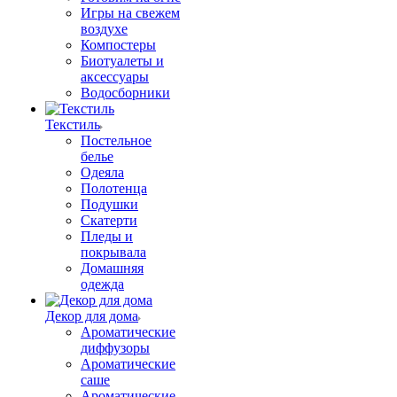
Игры на свежем
воздухе
Компостеры
Биотуалеты и
аксессуары
Водосборники
Текстиль
Постельное
белье
Одеяла
Полотенца
Подушки
Скатерти
Пледы и
покрывала
Домашняя
одежда
Декор для дома
Ароматические
диффузоры
Ароматические
саше
Ароматические