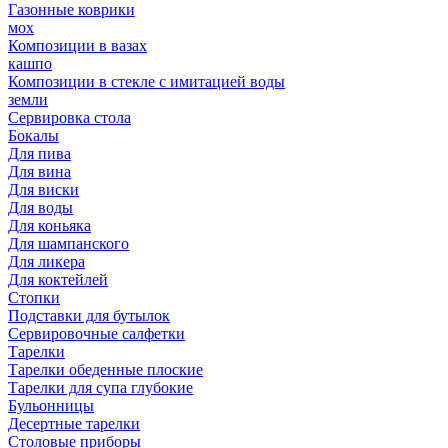
Газонные коврики
мох
Композиции в вазах
кашпо
Композиции в стекле с имитацией воды
земли
Сервировка стола
Бокалы
Для пива
Для вина
Для виски
Для воды
Для коньяка
Для шампанского
Для ликера
Для коктейлей
Стопки
Подставки для бутылок
Сервировочные салфетки
Тарелки
Тарелки обеденные плоские
Тарелки для супа глубокие
Бульонницы
Десертные тарелки
Столовые приборы