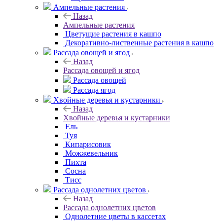
Ампельные растения
Назад
Ампельные растения
Цветущие растения в кашпо
Декоративно-лиственные растения в кашпо
Рассада овощей и ягод
Назад
Рассада овощей и ягод
Рассада овощей
Рассада ягод
Хвойные деревья и кустарники
Назад
Хвойные деревья и кустарники
Ель
Туя
Кипарисовик
Можжевельник
Пихта
Сосна
Тисc
Рассада однолетних цветов
Назад
Рассада однолетних цветов
Однолетние цветы в кассетах