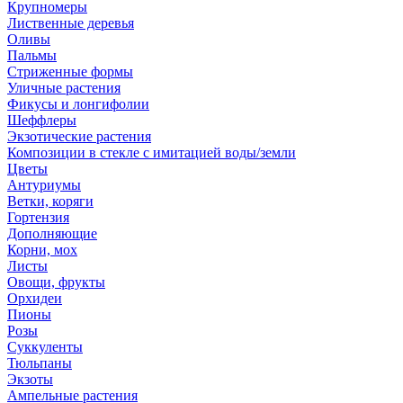
Крупномеры
Лиственные деревья
Оливы
Пальмы
Стриженные формы
Уличные растения
Фикусы и лонгифолии
Шеффлеры
Экзотические растения
Композиции в стекле с имитацией воды/земли
Цветы
Антуриумы
Ветки, коряги
Гортензия
Дополняющие
Корни, мох
Листы
Овощи, фрукты
Орхидеи
Пионы
Розы
Суккуленты
Тюльпаны
Экзоты
Ампельные растения