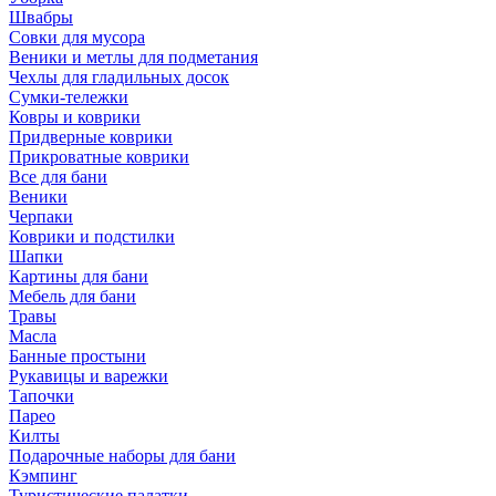
Швабры
Совки для мусора
Веники и метлы для подметания
Чехлы для гладильных досок
Сумки-тележки
Ковры и коврики
Придверные коврики
Прикроватные коврики
Все для бани
Веники
Черпаки
Коврики и подстилки
Шапки
Картины для бани
Мебель для бани
Травы
Масла
Банные простыни
Рукавицы и варежки
Тапочки
Парео
Килты
Подарочные наборы для бани
Кэмпинг
Туристические палатки