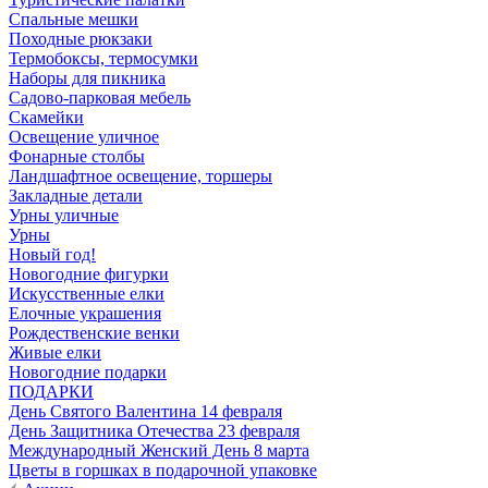
Спальные мешки
Походные рюкзаки
Термобоксы, термосумки
Наборы для пикника
Садово-парковая мебель
Скамейки
Освещение уличное
Фонарные столбы
Ландшафтное освещение, торшеры
Закладные детали
Урны уличные
Урны
Новый год!
Новогодние фигурки
Искусственные елки
Елочные украшения
Рождественские венки
Живые елки
Новогодние подарки
ПОДАРКИ
День Святого Валентина 14 февраля
День Защитника Отечества 23 февраля
Международный Женский День 8 марта
Цветы в горшках в подарочной упаковке