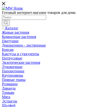
Готовый интернет-магазин товаров для дома
Каталог
Живые растения
Комнатные растения
Цветущие
Декоративно - лиственные
Бонсаи
Кактусы и суккуленты
Цитрусовые
Экзотические растения
Луковичные
Папоротники
Крупномеры
Пряные травы
Розмарин
Лаванда
Тимьян
Мята
Эстрагон
Шалфей