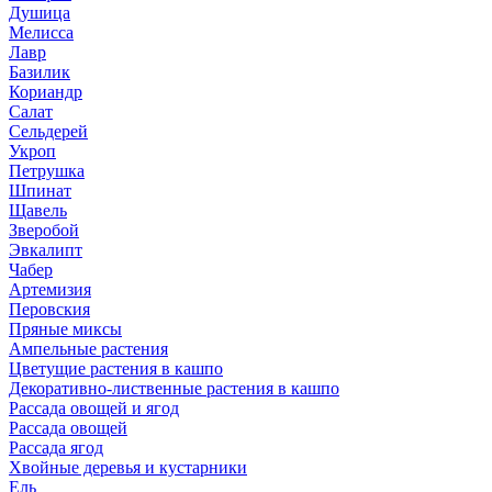
Душица
Мелисса
Лавр
Базилик
Кориандр
Салат
Сельдерей
Укроп
Петрушка
Шпинат
Щавель
Зверобой
Эвкалипт
Чабер
Артемизия
Перовския
Пряные миксы
Ампельные растения
Цветущие растения в кашпо
Декоративно-лиственные растения в кашпо
Рассада овощей и ягод
Рассада овощей
Рассада ягод
Хвойные деревья и кустарники
Ель