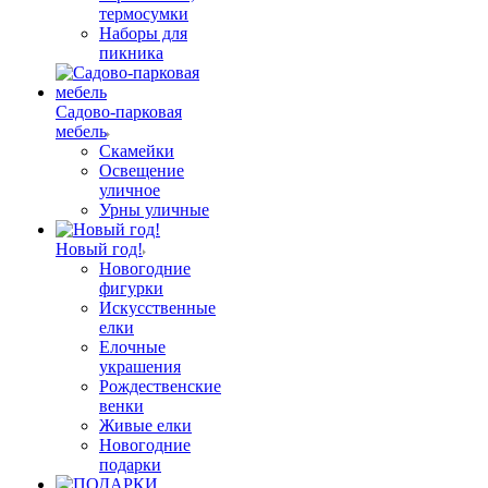
термосумки
Наборы для
пикника
Садово-парковая
мебель
Скамейки
Освещение
уличное
Урны уличные
Новый год!
Новогодние
фигурки
Искусственные
елки
Елочные
украшения
Рождественские
венки
Живые елки
Новогодние
подарки