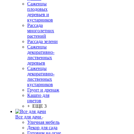
Саженцы
плодовых
деревьев и
кустарников
Рассада
многолетних
растений
Рассада зелени
Саженцы
декоративно-
лиственных
деревьев
Саженцы
декоративно-
лиственных
кустарников
Грунт и дренаж
Кашпо для
цветов
+ ЕЩЕ 3
Все для дачи
Уличная мебель
Декор для сада
Готовим на огне