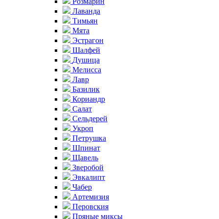
Розмарин
Лаванда
Тимьян
Мята
Эстрагон
Шалфей
Душица
Мелисса
Лавр
Базилик
Кориандр
Салат
Сельдерей
Укроп
Петрушка
Шпинат
Щавель
Зверобой
Эвкалипт
Чабер
Артемизия
Перовския
Пряные миксы