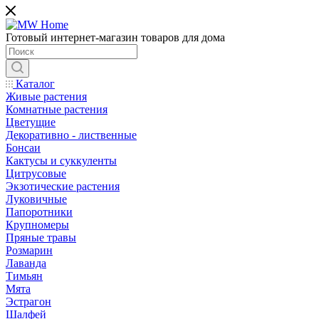
Готовый интернет-магазин товаров для дома
Каталог
Живые растения
Комнатные растения
Цветущие
Декоративно - лиственные
Бонсаи
Кактусы и суккуленты
Цитрусовые
Экзотические растения
Луковичные
Папоротники
Крупномеры
Пряные травы
Розмарин
Лаванда
Тимьян
Мята
Эстрагон
Шалфей