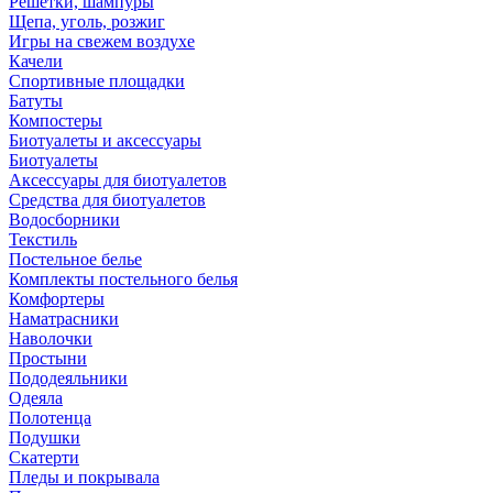
Решетки, шампуры
Щепа, уголь, розжиг
Игры на свежем воздухе
Качели
Спортивные площадки
Батуты
Компостеры
Биотуалеты и аксессуары
Биотуалеты
Аксессуары для биотуалетов
Средства для биотуалетов
Водосборники
Текстиль
Постельное белье
Комплекты постельного белья
Комфортеры
Наматрасники
Наволочки
Простыни
Пододеяльники
Одеяла
Полотенца
Подушки
Скатерти
Пледы и покрывала