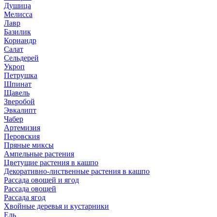
Душица
Мелисса
Лавр
Базилик
Кориандр
Салат
Сельдерей
Укроп
Петрушка
Шпинат
Щавель
Зверобой
Эвкалипт
Чабер
Артемизия
Перовския
Пряные миксы
Ампельные растения
Цветущие растения в кашпо
Декоративно-лиственные растения в кашпо
Рассада овощей и ягод
Рассада овощей
Рассада ягод
Хвойные деревья и кустарники
Ель