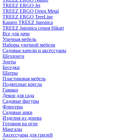
TREEZ ERGO Jet
TREEZ ERGO Orien Metal
TREEZ ERGO TreeLine
Кашпо TREEZ Japonica
TREEZ Japonica серия Hikari
Все для дачи
Уличная мебель
Наборы уличной мебели
Садовые качели и аксессуары
Шезлонги
Зонты
Беседки
Шатры
Пластиковая мебель
Подвесные кресла
Гамаки
Декор для сада
Садовые фигуры
Флюгеры
Садовые арки
Изделия из дерева
Готовим на огне
Мангалы
Аксессуары для грилей