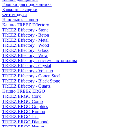
Горшки для подоконника
Балконные ящики
Фитомодули
Напольные кашпо
Кашпо TREEZ Effectory
TREEZ Effectory - Stone
TREEZ Effectory - Beton
TREEZ Effectory - Metal
TREEZ Effectory - Wood
TREEZ Effectory - Gloss
TREEZ Effectory - Wow
TREEZ Effectory - система автополива
TREEZ Effectory - Crystal
TREEZ Effectory - Volcano
TREEZ Effectory - Corten Steel
TREEZ Effectory - Black Stone
TREEZ Effectory - Quartz
Кашпо TREEZ ERGO
TREEZ ERGO Cork
TREEZ ERGO Comb
TREEZ ERGO Graphics
TREEZ ERGO Rombo
TREEZ ERGO Just
TREEZ ERGO Diamond
TREEZ ERGO Nature