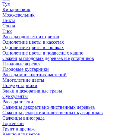
Туя
Кипарисовик
Можжевельник
Пихта
Сосна
Тисc
Рассада однолетних цветов
Однолетние цветы в кассетах
Однолетние цветы в горшках
Однолетние цветы в подвесных кашпо
Саженцы плодовых деревьев и кустарников
Плодовые деревья
Плодовые кустарники
Рассада многолетних растений
Многолетние цветы
Полукустарники
Злаки и декоративные травы
Суккуленты
Рассада зелени
Саженцы декоративно-лиственных деревьев
Саженцы декоративно-лиственных кустарников
Саженцы винограда
Гортензии
Грунт и дренаж
Кашпо для цветов