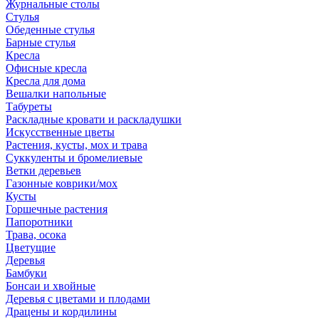
Журнальные столы
Стулья
Обеденные стулья
Барные стулья
Кресла
Офисные кресла
Кресла для дома
Вешалки напольные
Табуреты
Раскладные кровати и раскладушки
Искусственные цветы
Растения, кусты, мох и трава
Суккуленты и бромелиевые
Ветки деревьев
Газонные коврики/мох
Кусты
Горшечные растения
Папоротники
Трава, осока
Цветущие
Деревья
Бамбуки
Бонсаи и хвойные
Деревья с цветами и плодами
Драцены и кордилины