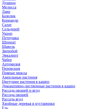
Душица
Мелисса
Лавр
Базилик
Кориандр
Салат
Сельдерей
Укроп
Петрушка
Шпинат
Щавель
Зверобой
Эвкалипт
Чабер
Артемизия
Перовския
Пряные миксы
Ампельные растения
Цветущие растения в кашпо
Декоративно-лиственные растения в кашпо
Рассада овощей и ягод
Рассада овощей
Рассада ягод
Хвойные деревья и кустарники
Ель