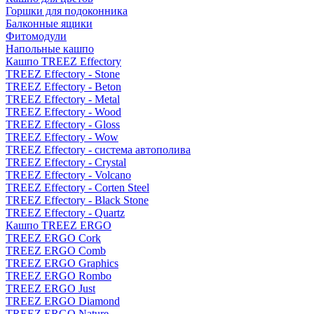
Горшки для подоконника
Балконные ящики
Фитомодули
Напольные кашпо
Кашпо TREEZ Effectory
TREEZ Effectory - Stone
TREEZ Effectory - Beton
TREEZ Effectory - Metal
TREEZ Effectory - Wood
TREEZ Effectory - Gloss
TREEZ Effectory - Wow
TREEZ Effectory - система автополива
TREEZ Effectory - Crystal
TREEZ Effectory - Volcano
TREEZ Effectory - Corten Steel
TREEZ Effectory - Black Stone
TREEZ Effectory - Quartz
Кашпо TREEZ ERGO
TREEZ ERGO Cork
TREEZ ERGO Comb
TREEZ ERGO Graphics
TREEZ ERGO Rombo
TREEZ ERGO Just
TREEZ ERGO Diamond
TREEZ ERGO Nature