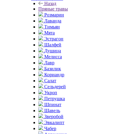
Назад
Пряные травы
Розмарин
Лаванда
Тимьян
Мята
Эстрагон
Шалфей
Душица
Мелисса
Лавр
Базилик
Кориандр
Салат
Сельдерей
Укроп
Петрушка
Шпинат
Щавель
Зверобой
Эвкалипт
Чабер