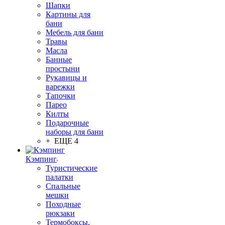
Шапки
Картины для
бани
Мебель для бани
Травы
Масла
Банные
простыни
Рукавицы и
варежки
Тапочки
Парео
Килты
Подарочные
наборы для бани
+ ЕЩЕ 4
Кэмпинг
Туристические
палатки
Спальные
мешки
Походные
рюкзаки
Термобоксы,