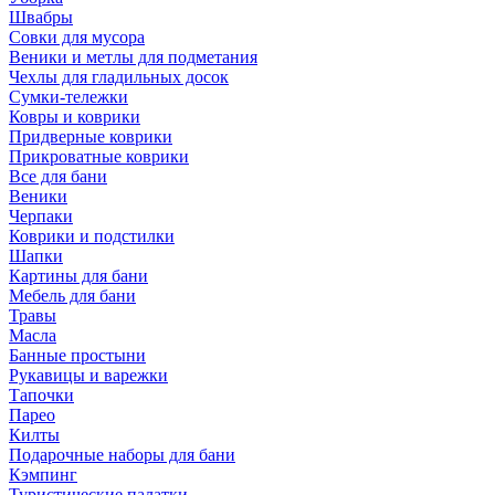
Швабры
Совки для мусора
Веники и метлы для подметания
Чехлы для гладильных досок
Сумки-тележки
Ковры и коврики
Придверные коврики
Прикроватные коврики
Все для бани
Веники
Черпаки
Коврики и подстилки
Шапки
Картины для бани
Мебель для бани
Травы
Масла
Банные простыни
Рукавицы и варежки
Тапочки
Парео
Килты
Подарочные наборы для бани
Кэмпинг
Туристические палатки