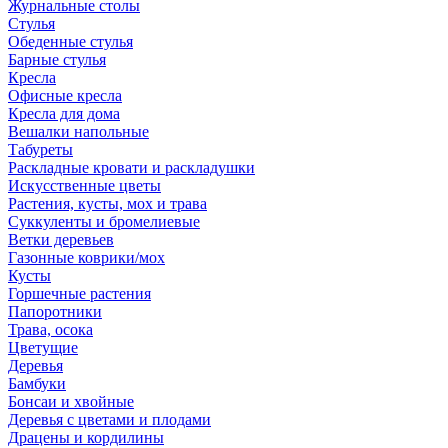
Журнальные столы
Стулья
Обеденные стулья
Барные стулья
Кресла
Офисные кресла
Кресла для дома
Вешалки напольные
Табуреты
Раскладные кровати и раскладушки
Искусственные цветы
Растения, кусты, мох и трава
Суккуленты и бромелиевые
Ветки деревьев
Газонные коврики/мох
Кусты
Горшечные растения
Папоротники
Трава, осока
Цветущие
Деревья
Бамбуки
Бонсаи и хвойные
Деревья с цветами и плодами
Драцены и кордилины