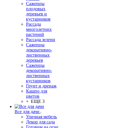
Саженцы
плодовых
деревьев и
кустарников
Рассада
многолетних
растений
Рассада зелени
Саженцы
декоративно-
лиственных
деревьев
Саженцы
декоративно-
лиственных
кустарников
Грунт и дренаж
Кашпо для
цветов
+ ЕЩЕ 3
Все для дачи
Уличная мебель
Декор для сада
Готовим на огне