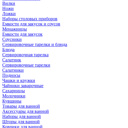
Вилки
Ножи
Ложки
Наборы столовых приборов
Емкости для закусок и соусов
Менажницы
Емкости для закусок
Соусники
Сервировочные тарелки и блюда
Блюда
Сервировочная тарелка
Салатник
Сервировочные тарелки
Салатники
Подносы
Чашки и кружки
Чайники заварочные
Сахарницы
Молочники
Кувшины
Товары для ванной
Аксессуары для ванной
Наборы для ванной
Шторы для ванной
Коврики для ванной