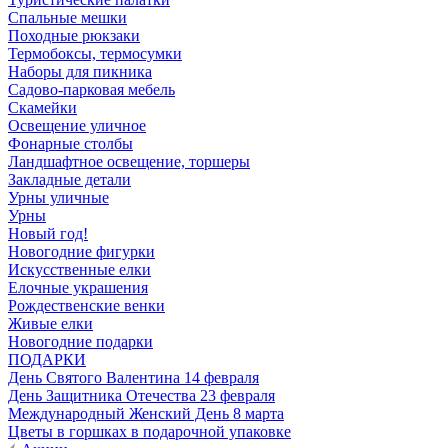
Спальные мешки
Походные рюкзаки
Термобоксы, термосумки
Наборы для пикника
Садово-парковая мебель
Скамейки
Освещение уличное
Фонарные столбы
Ландшафтное освещение, торшеры
Закладные детали
Урны уличные
Урны
Новый год!
Новогодние фигурки
Искусственные елки
Елочные украшения
Рождественские венки
Живые елки
Новогодние подарки
ПОДАРКИ
День Святого Валентина 14 февраля
День Защитника Отечества 23 февраля
Международный Женский День 8 марта
Цветы в горшках в подарочной упаковке