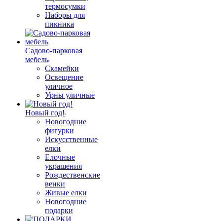
термосумки
Наборы для
пикника
Садово-парковая
мебель
Скамейки
Освещение
уличное
Урны уличные
Новый год!
Новогодние
фигурки
Искусственные
елки
Елочные
украшения
Рождественские
венки
Живые елки
Новогодние
подарки