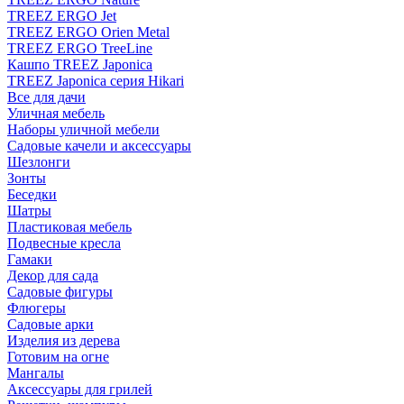
TREEZ ERGO Jet
TREEZ ERGO Orien Metal
TREEZ ERGO TreeLine
Кашпо TREEZ Japonica
TREEZ Japonica серия Hikari
Все для дачи
Уличная мебель
Наборы уличной мебели
Садовые качели и аксессуары
Шезлонги
Зонты
Беседки
Шатры
Пластиковая мебель
Подвесные кресла
Гамаки
Декор для сада
Садовые фигуры
Флюгеры
Садовые арки
Изделия из дерева
Готовим на огне
Мангалы
Аксессуары для грилей