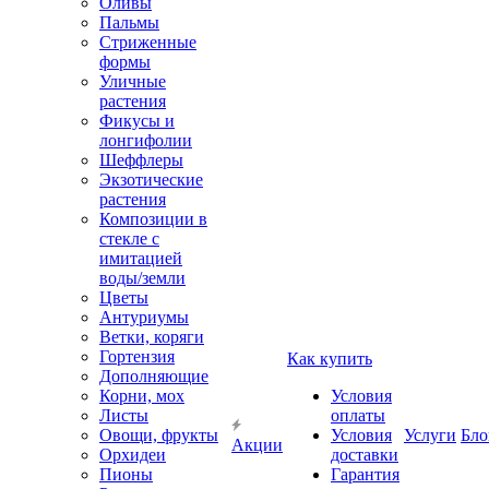
Оливы
Пальмы
Стриженные
формы
Уличные
растения
Фикусы и
лонгифолии
Шеффлеры
Экзотические
растения
Композиции в
стекле с
имитацией
воды/земли
Цветы
Антуриумы
Ветки, коряги
Гортензия
Как купить
Дополняющие
Корни, мох
Условия
Листы
оплаты
Овощи, фрукты
Условия
Услуги
Бло
Акции
Орхидеи
доставки
Пионы
Гарантия