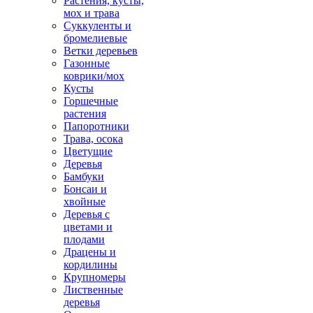
Растения, кусты,
мох и трава
Суккуленты и
бромелиевые
Ветки деревьев
Газонные
коврики/мох
Кусты
Горшечные
растения
Папоротники
Трава, осока
Цветущие
Деревья
Бамбуки
Бонсаи и
хвойные
Деревья с
цветами и
плодами
Драцены и
кордилины
Крупномеры
Лиственные
деревья