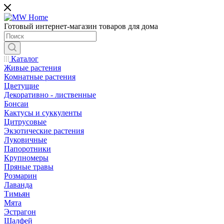
Готовый интернет-магазин товаров для дома
Каталог
Живые растения
Комнатные растения
Цветущие
Декоративно - лиственные
Бонсаи
Кактусы и суккуленты
Цитрусовые
Экзотические растения
Луковичные
Папоротники
Крупномеры
Пряные травы
Розмарин
Лаванда
Тимьян
Мята
Эстрагон
Шалфей