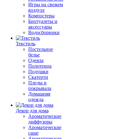
Игры на свежем
воздухе
Компостеры
Биотуалеты и
аксессуары
Водосборники
Текстиль
Постельное
белье
Одеяла
Полотенца
Подушки
Скатерти
Пледы и
покрывала
Домашняя
одежда
Декор для дома
Ароматические
диффузоры
Ароматические
саше
Ароматические