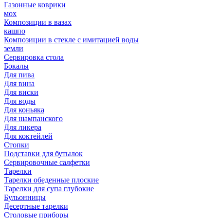
Газонные коврики
мох
Композиции в вазах
кашпо
Композиции в стекле с имитацией воды
земли
Сервировка стола
Бокалы
Для пива
Для вина
Для виски
Для воды
Для коньяка
Для шампанского
Для ликера
Для коктейлей
Стопки
Подставки для бутылок
Сервировочные салфетки
Тарелки
Тарелки обеденные плоские
Тарелки для супа глубокие
Бульонницы
Десертные тарелки
Столовые приборы