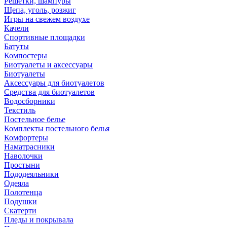
Решетки, шампуры
Щепа, уголь, розжиг
Игры на свежем воздухе
Качели
Спортивные площадки
Батуты
Компостеры
Биотуалеты и аксессуары
Биотуалеты
Аксессуары для биотуалетов
Средства для биотуалетов
Водосборники
Текстиль
Постельное белье
Комплекты постельного белья
Комфортеры
Наматрасники
Наволочки
Простыни
Пододеяльники
Одеяла
Полотенца
Подушки
Скатерти
Пледы и покрывала