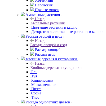
Артемизия
Перовския
Пряные миксы
Ампельные растения
Назад
Ампельные растения
Цветущие растения в кашпо
Декоративно-лиственные растения в кашпо
Рассада овощей и ягод
Назад
Рассада овощей и ягод
Рассада овощей
Рассада ягод
Хвойные деревья и кустарники
Назад
Хвойные деревья и кустарники
Ель
Туя
Кипарисовик
Можжевельник
Пихта
Сосна
Тисc
Рассада однолетних цветов