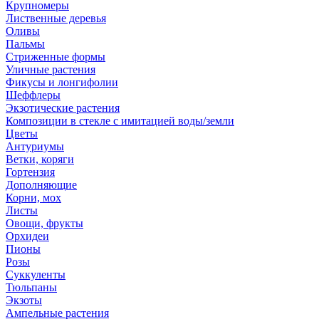
Крупномеры
Лиственные деревья
Оливы
Пальмы
Стриженные формы
Уличные растения
Фикусы и лонгифолии
Шеффлеры
Экзотические растения
Композиции в стекле с имитацией воды/земли
Цветы
Антуриумы
Ветки, коряги
Гортензия
Дополняющие
Корни, мох
Листы
Овощи, фрукты
Орхидеи
Пионы
Розы
Суккуленты
Тюльпаны
Экзоты
Ампельные растения