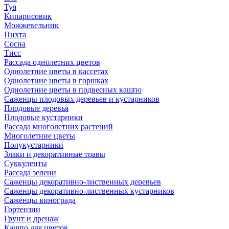
Туя
Кипарисовик
Можжевельник
Пихта
Сосна
Тисc
Рассада однолетних цветов
Однолетние цветы в кассетах
Однолетние цветы в горшках
Однолетние цветы в подвесных кашпо
Саженцы плодовых деревьев и кустарников
Плодовые деревья
Плодовые кустарники
Рассада многолетних растений
Многолетние цветы
Полукустарники
Злаки и декоративные травы
Суккуленты
Рассада зелени
Саженцы декоративно-лиственных деревьев
Саженцы декоративно-лиственных кустарников
Саженцы винограда
Гортензии
Грунт и дренаж
Кашпо для цветов