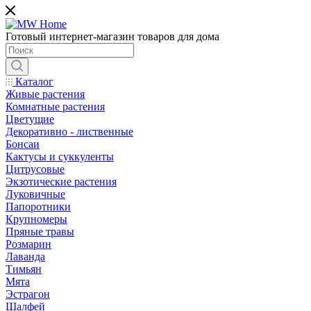
Готовый интернет-магазин товаров для дома
Каталог
Живые растения
Комнатные растения
Цветущие
Декоративно - лиственные
Бонсаи
Кактусы и суккуленты
Цитрусовые
Экзотические растения
Луковичные
Папоротники
Крупномеры
Пряные травы
Розмарин
Лаванда
Тимьян
Мята
Эстрагон
Шалфей