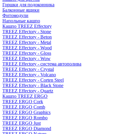
Горшки для подоконника
Балконные ящики
Фитомодули
Напольные кашпо
Кашпо TREEZ Effectory
TREEZ Effectory - Stone
TREEZ Effectory - Beton
TREEZ Effectory - Metal
TREEZ Effectory - Wood
TREEZ Effectory - Gloss
TREEZ Effectory - Wow
TREEZ Effectory - система автополива
TREEZ Effectory - Crystal
TREEZ Effectory - Volcano
TREEZ Effectory - Corten Steel
TREEZ Effectory - Black Stone
TREEZ Effectory - Quartz
Кашпо TREEZ ERGO
TREEZ ERGO Cork
TREEZ ERGO Comb
TREEZ ERGO Graphics
TREEZ ERGO Rombo
TREEZ ERGO Just
TREEZ ERGO Diamond
TREEZ ERGO Nature