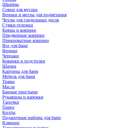
Швабры
Совки для мусора
Веники и метлы для подметания
Чехлы для гладильных досок
Сумки-тележки
Ковры и коврики
Придверные коврики
Прикроватные коврики
Все для бани
Веники
Черпаки
Коврики и подстилки
Шапки
Картины для бани
Мебель для бани
Травы
Масла
Банные простыни
Рукавицы и варежки
Тапочки
Парео
Килты
Подарочные наборы для бани
Кэмпинг
Туристические палатки