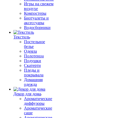
Игры на свежем
воздухе
Компостеры
Биотуалеты и
аксессуары
Водосборники
Текстиль
Постельное
белье
Одеяла
Полотенца
Подушки
Скатерти
Пледы и
покрывала
Домашняя
одежда
Декор для дома
Ароматические
диффузоры
Ароматические
саше
Ароматические