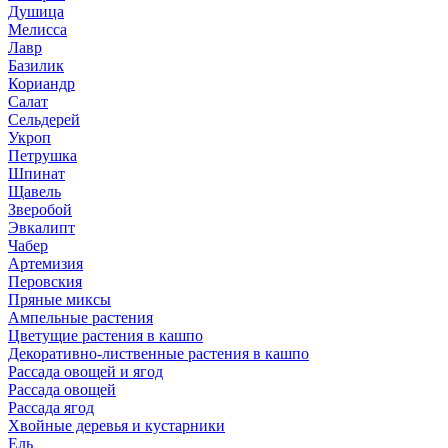
Душица
Мелисса
Лавр
Базилик
Кориандр
Салат
Сельдерей
Укроп
Петрушка
Шпинат
Щавель
Зверобой
Эвкалипт
Чабер
Артемизия
Перовския
Пряные миксы
Ампельные растения
Цветущие растения в кашпо
Декоративно-лиственные растения в кашпо
Рассада овощей и ягод
Рассада овощей
Рассада ягод
Хвойные деревья и кустарники
Ель