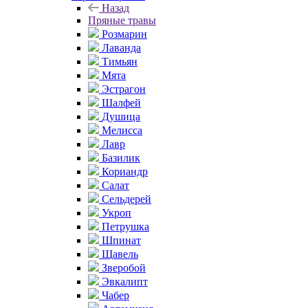
Назад
Пряные травы
Розмарин
Лаванда
Тимьян
Мята
Эстрагон
Шалфей
Душица
Мелисса
Лавр
Базилик
Кориандр
Салат
Сельдерей
Укроп
Петрушка
Шпинат
Щавель
Зверобой
Эвкалипт
Чабер