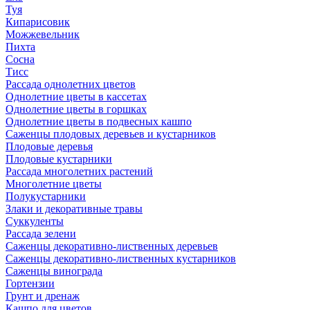
Туя
Кипарисовик
Можжевельник
Пихта
Сосна
Тисc
Рассада однолетних цветов
Однолетние цветы в кассетах
Однолетние цветы в горшках
Однолетние цветы в подвесных кашпо
Саженцы плодовых деревьев и кустарников
Плодовые деревья
Плодовые кустарники
Рассада многолетних растений
Многолетние цветы
Полукустарники
Злаки и декоративные травы
Суккуленты
Рассада зелени
Саженцы декоративно-лиственных деревьев
Саженцы декоративно-лиственных кустарников
Саженцы винограда
Гортензии
Грунт и дренаж
Кашпо для цветов