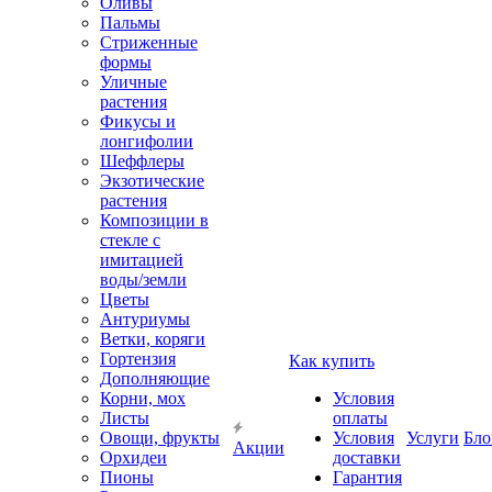
Оливы
Пальмы
Стриженные
формы
Уличные
растения
Фикусы и
лонгифолии
Шеффлеры
Экзотические
растения
Композиции в
стекле с
имитацией
воды/земли
Цветы
Антуриумы
Ветки, коряги
Гортензия
Как купить
Дополняющие
Корни, мох
Условия
Листы
оплаты
Овощи, фрукты
Условия
Услуги
Бло
Акции
Орхидеи
доставки
Пионы
Гарантия