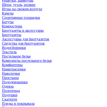
Решетки, шампуры
Щепа, уголь, розжиг
Игры на свежем воздухе
Качели
Спортивные площадки
Батуты
Компостеры
Биотуалеты и аксессуары
Биотуалеты
Аксессуары для биотуалетов
Средства для биотуалетов
Водосборники
Текстиль
Постельное белье
Комплекты постельного белья
Комфортеры
Наматрасники
Наволочки
Простыни
Пододеяльники
Одеяла
Полотенца
Подушки
Скатерти
Пледы и покрывала