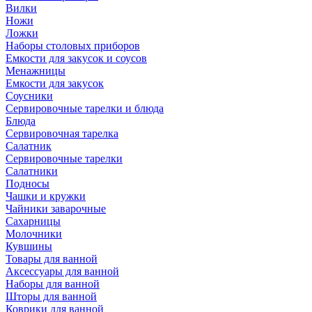
Вилки
Ножи
Ложки
Наборы столовых приборов
Емкости для закусок и соусов
Менажницы
Емкости для закусок
Соусники
Сервировочные тарелки и блюда
Блюда
Сервировочная тарелка
Салатник
Сервировочные тарелки
Салатники
Подносы
Чашки и кружки
Чайники заварочные
Сахарницы
Молочники
Кувшины
Товары для ванной
Аксессуары для ванной
Наборы для ванной
Шторы для ванной
Коврики для ванной