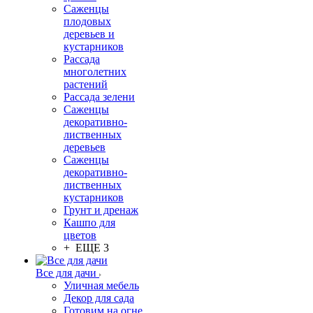
Саженцы
плодовых
деревьев и
кустарников
Рассада
многолетних
растений
Рассада зелени
Саженцы
декоративно-
лиственных
деревьев
Саженцы
декоративно-
лиственных
кустарников
Грунт и дренаж
Кашпо для
цветов
+ ЕЩЕ 3
Все для дачи
Уличная мебель
Декор для сада
Готовим на огне