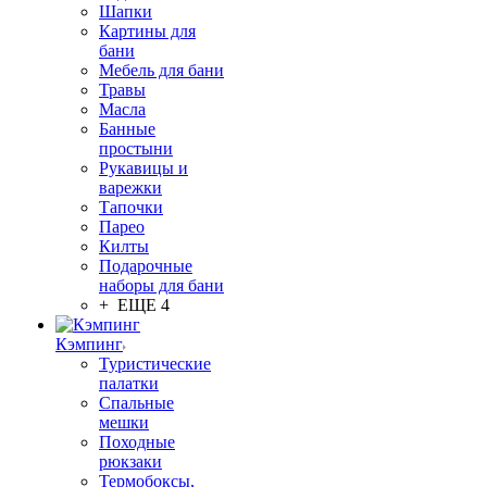
Шапки
Картины для
бани
Мебель для бани
Травы
Масла
Банные
простыни
Рукавицы и
варежки
Тапочки
Парео
Килты
Подарочные
наборы для бани
+ ЕЩЕ 4
Кэмпинг
Туристические
палатки
Спальные
мешки
Походные
рюкзаки
Термобоксы,