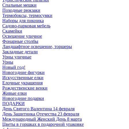
Спальные мешки
Походные рюкзаки
Термобоксы, термосумки
Наборы для пикника
Садово-парковая мебель
Скамейки
Освещение уличное
Фонарные столбы
Ландшафтное освещение, торшеры
Закладные детали
Урны уличные
Урны
Новый год!
Новогодние фигурки
Искусственные елки
Елочные украшения
Рождественские венки
Живые елки
Новогодние подарки
ПОДАРКИ
День Святого Валентина 14 февраля
День Защитника Отечества 23 февраля
Международный Женский День 8 марта
Цветы в горшках в подарочной упаковке