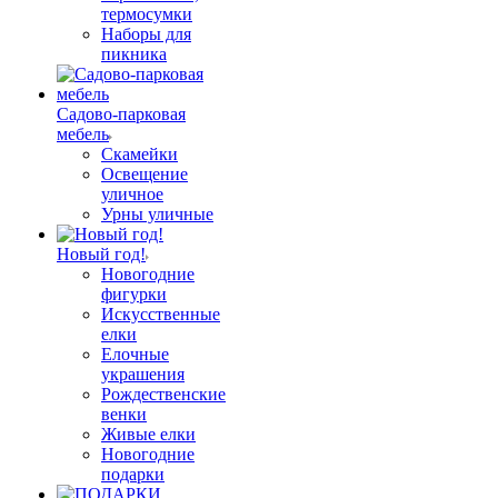
термосумки
Наборы для
пикника
Садово-парковая
мебель
Скамейки
Освещение
уличное
Урны уличные
Новый год!
Новогодние
фигурки
Искусственные
елки
Елочные
украшения
Рождественские
венки
Живые елки
Новогодние
подарки