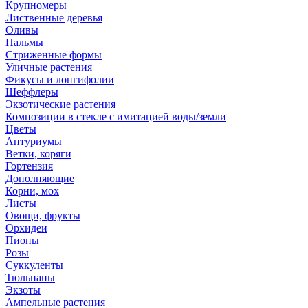
Крупномеры
Лиственные деревья
Оливы
Пальмы
Стриженные формы
Уличные растения
Фикусы и лонгифолии
Шеффлеры
Экзотические растения
Композиции в стекле с имитацией воды/земли
Цветы
Антуриумы
Ветки, коряги
Гортензия
Дополняющие
Корни, мох
Листы
Овощи, фрукты
Орхидеи
Пионы
Розы
Суккуленты
Тюльпаны
Экзоты
Ампельные растения