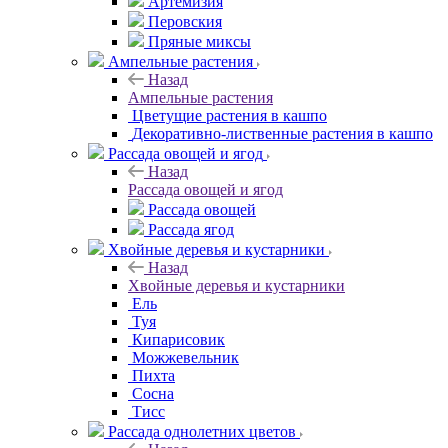
Артемизия
Перовския
Пряные миксы
Ампельные растения
Назад
Ампельные растения
Цветущие растения в кашпо
Декоративно-лиственные растения в кашпо
Рассада овощей и ягод
Назад
Рассада овощей и ягод
Рассада овощей
Рассада ягод
Хвойные деревья и кустарники
Назад
Хвойные деревья и кустарники
Ель
Туя
Кипарисовик
Можжевельник
Пихта
Сосна
Тисc
Рассада однолетних цветов