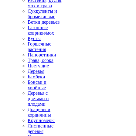
Растения, кусты,
мох и трава
Суккуленты и
бромелиевые
Ветки деревьев
Газонные
коврики/мох
Кусты
Горшечные
растения
Папоротники
Трава, осока
Цветущие
Деревья
Бамбуки
Бонсаи и
хвойные
Деревья с
цветами и
плодами
Драцены и
кордилины
Крупномеры
Лиственные
деревья