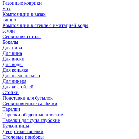
Газонные коврики
мох
Композиции в вазах
кашпо
Композиции в стекле с имитацией воды
земли
Сервировка стола
Бокалы
Для пива
Для вина
Для виски
Для воды
Для коньяка
Для шампанского
Для ликера
Для коктейлей
Стопки
Подставки для бутылок
Сервировочные салфетки
Тарелки
Тарелки обеденные плоские
Тарелки для супа глубокие
Бульонницы
Десертные тарелки
Столовые приборы