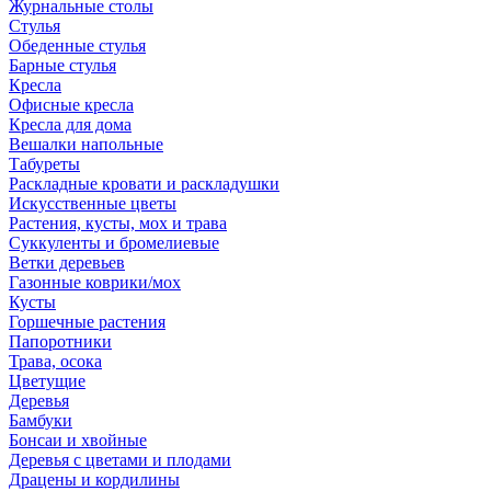
Журнальные столы
Стулья
Обеденные стулья
Барные стулья
Кресла
Офисные кресла
Кресла для дома
Вешалки напольные
Табуреты
Раскладные кровати и раскладушки
Искусственные цветы
Растения, кусты, мох и трава
Суккуленты и бромелиевые
Ветки деревьев
Газонные коврики/мох
Кусты
Горшечные растения
Папоротники
Трава, осока
Цветущие
Деревья
Бамбуки
Бонсаи и хвойные
Деревья с цветами и плодами
Драцены и кордилины