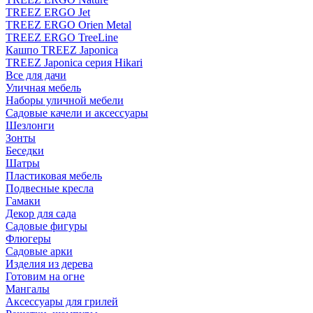
TREEZ ERGO Jet
TREEZ ERGO Orien Metal
TREEZ ERGO TreeLine
Кашпо TREEZ Japonica
TREEZ Japonica серия Hikari
Все для дачи
Уличная мебель
Наборы уличной мебели
Садовые качели и аксессуары
Шезлонги
Зонты
Беседки
Шатры
Пластиковая мебель
Подвесные кресла
Гамаки
Декор для сада
Садовые фигуры
Флюгеры
Садовые арки
Изделия из дерева
Готовим на огне
Мангалы
Аксессуары для грилей