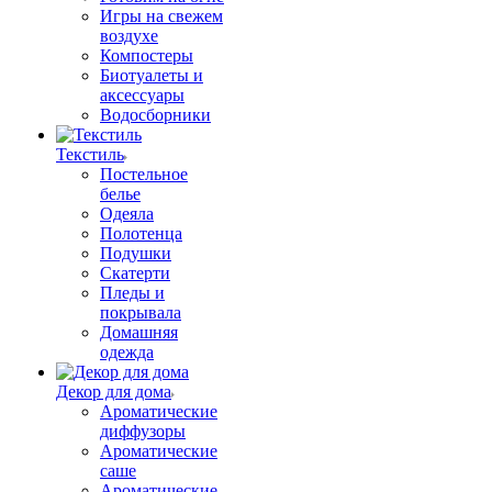
Игры на свежем
воздухе
Компостеры
Биотуалеты и
аксессуары
Водосборники
Текстиль
Постельное
белье
Одеяла
Полотенца
Подушки
Скатерти
Пледы и
покрывала
Домашняя
одежда
Декор для дома
Ароматические
диффузоры
Ароматические
саше
Ароматические