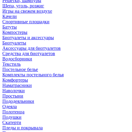
Решетки, шампуры
Щепа, уголь, розжиг
Игры на свежем воздухе
Качели
Спортивные площадки
Батуты
Компостеры
Биотуалеты и аксессуары
Биотуалеты
Аксессуары для биотуалетов
Средства для биотуалетов
Водосборники
Текстиль
Постельное белье
Комплекты постельного белья
Комфортеры
Наматрасники
Наволочки
Простыни
Пододеяльники
Одеяла
Полотенца
Подушки
Скатерти
Пледы и покрывала