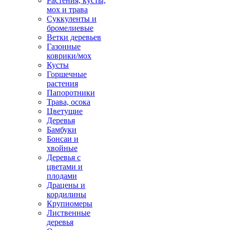
Растения, кусты,
мох и трава
Суккуленты и
бромелиевые
Ветки деревьев
Газонные
коврики/мох
Кусты
Горшечные
растения
Папоротники
Трава, осока
Цветущие
Деревья
Бамбуки
Бонсаи и
хвойные
Деревья с
цветами и
плодами
Драцены и
кордилины
Крупномеры
Лиственные
деревья