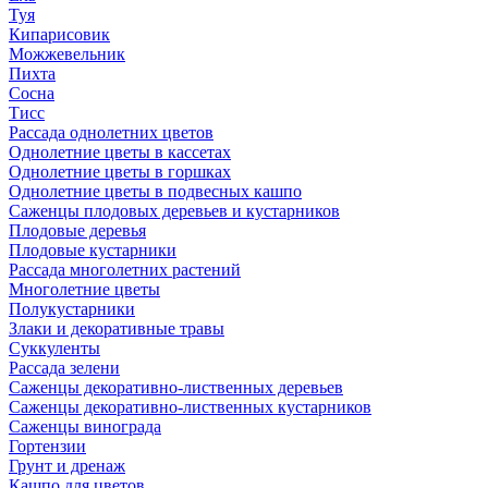
Туя
Кипарисовик
Можжевельник
Пихта
Сосна
Тисc
Рассада однолетних цветов
Однолетние цветы в кассетах
Однолетние цветы в горшках
Однолетние цветы в подвесных кашпо
Саженцы плодовых деревьев и кустарников
Плодовые деревья
Плодовые кустарники
Рассада многолетних растений
Многолетние цветы
Полукустарники
Злаки и декоративные травы
Суккуленты
Рассада зелени
Саженцы декоративно-лиственных деревьев
Саженцы декоративно-лиственных кустарников
Саженцы винограда
Гортензии
Грунт и дренаж
Кашпо для цветов