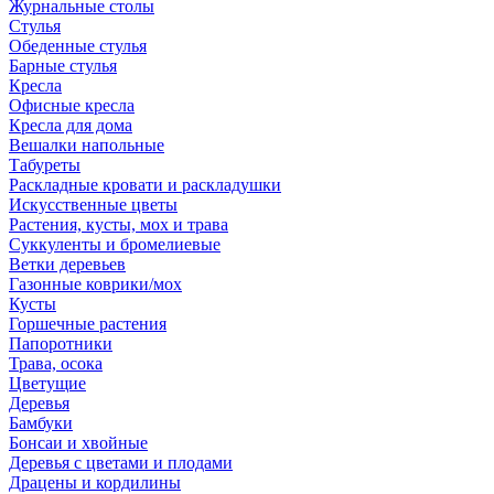
Журнальные столы
Стулья
Обеденные стулья
Барные стулья
Кресла
Офисные кресла
Кресла для дома
Вешалки напольные
Табуреты
Раскладные кровати и раскладушки
Искусственные цветы
Растения, кусты, мох и трава
Суккуленты и бромелиевые
Ветки деревьев
Газонные коврики/мох
Кусты
Горшечные растения
Папоротники
Трава, осока
Цветущие
Деревья
Бамбуки
Бонсаи и хвойные
Деревья с цветами и плодами
Драцены и кордилины