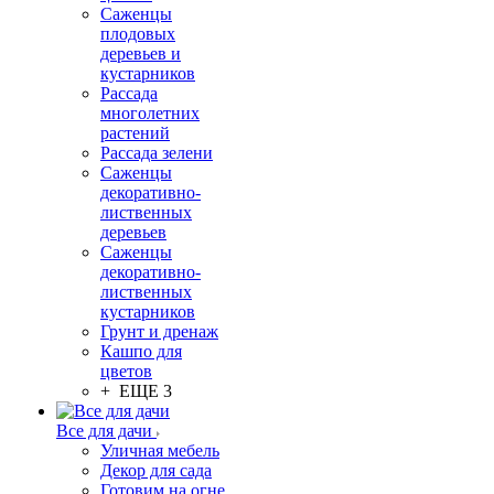
Саженцы
плодовых
деревьев и
кустарников
Рассада
многолетних
растений
Рассада зелени
Саженцы
декоративно-
лиственных
деревьев
Саженцы
декоративно-
лиственных
кустарников
Грунт и дренаж
Кашпо для
цветов
+ ЕЩЕ 3
Все для дачи
Уличная мебель
Декор для сада
Готовим на огне