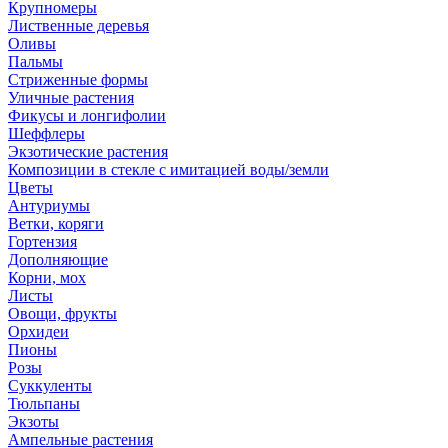
Крупномеры
Лиственные деревья
Оливы
Пальмы
Стриженные формы
Уличные растения
Фикусы и лонгифолии
Шеффлеры
Экзотические растения
Композиции в стекле с имитацией воды/земли
Цветы
Антуриумы
Ветки, коряги
Гортензия
Дополняющие
Корни, мох
Листы
Овощи, фрукты
Орхидеи
Пионы
Розы
Суккуленты
Тюльпаны
Экзоты
Ампельные растения