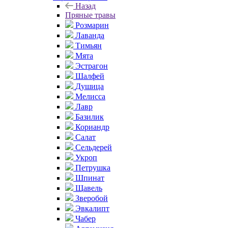
Назад
Пряные травы
Розмарин
Лаванда
Тимьян
Мята
Эстрагон
Шалфей
Душица
Мелисса
Лавр
Базилик
Кориандр
Салат
Сельдерей
Укроп
Петрушка
Шпинат
Щавель
Зверобой
Эвкалипт
Чабер