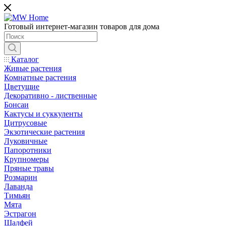
Готовый интернет-магазин товаров для дома
Каталог
Живые растения
Комнатные растения
Цветущие
Декоративно - лиственные
Бонсаи
Кактусы и суккуленты
Цитрусовые
Экзотические растения
Луковичные
Папоротники
Крупномеры
Пряные травы
Розмарин
Лаванда
Тимьян
Мята
Эстрагон
Шалфей