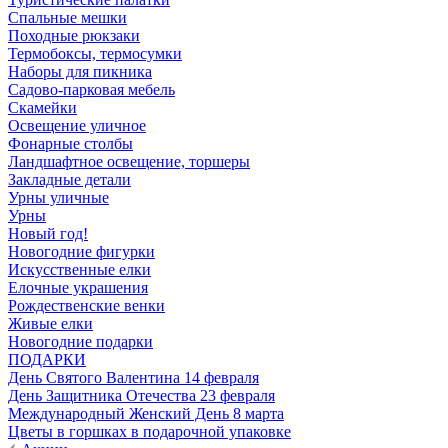
Спальные мешки
Походные рюкзаки
Термобоксы, термосумки
Наборы для пикника
Садово-парковая мебель
Скамейки
Освещение уличное
Фонарные столбы
Ландшафтное освещение, торшеры
Закладные детали
Урны уличные
Урны
Новый год!
Новогодние фигурки
Искусственные елки
Елочные украшения
Рождественские венки
Живые елки
Новогодние подарки
ПОДАРКИ
День Святого Валентина 14 февраля
День Защитника Отечества 23 февраля
Международный Женский День 8 марта
Цветы в горшках в подарочной упаковке