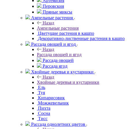
Артемизия
Перовския
Пряные миксы
Ампельные растения
Назад
Ампельные растения
Цветущие растения в кашпо
Декоративно-лиственные растения в кашпо
Рассада овощей и ягод
Назад
Рассада овощей и ягод
Рассада овощей
Рассада ягод
Хвойные деревья и кустарники
Назад
Хвойные деревья и кустарники
Ель
Туя
Кипарисовик
Можжевельник
Пихта
Сосна
Тисc
Рассада однолетних цветов