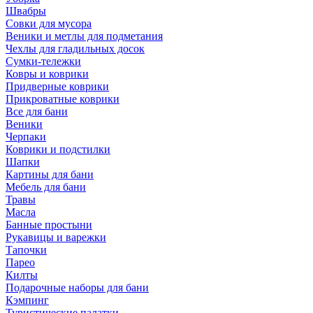
Швабры
Совки для мусора
Веники и метлы для подметания
Чехлы для гладильных досок
Сумки-тележки
Ковры и коврики
Придверные коврики
Прикроватные коврики
Все для бани
Веники
Черпаки
Коврики и подстилки
Шапки
Картины для бани
Мебель для бани
Травы
Масла
Банные простыни
Рукавицы и варежки
Тапочки
Парео
Килты
Подарочные наборы для бани
Кэмпинг
Туристические палатки