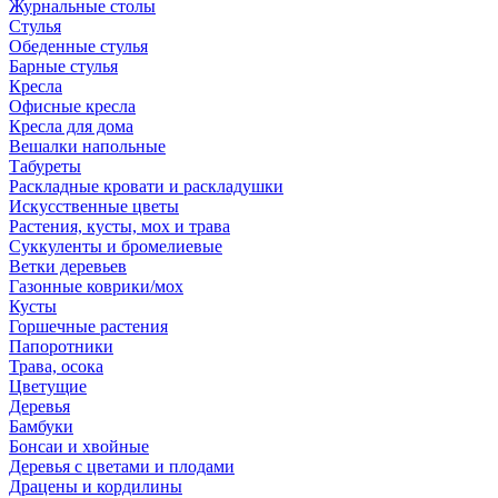
Журнальные столы
Стулья
Обеденные стулья
Барные стулья
Кресла
Офисные кресла
Кресла для дома
Вешалки напольные
Табуреты
Раскладные кровати и раскладушки
Искусственные цветы
Растения, кусты, мох и трава
Суккуленты и бромелиевые
Ветки деревьев
Газонные коврики/мох
Кусты
Горшечные растения
Папоротники
Трава, осока
Цветущие
Деревья
Бамбуки
Бонсаи и хвойные
Деревья с цветами и плодами
Драцены и кордилины