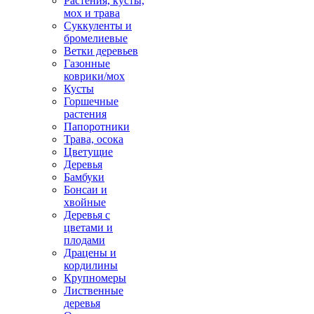
Растения, кусты,
мох и трава
Суккуленты и
бромелиевые
Ветки деревьев
Газонные
коврики/мох
Кусты
Горшечные
растения
Папоротники
Трава, осока
Цветущие
Деревья
Бамбуки
Бонсаи и
хвойные
Деревья с
цветами и
плодами
Драцены и
кордилины
Крупномеры
Лиственные
деревья