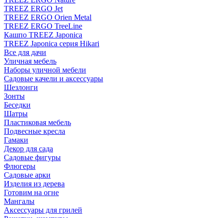
TREEZ ERGO Jet
TREEZ ERGO Orien Metal
TREEZ ERGO TreeLine
Кашпо TREEZ Japonica
TREEZ Japonica серия Hikari
Все для дачи
Уличная мебель
Наборы уличной мебели
Садовые качели и аксессуары
Шезлонги
Зонты
Беседки
Шатры
Пластиковая мебель
Подвесные кресла
Гамаки
Декор для сада
Садовые фигуры
Флюгеры
Садовые арки
Изделия из дерева
Готовим на огне
Мангалы
Аксессуары для грилей