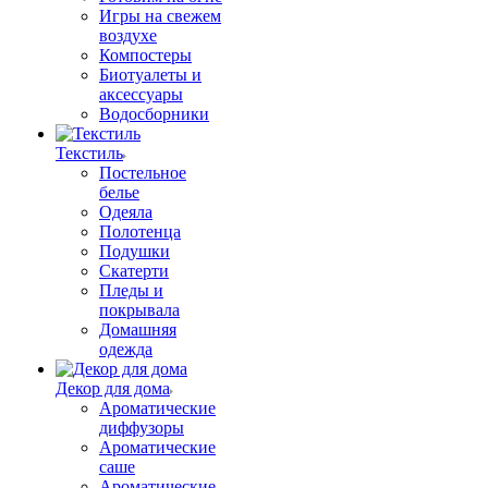
Игры на свежем
воздухе
Компостеры
Биотуалеты и
аксессуары
Водосборники
Текстиль
Постельное
белье
Одеяла
Полотенца
Подушки
Скатерти
Пледы и
покрывала
Домашняя
одежда
Декор для дома
Ароматические
диффузоры
Ароматические
саше
Ароматические