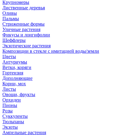
Крупномеры
Лиственные деревья
Оливы
Пальмы
Стриженные формы
Уличные растения
Фикусы и лонгифолии
Шеффлеры
Экзотические растения
Композиции в стекле с имитацией воды/земли
Цветы
Антуриумы
Ветки, коряги
Гортензия
Дополняющие
Корни, мох
Листы
Овощи, фрукты
Орхидеи
Пионы
Розы
Суккуленты
Тюльпаны
Экзоты
Ампельные растения