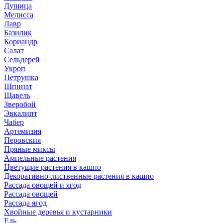
Душица
Мелисса
Лавр
Базилик
Кориандр
Салат
Сельдерей
Укроп
Петрушка
Шпинат
Щавель
Зверобой
Эвкалипт
Чабер
Артемизия
Перовския
Пряные миксы
Ампельные растения
Цветущие растения в кашпо
Декоративно-лиственные растения в кашпо
Рассада овощей и ягод
Рассада овощей
Рассада ягод
Хвойные деревья и кустарники
Ель