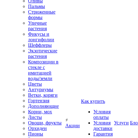
Оливы
Пальмы
Стриженные
формы
Уличные
растения
Фикусы и
лонгифолии
Шеффлеры
Экзотические
растения
Композиции в
стекле с
имитацией
воды/земли
Цветы
Антуриумы
Ветки, коряги
Гортензия
Как купить
Дополняющие
Корни, мох
Условия
Листы
оплаты
Овощи, фрукты
Условия
Услуги
Бло
Акции
Орхидеи
доставки
Пионы
Гарантия