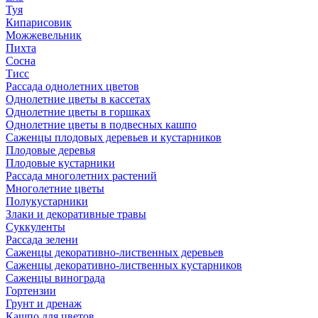
Туя
Кипарисовик
Можжевельник
Пихта
Сосна
Тисc
Рассада однолетних цветов
Однолетние цветы в кассетах
Однолетние цветы в горшках
Однолетние цветы в подвесных кашпо
Саженцы плодовых деревьев и кустарников
Плодовые деревья
Плодовые кустарники
Рассада многолетних растений
Многолетние цветы
Полукустарники
Злаки и декоративные травы
Суккуленты
Рассада зелени
Саженцы декоративно-лиственных деревьев
Саженцы декоративно-лиственных кустарников
Саженцы винограда
Гортензии
Грунт и дренаж
Кашпо для цветов