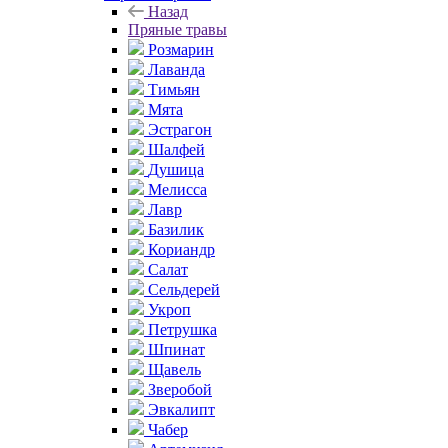
Назад
Пряные травы
Розмарин
Лаванда
Тимьян
Мята
Эстрагон
Шалфей
Душица
Мелисса
Лавр
Базилик
Кориандр
Салат
Сельдерей
Укроп
Петрушка
Шпинат
Щавель
Зверобой
Эвкалипт
Чабер