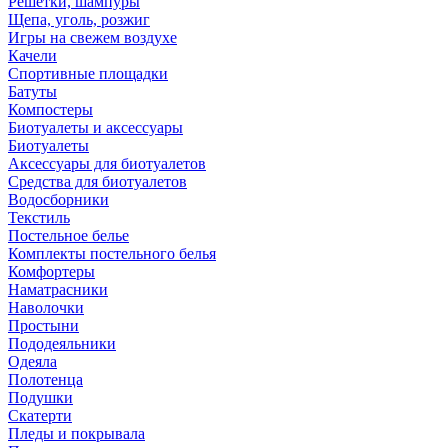
Решетки, шампуры
Щепа, уголь, розжиг
Игры на свежем воздухе
Качели
Спортивные площадки
Батуты
Компостеры
Биотуалеты и аксессуары
Биотуалеты
Аксессуары для биотуалетов
Средства для биотуалетов
Водосборники
Текстиль
Постельное белье
Комплекты постельного белья
Комфортеры
Наматрасники
Наволочки
Простыни
Пододеяльники
Одеяла
Полотенца
Подушки
Скатерти
Пледы и покрывала