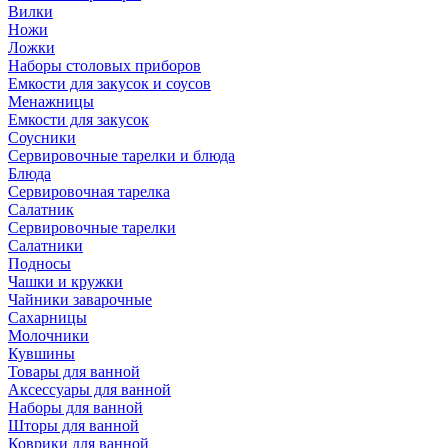
Вилки
Ножи
Ложки
Наборы столовых приборов
Емкости для закусок и соусов
Менажницы
Емкости для закусок
Соусники
Сервировочные тарелки и блюда
Блюда
Сервировочная тарелка
Салатник
Сервировочные тарелки
Салатники
Подносы
Чашки и кружки
Чайники заварочные
Сахарницы
Молочники
Кувшины
Товары для ванной
Аксессуары для ванной
Наборы для ванной
Шторы для ванной
Коврики для ванной