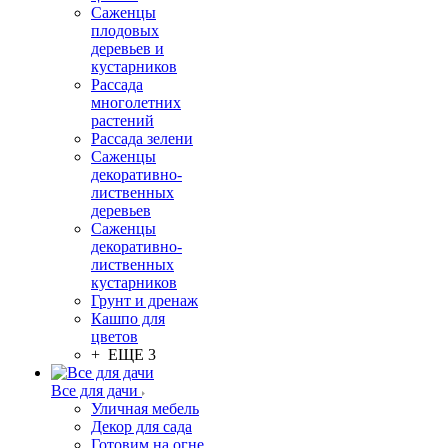
Саженцы
плодовых
деревьев и
кустарников
Рассада
многолетних
растений
Рассада зелени
Саженцы
декоративно-
лиственных
деревьев
Саженцы
декоративно-
лиственных
кустарников
Грунт и дренаж
Кашпо для
цветов
+ ЕЩЕ 3
Все для дачи
Уличная мебель
Декор для сада
Готовим на огне