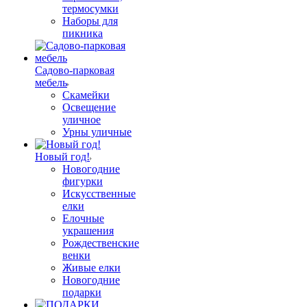
термосумки
Наборы для
пикника
Садово-парковая
мебель
Скамейки
Освещение
уличное
Урны уличные
Новый год!
Новогодние
фигурки
Искусственные
елки
Елочные
украшения
Рождественские
венки
Живые елки
Новогодние
подарки