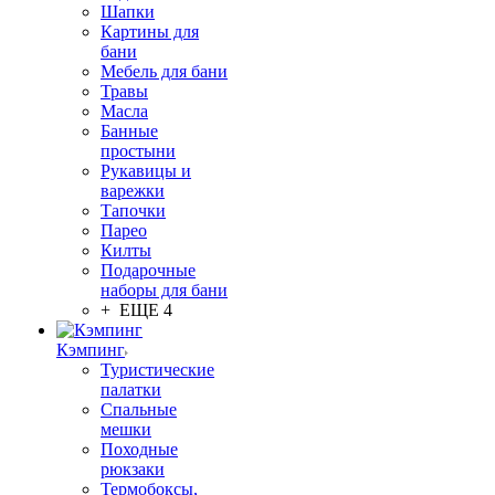
Шапки
Картины для
бани
Мебель для бани
Травы
Масла
Банные
простыни
Рукавицы и
варежки
Тапочки
Парео
Килты
Подарочные
наборы для бани
+ ЕЩЕ 4
Кэмпинг
Туристические
палатки
Спальные
мешки
Походные
рюкзаки
Термобоксы,