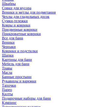
Швабры
Совки для мусора
Веники и метлы для подметания
Чехлы для гладильных досок
Сумки-тележки
Ковры и коврики
Придверные коврики
Прикроватные коврики
Все для бани
Веники
Черпаки
Коврики и подстилки
Шапки
Картины для бани
Мебель для бани
Травы
Масла
Банные простыни
Рукавицы и варежки
Тапочки
Парео
Килты
Подарочные наборы для бани
Кэмпинг
Туристические палатки