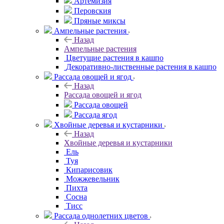
Артемизия
Перовския
Пряные миксы
Ампельные растения
Назад
Ампельные растения
Цветущие растения в кашпо
Декоративно-лиственные растения в кашпо
Рассада овощей и ягод
Назад
Рассада овощей и ягод
Рассада овощей
Рассада ягод
Хвойные деревья и кустарники
Назад
Хвойные деревья и кустарники
Ель
Туя
Кипарисовик
Можжевельник
Пихта
Сосна
Тисc
Рассада однолетних цветов