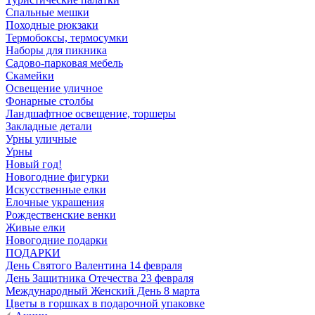
Спальные мешки
Походные рюкзаки
Термобоксы, термосумки
Наборы для пикника
Садово-парковая мебель
Скамейки
Освещение уличное
Фонарные столбы
Ландшафтное освещение, торшеры
Закладные детали
Урны уличные
Урны
Новый год!
Новогодние фигурки
Искусственные елки
Елочные украшения
Рождественские венки
Живые елки
Новогодние подарки
ПОДАРКИ
День Святого Валентина 14 февраля
День Защитника Отечества 23 февраля
Международный Женский День 8 марта
Цветы в горшках в подарочной упаковке