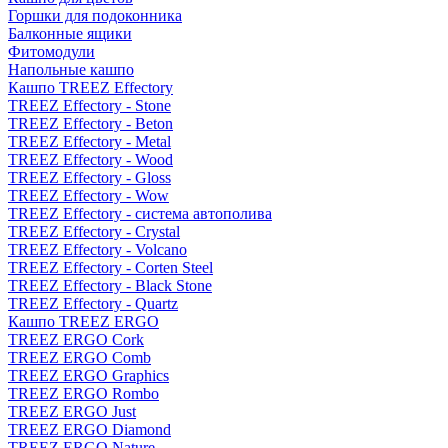
Горшки для подоконника
Балконные ящики
Фитомодули
Напольные кашпо
Кашпо TREEZ Effectory
TREEZ Effectory - Stone
TREEZ Effectory - Beton
TREEZ Effectory - Metal
TREEZ Effectory - Wood
TREEZ Effectory - Gloss
TREEZ Effectory - Wow
TREEZ Effectory - система автополива
TREEZ Effectory - Crystal
TREEZ Effectory - Volcano
TREEZ Effectory - Corten Steel
TREEZ Effectory - Black Stone
TREEZ Effectory - Quartz
Кашпо TREEZ ERGO
TREEZ ERGO Cork
TREEZ ERGO Comb
TREEZ ERGO Graphics
TREEZ ERGO Rombo
TREEZ ERGO Just
TREEZ ERGO Diamond
TREEZ ERGO Nature