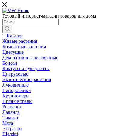
Готовый интернет-магазин товаров для дома
Каталог
Живые растения
Комнатные растения
Цветущие
Декоративно - лиственные
Бонсаи
Кактусы и суккуленты
Цитрусовые
Экзотические растения
Луковичные
Папоротники
Крупномеры
Пряные травы
Розмарин
Лаванда
Тимьян
Мята
Эстрагон
Шалфей