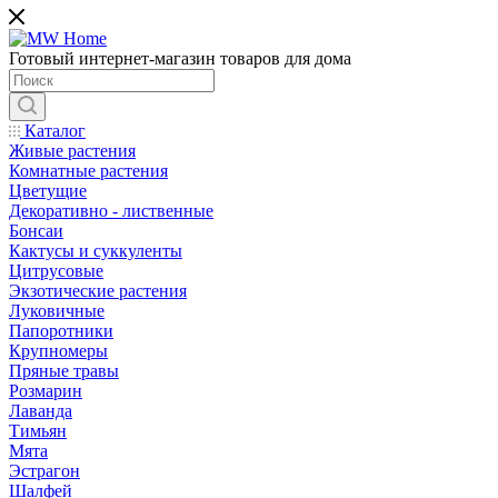
Готовый интернет-магазин товаров для дома
Каталог
Живые растения
Комнатные растения
Цветущие
Декоративно - лиственные
Бонсаи
Кактусы и суккуленты
Цитрусовые
Экзотические растения
Луковичные
Папоротники
Крупномеры
Пряные травы
Розмарин
Лаванда
Тимьян
Мята
Эстрагон
Шалфей