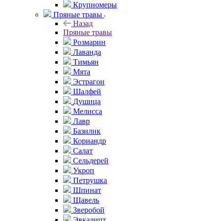
Крупномеры
Пряные травы
Назад
Пряные травы
Розмарин
Лаванда
Тимьян
Мята
Эстрагон
Шалфей
Душица
Мелисса
Лавр
Базилик
Кориандр
Салат
Сельдерей
Укроп
Петрушка
Шпинат
Щавель
Зверобой
Эвкалипт