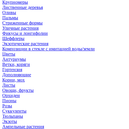
Крупномеры
Лиственные деревья
Оливы
Пальмы
Стриженные формы
Уличные растения
Фикусы и лонгифолии
Шеффлеры
Экзотические растения
Композиции в стекле с имитацией воды/земли
Цветы
Антуриумы
Ветки, коряги
Гортензия
Дополняющие
Корни, мох
Листы
Овощи, фрукты
Орхидеи
Пионы
Розы
Суккуленты
Тюльпаны
Экзоты
Ампельные растения