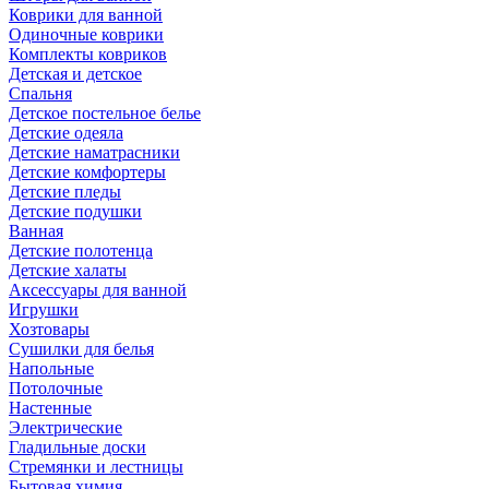
Коврики для ванной
Одиночные коврики
Комплекты ковриков
Детская и детское
Спальня
Детское постельное белье
Детские одеяла
Детские наматрасники
Детские комфортеры
Детские пледы
Детские подушки
Ванная
Детские полотенца
Детские халаты
Аксессуары для ванной
Игрушки
Хозтовары
Сушилки для белья
Напольные
Потолочные
Настенные
Электрические
Гладильные доски
Стремянки и лестницы
Бытовая химия