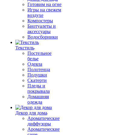
Готовим на огне
Игры на свежем
воздухе
Компостеры
Биотуалеты и
аксессуары
Водосборники
Текстиль
Постельное
белье
Одеяла
Полотенца
Подушки
Скатерти
Пледы и
покрывала
Домашняя
одежда
Декор для дома
Ароматические
диффузоры
Ароматические
саше