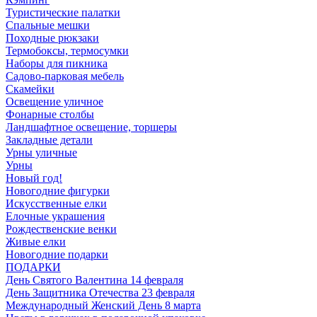
Туристические палатки
Спальные мешки
Походные рюкзаки
Термобоксы, термосумки
Наборы для пикника
Садово-парковая мебель
Скамейки
Освещение уличное
Фонарные столбы
Ландшафтное освещение, торшеры
Закладные детали
Урны уличные
Урны
Новый год!
Новогодние фигурки
Искусственные елки
Елочные украшения
Рождественские венки
Живые елки
Новогодние подарки
ПОДАРКИ
День Святого Валентина 14 февраля
День Защитника Отечества 23 февраля
Международный Женский День 8 марта