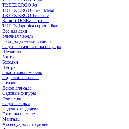
TREEZ ERGO Jet
TREEZ ERGO Orien Metal
TREEZ ERGO TreeLine
Кашпо TREEZ Japonica
TREEZ Japonica серия Hikari
Все для дачи
Уличная мебель
Наборы уличной мебели
Садовые качели и аксессуары
Шезлонги
Зонты
Беседки
Шатры
Пластиковая мебель
Подвесные кресла
Гамаки
Декор для сада
Садовые фигуры
Флюгеры
Садовые арки
Изделия из дерева
Готовим на огне
Мангалы
Аксессуары для грилей