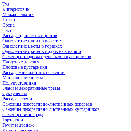
Туя
Кипарисовик
Можжевельник
Пихта
Сосна
Тисc
Рассада однолетних цветов
Однолетние цветы в кассетах
Однолетние цветы в горшках
Однолетние цветы в подвесных кашпо
Саженцы плодовых деревьев и кустарников
Плодовые деревья
Плодовые кустарники
Рассада многолетних растений
Многолетние цветы
Полукустарники
Злаки и декоративные травы
Суккуленты
Рассада зелени
Саженцы декоративно-лиственных деревьев
Саженцы декоративно-лиственных кустарников
Саженцы винограда
Гортензии
Грунт и дренаж
Кашпо для цветов