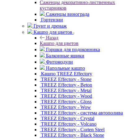
Саженцы декоративно-лиственных
кустарников
Саженцы винограда
Гортензии
Грунт и дренаж
Кашпо для цветов
Назад
Кашпо для цветов
Горшки для подоконника
Балконные ящики
Фитомодули
Напольные кашпо
Кашпо TREEZ Effectory
TREEZ Effectory - Stone
TREEZ Effectory - Beton
TREEZ Effectory - Metal
TREEZ Effectory - Wood
TREEZ Effectory - Gloss
TREEZ Effectory - Wow
TREEZ Effectory - система автополива
TREEZ Effectory - Crystal
TREEZ Effectory - Volcano
TREEZ Effectory - Corten Steel
TREEZ Effectory - Black Stone