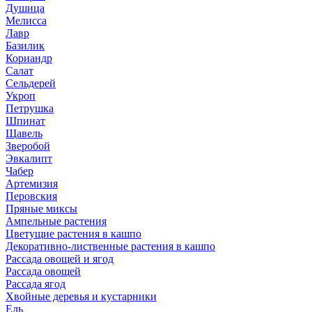
Душица
Мелисса
Лавр
Базилик
Кориандр
Салат
Сельдерей
Укроп
Петрушка
Шпинат
Щавель
Зверобой
Эвкалипт
Чабер
Артемизия
Перовския
Пряные миксы
Ампельные растения
Цветущие растения в кашпо
Декоративно-лиственные растения в кашпо
Рассада овощей и ягод
Рассада овощей
Рассада ягод
Хвойные деревья и кустарники
Ель