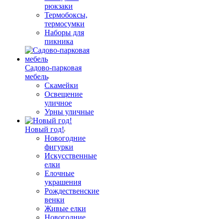
рюкзаки
Термобоксы,
термосумки
Наборы для
пикника
Садово-парковая
мебель
Скамейки
Освещение
уличное
Урны уличные
Новый год!
Новогодние
фигурки
Искусственные
елки
Елочные
украшения
Рождественские
венки
Живые елки
Новогодние