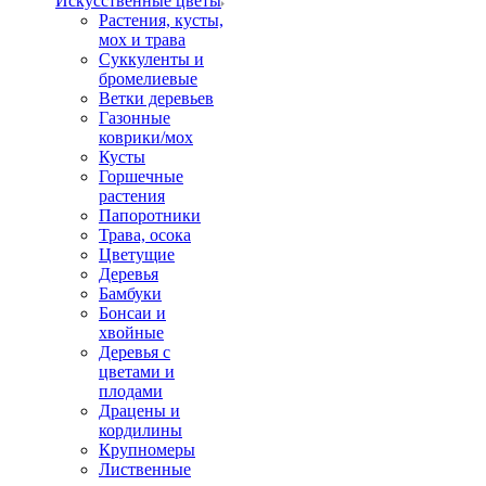
Искусственные цветы
Растения, кусты,
мох и трава
Суккуленты и
бромелиевые
Ветки деревьев
Газонные
коврики/мох
Кусты
Горшечные
растения
Папоротники
Трава, осока
Цветущие
Деревья
Бамбуки
Бонсаи и
хвойные
Деревья с
цветами и
плодами
Драцены и
кордилины
Крупномеры
Лиственные