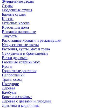
Журнальные столы
Стулья
Обеденные стулья
Барные стулья
Кресла
Офисные кресла
Кресла для дома
Вешалки напольные
Табуреты
Раскладные кровати и раскладушки
Искусственные цветы
Растения, кусты, мох и трава
Суккуленты и бромелиевые
Ветки деревьев
Газонные коврики/мох
Кусты
Горшечные растения
Папоротники
Трава, осока
Цветущие
Деревья
Бамбуки
Бонсаи и хвойные
Деревья с цветами и плодами
Драцены и кордилины