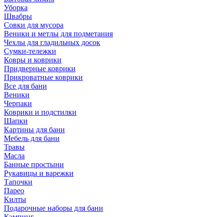
Уборка
Швабры
Совки для мусора
Веники и метлы для подметания
Чехлы для гладильных досок
Сумки-тележки
Ковры и коврики
Придверные коврики
Прикроватные коврики
Все для бани
Веники
Черпаки
Коврики и подстилки
Шапки
Картины для бани
Мебель для бани
Травы
Масла
Банные простыни
Рукавицы и варежки
Тапочки
Парео
Килты
Подарочные наборы для бани
Кэмпинг