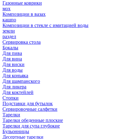
Газонные коврики
мох
Композиции в вазах
кашпо
Композиции в стекле с имитацией воды
земли
раздел
Сервировка стола
Бокалы
Для пива
Для вина
Для виски
Для воды
Для коньяка
Для шампанского
Для ликера
Для коктейлей
Стопки
Подставки для бутылок
Сервировочные салфетки
Тарелки
Тарелки обеденные плоские
Тарелки для супа глубокие
Бульонницы
Десертные тарелки