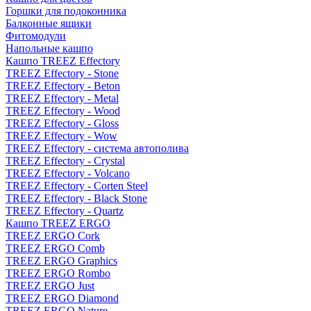
Горшки для подоконника
Балконные ящики
Фитомодули
Напольные кашпо
Кашпо TREEZ Effectory
TREEZ Effectory - Stone
TREEZ Effectory - Beton
TREEZ Effectory - Metal
TREEZ Effectory - Wood
TREEZ Effectory - Gloss
TREEZ Effectory - Wow
TREEZ Effectory - система автополива
TREEZ Effectory - Crystal
TREEZ Effectory - Volcano
TREEZ Effectory - Corten Steel
TREEZ Effectory - Black Stone
TREEZ Effectory - Quartz
Кашпо TREEZ ERGO
TREEZ ERGO Cork
TREEZ ERGO Comb
TREEZ ERGO Graphics
TREEZ ERGO Rombo
TREEZ ERGO Just
TREEZ ERGO Diamond
TREEZ ERGO Nature