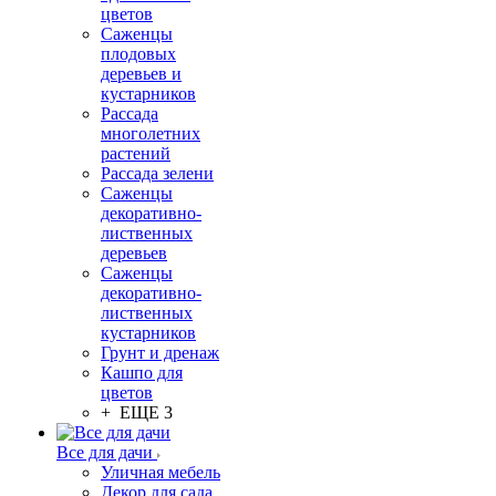
цветов
Саженцы
плодовых
деревьев и
кустарников
Рассада
многолетних
растений
Рассада зелени
Саженцы
декоративно-
лиственных
деревьев
Саженцы
декоративно-
лиственных
кустарников
Грунт и дренаж
Кашпо для
цветов
+ ЕЩЕ 3
Все для дачи
Уличная мебель
Декор для сада