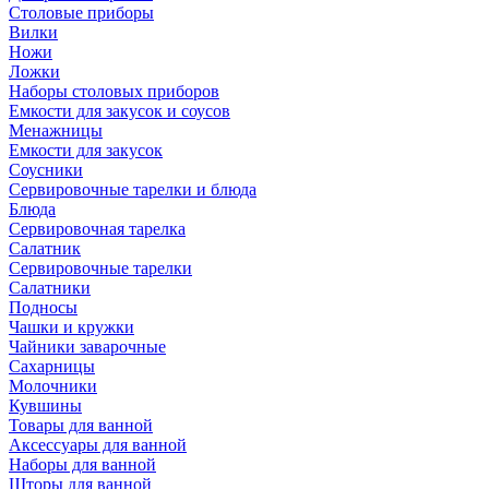
Столовые приборы
Вилки
Ножи
Ложки
Наборы столовых приборов
Емкости для закусок и соусов
Менажницы
Емкости для закусок
Соусники
Сервировочные тарелки и блюда
Блюда
Сервировочная тарелка
Салатник
Сервировочные тарелки
Салатники
Подносы
Чашки и кружки
Чайники заварочные
Сахарницы
Молочники
Кувшины
Товары для ванной
Аксессуары для ванной
Наборы для ванной
Шторы для ванной