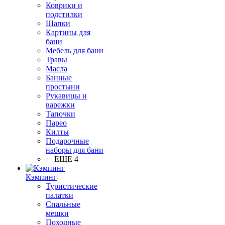
Коврики и
подстилки
Шапки
Картины для
бани
Мебель для бани
Травы
Масла
Банные
простыни
Рукавицы и
варежки
Тапочки
Парео
Килты
Подарочные
наборы для бани
+ ЕЩЕ 4
Кэмпинг
Туристические
палатки
Спальные
мешки
Походные