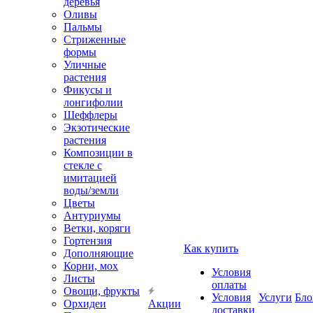
деревья
Оливы
Пальмы
Стриженные
формы
Уличные
растения
Фикусы и
лонгифолии
Шеффлеры
Экзотические
растения
Композиции в
стекле с
имитацией
воды/земли
Цветы
Антуриумы
Ветки, коряги
Гортензия
Как купить
Дополняющие
Корни, мох
Условия
Листы
оплаты
Овощи, фрукты
Условия
Услуги
Бло
Орхидеи
Акции
доставки