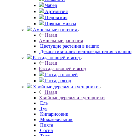
Чабер
Артемизия
Перовския
Пряные миксы
Ампельные растения
Назад
Ампельные растения
Цветущие растения в кашпо
Декоративно-лиственные растения в кашпо
Рассада овощей и ягод
Назад
Рассада овощей и ягод
Рассада овощей
Рассада ягод
Хвойные деревья и кустарники
Назад
Хвойные деревья и кустарники
Ель
Туя
Кипарисовик
Можжевельник
Пихта
Сосна
Тисc