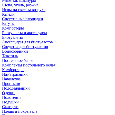
Решетки, шампуры
Щепа, уголь, розжиг
Игры на свежем воздухе
Качели
Спортивные площадки
Батуты
Компостеры
Биотуалеты и аксессуары
Биотуалеты
Аксессуары для биотуалетов
Средства для биотуалетов
Водосборники
Текстиль
Постельное белье
Комплекты постельного белья
Комфортеры
Наматрасники
Наволочки
Простыни
Пододеяльники
Одеяла
Полотенца
Подушки
Скатерти
Пледы и покрывала