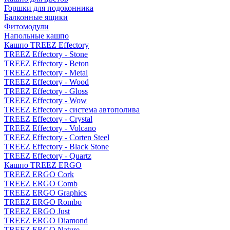
Горшки для подоконника
Балконные ящики
Фитомодули
Напольные кашпо
Кашпо TREEZ Effectory
TREEZ Effectory - Stone
TREEZ Effectory - Beton
TREEZ Effectory - Metal
TREEZ Effectory - Wood
TREEZ Effectory - Gloss
TREEZ Effectory - Wow
TREEZ Effectory - система автополива
TREEZ Effectory - Crystal
TREEZ Effectory - Volcano
TREEZ Effectory - Corten Steel
TREEZ Effectory - Black Stone
TREEZ Effectory - Quartz
Кашпо TREEZ ERGO
TREEZ ERGO Cork
TREEZ ERGO Comb
TREEZ ERGO Graphics
TREEZ ERGO Rombo
TREEZ ERGO Just
TREEZ ERGO Diamond
TREEZ ERGO Nature