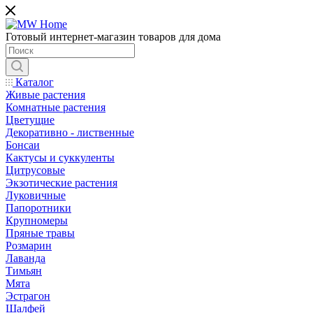
Готовый интернет-магазин товаров для дома
Каталог
Живые растения
Комнатные растения
Цветущие
Декоративно - лиственные
Бонсаи
Кактусы и суккуленты
Цитрусовые
Экзотические растения
Луковичные
Папоротники
Крупномеры
Пряные травы
Розмарин
Лаванда
Тимьян
Мята
Эстрагон
Шалфей