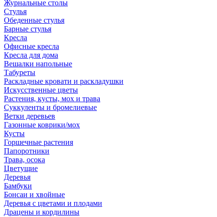
Журнальные столы
Стулья
Обеденные стулья
Барные стулья
Кресла
Офисные кресла
Кресла для дома
Вешалки напольные
Табуреты
Раскладные кровати и раскладушки
Искусственные цветы
Растения, кусты, мох и трава
Суккуленты и бромелиевые
Ветки деревьев
Газонные коврики/мох
Кусты
Горшечные растения
Папоротники
Трава, осока
Цветущие
Деревья
Бамбуки
Бонсаи и хвойные
Деревья с цветами и плодами
Драцены и кордилины