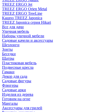
TREEZ ERGO Jet
TREEZ ERGO Orien Metal
TREEZ ERGO TreeLine
Кашпо TREEZ Japonica
TREEZ Japonica серия Hikari
Все для дачи
Уличная мебель
Наборы уличной мебели
Садовые качели и аксессуары
Шезлонги
Зонты
Беседки
Шатры
Пластиковая мебель
Подвесные кресла
Гамаки
Декор для сада
Садовые фигуры
Флюгеры
Садовые арки
Изделия из дерева
Готовим на огне
Мангалы
Аксессуары для грилей