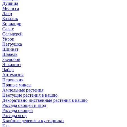
Душица
Мелисса
Лавр
Базилик
Кориандр
Салат
Сельдерей
Укроп
Петрушка
Шпинат
Щавель
Зверобой
Эвкалипт
Чабер
Артемизия
Перовския
Пряные миксы
Ампельные растения
Цветущие растения в кашпо
Декоративно-лиственные растения в кашпо
Рассада овощей и ягод
Рассада овощей
Рассада ягод
Хвойные деревья и кустарники
Ель