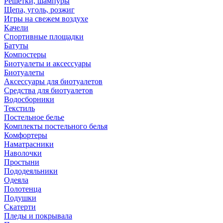
Решетки, шампуры
Щепа, уголь, розжиг
Игры на свежем воздухе
Качели
Спортивные площадки
Батуты
Компостеры
Биотуалеты и аксессуары
Биотуалеты
Аксессуары для биотуалетов
Средства для биотуалетов
Водосборники
Текстиль
Постельное белье
Комплекты постельного белья
Комфортеры
Наматрасники
Наволочки
Простыни
Пододеяльники
Одеяла
Полотенца
Подушки
Скатерти
Пледы и покрывала