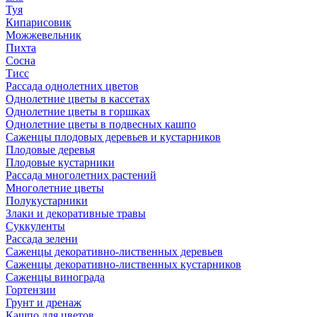
Туя
Кипарисовик
Можжевельник
Пихта
Сосна
Тисc
Рассада однолетних цветов
Однолетние цветы в кассетах
Однолетние цветы в горшках
Однолетние цветы в подвесных кашпо
Саженцы плодовых деревьев и кустарников
Плодовые деревья
Плодовые кустарники
Рассада многолетних растений
Многолетние цветы
Полукустарники
Злаки и декоративные травы
Суккуленты
Рассада зелени
Саженцы декоративно-лиственных деревьев
Саженцы декоративно-лиственных кустарников
Саженцы винограда
Гортензии
Грунт и дренаж
Кашпо для цветов