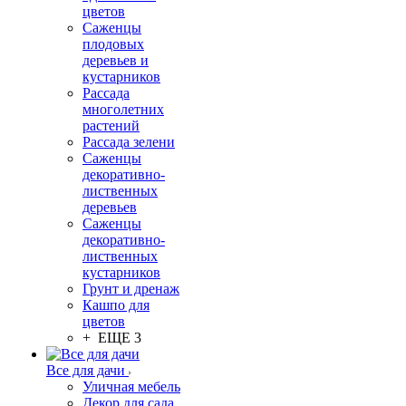
цветов
Саженцы
плодовых
деревьев и
кустарников
Рассада
многолетних
растений
Рассада зелени
Саженцы
декоративно-
лиственных
деревьев
Саженцы
декоративно-
лиственных
кустарников
Грунт и дренаж
Кашпо для
цветов
+ ЕЩЕ 3
Все для дачи
Уличная мебель
Декор для сада