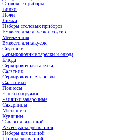
Столовые приборы
Вилки
Ножи
Ложки
Наборы столовых приборов
Емкости для закусок и соусов
Менажницы
Емкости для закусок
Соусники
Сервировочные тарелки и блюда
Блюда
Сервировочная тарелка
Салатник
Сервировочные тарелки
Салатники
Подносы
Чашки и кружки
Чайники заварочные
Сахарницы
Молочники
Кувшины
Товары для ванной
Аксессуары для ванной
Наборы для ванной
Шторы для ванной