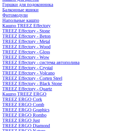
Горшки для подоконника
Балконные ящики
Фитомодули
Напольные кашпо
Кашпо TREEZ Effectory
TREEZ Effectory - Stone
TREEZ Effectory - Beton
TREEZ Effectory - Metal
TREEZ Effectory - Wood
TREEZ Effectory - Gloss
TREEZ Effectory - Wow
TREEZ Effectory - система автополива
TREEZ Effectory - Crystal
TREEZ Effectory - Volcano
TREEZ Effectory - Corten Steel
TREEZ Effectory - Black Stone
TREEZ Effectory - Quartz
Кашпо TREEZ ERGO
TREEZ ERGO Cork
TREEZ ERGO Comb
TREEZ ERGO Graphics
TREEZ ERGO Rombo
TREEZ ERGO Just
TREEZ ERGO Diamond
TREEZ ERGO Nature