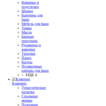
Коврики и
подстилки
Шапки
Картины для
бани
Мебель для бани
Травы
Масла
Банные
простыни
Рукавицы и
варежки
Тапочки
Парео
Килты
Подарочные
наборы для бани
+ ЕЩЕ 4
Кэмпинг
Туристические
палатки
Спальные
мешки
Походные