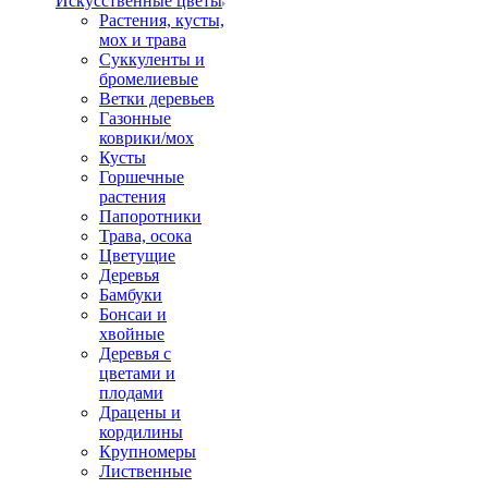
Искусственные цветы
Растения, кусты,
мох и трава
Суккуленты и
бромелиевые
Ветки деревьев
Газонные
коврики/мох
Кусты
Горшечные
растения
Папоротники
Трава, осока
Цветущие
Деревья
Бамбуки
Бонсаи и
хвойные
Деревья с
цветами и
плодами
Драцены и
кордилины
Крупномеры
Лиственные