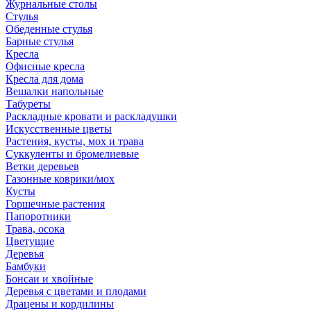
Журнальные столы
Стулья
Обеденные стулья
Барные стулья
Кресла
Офисные кресла
Кресла для дома
Вешалки напольные
Табуреты
Раскладные кровати и раскладушки
Искусственные цветы
Растения, кусты, мох и трава
Суккуленты и бромелиевые
Ветки деревьев
Газонные коврики/мох
Кусты
Горшечные растения
Папоротники
Трава, осока
Цветущие
Деревья
Бамбуки
Бонсаи и хвойные
Деревья с цветами и плодами
Драцены и кордилины