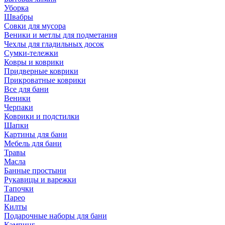
Уборка
Швабры
Совки для мусора
Веники и метлы для подметания
Чехлы для гладильных досок
Сумки-тележки
Ковры и коврики
Придверные коврики
Прикроватные коврики
Все для бани
Веники
Черпаки
Коврики и подстилки
Шапки
Картины для бани
Мебель для бани
Травы
Масла
Банные простыни
Рукавицы и варежки
Тапочки
Парео
Килты
Подарочные наборы для бани
Кэмпинг