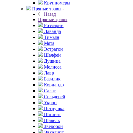
Крупномеры
Пряные травы
Назад
Пряные травы
Розмарин
Лаванда
Тимьян
Мята
Эстрагон
Шалфей
Душица
Мелисса
Лавр
Базилик
Кориандр
Салат
Сельдерей
Укроп
Петрушка
Шпинат
Щавель
Зверобой
Эвкалипт