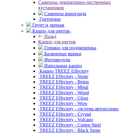
Саженцы декоративно-лиственных
кустарников
Саженцы винограда
Гортензии
Грунт и дренаж
Кашпо для цветов
Назад
Кашпо для цветов
Горшки для подоконника
Балконные ящики
Фитомодули
Напольные кашпо
Кашпо TREEZ Effectory
TREEZ Effectory - Stone
TREEZ Effectory - Beton
TREEZ Effectory - Metal
TREEZ Effectory - Wood
TREEZ Effectory - Gloss
TREEZ Effectory - Wow
TREEZ Effectory - система автополива
TREEZ Effectory - Crystal
TREEZ Effectory - Volcano
TREEZ Effectory - Corten Steel
TREEZ Effectory - Black Stone