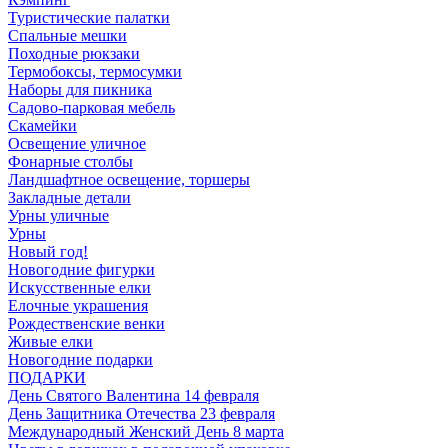
Туристические палатки
Спальные мешки
Походные рюкзаки
Термобоксы, термосумки
Наборы для пикника
Садово-парковая мебель
Скамейки
Освещение уличное
Фонарные столбы
Ландшафтное освещение, торшеры
Закладные детали
Урны уличные
Урны
Новый год!
Новогодние фигурки
Искусственные елки
Елочные украшения
Рождественские венки
Живые елки
Новогодние подарки
ПОДАРКИ
День Святого Валентина 14 февраля
День Защитника Отечества 23 февраля
Международный Женский День 8 марта