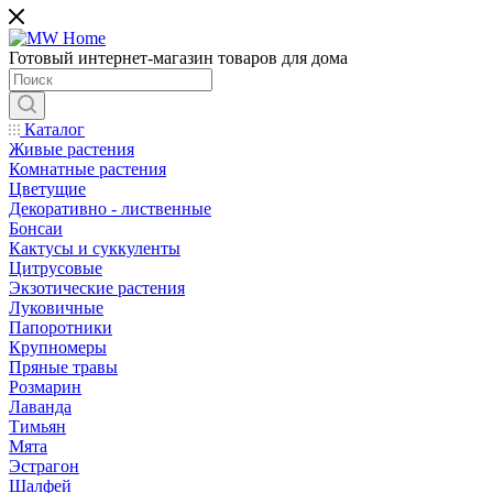
Готовый интернет-магазин товаров для дома
Каталог
Живые растения
Комнатные растения
Цветущие
Декоративно - лиственные
Бонсаи
Кактусы и суккуленты
Цитрусовые
Экзотические растения
Луковичные
Папоротники
Крупномеры
Пряные травы
Розмарин
Лаванда
Тимьян
Мята
Эстрагон
Шалфей