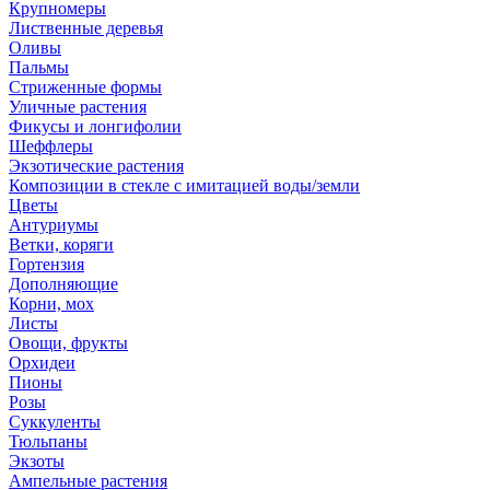
Крупномеры
Лиственные деревья
Оливы
Пальмы
Стриженные формы
Уличные растения
Фикусы и лонгифолии
Шеффлеры
Экзотические растения
Композиции в стекле с имитацией воды/земли
Цветы
Антуриумы
Ветки, коряги
Гортензия
Дополняющие
Корни, мох
Листы
Овощи, фрукты
Орхидеи
Пионы
Розы
Суккуленты
Тюльпаны
Экзоты
Ампельные растения