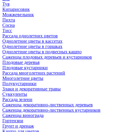
Туя
Кипарисовик
Можжевельник
Пихта
Сосна
Тисc
Рассада однолетних цветов
Однолетние цветы в кассетах
Однолетние цветы в горшках
Однолетние цветы в подвесных кашпо
Саженцы плодовых деревьев и кустарников
Плодовые деревья
Плодовые кустарники
Рассада многолетних растений
Многолетние цветы
Полукустарники
Злаки и декоративные травы
Суккуленты
Рассада зелени
Саженцы декоративно-лиственных деревьев
Саженцы декоративно-лиственных кустарников
Саженцы винограда
Гортензии
Грунт и дренаж
Кашпо для цветов