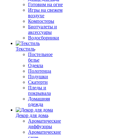
Готовим на огне
Игры на свежем
воздухе
Компостеры
Биотуалеты и
аксессуары
Водосборники
Текстиль
Постельное
белье
Одеяла
Полотенца
Подушки
Скатерти
Пледы и
покрывала
Домашняя
одежда
Декор для дома
Ароматические
диффузоры
Ароматические
саше