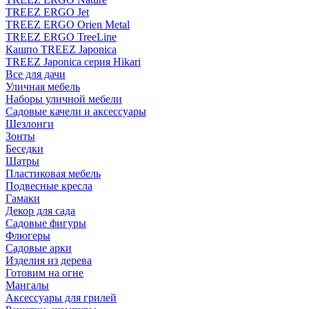
TREEZ ERGO Jet
TREEZ ERGO Orien Metal
TREEZ ERGO TreeLine
Кашпо TREEZ Japonica
TREEZ Japonica серия Hikari
Все для дачи
Уличная мебель
Наборы уличной мебели
Садовые качели и аксессуары
Шезлонги
Зонты
Беседки
Шатры
Пластиковая мебель
Подвесные кресла
Гамаки
Декор для сада
Садовые фигуры
Флюгеры
Садовые арки
Изделия из дерева
Готовим на огне
Мангалы
Аксессуары для грилей