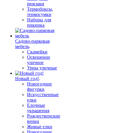
рюкзаки
Термобоксы,
термосумки
Наборы для
пикника
Садово-парковая
мебель
Скамейки
Освещение
уличное
Урны уличные
Новый год!
Новогодние
фигурки
Искусственные
елки
Елочные
украшения
Рождественские
венки
Живые елки
Новогодние