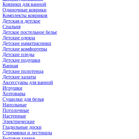
Коврики для ванной
Одиночные коврики
Комплекты ковриков
Детская и детское
Спальня
Детское постельное белье
Детские одеяла
Детские наматрасники
Детские комфортеры
Детские пледы
Детские подушки
Ванная
Детские полотенца
Детские халаты
Аксессуары для ванной
Игрушки
Хозтовары
Сушилки для белья
Напольные
Потолочные
Настенные
Электрические
Гладильные доски
Стремянки и лестницы
Бытовая химия