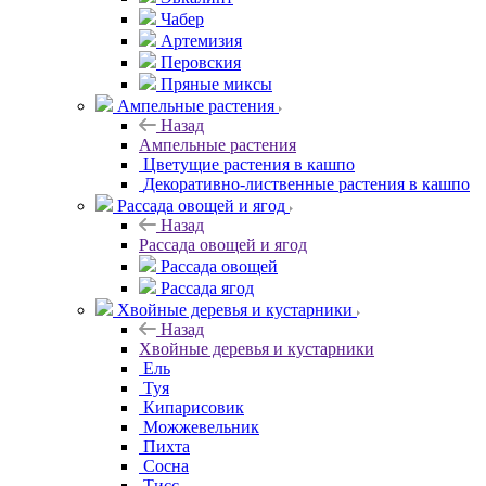
Чабер
Артемизия
Перовския
Пряные миксы
Ампельные растения
Назад
Ампельные растения
Цветущие растения в кашпо
Декоративно-лиственные растения в кашпо
Рассада овощей и ягод
Назад
Рассада овощей и ягод
Рассада овощей
Рассада ягод
Хвойные деревья и кустарники
Назад
Хвойные деревья и кустарники
Ель
Туя
Кипарисовик
Можжевельник
Пихта
Сосна
Тисc