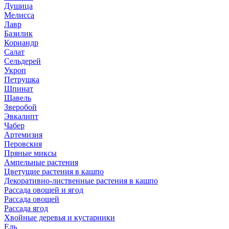
Душица
Мелисса
Лавр
Базилик
Кориандр
Салат
Сельдерей
Укроп
Петрушка
Шпинат
Щавель
Зверобой
Эвкалипт
Чабер
Артемизия
Перовския
Пряные миксы
Ампельные растения
Цветущие растения в кашпо
Декоративно-лиственные растения в кашпо
Рассада овощей и ягод
Рассада овощей
Рассада ягод
Хвойные деревья и кустарники
Ель