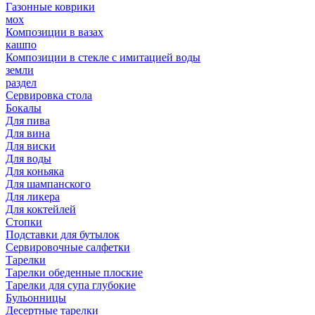
Газонные коврики
мох
Композиции в вазах
кашпо
Композиции в стекле с имитацией воды
земли
раздел
Сервировка стола
Бокалы
Для пива
Для вина
Для виски
Для воды
Для коньяка
Для шампанского
Для ликера
Для коктейлей
Стопки
Подставки для бутылок
Сервировочные салфетки
Тарелки
Тарелки обеденные плоские
Тарелки для супа глубокие
Бульонницы
Десертные тарелки