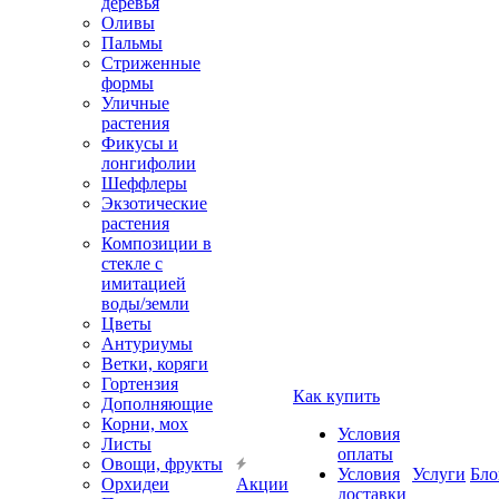
деревья
Оливы
Пальмы
Стриженные
формы
Уличные
растения
Фикусы и
лонгифолии
Шеффлеры
Экзотические
растения
Композиции в
стекле с
имитацией
воды/земли
Цветы
Антуриумы
Ветки, коряги
Гортензия
Как купить
Дополняющие
Корни, мох
Условия
Листы
оплаты
Овощи, фрукты
Условия
Услуги
Бло
Орхидеи
Акции
доставки