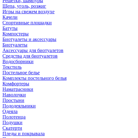
Решетки, шампуры
Щепа, уголь, розжиг
Игры на свежем воздухе
Качели
Спортивные площадки
Батуты
Компостеры
Биотуалеты и аксессуары
Биотуалеты
Аксессуары для биотуалетов
Средства для биотуалетов
Водосборники
Текстиль
Постельное белье
Комплекты постельного белья
Комфортеры
Наматрасники
Наволочки
Простыни
Пододеяльники
Одеяла
Полотенца
Подушки
Скатерти
Пледы и покрывала