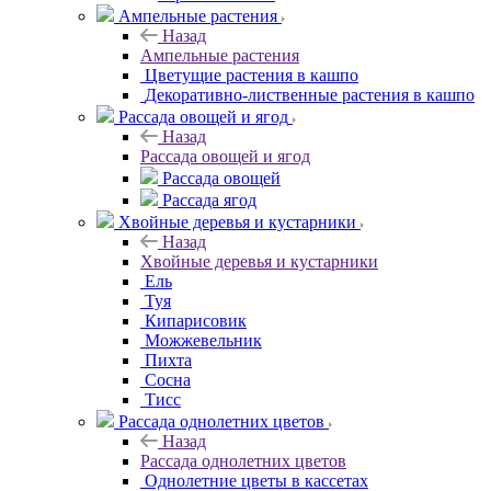
Ампельные растения
Назад
Ампельные растения
Цветущие растения в кашпо
Декоративно-лиственные растения в кашпо
Рассада овощей и ягод
Назад
Рассада овощей и ягод
Рассада овощей
Рассада ягод
Хвойные деревья и кустарники
Назад
Хвойные деревья и кустарники
Ель
Туя
Кипарисовик
Можжевельник
Пихта
Сосна
Тисc
Рассада однолетних цветов
Назад
Рассада однолетних цветов
Однолетние цветы в кассетах