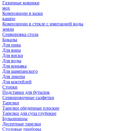
Газонные коврики
мох
Композиции в вазах
кашпо
Композиции в стекле с имитацией воды
земли
Сервировка стола
Бокалы
Для пива
Для вина
Для виски
Для воды
Для коньяка
Для шампанского
Для ликера
Для коктейлей
Стопки
Подставки для бутылок
Сервировочные салфетки
Тарелки
Тарелки обеденные плоские
Тарелки для супа глубокие
Бульонницы
Десертные тарелки
Столовые приборы