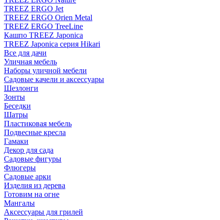
TREEZ ERGO Jet
TREEZ ERGO Orien Metal
TREEZ ERGO TreeLine
Кашпо TREEZ Japonica
TREEZ Japonica серия Hikari
Все для дачи
Уличная мебель
Наборы уличной мебели
Садовые качели и аксессуары
Шезлонги
Зонты
Беседки
Шатры
Пластиковая мебель
Подвесные кресла
Гамаки
Декор для сада
Садовые фигуры
Флюгеры
Садовые арки
Изделия из дерева
Готовим на огне
Мангалы
Аксессуары для грилей