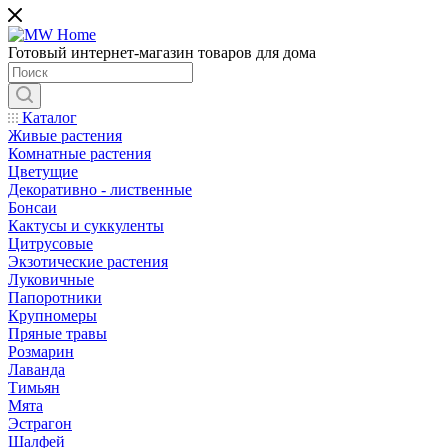
Готовый интернет-магазин товаров для дома
Каталог
Живые растения
Комнатные растения
Цветущие
Декоративно - лиственные
Бонсаи
Кактусы и суккуленты
Цитрусовые
Экзотические растения
Луковичные
Папоротники
Крупномеры
Пряные травы
Розмарин
Лаванда
Тимьян
Мята
Эстрагон
Шалфей