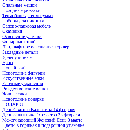
Спальные мешки
Походные рюкзаки
Термобоксы, термосумки
Наборы для пикника
Садово-парковая мебель
Скамейки
Освещение уличное
Фонарные столбы
Ландшафтное освещение, торшеры
Закладные детали
Урны уличные
Урны
Новый год!
Новогодние фигурки
Искусственные елки
Елочные украшения
Рождественские венки
Живые елки
Новогодние подарки
ПОДАРКИ
День Святого Валентина 14 февраля
День Защитника Отечества 23 февраля
Международный Женский День 8 марта
Цветы в горшках в подарочной упаковке