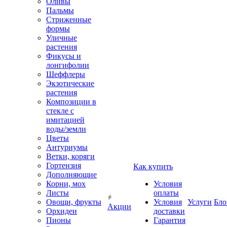
Оливы
Пальмы
Стриженные
формы
Уличные
растения
Фикусы и
лонгифолии
Шеффлеры
Экзотические
растения
Композиции в
стекле с
имитацией
воды/земли
Цветы
Антуриумы
Ветки, коряги
Гортензия
Как купить
Дополняющие
Корни, мох
Условия
Листы
оплаты
Овощи, фрукты
Условия
Услуги
Бло
Акции
Орхидеи
доставки
Пионы
Гарантия