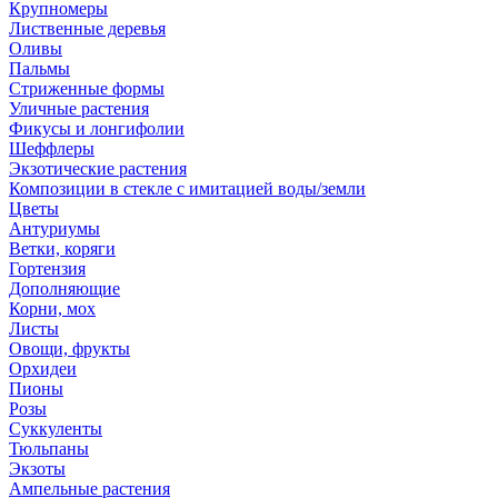
Крупномеры
Лиственные деревья
Оливы
Пальмы
Стриженные формы
Уличные растения
Фикусы и лонгифолии
Шеффлеры
Экзотические растения
Композиции в стекле с имитацией воды/земли
Цветы
Антуриумы
Ветки, коряги
Гортензия
Дополняющие
Корни, мох
Листы
Овощи, фрукты
Орхидеи
Пионы
Розы
Суккуленты
Тюльпаны
Экзоты
Ампельные растения