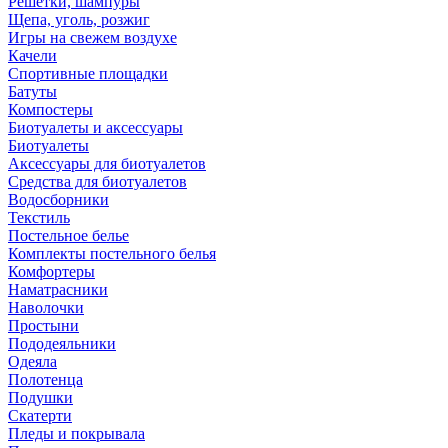
Решетки, шампуры
Щепа, уголь, розжиг
Игры на свежем воздухе
Качели
Спортивные площадки
Батуты
Компостеры
Биотуалеты и аксессуары
Биотуалеты
Аксессуары для биотуалетов
Средства для биотуалетов
Водосборники
Текстиль
Постельное белье
Комплекты постельного белья
Комфортеры
Наматрасники
Наволочки
Простыни
Пододеяльники
Одеяла
Полотенца
Подушки
Скатерти
Пледы и покрывала