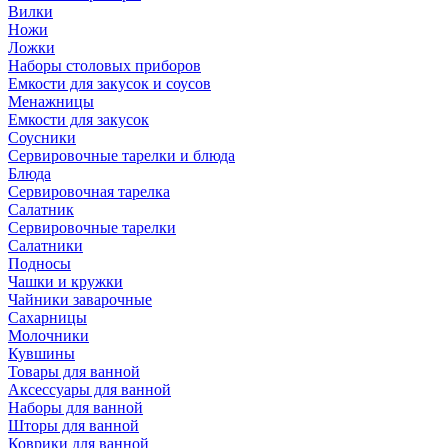
Вилки
Ножи
Ложки
Наборы столовых приборов
Емкости для закусок и соусов
Менажницы
Емкости для закусок
Соусники
Сервировочные тарелки и блюда
Блюда
Сервировочная тарелка
Салатник
Сервировочные тарелки
Салатники
Подносы
Чашки и кружки
Чайники заварочные
Сахарницы
Молочники
Кувшины
Товары для ванной
Аксессуары для ванной
Наборы для ванной
Шторы для ванной
Коврики для ванной