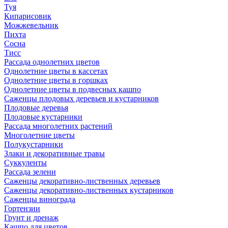
Туя
Кипарисовик
Можжевельник
Пихта
Сосна
Тисc
Рассада однолетних цветов
Однолетние цветы в кассетах
Однолетние цветы в горшках
Однолетние цветы в подвесных кашпо
Саженцы плодовых деревьев и кустарников
Плодовые деревья
Плодовые кустарники
Рассада многолетних растений
Многолетние цветы
Полукустарники
Злаки и декоративные травы
Суккуленты
Рассада зелени
Саженцы декоративно-лиственных деревьев
Саженцы декоративно-лиственных кустарников
Саженцы винограда
Гортензии
Грунт и дренаж
Кашпо для цветов