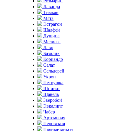
Розмарин
Лаванда
Тимьян
Мята
Эстрагон
Шалфей
Душица
Мелисса
Лавр
Базилик
Кориандр
Салат
Сельдерей
Укроп
Петрушка
Шпинат
Щавель
Зверобой
Эвкалипт
Чабер
Артемизия
Перовския
Пряные миксы