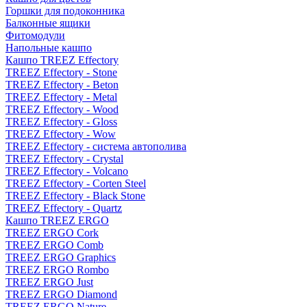
Горшки для подоконника
Балконные ящики
Фитомодули
Напольные кашпо
Кашпо TREEZ Effectory
TREEZ Effectory - Stone
TREEZ Effectory - Beton
TREEZ Effectory - Metal
TREEZ Effectory - Wood
TREEZ Effectory - Gloss
TREEZ Effectory - Wow
TREEZ Effectory - система автополива
TREEZ Effectory - Crystal
TREEZ Effectory - Volcano
TREEZ Effectory - Corten Steel
TREEZ Effectory - Black Stone
TREEZ Effectory - Quartz
Кашпо TREEZ ERGO
TREEZ ERGO Cork
TREEZ ERGO Comb
TREEZ ERGO Graphics
TREEZ ERGO Rombo
TREEZ ERGO Just
TREEZ ERGO Diamond
TREEZ ERGO Nature