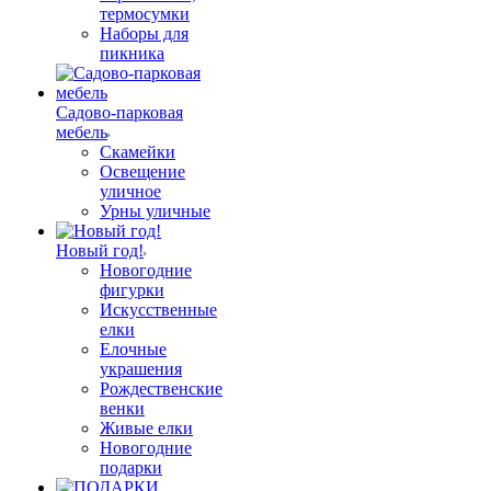
термосумки
Наборы для
пикника
Садово-парковая
мебель
Скамейки
Освещение
уличное
Урны уличные
Новый год!
Новогодние
фигурки
Искусственные
елки
Елочные
украшения
Рождественские
венки
Живые елки
Новогодние
подарки