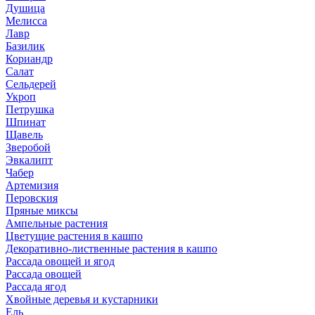
Душица
Мелисса
Лавр
Базилик
Кориандр
Салат
Сельдерей
Укроп
Петрушка
Шпинат
Щавель
Зверобой
Эвкалипт
Чабер
Артемизия
Перовския
Пряные миксы
Ампельные растения
Цветущие растения в кашпо
Декоративно-лиственные растения в кашпо
Рассада овощей и ягод
Рассада овощей
Рассада ягод
Хвойные деревья и кустарники
Ель