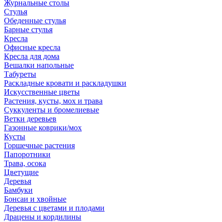
Журнальные столы
Стулья
Обеденные стулья
Барные стулья
Кресла
Офисные кресла
Кресла для дома
Вешалки напольные
Табуреты
Раскладные кровати и раскладушки
Искусственные цветы
Растения, кусты, мох и трава
Суккуленты и бромелиевые
Ветки деревьев
Газонные коврики/мох
Кусты
Горшечные растения
Папоротники
Трава, осока
Цветущие
Деревья
Бамбуки
Бонсаи и хвойные
Деревья с цветами и плодами
Драцены и кордилины