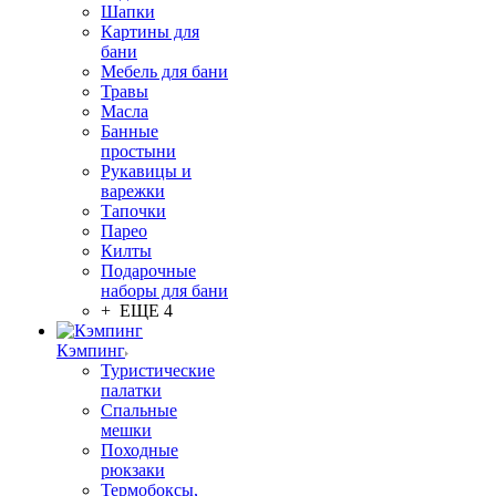
Шапки
Картины для
бани
Мебель для бани
Травы
Масла
Банные
простыни
Рукавицы и
варежки
Тапочки
Парео
Килты
Подарочные
наборы для бани
+ ЕЩЕ 4
Кэмпинг
Туристические
палатки
Спальные
мешки
Походные
рюкзаки
Термобоксы,