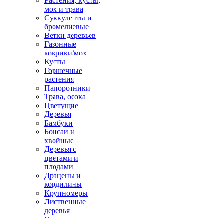
Растения, кусты,
мох и трава
Суккуленты и
бромелиевые
Ветки деревьев
Газонные
коврики/мох
Кусты
Горшечные
растения
Папоротники
Трава, осока
Цветущие
Деревья
Бамбуки
Бонсаи и
хвойные
Деревья с
цветами и
плодами
Драцены и
кордилины
Крупномеры
Лиственные
деревья