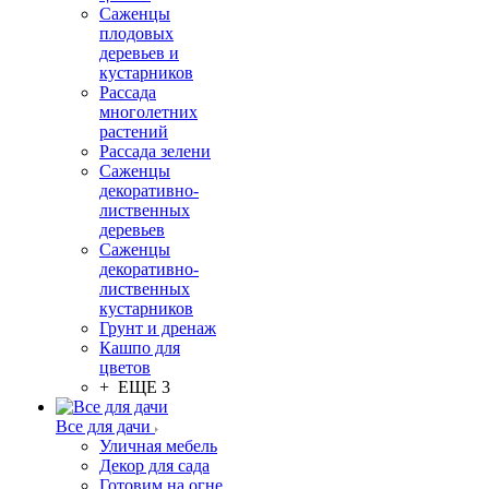
Саженцы
плодовых
деревьев и
кустарников
Рассада
многолетних
растений
Рассада зелени
Саженцы
декоративно-
лиственных
деревьев
Саженцы
декоративно-
лиственных
кустарников
Грунт и дренаж
Кашпо для
цветов
+ ЕЩЕ 3
Все для дачи
Уличная мебель
Декор для сада
Готовим на огне