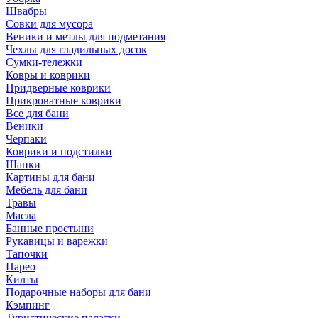
Швабры
Совки для мусора
Веники и метлы для подметания
Чехлы для гладильных досок
Сумки-тележки
Ковры и коврики
Придверные коврики
Прикроватные коврики
Все для бани
Веники
Черпаки
Коврики и подстилки
Шапки
Картины для бани
Мебель для бани
Травы
Масла
Банные простыни
Рукавицы и варежки
Тапочки
Парео
Килты
Подарочные наборы для бани
Кэмпинг
Туристические палатки