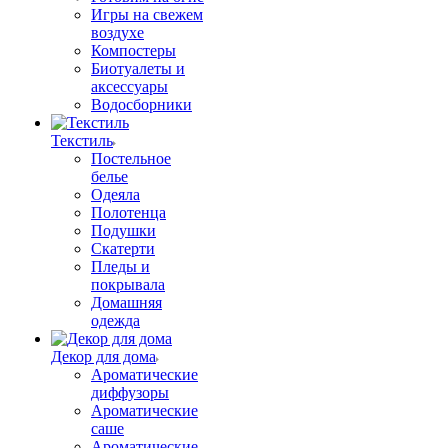
Игры на свежем
воздухе
Компостеры
Биотуалеты и
аксессуары
Водосборники
Текстиль
Постельное
белье
Одеяла
Полотенца
Подушки
Скатерти
Пледы и
покрывала
Домашняя
одежда
Декор для дома
Ароматические
диффузоры
Ароматические
саше
Ароматические