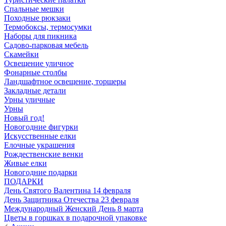
Спальные мешки
Походные рюкзаки
Термобоксы, термосумки
Наборы для пикника
Садово-парковая мебель
Скамейки
Освещение уличное
Фонарные столбы
Ландшафтное освещение, торшеры
Закладные детали
Урны уличные
Урны
Новый год!
Новогодние фигурки
Искусственные елки
Елочные украшения
Рождественские венки
Живые елки
Новогодние подарки
ПОДАРКИ
День Святого Валентина 14 февраля
День Защитника Отечества 23 февраля
Международный Женский День 8 марта
Цветы в горшках в подарочной упаковке