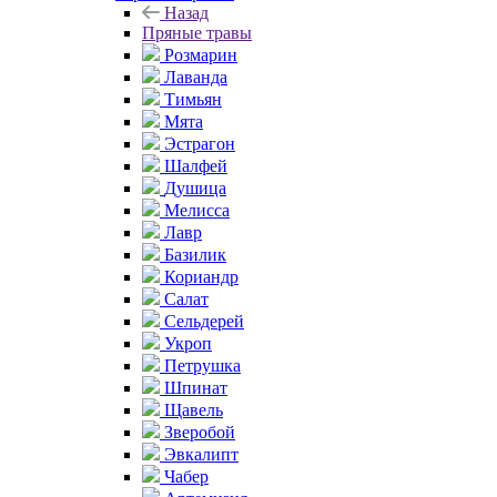
Назад
Пряные травы
Розмарин
Лаванда
Тимьян
Мята
Эстрагон
Шалфей
Душица
Мелисса
Лавр
Базилик
Кориандр
Салат
Сельдерей
Укроп
Петрушка
Шпинат
Щавель
Зверобой
Эвкалипт
Чабер