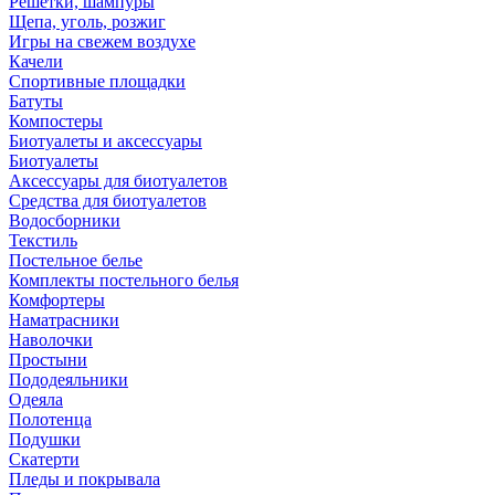
Решетки, шампуры
Щепа, уголь, розжиг
Игры на свежем воздухе
Качели
Спортивные площадки
Батуты
Компостеры
Биотуалеты и аксессуары
Биотуалеты
Аксессуары для биотуалетов
Средства для биотуалетов
Водосборники
Текстиль
Постельное белье
Комплекты постельного белья
Комфортеры
Наматрасники
Наволочки
Простыни
Пододеяльники
Одеяла
Полотенца
Подушки
Скатерти
Пледы и покрывала