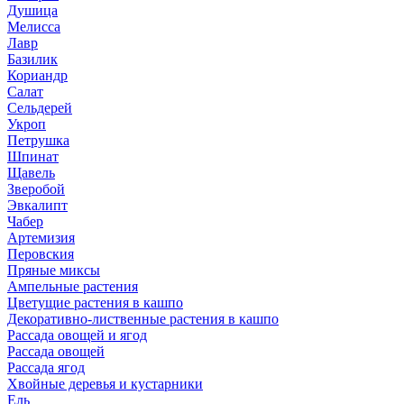
Душица
Мелисса
Лавр
Базилик
Кориандр
Салат
Сельдерей
Укроп
Петрушка
Шпинат
Щавель
Зверобой
Эвкалипт
Чабер
Артемизия
Перовския
Пряные миксы
Ампельные растения
Цветущие растения в кашпо
Декоративно-лиственные растения в кашпо
Рассада овощей и ягод
Рассада овощей
Рассада ягод
Хвойные деревья и кустарники
Ель