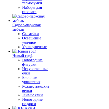
термосумки
Наборы для
пикника
Садово-парковая
мебель
Скамейки
Освещение
уличное
Урны уличные
Новый год!
Новогодние
фигурки
Искусственные
елки
Елочные
украшения
Рождественские
венки
Живые елки
Новогодние
подарки