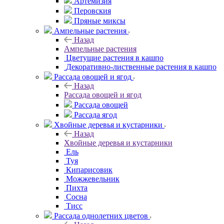
Артемизия
Перовския
Пряные миксы
Ампельные растения
Назад
Ампельные растения
Цветущие растения в кашпо
Декоративно-лиственные растения в кашпо
Рассада овощей и ягод
Назад
Рассада овощей и ягод
Рассада овощей
Рассада ягод
Хвойные деревья и кустарники
Назад
Хвойные деревья и кустарники
Ель
Туя
Кипарисовик
Можжевельник
Пихта
Сосна
Тисc
Рассада однолетних цветов