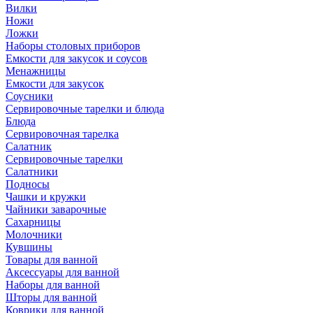
Вилки
Ножи
Ложки
Наборы столовых приборов
Емкости для закусок и соусов
Менажницы
Емкости для закусок
Соусники
Сервировочные тарелки и блюда
Блюда
Сервировочная тарелка
Салатник
Сервировочные тарелки
Салатники
Подносы
Чашки и кружки
Чайники заварочные
Сахарницы
Молочники
Кувшины
Товары для ванной
Аксессуары для ванной
Наборы для ванной
Шторы для ванной
Коврики для ванной