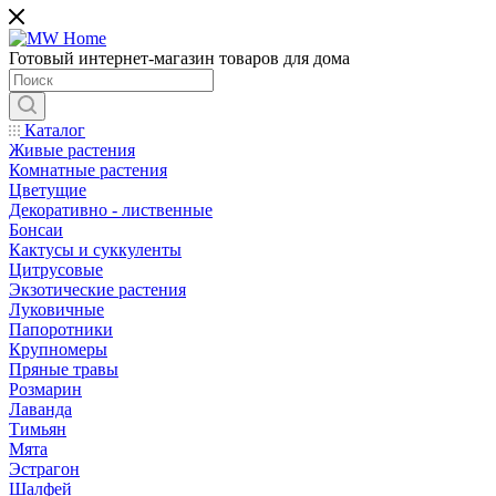
Готовый интернет-магазин товаров для дома
Каталог
Живые растения
Комнатные растения
Цветущие
Декоративно - лиственные
Бонсаи
Кактусы и суккуленты
Цитрусовые
Экзотические растения
Луковичные
Папоротники
Крупномеры
Пряные травы
Розмарин
Лаванда
Тимьян
Мята
Эстрагон
Шалфей