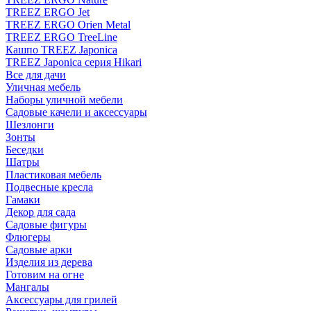
TREEZ ERGO Jet
TREEZ ERGO Orien Metal
TREEZ ERGO TreeLine
Кашпо TREEZ Japonica
TREEZ Japonica серия Hikari
Все для дачи
Уличная мебель
Наборы уличной мебели
Садовые качели и аксессуары
Шезлонги
Зонты
Беседки
Шатры
Пластиковая мебель
Подвесные кресла
Гамаки
Декор для сада
Садовые фигуры
Флюгеры
Садовые арки
Изделия из дерева
Готовим на огне
Мангалы
Аксессуары для грилей