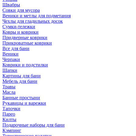
Швабры
Совки для мусора
Веники и метлы для подметания
Чехлы для гладильных досок
Сумки-тележки
Ковры и коврики
Придверные коврики
Прикроватные коврики
Все для бани
Веники
Черпаки
Коврики и подстилки
Шапки
Картины для бани
Мебель для бани
Травы
Масла
Банные простыни
Рукавицы и варежки
Тапочки
Парео
Килты
Подарочные наборы для бани
Кэмпинг
Туристические палатки