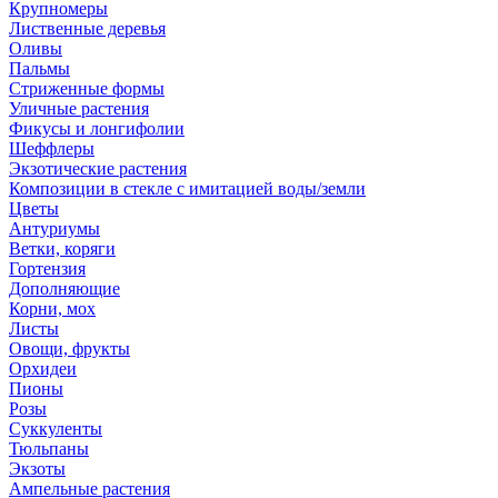
Крупномеры
Лиственные деревья
Оливы
Пальмы
Стриженные формы
Уличные растения
Фикусы и лонгифолии
Шеффлеры
Экзотические растения
Композиции в стекле с имитацией воды/земли
Цветы
Антуриумы
Ветки, коряги
Гортензия
Дополняющие
Корни, мох
Листы
Овощи, фрукты
Орхидеи
Пионы
Розы
Суккуленты
Тюльпаны
Экзоты
Ампельные растения