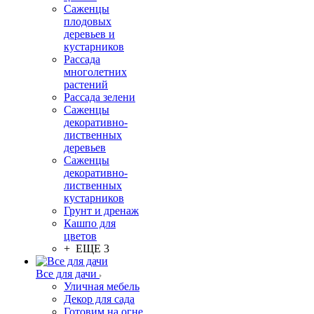
Саженцы
плодовых
деревьев и
кустарников
Рассада
многолетних
растений
Рассада зелени
Саженцы
декоративно-
лиственных
деревьев
Саженцы
декоративно-
лиственных
кустарников
Грунт и дренаж
Кашпо для
цветов
+ ЕЩЕ 3
Все для дачи
Уличная мебель
Декор для сада
Готовим на огне