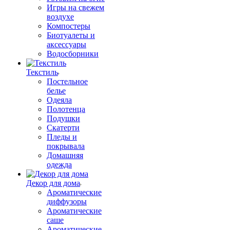
Игры на свежем
воздухе
Компостеры
Биотуалеты и
аксессуары
Водосборники
Текстиль
Постельное
белье
Одеяла
Полотенца
Подушки
Скатерти
Пледы и
покрывала
Домашняя
одежда
Декор для дома
Ароматические
диффузоры
Ароматические
саше
Ароматические