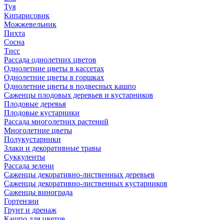
Туя
Кипарисовик
Можжевельник
Пихта
Сосна
Тисc
Рассада однолетних цветов
Однолетние цветы в кассетах
Однолетние цветы в горшках
Однолетние цветы в подвесных кашпо
Саженцы плодовых деревьев и кустарников
Плодовые деревья
Плодовые кустарники
Рассада многолетних растений
Многолетние цветы
Полукустарники
Злаки и декоративные травы
Суккуленты
Рассада зелени
Саженцы декоративно-лиственных деревьев
Саженцы декоративно-лиственных кустарников
Саженцы винограда
Гортензии
Грунт и дренаж
Кашпо для цветов