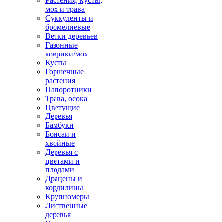
Растения, кусты,
мох и трава
Суккуленты и
бромелиевые
Ветки деревьев
Газонные
коврики/мох
Кусты
Горшечные
растения
Папоротники
Трава, осока
Цветущие
Деревья
Бамбуки
Бонсаи и
хвойные
Деревья с
цветами и
плодами
Драцены и
кордилины
Крупномеры
Лиственные
деревья