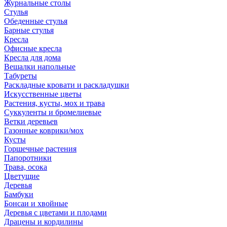
Журнальные столы
Стулья
Обеденные стулья
Барные стулья
Кресла
Офисные кресла
Кресла для дома
Вешалки напольные
Табуреты
Раскладные кровати и раскладушки
Искусственные цветы
Растения, кусты, мох и трава
Суккуленты и бромелиевые
Ветки деревьев
Газонные коврики/мох
Кусты
Горшечные растения
Папоротники
Трава, осока
Цветущие
Деревья
Бамбуки
Бонсаи и хвойные
Деревья с цветами и плодами
Драцены и кордилины