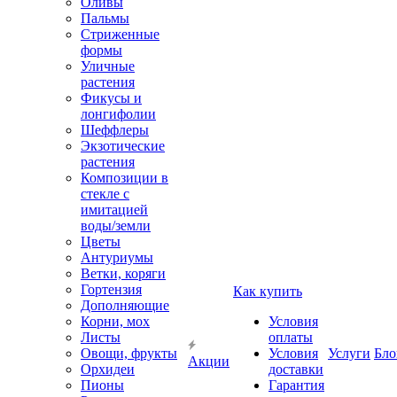
Оливы
Пальмы
Стриженные
формы
Уличные
растения
Фикусы и
лонгифолии
Шеффлеры
Экзотические
растения
Композиции в
стекле с
имитацией
воды/земли
Цветы
Антуриумы
Ветки, коряги
Гортензия
Как купить
Дополняющие
Корни, мох
Условия
Листы
оплаты
Овощи, фрукты
Условия
Услуги
Бло
Акции
Орхидеи
доставки
Пионы
Гарантия