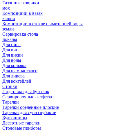
Газонные коврики
мох
Композиции в вазах
кашпо
Композиции в стекле с имитацией воды
земли
Сервировка стола
Бокалы
Для пива
Для вина
Для виски
Для воды
Для коньяка
Для шампанского
Для ликера
Для коктейлей
Стопки
Подставки для бутылок
Сервировочные салфетки
Тарелки
Тарелки обеденные плоские
Тарелки для супа глубокие
Бульонницы
Десертные тарелки
Столовые приборы