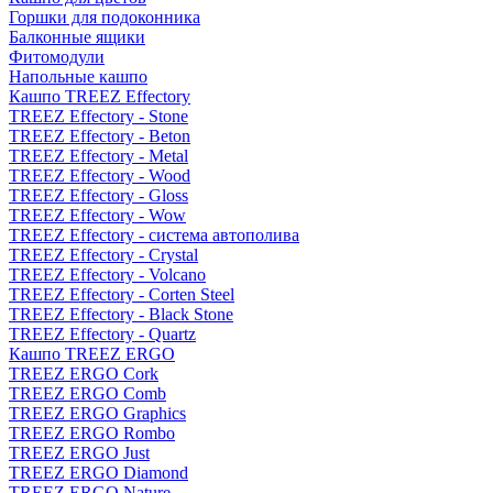
Горшки для подоконника
Балконные ящики
Фитомодули
Напольные кашпо
Кашпо TREEZ Effectory
TREEZ Effectory - Stone
TREEZ Effectory - Beton
TREEZ Effectory - Metal
TREEZ Effectory - Wood
TREEZ Effectory - Gloss
TREEZ Effectory - Wow
TREEZ Effectory - система автополива
TREEZ Effectory - Crystal
TREEZ Effectory - Volcano
TREEZ Effectory - Corten Steel
TREEZ Effectory - Black Stone
TREEZ Effectory - Quartz
Кашпо TREEZ ERGO
TREEZ ERGO Cork
TREEZ ERGO Comb
TREEZ ERGO Graphics
TREEZ ERGO Rombo
TREEZ ERGO Just
TREEZ ERGO Diamond
TREEZ ERGO Nature