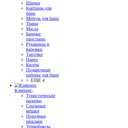
Шапки
Картины для
бани
Мебель для бани
Травы
Масла
Банные
простыни
Рукавицы и
варежки
Тапочки
Парео
Килты
Подарочные
наборы для бани
+ ЕЩЕ 4
Кэмпинг
Туристические
палатки
Спальные
мешки
Походные
рюкзаки
Термобоксы,