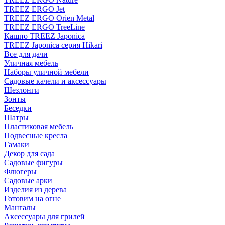
TREEZ ERGO Jet
TREEZ ERGO Orien Metal
TREEZ ERGO TreeLine
Кашпо TREEZ Japonica
TREEZ Japonica серия Hikari
Все для дачи
Уличная мебель
Наборы уличной мебели
Садовые качели и аксессуары
Шезлонги
Зонты
Беседки
Шатры
Пластиковая мебель
Подвесные кресла
Гамаки
Декор для сада
Садовые фигуры
Флюгеры
Садовые арки
Изделия из дерева
Готовим на огне
Мангалы
Аксессуары для грилей