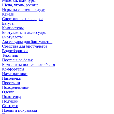
Решетки, шампуры
Щепа, уголь, розжиг
Игры на свежем воздухе
Качели
Спортивные площадки
Батуты
Компостеры
Биотуалеты и аксессуары
Биотуалеты
Аксессуары для биотуалетов
Средства для биотуалетов
Водосборники
Текстиль
Постельное белье
Комплекты постельного белья
Комфортеры
Наматрасники
Наволочки
Простыни
Пододеяльники
Одеяла
Полотенца
Подушки
Скатерти
Пледы и покрывала