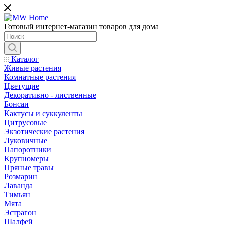
Готовый интернет-магазин товаров для дома
Каталог
Живые растения
Комнатные растения
Цветущие
Декоративно - лиственные
Бонсаи
Кактусы и суккуленты
Цитрусовые
Экзотические растения
Луковичные
Папоротники
Крупномеры
Пряные травы
Розмарин
Лаванда
Тимьян
Мята
Эстрагон
Шалфей