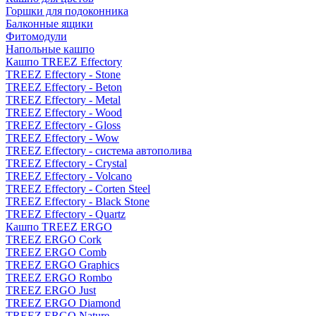
Горшки для подоконника
Балконные ящики
Фитомодули
Напольные кашпо
Кашпо TREEZ Effectory
TREEZ Effectory - Stone
TREEZ Effectory - Beton
TREEZ Effectory - Metal
TREEZ Effectory - Wood
TREEZ Effectory - Gloss
TREEZ Effectory - Wow
TREEZ Effectory - система автополива
TREEZ Effectory - Crystal
TREEZ Effectory - Volcano
TREEZ Effectory - Corten Steel
TREEZ Effectory - Black Stone
TREEZ Effectory - Quartz
Кашпо TREEZ ERGO
TREEZ ERGO Cork
TREEZ ERGO Comb
TREEZ ERGO Graphics
TREEZ ERGO Rombo
TREEZ ERGO Just
TREEZ ERGO Diamond
TREEZ ERGO Nature