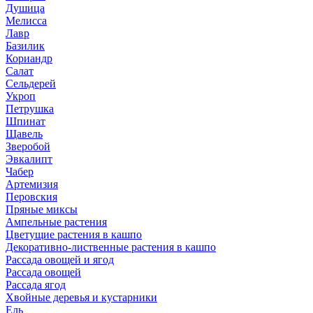
Душица
Мелисса
Лавр
Базилик
Кориандр
Салат
Сельдерей
Укроп
Петрушка
Шпинат
Щавель
Зверобой
Эвкалипт
Чабер
Артемизия
Перовския
Пряные миксы
Ампельные растения
Цветущие растения в кашпо
Декоративно-лиственные растения в кашпо
Рассада овощей и ягод
Рассада овощей
Рассада ягод
Хвойные деревья и кустарники
Ель