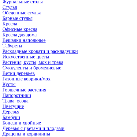
Журнальные столы
Стулья
Обеденные стулья
Барные стулья
Кресла
Офисные кресла
Кресла для дома
Вешалки напольные
Табуреты
Раскладные кровати и раскладушки
Искусственные цветы
Растения, кусты, мох и трава
Суккуленты и бромелиевые
Ветки деревьев
Газонные коврики/мох
Кусты
Горшечные растения
Папоротники
Трава, осока
Цветущие
Деревья
Бамбуки
Бонсаи и хвойные
Деревья с цветами и плодами
Драцены и кордилины