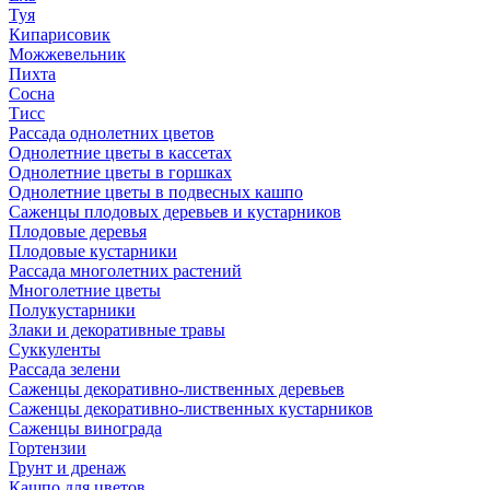
Туя
Кипарисовик
Можжевельник
Пихта
Сосна
Тисc
Рассада однолетних цветов
Однолетние цветы в кассетах
Однолетние цветы в горшках
Однолетние цветы в подвесных кашпо
Саженцы плодовых деревьев и кустарников
Плодовые деревья
Плодовые кустарники
Рассада многолетних растений
Многолетние цветы
Полукустарники
Злаки и декоративные травы
Суккуленты
Рассада зелени
Саженцы декоративно-лиственных деревьев
Саженцы декоративно-лиственных кустарников
Саженцы винограда
Гортензии
Грунт и дренаж
Кашпо для цветов