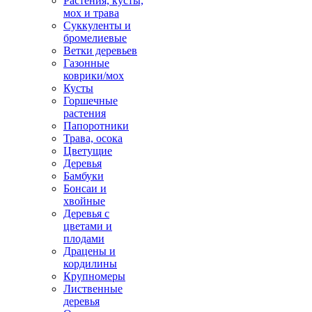
Растения, кусты,
мох и трава
Суккуленты и
бромелиевые
Ветки деревьев
Газонные
коврики/мох
Кусты
Горшечные
растения
Папоротники
Трава, осока
Цветущие
Деревья
Бамбуки
Бонсаи и
хвойные
Деревья с
цветами и
плодами
Драцены и
кордилины
Крупномеры
Лиственные
деревья