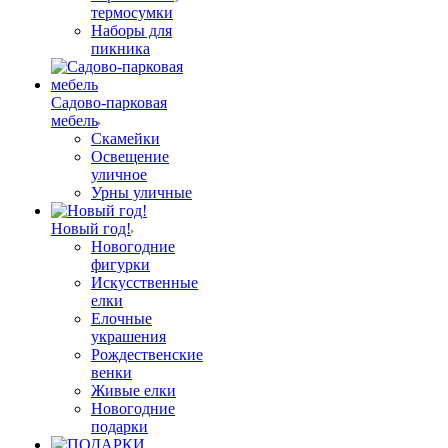
термосумки
Наборы для
пикника
Садово-парковая
мебель
Скамейки
Освещение
уличное
Урны уличные
Новый год!
Новогодние
фигурки
Искусственные
елки
Елочные
украшения
Рождественские
венки
Живые елки
Новогодние
подарки