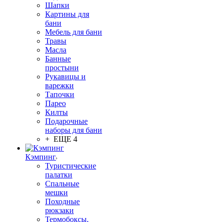
Шапки
Картины для
бани
Мебель для бани
Травы
Масла
Банные
простыни
Рукавицы и
варежки
Тапочки
Парео
Килты
Подарочные
наборы для бани
+ ЕЩЕ 4
Кэмпинг
Туристические
палатки
Спальные
мешки
Походные
рюкзаки
Термобоксы,