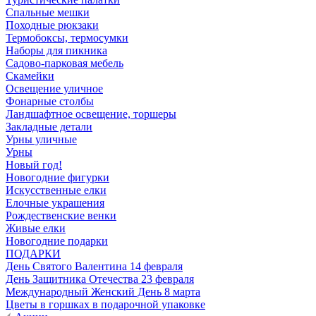
Спальные мешки
Походные рюкзаки
Термобоксы, термосумки
Наборы для пикника
Садово-парковая мебель
Скамейки
Освещение уличное
Фонарные столбы
Ландшафтное освещение, торшеры
Закладные детали
Урны уличные
Урны
Новый год!
Новогодние фигурки
Искусственные елки
Елочные украшения
Рождественские венки
Живые елки
Новогодние подарки
ПОДАРКИ
День Святого Валентина 14 февраля
День Защитника Отечества 23 февраля
Международный Женский День 8 марта
Цветы в горшках в подарочной упаковке