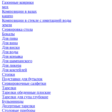
Газонные коврики
мох
Композиции в вазах
кашпо
Композиции в стекле с имитацией воды
земли
Сервировка стола
Бокалы
Для пива
Для вина
Для виски
Для воды
Для коньяка
Для шампанского
Для ликера
Для коктейлей
Стопки
Подставки для бутылок
Сервировочные салфетки
Тарелки
Тарелки обеденные плоские
Тарелки для супа глубокие
Бульонницы
Десертные тарелки
Столовые приборы