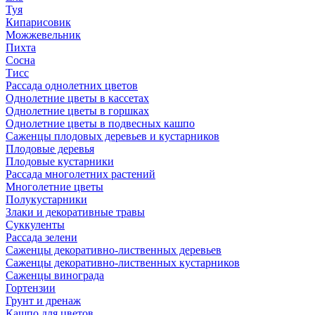
Туя
Кипарисовик
Можжевельник
Пихта
Сосна
Тисc
Рассада однолетних цветов
Однолетние цветы в кассетах
Однолетние цветы в горшках
Однолетние цветы в подвесных кашпо
Саженцы плодовых деревьев и кустарников
Плодовые деревья
Плодовые кустарники
Рассада многолетних растений
Многолетние цветы
Полукустарники
Злаки и декоративные травы
Суккуленты
Рассада зелени
Саженцы декоративно-лиственных деревьев
Саженцы декоративно-лиственных кустарников
Саженцы винограда
Гортензии
Грунт и дренаж
Кашпо для цветов