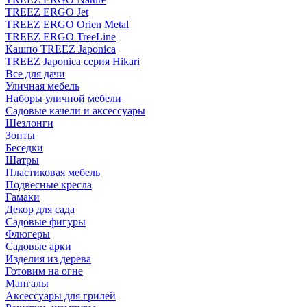
TREEZ ERGO Jet
TREEZ ERGO Orien Metal
TREEZ ERGO TreeLine
Кашпо TREEZ Japonica
TREEZ Japonica серия Hikari
Все для дачи
Уличная мебель
Наборы уличной мебели
Садовые качели и аксессуары
Шезлонги
Зонты
Беседки
Шатры
Пластиковая мебель
Подвесные кресла
Гамаки
Декор для сада
Садовые фигуры
Флюгеры
Садовые арки
Изделия из дерева
Готовим на огне
Мангалы
Аксессуары для грилей