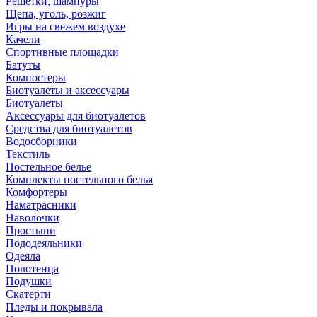
Решетки, шампуры
Щепа, уголь, розжиг
Игры на свежем воздухе
Качели
Спортивные площадки
Батуты
Компостеры
Биотуалеты и аксессуары
Биотуалеты
Аксессуары для биотуалетов
Средства для биотуалетов
Водосборники
Текстиль
Постельное белье
Комплекты постельного белья
Комфортеры
Наматрасники
Наволочки
Простыни
Пододеяльники
Одеяла
Полотенца
Подушки
Скатерти
Пледы и покрывала