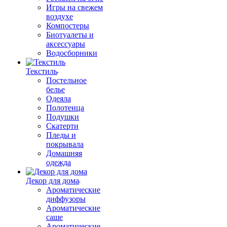
Игры на свежем
воздухе
Компостеры
Биотуалеты и
аксессуары
Водосборники
Текстиль
Постельное
белье
Одеяла
Полотенца
Подушки
Скатерти
Пледы и
покрывала
Домашняя
одежда
Декор для дома
Ароматические
диффузоры
Ароматические
саше
Ароматические