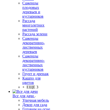
Саженцы
плодовых
деревьев и
кустарников
Рассада
многолетних
растений
Рассада зелени
Саженцы
декоративно-
лиственных
деревьев
Саженцы
декоративно-
лиственных
кустарников
Грунт и дренаж
Кашпо для
цветов
+ ЕЩЕ 3
Все для дачи
Уличная мебель
Декор для сада
Готовим на огне