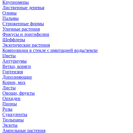
Крупномеры
Лиственные деревья
Оливы
Пальмы
Стриженные формы
Уличные растения
Фикусы и лонгифолии
Шеффлеры
Экзотические растения
Композиции в стекле с имитацией воды/земли
Цветы
Антуриумы
Ветки, коряги
Гортензия
Дополняющие
Корни, мох
Листы
Овощи, фрукты
Орхидеи
Пионы
Розы
Суккуленты
Тюльпаны
Экзоты
Ампельные растения