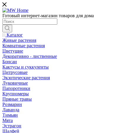
Готовый интернет-магазин товаров для дома
Каталог
Живые растения
Комнатные растения
Цветущие
Декоративно - лиственные
Бонсаи
Кактусы и суккуленты
Цитрусовые
Экзотические растения
Луковичные
Папоротники
Крупномеры
Пряные травы
Розмарин
Лаванда
Тимьян
Мята
Эстрагон
Шалфей