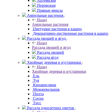
Артемизия
Перовския
Пряные миксы
Ампельные растения
Назад
Ампельные растения
Цветущие растения в кашпо
Декоративно-лиственные растения в кашпо
Рассада овощей и ягод
Назад
Рассада овощей и ягод
Рассада овощей
Рассада ягод
Хвойные деревья и кустарники
Назад
Хвойные деревья и кустарники
Ель
Туя
Кипарисовик
Можжевельник
Пихта
Сосна
Тисc
Рассада однолетних цветов