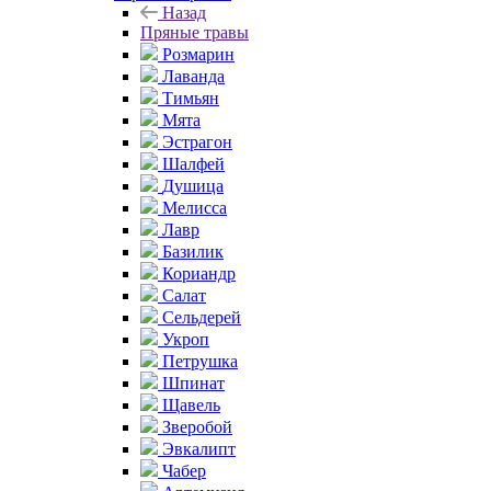
Назад
Пряные травы
Розмарин
Лаванда
Тимьян
Мята
Эстрагон
Шалфей
Душица
Мелисса
Лавр
Базилик
Кориандр
Салат
Сельдерей
Укроп
Петрушка
Шпинат
Щавель
Зверобой
Эвкалипт
Чабер