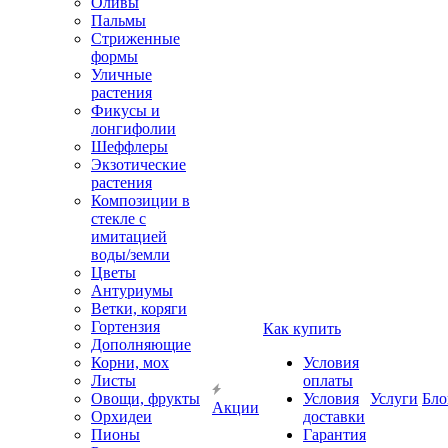
Оливы
Пальмы
Стриженные
формы
Уличные
растения
Фикусы и
лонгифолии
Шеффлеры
Экзотические
растения
Композиции в
стекле с
имитацией
воды/земли
Цветы
Антуриумы
Ветки, коряги
Гортензия
Как купить
Дополняющие
Корни, мох
Условия
Листы
оплаты
Овощи, фрукты
Условия
Услуги
Бло
Акции
Орхидеи
доставки
Пионы
Гарантия