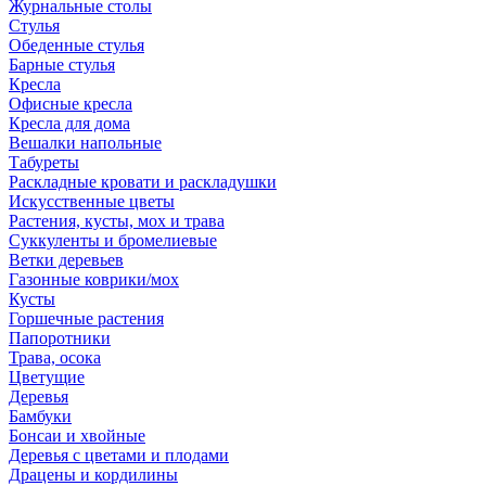
Журнальные столы
Стулья
Обеденные стулья
Барные стулья
Кресла
Офисные кресла
Кресла для дома
Вешалки напольные
Табуреты
Раскладные кровати и раскладушки
Искусственные цветы
Растения, кусты, мох и трава
Суккуленты и бромелиевые
Ветки деревьев
Газонные коврики/мох
Кусты
Горшечные растения
Папоротники
Трава, осока
Цветущие
Деревья
Бамбуки
Бонсаи и хвойные
Деревья с цветами и плодами
Драцены и кордилины