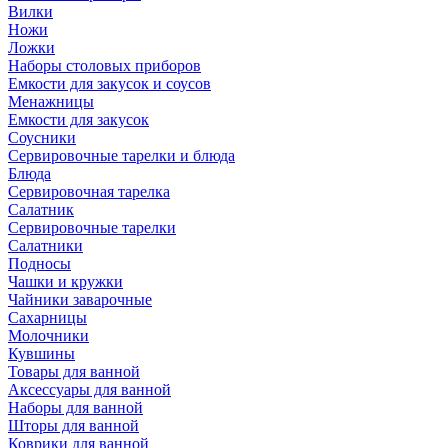
Вилки
Ножи
Ложки
Наборы столовых приборов
Емкости для закусок и соусов
Менажницы
Емкости для закусок
Соусники
Сервировочные тарелки и блюда
Блюда
Сервировочная тарелка
Салатник
Сервировочные тарелки
Салатники
Подносы
Чашки и кружки
Чайники заварочные
Сахарницы
Молочники
Кувшины
Товары для ванной
Аксессуары для ванной
Наборы для ванной
Шторы для ванной
Коврики для ванной