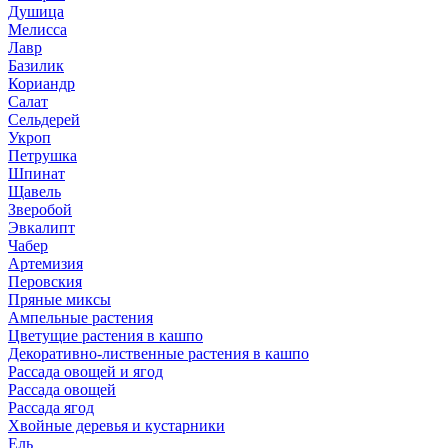
Душица
Мелисса
Лавр
Базилик
Кориандр
Салат
Сельдерей
Укроп
Петрушка
Шпинат
Щавель
Зверобой
Эвкалипт
Чабер
Артемизия
Перовския
Пряные миксы
Ампельные растения
Цветущие растения в кашпо
Декоративно-лиственные растения в кашпо
Рассада овощей и ягод
Рассада овощей
Рассада ягод
Хвойные деревья и кустарники
Ель