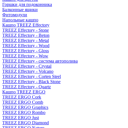
Горшки для подоконника
Балконные ящики
Фитомодули
Напольные кашпо
Кашпо TREEZ Effectory
TREEZ Effectory - Stone
TREEZ Effectory - Beton
TREEZ Effectory - Metal
TREEZ Effectory - Wood
TREEZ Effectory - Gloss
TREEZ Effectory - Wow
TREEZ Effectory - система автополива
TREEZ Effectory - Crystal
TREEZ Effectory - Volcano
TREEZ Effectory - Corten Steel
TREEZ Effectory - Black Stone
TREEZ Effectory - Quartz
Кашпо TREEZ ERGO
TREEZ ERGO Cork
TREEZ ERGO Comb
TREEZ ERGO Graphics
TREEZ ERGO Rombo
TREEZ ERGO Just
TREEZ ERGO Diamond
TREEZ ERGO Nature