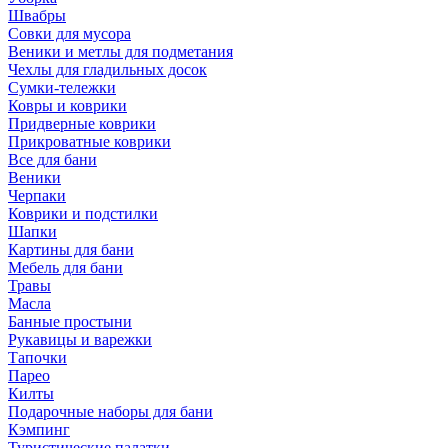
Швабры
Совки для мусора
Веники и метлы для подметания
Чехлы для гладильных досок
Сумки-тележки
Ковры и коврики
Придверные коврики
Прикроватные коврики
Все для бани
Веники
Черпаки
Коврики и подстилки
Шапки
Картины для бани
Мебель для бани
Травы
Масла
Банные простыни
Рукавицы и варежки
Тапочки
Парео
Килты
Подарочные наборы для бани
Кэмпинг
Туристические палатки