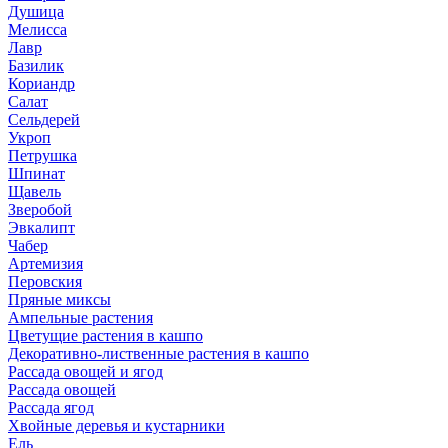
Душица
Мелисса
Лавр
Базилик
Кориандр
Салат
Сельдерей
Укроп
Петрушка
Шпинат
Щавель
Зверобой
Эвкалипт
Чабер
Артемизия
Перовския
Пряные миксы
Ампельные растения
Цветущие растения в кашпо
Декоративно-лиственные растения в кашпо
Рассада овощей и ягод
Рассада овощей
Рассада ягод
Хвойные деревья и кустарники
Ель