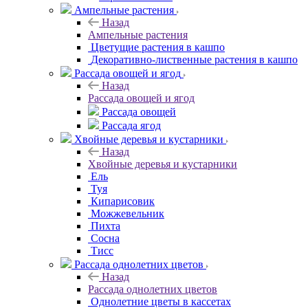
Ампельные растения
Назад
Ампельные растения
Цветущие растения в кашпо
Декоративно-лиственные растения в кашпо
Рассада овощей и ягод
Назад
Рассада овощей и ягод
Рассада овощей
Рассада ягод
Хвойные деревья и кустарники
Назад
Хвойные деревья и кустарники
Ель
Туя
Кипарисовик
Можжевельник
Пихта
Сосна
Тисc
Рассада однолетних цветов
Назад
Рассада однолетних цветов
Однолетние цветы в кассетах