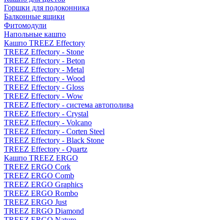
Горшки для подоконника
Балконные ящики
Фитомодули
Напольные кашпо
Кашпо TREEZ Effectory
TREEZ Effectory - Stone
TREEZ Effectory - Beton
TREEZ Effectory - Metal
TREEZ Effectory - Wood
TREEZ Effectory - Gloss
TREEZ Effectory - Wow
TREEZ Effectory - система автополива
TREEZ Effectory - Crystal
TREEZ Effectory - Volcano
TREEZ Effectory - Corten Steel
TREEZ Effectory - Black Stone
TREEZ Effectory - Quartz
Кашпо TREEZ ERGO
TREEZ ERGO Cork
TREEZ ERGO Comb
TREEZ ERGO Graphics
TREEZ ERGO Rombo
TREEZ ERGO Just
TREEZ ERGO Diamond
TREEZ ERGO Nature