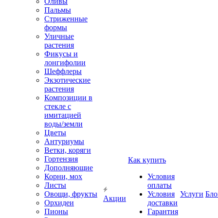
Оливы
Пальмы
Стриженные
формы
Уличные
растения
Фикусы и
лонгифолии
Шеффлеры
Экзотические
растения
Композиции в
стекле с
имитацией
воды/земли
Цветы
Антуриумы
Ветки, коряги
Гортензия
Как купить
Дополняющие
Корни, мох
Условия
Листы
оплаты
Овощи, фрукты
Условия
Услуги
Бло
Акции
Орхидеи
доставки
Пионы
Гарантия