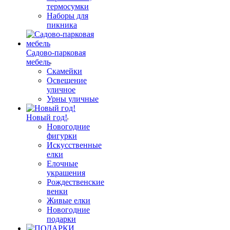
термосумки
Наборы для
пикника
Садово-парковая
мебель
Скамейки
Освещение
уличное
Урны уличные
Новый год!
Новогодние
фигурки
Искусственные
елки
Елочные
украшения
Рождественские
венки
Живые елки
Новогодние
подарки