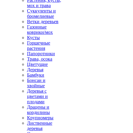
Растения, кусты,
мох и трава
Суккуленты и
бромелиевые
Ветки деревьев
Газонные
коврики/мох
Кусты
Горшечные
растения
Папоротники
Трава, осока
Цветущие
Деревья
Бамбуки
Бонсаи и
хвойные
Деревья с
цветами и
плодами
Драцены и
кордилины
Крупномеры
Лиственные
деревья