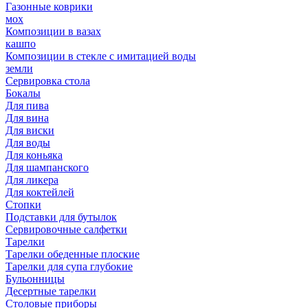
Газонные коврики
мох
Композиции в вазах
кашпо
Композиции в стекле с имитацией воды
земли
Сервировка стола
Бокалы
Для пива
Для вина
Для виски
Для воды
Для коньяка
Для шампанского
Для ликера
Для коктейлей
Стопки
Подставки для бутылок
Сервировочные салфетки
Тарелки
Тарелки обеденные плоские
Тарелки для супа глубокие
Бульонницы
Десертные тарелки
Столовые приборы