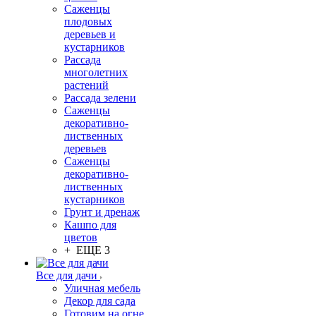
Саженцы
плодовых
деревьев и
кустарников
Рассада
многолетних
растений
Рассада зелени
Саженцы
декоративно-
лиственных
деревьев
Саженцы
декоративно-
лиственных
кустарников
Грунт и дренаж
Кашпо для
цветов
+ ЕЩЕ 3
Все для дачи
Уличная мебель
Декор для сада
Готовим на огне