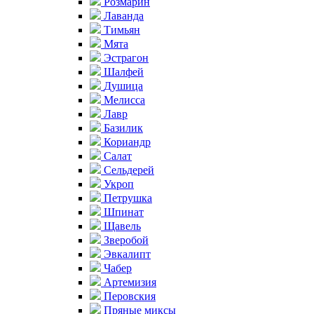
Розмарин
Лаванда
Тимьян
Мята
Эстрагон
Шалфей
Душица
Мелисса
Лавр
Базилик
Кориандр
Салат
Сельдерей
Укроп
Петрушка
Шпинат
Щавель
Зверобой
Эвкалипт
Чабер
Артемизия
Перовския
Пряные миксы