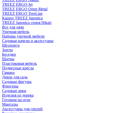
TREEZ ERGO Jet
TREEZ ERGO Orien Metal
TREEZ ERGO TreeLine
Кашпо TREEZ Japonica
TREEZ Japonica серия Hikari
Все для дачи
Уличная мебель
Наборы уличной мебели
Садовые качели и аксессуары
Шезлонги
Зонты
Беседки
Шатры
Пластиковая мебель
Подвесные кресла
Гамаки
Декор для сада
Садовые фигуры
Флюгеры
Садовые арки
Изделия из дерева
Готовим на огне
Мангалы
Аксессуары для грилей