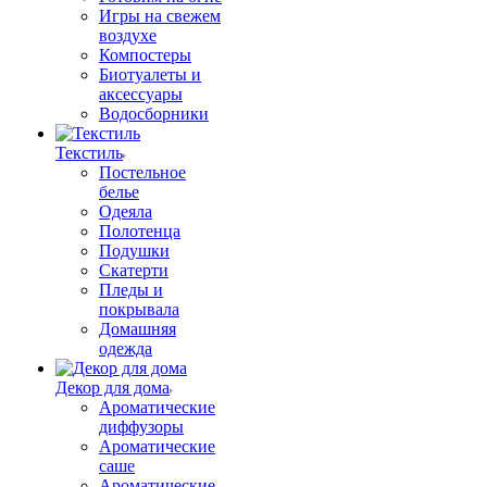
Игры на свежем
воздухе
Компостеры
Биотуалеты и
аксессуары
Водосборники
Текстиль
Постельное
белье
Одеяла
Полотенца
Подушки
Скатерти
Пледы и
покрывала
Домашняя
одежда
Декор для дома
Ароматические
диффузоры
Ароматические
саше
Ароматические