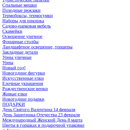
Спальные мешки
Походные рюкзаки
Термобоксы, термосумки
Наборы для пикника
Садово-парковая мебель
Скамейки
Освещение уличное
Фонарные столбы
Ландшафтное освещение, торшеры
Закладные детали
Урны уличные
Урны
Новый год!
Новогодние фигурки
Искусственные елки
Елочные украшения
Рождественские венки
Живые елки
Новогодние подарки
ПОДАРКИ
День Святого Валентина 14 февраля
День Защитника Отечества 23 февраля
Международный Женский День 8 марта
Цветы в горшках в подарочной упаковке