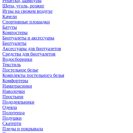
Решетки, шампуры
Щепа, уголь, розжиг
Игры на свежем воздухе
Качели
Спортивные площадки
Батуты
Компостеры
Биотуалеты и аксессуары
Биотуалеты
Аксессуары для биотуалетов
Средства для биотуалетов
Водосборники
Текстиль
Постельное белье
Комплекты постельного белья
Комфортеры
Наматрасники
Наволочки
Простыни
Пододеяльники
Одеяла
Полотенца
Подушки
Скатерти
Пледы и покрывала