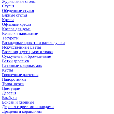
Журнальные столы
Стулья
Обеденные стулья
Барные стулья
Кресла
Офисные кресла
Кресла для дома
Вешалки напольные
Табуреты
Раскладные кровати и раскладушки
Искусственные цветы
Растения, кусты, мох и трава
Суккуленты и бромелиевые
Ветки деревьев
Газонные коврики/мох
Кусты
Горшечные растения
Папоротники
Трава, осока
Цветущие
Деревья
Бамбуки
Бонсаи и хвойные
Деревья с цветами и плодами
Драцены и кордилины