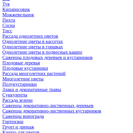
Туя
Кипарисовик
Можжевельник
Пихта
Сосна
Тисc
Рассада однолетних цветов
Однолетние цветы в кассетах
Однолетние цветы в горшках
Однолетние цветы в подвесных кашпо
Саженцы плодовых деревьев и кустарников
Плодовые деревья
Плодовые кустарники
Рассада многолетних растений
Многолетние цветы
Полукустарники
Злаки и декоративные травы
Суккуленты
Рассада зелени
Саженцы декоративно-лиственных деревьев
Саженцы декоративно-лиственных кустарников
Саженцы винограда
Гортензии
Грунт и дренаж
Кашпо для цветов