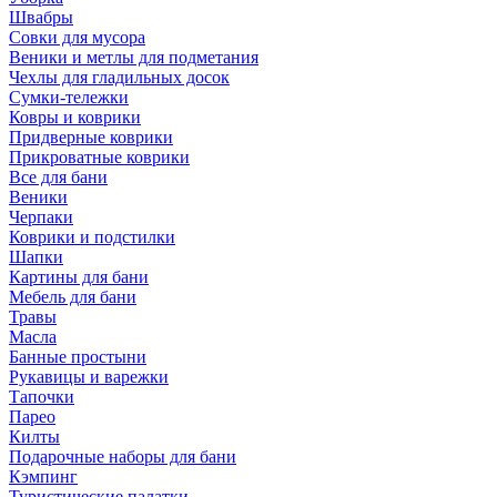
Швабры
Совки для мусора
Веники и метлы для подметания
Чехлы для гладильных досок
Сумки-тележки
Ковры и коврики
Придверные коврики
Прикроватные коврики
Все для бани
Веники
Черпаки
Коврики и подстилки
Шапки
Картины для бани
Мебель для бани
Травы
Масла
Банные простыни
Рукавицы и варежки
Тапочки
Парео
Килты
Подарочные наборы для бани
Кэмпинг
Туристические палатки