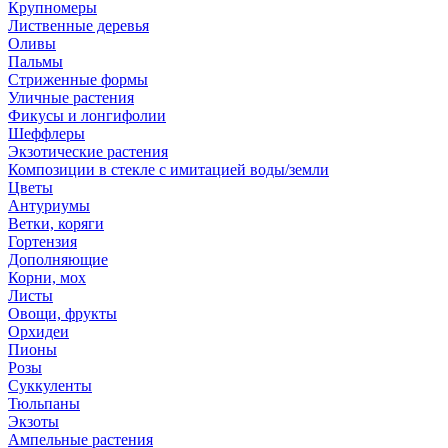
Крупномеры
Лиственные деревья
Оливы
Пальмы
Стриженные формы
Уличные растения
Фикусы и лонгифолии
Шеффлеры
Экзотические растения
Композиции в стекле с имитацией воды/земли
Цветы
Антуриумы
Ветки, коряги
Гортензия
Дополняющие
Корни, мох
Листы
Овощи, фрукты
Орхидеи
Пионы
Розы
Суккуленты
Тюльпаны
Экзоты
Ампельные растения