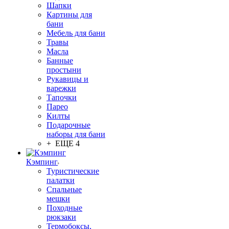
Шапки
Картины для
бани
Мебель для бани
Травы
Масла
Банные
простыни
Рукавицы и
варежки
Тапочки
Парео
Килты
Подарочные
наборы для бани
+ ЕЩЕ 4
Кэмпинг
Туристические
палатки
Спальные
мешки
Походные
рюкзаки
Термобоксы,