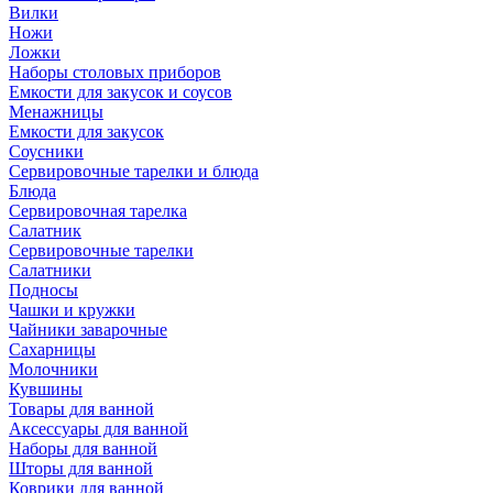
Вилки
Ножи
Ложки
Наборы столовых приборов
Емкости для закусок и соусов
Менажницы
Емкости для закусок
Соусники
Сервировочные тарелки и блюда
Блюда
Сервировочная тарелка
Салатник
Сервировочные тарелки
Салатники
Подносы
Чашки и кружки
Чайники заварочные
Сахарницы
Молочники
Кувшины
Товары для ванной
Аксессуары для ванной
Наборы для ванной
Шторы для ванной
Коврики для ванной