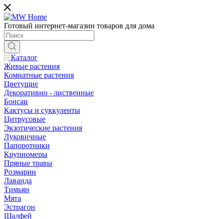
Готовый интернет-магазин товаров для дома
Каталог
Живые растения
Комнатные растения
Цветущие
Декоративно - лиственные
Бонсаи
Кактусы и суккуленты
Цитрусовые
Экзотические растения
Луковичные
Папоротники
Крупномеры
Пряные травы
Розмарин
Лаванда
Тимьян
Мята
Эстрагон
Шалфей