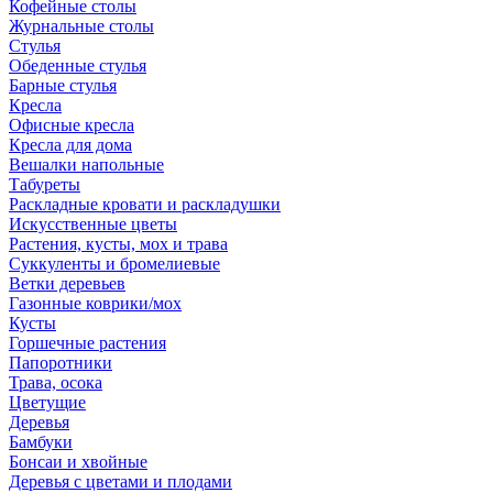
Кофейные столы
Журнальные столы
Стулья
Обеденные стулья
Барные стулья
Кресла
Офисные кресла
Кресла для дома
Вешалки напольные
Табуреты
Раскладные кровати и раскладушки
Искусственные цветы
Растения, кусты, мох и трава
Суккуленты и бромелиевые
Ветки деревьев
Газонные коврики/мох
Кусты
Горшечные растения
Папоротники
Трава, осока
Цветущие
Деревья
Бамбуки
Бонсаи и хвойные
Деревья с цветами и плодами