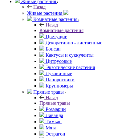
Живые растения
Назад
Живые растения
Комнатные растения
Назад
Комнатные растения
Цветущие
Декоративно - лиственные
Бонсаи
Кактусы и суккуленты
Цитрусовые
Экзотические растения
Луковичные
Папоротники
Крупномеры
Пряные травы
Назад
Пряные травы
Розмарин
Лаванда
Тимьян
Мята
Эстрагон