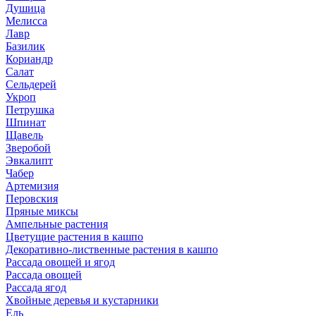
Душица
Мелисса
Лавр
Базилик
Кориандр
Салат
Сельдерей
Укроп
Петрушка
Шпинат
Щавель
Зверобой
Эвкалипт
Чабер
Артемизия
Перовския
Пряные миксы
Ампельные растения
Цветущие растения в кашпо
Декоративно-лиственные растения в кашпо
Рассада овощей и ягод
Рассада овощей
Рассада ягод
Хвойные деревья и кустарники
Ель