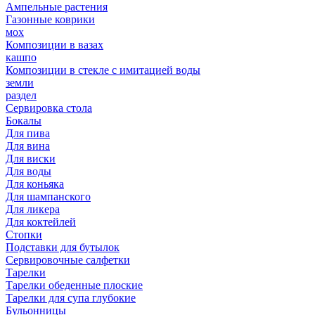
Ампельные растения
Газонные коврики
мох
Композиции в вазах
кашпо
Композиции в стекле с имитацией воды
земли
раздел
Сервировка стола
Бокалы
Для пива
Для вина
Для виски
Для воды
Для коньяка
Для шампанского
Для ликера
Для коктейлей
Стопки
Подставки для бутылок
Сервировочные салфетки
Тарелки
Тарелки обеденные плоские
Тарелки для супа глубокие
Бульонницы