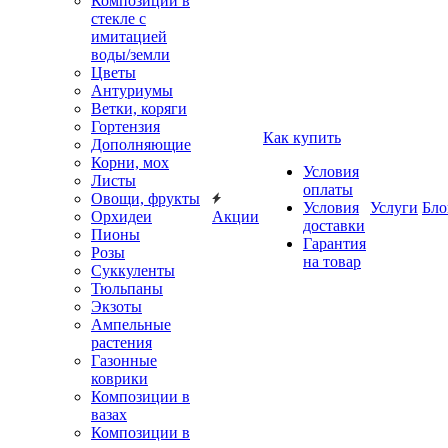
Композиции в
стекле с
имитацией
воды/земли
Цветы
Антуриумы
Ветки, коряги
Гортензия
Как купить
Дополняющие
Корни, мох
Условия
Листы
оплаты
Овощи, фрукты
Условия
Услуги
Бло
Орхидеи
Акции
доставки
Пионы
Гарантия
Розы
на товар
Суккуленты
Тюльпаны
Экзоты
Ампельные
растения
Газонные
коврики
Композиции в
вазах
Композиции в