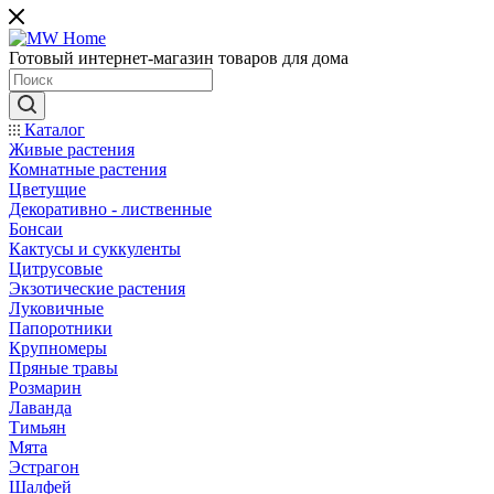
Готовый интернет-магазин товаров для дома
Каталог
Живые растения
Комнатные растения
Цветущие
Декоративно - лиственные
Бонсаи
Кактусы и суккуленты
Цитрусовые
Экзотические растения
Луковичные
Папоротники
Крупномеры
Пряные травы
Розмарин
Лаванда
Тимьян
Мята
Эстрагон
Шалфей