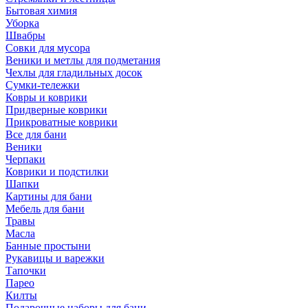
Бытовая химия
Уборка
Швабры
Совки для мусора
Веники и метлы для подметания
Чехлы для гладильных досок
Сумки-тележки
Ковры и коврики
Придверные коврики
Прикроватные коврики
Все для бани
Веники
Черпаки
Коврики и подстилки
Шапки
Картины для бани
Мебель для бани
Травы
Масла
Банные простыни
Рукавицы и варежки
Тапочки
Парео
Килты
Подарочные наборы для бани