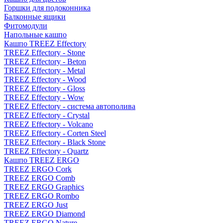
Горшки для подоконника
Балконные ящики
Фитомодули
Напольные кашпо
Кашпо TREEZ Effectory
TREEZ Effectory - Stone
TREEZ Effectory - Beton
TREEZ Effectory - Metal
TREEZ Effectory - Wood
TREEZ Effectory - Gloss
TREEZ Effectory - Wow
TREEZ Effectory - система автополива
TREEZ Effectory - Crystal
TREEZ Effectory - Volcano
TREEZ Effectory - Corten Steel
TREEZ Effectory - Black Stone
TREEZ Effectory - Quartz
Кашпо TREEZ ERGO
TREEZ ERGO Cork
TREEZ ERGO Comb
TREEZ ERGO Graphics
TREEZ ERGO Rombo
TREEZ ERGO Just
TREEZ ERGO Diamond
TREEZ ERGO Nature