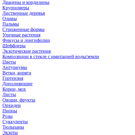
Драцены и кордилины
Крупномеры
Лиственные деревья
Оливы
Пальмы
Стриженные формы
Уличные растения
Фикусы и лонгифолии
Шеффлеры
Экзотические растения
Композиции в стекле с имитацией воды/земли
Цветы
Антуриумы
Ветки, коряги
Гортензия
Дополняющие
Корни, мох
Листы
Овощи, фрукты
Орхидеи
Пионы
Розы
Суккуленты
Тюльпаны
Экзоты