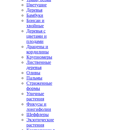
Цветущие
Деревья
Бамбуки
Бонсаи и
хвойные
Деревья с
цветами и
плодами
Драцены и
кордилины
Крупномеры
Лиственные
деревья
Оливы
Пальмы
Стриженные
формы
Уличные
растения
Фикусы и
лонгифолии
Шеффлеры
Экзотические
растения