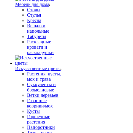
Мебель для дома
Столы
Стулья
Кресла
Вешалки
напольные
Табуреты
Раскладные
кровати и
раскладушки
Искусственные цветы
Растения, кусты,
мох и трава
Суккуленты и
бромелиевые
Ветки деревьев
Газонные
коврики/мох
Кусты
Горшечные
растения
Папоротники
Трава, осока