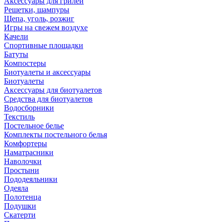
Аксессуары для грилей
Решетки, шампуры
Щепа, уголь, розжиг
Игры на свежем воздухе
Качели
Спортивные площадки
Батуты
Компостеры
Биотуалеты и аксессуары
Биотуалеты
Аксессуары для биотуалетов
Средства для биотуалетов
Водосборники
Текстиль
Постельное белье
Комплекты постельного белья
Комфортеры
Наматрасники
Наволочки
Простыни
Пододеяльники
Одеяла
Полотенца
Подушки
Скатерти