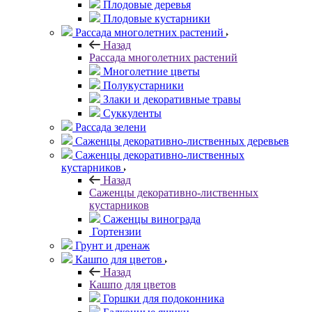
Плодовые деревья
Плодовые кустарники
Рассада многолетних растений
Назад
Рассада многолетних растений
Многолетние цветы
Полукустарники
Злаки и декоративные травы
Суккуленты
Рассада зелени
Саженцы декоративно-лиственных деревьев
Саженцы декоративно-лиственных
кустарников
Назад
Саженцы декоративно-лиственных
кустарников
Саженцы винограда
Гортензии
Грунт и дренаж
Кашпо для цветов
Назад
Кашпо для цветов
Горшки для подоконника