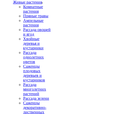
Живые растения
Комнатные
растения
Пряные травы
Ампельные
растения
Рассада овощей
и ягод
Хвойные
деревья и
кустарники
Рассада
однолетних
цветов
Саженцы
плодовых
деревьев и
кустарников
Рассада
многолетних
растений
Рассада зелени
Саженцы
декоративно-
лиственных