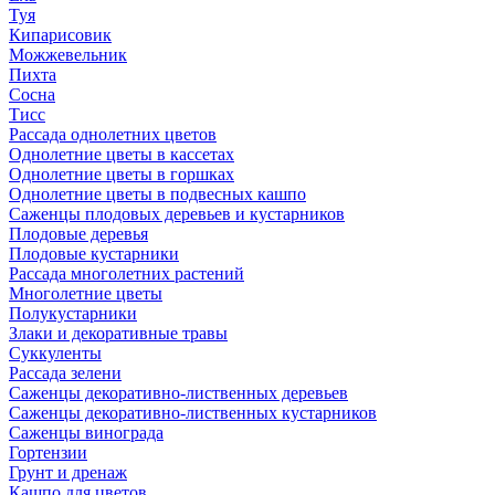
Туя
Кипарисовик
Можжевельник
Пихта
Сосна
Тисc
Рассада однолетних цветов
Однолетние цветы в кассетах
Однолетние цветы в горшках
Однолетние цветы в подвесных кашпо
Саженцы плодовых деревьев и кустарников
Плодовые деревья
Плодовые кустарники
Рассада многолетних растений
Многолетние цветы
Полукустарники
Злаки и декоративные травы
Суккуленты
Рассада зелени
Саженцы декоративно-лиственных деревьев
Саженцы декоративно-лиственных кустарников
Саженцы винограда
Гортензии
Грунт и дренаж
Кашпо для цветов