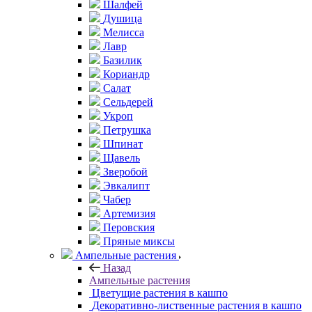
Шалфей
Душица
Мелисса
Лавр
Базилик
Кориандр
Салат
Сельдерей
Укроп
Петрушка
Шпинат
Щавель
Зверобой
Эвкалипт
Чабер
Артемизия
Перовския
Пряные миксы
Ампельные растения
Назад
Ампельные растения
Цветущие растения в кашпо
Декоративно-лиственные растения в кашпо