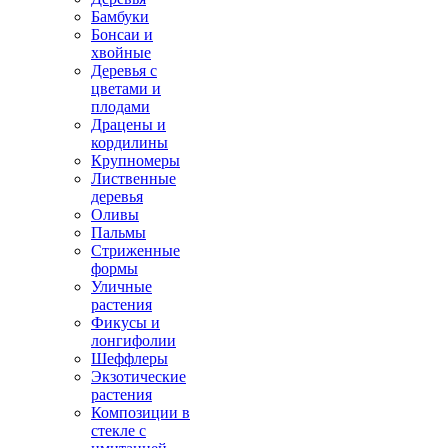
Бамбуки
Бонсаи и
хвойные
Деревья с
цветами и
плодами
Драцены и
кордилины
Крупномеры
Лиственные
деревья
Оливы
Пальмы
Стриженные
формы
Уличные
растения
Фикусы и
лонгифолии
Шеффлеры
Экзотические
растения
Композиции в
стекле с