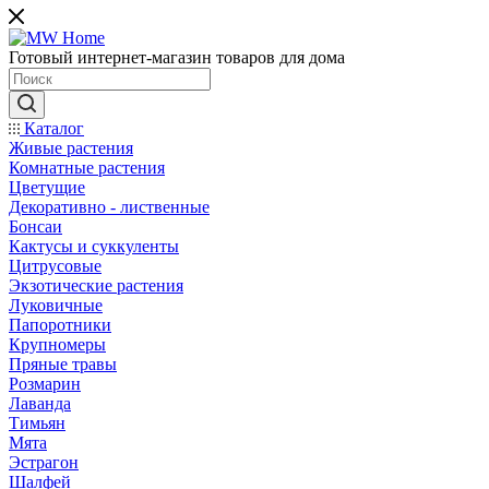
Готовый интернет-магазин товаров для дома
Каталог
Живые растения
Комнатные растения
Цветущие
Декоративно - лиственные
Бонсаи
Кактусы и суккуленты
Цитрусовые
Экзотические растения
Луковичные
Папоротники
Крупномеры
Пряные травы
Розмарин
Лаванда
Тимьян
Мята
Эстрагон
Шалфей