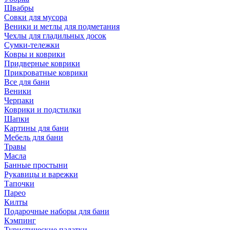
Швабры
Совки для мусора
Веники и метлы для подметания
Чехлы для гладильных досок
Сумки-тележки
Ковры и коврики
Придверные коврики
Прикроватные коврики
Все для бани
Веники
Черпаки
Коврики и подстилки
Шапки
Картины для бани
Мебель для бани
Травы
Масла
Банные простыни
Рукавицы и варежки
Тапочки
Парео
Килты
Подарочные наборы для бани
Кэмпинг
Туристические палатки