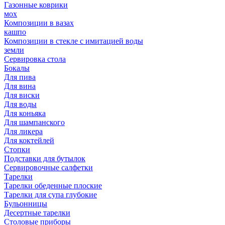
Газонные коврики
мох
Композиции в вазах
кашпо
Композиции в стекле с имитацией воды
земли
Сервировка стола
Бокалы
Для пива
Для вина
Для виски
Для воды
Для коньяка
Для шампанского
Для ликера
Для коктейлей
Стопки
Подставки для бутылок
Сервировочные салфетки
Тарелки
Тарелки обеденные плоские
Тарелки для супа глубокие
Бульонницы
Десертные тарелки
Столовые приборы