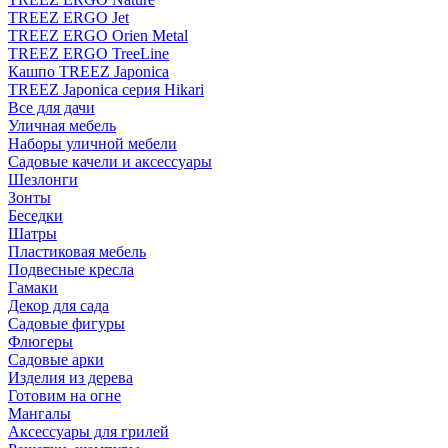
TREEZ ERGO Jet
TREEZ ERGO Orien Metal
TREEZ ERGO TreeLine
Кашпо TREEZ Japonica
TREEZ Japonica серия Hikari
Все для дачи
Уличная мебель
Наборы уличной мебели
Садовые качели и аксессуары
Шезлонги
Зонты
Беседки
Шатры
Пластиковая мебель
Подвесные кресла
Гамаки
Декор для сада
Садовые фигуры
Флюгеры
Садовые арки
Изделия из дерева
Готовим на огне
Мангалы
Аксессуары для грилей