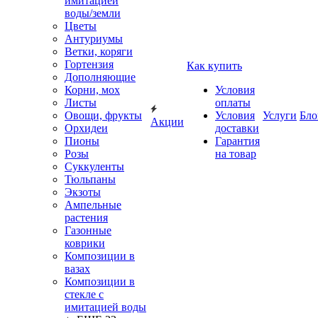
имитацией
воды/земли
Цветы
Антуриумы
Ветки, коряги
Гортензия
Как купить
Дополняющие
Корни, мох
Условия
Листы
оплаты
Овощи, фрукты
Условия
Услуги
Бло
Акции
Орхидеи
доставки
Пионы
Гарантия
Розы
на товар
Суккуленты
Тюльпаны
Экзоты
Ампельные
растения
Газонные
коврики
Композиции в
вазах
Композиции в
стекле с
имитацией воды