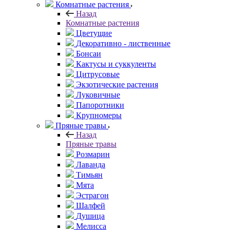
Комнатные растения
Назад
Комнатные растения
Цветущие
Декоративно - лиственные
Бонсаи
Кактусы и суккуленты
Цитрусовые
Экзотические растения
Луковичные
Папоротники
Крупномеры
Пряные травы
Назад
Пряные травы
Розмарин
Лаванда
Тимьян
Мята
Эстрагон
Шалфей
Душица
Мелисса