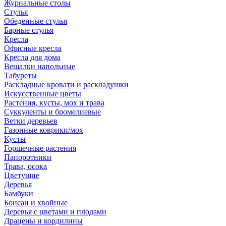
Журнальные столы
Стулья
Обеденные стулья
Барные стулья
Кресла
Офисные кресла
Кресла для дома
Вешалки напольные
Табуреты
Раскладные кровати и раскладушки
Искусственные цветы
Растения, кусты, мох и трава
Суккуленты и бромелиевые
Ветки деревьев
Газонные коврики/мох
Кусты
Горшечные растения
Папоротники
Трава, осока
Цветущие
Деревья
Бамбуки
Бонсаи и хвойные
Деревья с цветами и плодами
Драцены и кордилины