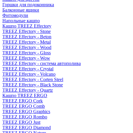
Горшки для подоконника
Балконные ящики
Фитомодули
Напольные кашпо
Кашпо TREEZ Effectory
TREEZ Effectory - Stone
TREEZ Effectory - Beton
TREEZ Effectory - Metal
TREEZ Effectory - Wood
TREEZ Effectory - Gloss
TREEZ Effectory - Wow
TREEZ Effectory - система автополива
TREEZ Effectory - Crystal
TREEZ Effectory - Volcano
TREEZ Effectory - Corten Steel
TREEZ Effectory - Black Stone
TREEZ Effectory - Quartz
Кашпо TREEZ ERGO
TREEZ ERGO Cork
TREEZ ERGO Comb
TREEZ ERGO Graphics
TREEZ ERGO Rombo
TREEZ ERGO Just
TREEZ ERGO Diamond
TREEZ ERGO Nature