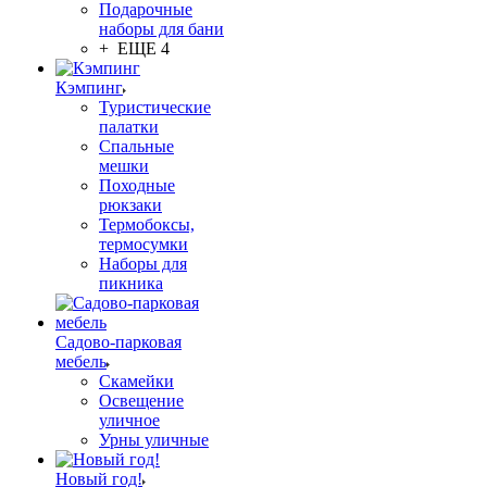
Подарочные
наборы для бани
+ ЕЩЕ 4
Кэмпинг
Туристические
палатки
Спальные
мешки
Походные
рюкзаки
Термобоксы,
термосумки
Наборы для
пикника
Садово-парковая
мебель
Скамейки
Освещение
уличное
Урны уличные
Новый год!