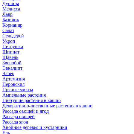
Душица
Мелисса
Лавр
Базилик
Кориандр
Салат
Сельдерей
Укроп
Петрушка
Шпинат
Щавель
Зверобой
Эвкалипт
Чабер
Артемизия
Перовския
Пряные миксы
Ампельные растения
Цветущие растения в кашпо
Декоративно-лиственные растения в кашпо
Рассада овощей и ягод
Рассада овощей
Рассада ягод
Хвойные деревья и кустарники
Ель