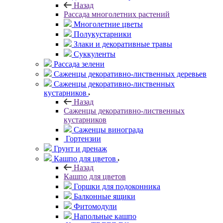
Назад
Рассада многолетних растений
Многолетние цветы
Полукустарники
Злаки и декоративные травы
Суккуленты
Рассада зелени
Саженцы декоративно-лиственных деревьев
Саженцы декоративно-лиственных
кустарников
Назад
Саженцы декоративно-лиственных
кустарников
Саженцы винограда
Гортензии
Грунт и дренаж
Кашпо для цветов
Назад
Кашпо для цветов
Горшки для подоконника
Балконные ящики
Фитомодули
Напольные кашпо