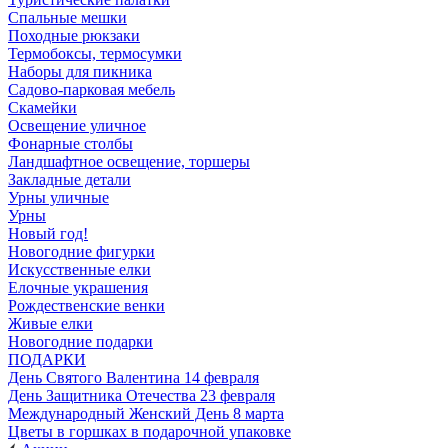
Спальные мешки
Походные рюкзаки
Термобоксы, термосумки
Наборы для пикника
Садово-парковая мебель
Скамейки
Освещение уличное
Фонарные столбы
Ландшафтное освещение, торшеры
Закладные детали
Урны уличные
Урны
Новый год!
Новогодние фигурки
Искусственные елки
Елочные украшения
Рождественские венки
Живые елки
Новогодние подарки
ПОДАРКИ
День Святого Валентина 14 февраля
День Защитника Отечества 23 февраля
Международный Женский День 8 марта
Цветы в горшках в подарочной упаковке