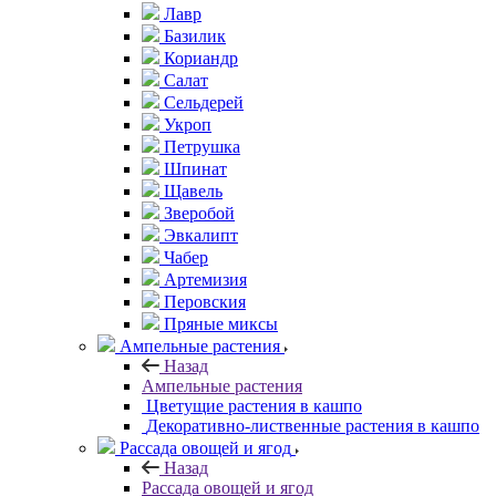
Лавр
Базилик
Кориандр
Салат
Сельдерей
Укроп
Петрушка
Шпинат
Щавель
Зверобой
Эвкалипт
Чабер
Артемизия
Перовския
Пряные миксы
Ампельные растения
Назад
Ампельные растения
Цветущие растения в кашпо
Декоративно-лиственные растения в кашпо
Рассада овощей и ягод
Назад
Рассада овощей и ягод