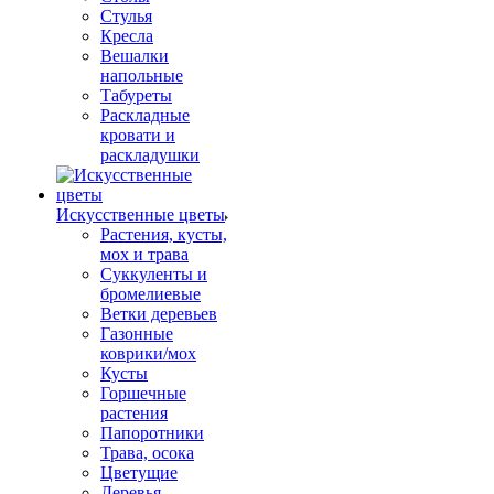
Стулья
Кресла
Вешалки
напольные
Табуреты
Раскладные
кровати и
раскладушки
Искусственные цветы
Растения, кусты,
мох и трава
Суккуленты и
бромелиевые
Ветки деревьев
Газонные
коврики/мох
Кусты
Горшечные
растения
Папоротники
Трава, осока
Цветущие
Деревья