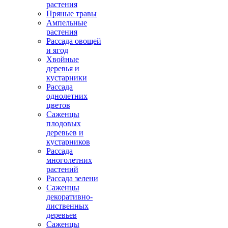
растения
Пряные травы
Ампельные
растения
Рассада овощей
и ягод
Хвойные
деревья и
кустарники
Рассада
однолетних
цветов
Саженцы
плодовых
деревьев и
кустарников
Рассада
многолетних
растений
Рассада зелени
Саженцы
декоративно-
лиственных
деревьев
Саженцы