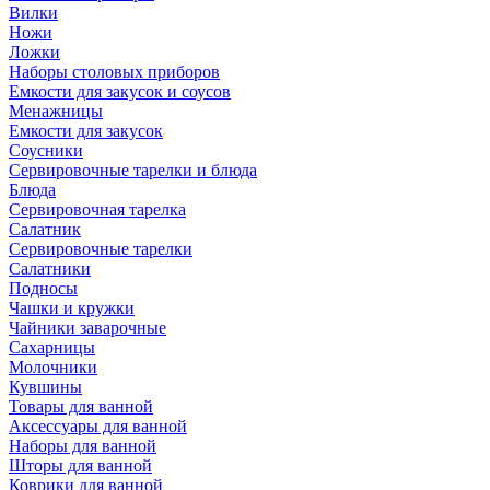
Вилки
Ножи
Ложки
Наборы столовых приборов
Емкости для закусок и соусов
Менажницы
Емкости для закусок
Соусники
Сервировочные тарелки и блюда
Блюда
Сервировочная тарелка
Салатник
Сервировочные тарелки
Салатники
Подносы
Чашки и кружки
Чайники заварочные
Сахарницы
Молочники
Кувшины
Товары для ванной
Аксессуары для ванной
Наборы для ванной
Шторы для ванной
Коврики для ванной