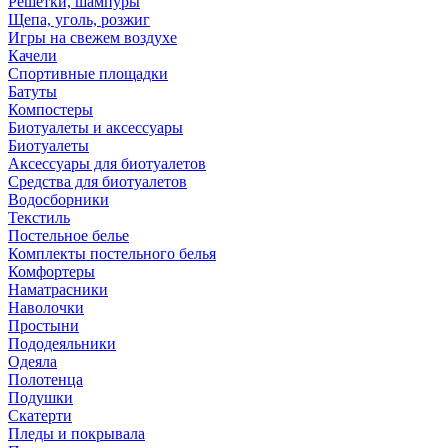
Решетки, шампуры
Щепа, уголь, розжиг
Игры на свежем воздухе
Качели
Спортивные площадки
Батуты
Компостеры
Биотуалеты и аксессуары
Биотуалеты
Аксессуары для биотуалетов
Средства для биотуалетов
Водосборники
Текстиль
Постельное белье
Комплекты постельного белья
Комфортеры
Наматрасники
Наволочки
Простыни
Пододеяльники
Одеяла
Полотенца
Подушки
Скатерти
Пледы и покрывала