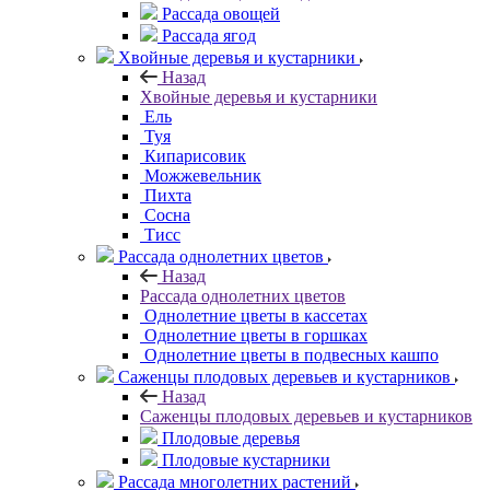
Рассада овощей
Рассада ягод
Хвойные деревья и кустарники
Назад
Хвойные деревья и кустарники
Ель
Туя
Кипарисовик
Можжевельник
Пихта
Сосна
Тисc
Рассада однолетних цветов
Назад
Рассада однолетних цветов
Однолетние цветы в кассетах
Однолетние цветы в горшках
Однолетние цветы в подвесных кашпо
Саженцы плодовых деревьев и кустарников
Назад
Саженцы плодовых деревьев и кустарников
Плодовые деревья
Плодовые кустарники
Рассада многолетних растений