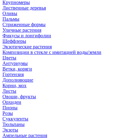
Крупномеры
Лиственные деревья
Оливы
Пальмы
Стриженные формы
Уличные растения
Фикусы и лонгифолии
Шеффлеры
Экзотические растения
Композиции в стекле с имитацией воды/земли
Цветы
Антуриумы
Ветки, коряги
Гортензия
Дополняющие
Корни, мох
Листы
Овощи, фрукты
Орхидеи
Пионы
Розы
Суккуленты
Тюльпаны
Экзоты
Ампельные растения