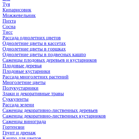
Туя
Кипарисовик
Можжевельник
Пихта
Сосна
Тисc
Рассада однолетних цветов
Однолетние цветы в кассетах
Однолетние цветы в горшках
Однолетние цветы в подвесных кашпо
Саженцы плодовых деревьев и кустарников
Плодовые деревья
Плодовые кустарники
Рассада многолетних растений
Многолетние цветы
Полукустарники
Злаки и декоративные травы
Суккуленты
Рассада зелени
Саженцы декоративно-лиственных деревьев
Саженцы декоративно-лиственных кустарников
Саженцы винограда
Гортензии
Грунт и дренаж
Кашпо для цветов