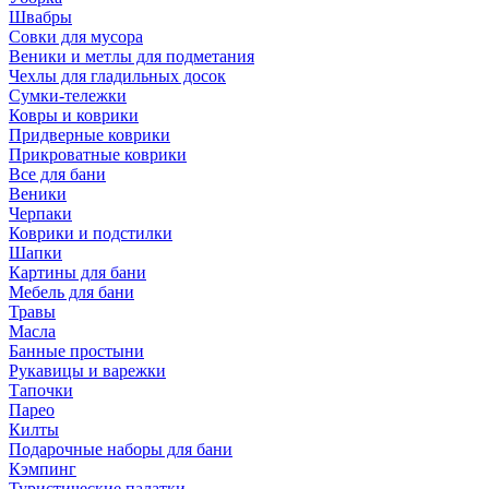
Швабры
Совки для мусора
Веники и метлы для подметания
Чехлы для гладильных досок
Сумки-тележки
Ковры и коврики
Придверные коврики
Прикроватные коврики
Все для бани
Веники
Черпаки
Коврики и подстилки
Шапки
Картины для бани
Мебель для бани
Травы
Масла
Банные простыни
Рукавицы и варежки
Тапочки
Парео
Килты
Подарочные наборы для бани
Кэмпинг
Туристические палатки