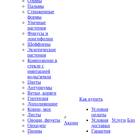
Оливы
Пальмы
Стриженные
формы
Уличные
растения
Фикусы и
лонгифолии
Шеффлеры
Экзотические
растения
Композиции в
стекле с
имитацией
воды/земли
Цветы
Антуриумы
Ветки, коряги
Гортензия
Как купить
Дополняющие
Корни, мох
Условия
Листы
оплаты
Овощи, фрукты
Условия
Услуги
Бло
Акции
Орхидеи
доставки
Пионы
Гарантия