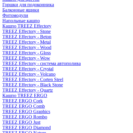
Горшки для подоконника
Балконные ящики
Фитомодули
Напольные кашпо
Кашпо TREEZ Effectory
TREEZ Effectory - Stone
TREEZ Effectory - Beton
TREEZ Effectory - Metal
TREEZ Effectory - Wood
TREEZ Effectory - Gloss
TREEZ Effectory - Wow
TREEZ Effectory - система автополива
TREEZ Effectory - Crystal
TREEZ Effectory - Volcano
TREEZ Effectory - Corten Steel
TREEZ Effectory - Black Stone
TREEZ Effectory - Quartz
Кашпо TREEZ ERGO
TREEZ ERGO Cork
TREEZ ERGO Comb
TREEZ ERGO Graphics
TREEZ ERGO Rombo
TREEZ ERGO Just
TREEZ ERGO Diamond
TREEZ ERGO Nature