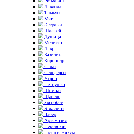
Розмарин
Лаванда
Тимьян
Мята
Эстрагон
Шалфей
Душица
Мелисса
Лавр
Базилик
Кориандр
Салат
Сельдерей
Укроп
Петрушка
Шпинат
Щавель
Зверобой
Эвкалипт
Чабер
Артемизия
Перовския
Пряные миксы