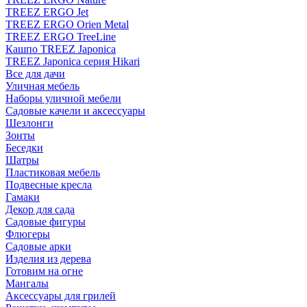
TREEZ ERGO Jet
TREEZ ERGO Orien Metal
TREEZ ERGO TreeLine
Кашпо TREEZ Japonica
TREEZ Japonica серия Hikari
Все для дачи
Уличная мебель
Наборы уличной мебели
Садовые качели и аксессуары
Шезлонги
Зонты
Беседки
Шатры
Пластиковая мебель
Подвесные кресла
Гамаки
Декор для сада
Садовые фигуры
Флюгеры
Садовые арки
Изделия из дерева
Готовим на огне
Мангалы
Аксессуары для грилей