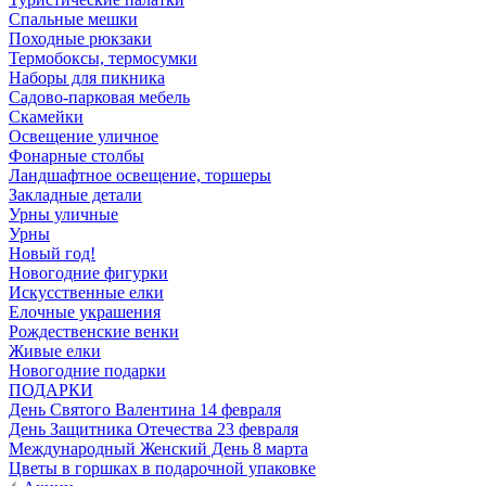
Спальные мешки
Походные рюкзаки
Термобоксы, термосумки
Наборы для пикника
Садово-парковая мебель
Скамейки
Освещение уличное
Фонарные столбы
Ландшафтное освещение, торшеры
Закладные детали
Урны уличные
Урны
Новый год!
Новогодние фигурки
Искусственные елки
Елочные украшения
Рождественские венки
Живые елки
Новогодние подарки
ПОДАРКИ
День Святого Валентина 14 февраля
День Защитника Отечества 23 февраля
Международный Женский День 8 марта
Цветы в горшках в подарочной упаковке