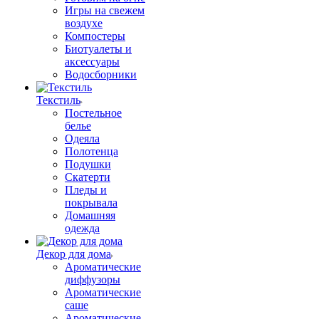
Игры на свежем
воздухе
Компостеры
Биотуалеты и
аксессуары
Водосборники
Текстиль
Постельное
белье
Одеяла
Полотенца
Подушки
Скатерти
Пледы и
покрывала
Домашняя
одежда
Декор для дома
Ароматические
диффузоры
Ароматические
саше
Ароматические