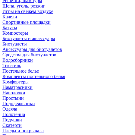
Решетки, шампуры
Щепа, уголь, розжиг
Игры на свежем воздухе
Качели
Спортивные площадки
Батуты
Компостеры
Биотуалеты и аксессуары
Биотуалеты
Аксессуары для биотуалетов
Средства для биотуалетов
Водосборники
Текстиль
Постельное белье
Комплекты постельного белья
Комфортеры
Наматрасники
Наволочки
Простыни
Пододеяльники
Одеяла
Полотенца
Подушки
Скатерти
Пледы и покрывала