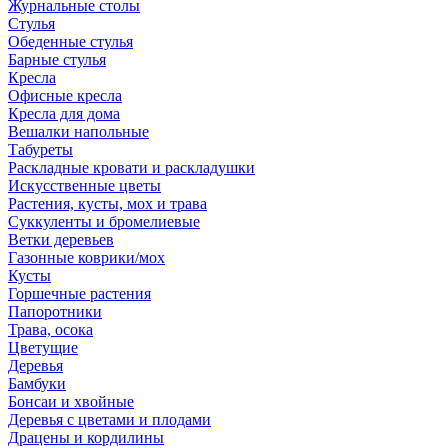
Журнальные столы
Стулья
Обеденные стулья
Барные стулья
Кресла
Офисные кресла
Кресла для дома
Вешалки напольные
Табуреты
Раскладные кровати и раскладушки
Искусственные цветы
Растения, кусты, мох и трава
Суккуленты и бромелиевые
Ветки деревьев
Газонные коврики/мох
Кусты
Горшечные растения
Папоротники
Трава, осока
Цветущие
Деревья
Бамбуки
Бонсаи и хвойные
Деревья с цветами и плодами
Драцены и кордилины