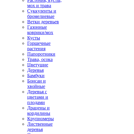
Растения, кусты,
мох и трава
Суккуленты и
бромелиевые
Ветки деревьев
Газонные
коврики/мох
Кусты
Горшечные
растения
Папоротники
Трава, осока
Цветущие
Деревья
Бамбуки
Бонсаи и
хвойные
Деревья с
цветами и
плодами
Драцены и
кордилины
Крупномеры
Лиственные
деревья