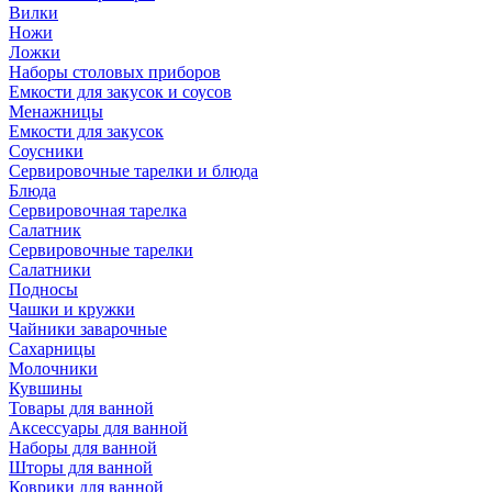
Вилки
Ножи
Ложки
Наборы столовых приборов
Емкости для закусок и соусов
Менажницы
Емкости для закусок
Соусники
Сервировочные тарелки и блюда
Блюда
Сервировочная тарелка
Салатник
Сервировочные тарелки
Салатники
Подносы
Чашки и кружки
Чайники заварочные
Сахарницы
Молочники
Кувшины
Товары для ванной
Аксессуары для ванной
Наборы для ванной
Шторы для ванной
Коврики для ванной