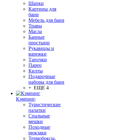
Шапки
Картины для
бани
Мебель для бани
Травы
Масла
Банные
простыни
Рукавицы и
варежки
Тапочки
Парео
Килты
Подарочные
наборы для бани
+ ЕЩЕ 4
Кэмпинг
Туристические
палатки
Спальные
мешки
Походные
рюкзаки
Термобоксы,