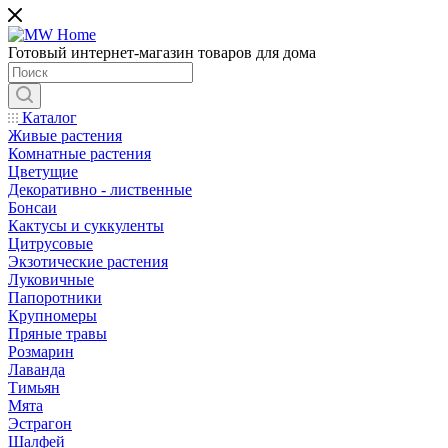
Готовый интернет-магазин товаров для дома
Каталог
Живые растения
Комнатные растения
Цветущие
Декоративно - лиственные
Бонсаи
Кактусы и суккуленты
Цитрусовые
Экзотические растения
Луковичные
Папоротники
Крупномеры
Пряные травы
Розмарин
Лаванда
Тимьян
Мята
Эстрагон
Шалфей