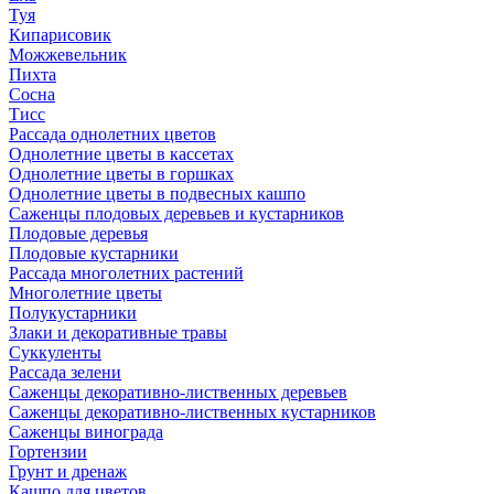
Туя
Кипарисовик
Можжевельник
Пихта
Сосна
Тисc
Рассада однолетних цветов
Однолетние цветы в кассетах
Однолетние цветы в горшках
Однолетние цветы в подвесных кашпо
Саженцы плодовых деревьев и кустарников
Плодовые деревья
Плодовые кустарники
Рассада многолетних растений
Многолетние цветы
Полукустарники
Злаки и декоративные травы
Суккуленты
Рассада зелени
Саженцы декоративно-лиственных деревьев
Саженцы декоративно-лиственных кустарников
Саженцы винограда
Гортензии
Грунт и дренаж
Кашпо для цветов