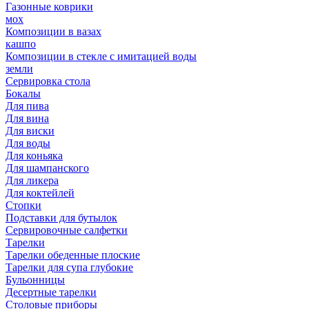
Газонные коврики
мох
Композиции в вазах
кашпо
Композиции в стекле с имитацией воды
земли
Сервировка стола
Бокалы
Для пива
Для вина
Для виски
Для воды
Для коньяка
Для шампанского
Для ликера
Для коктейлей
Стопки
Подставки для бутылок
Сервировочные салфетки
Тарелки
Тарелки обеденные плоские
Тарелки для супа глубокие
Бульонницы
Десертные тарелки
Столовые приборы