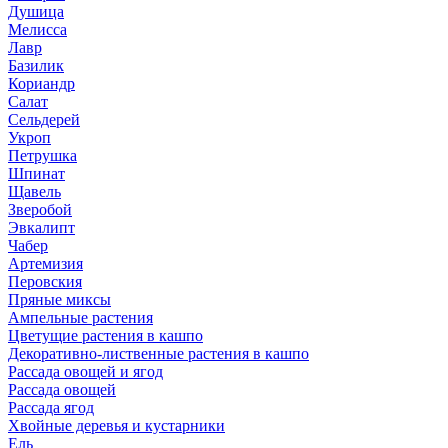
Душица
Мелисса
Лавр
Базилик
Кориандр
Салат
Сельдерей
Укроп
Петрушка
Шпинат
Щавель
Зверобой
Эвкалипт
Чабер
Артемизия
Перовския
Пряные миксы
Ампельные растения
Цветущие растения в кашпо
Декоративно-лиственные растения в кашпо
Рассада овощей и ягод
Рассада овощей
Рассада ягод
Хвойные деревья и кустарники
Ель