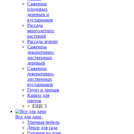
Саженцы
плодовых
деревьев и
кустарников
Рассада
многолетних
растений
Рассада зелени
Саженцы
декоративно-
лиственных
деревьев
Саженцы
декоративно-
лиственных
кустарников
Грунт и дренаж
Кашпо для
цветов
+ ЕЩЕ 3
Все для дачи
Уличная мебель
Декор для сада
Готовим на огне