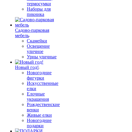
термосумки
Наборы для
пикника
Садово-парковая
мебель
Скамейки
Освещение
уличное
Урны уличные
Новый год!
Новогодние
фигурки
Искусственные
елки
Елочные
украшения
Рождественские
венки
Живые елки
Новогодние
подарки