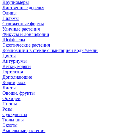
Крупномеры
Лиственные деревья
Оливы
Пальмы
Стриженные формы
Уличные растения
Фикусы и лонгифолии
Шеффлеры
Экзотические растения
Композиции в стекле с имитацией воды/земли
Цветы
Антуриумы
Ветки, коряги
Гортензия
Дополняющие
Корни, мох
Листы
Овощи, фрукты
Орхидеи
Пионы
Розы
Суккуленты
Тюльпаны
Экзоты
Ампельные растения