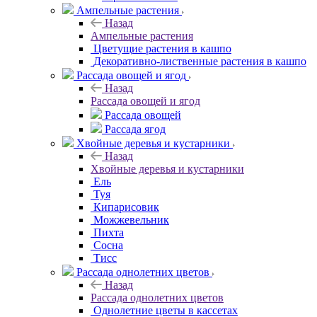
Ампельные растения
Назад
Ампельные растения
Цветущие растения в кашпо
Декоративно-лиственные растения в кашпо
Рассада овощей и ягод
Назад
Рассада овощей и ягод
Рассада овощей
Рассада ягод
Хвойные деревья и кустарники
Назад
Хвойные деревья и кустарники
Ель
Туя
Кипарисовик
Можжевельник
Пихта
Сосна
Тисc
Рассада однолетних цветов
Назад
Рассада однолетних цветов
Однолетние цветы в кассетах