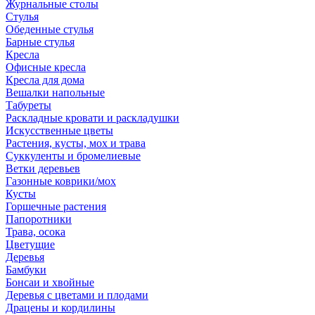
Журнальные столы
Стулья
Обеденные стулья
Барные стулья
Кресла
Офисные кресла
Кресла для дома
Вешалки напольные
Табуреты
Раскладные кровати и раскладушки
Искусственные цветы
Растения, кусты, мох и трава
Суккуленты и бромелиевые
Ветки деревьев
Газонные коврики/мох
Кусты
Горшечные растения
Папоротники
Трава, осока
Цветущие
Деревья
Бамбуки
Бонсаи и хвойные
Деревья с цветами и плодами
Драцены и кордилины