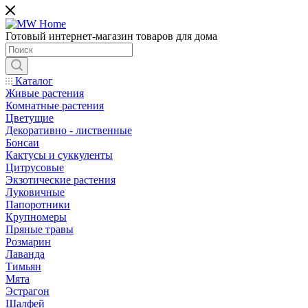
Готовый интернет-магазин товаров для дома
Каталог
Живые растения
Комнатные растения
Цветущие
Декоративно - лиственные
Бонсаи
Кактусы и суккуленты
Цитрусовые
Экзотические растения
Луковичные
Папоротники
Крупномеры
Пряные травы
Розмарин
Лаванда
Тимьян
Мята
Эстрагон
Шалфей