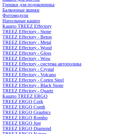
Горшки для подоконника
Балконные ящики
Фитомодули
Напольные кашпо
Кашпо TREEZ Effectory
TREEZ Effectory - Stone
TREEZ Effectory - Beton
TREEZ Effectory - Metal
TREEZ Effectory - Wood
TREEZ Effectory - Gloss
TREEZ Effectory - Wow
TREEZ Effectory - система автополива
TREEZ Effectory - Crystal
TREEZ Effectory - Volcano
TREEZ Effectory - Corten Steel
TREEZ Effectory - Black Stone
TREEZ Effectory - Quartz
Кашпо TREEZ ERGO
TREEZ ERGO Cork
TREEZ ERGO Comb
TREEZ ERGO Graphics
TREEZ ERGO Rombo
TREEZ ERGO Just
TREEZ ERGO Diamond
TREEZ ERGO Nature