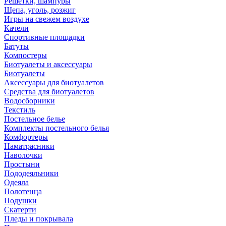
Решетки, шампуры
Щепа, уголь, розжиг
Игры на свежем воздухе
Качели
Спортивные площадки
Батуты
Компостеры
Биотуалеты и аксессуары
Биотуалеты
Аксессуары для биотуалетов
Средства для биотуалетов
Водосборники
Текстиль
Постельное белье
Комплекты постельного белья
Комфортеры
Наматрасники
Наволочки
Простыни
Пододеяльники
Одеяла
Полотенца
Подушки
Скатерти
Пледы и покрывала