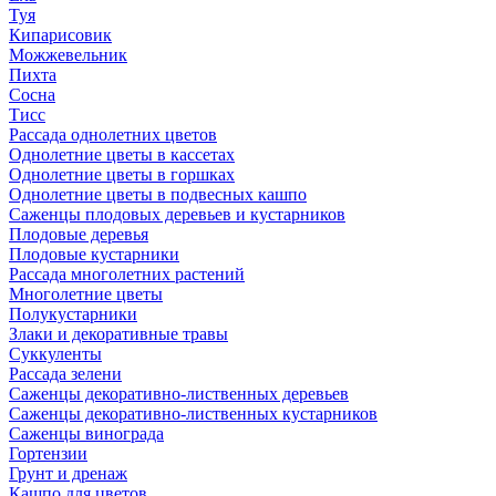
Туя
Кипарисовик
Можжевельник
Пихта
Сосна
Тисc
Рассада однолетних цветов
Однолетние цветы в кассетах
Однолетние цветы в горшках
Однолетние цветы в подвесных кашпо
Саженцы плодовых деревьев и кустарников
Плодовые деревья
Плодовые кустарники
Рассада многолетних растений
Многолетние цветы
Полукустарники
Злаки и декоративные травы
Суккуленты
Рассада зелени
Саженцы декоративно-лиственных деревьев
Саженцы декоративно-лиственных кустарников
Саженцы винограда
Гортензии
Грунт и дренаж
Кашпо для цветов