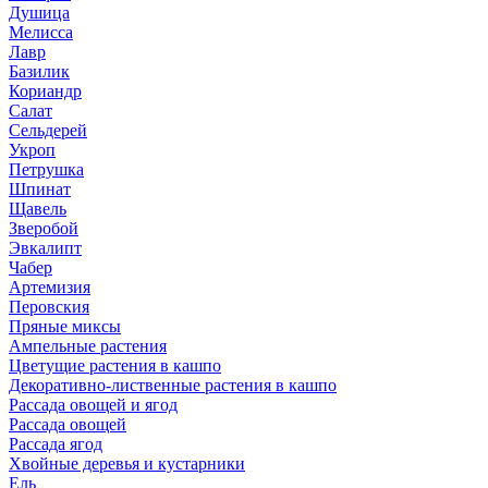
Душица
Мелисса
Лавр
Базилик
Кориандр
Салат
Сельдерей
Укроп
Петрушка
Шпинат
Щавель
Зверобой
Эвкалипт
Чабер
Артемизия
Перовския
Пряные миксы
Ампельные растения
Цветущие растения в кашпо
Декоративно-лиственные растения в кашпо
Рассада овощей и ягод
Рассада овощей
Рассада ягод
Хвойные деревья и кустарники
Ель