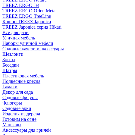
TREEZ ERGO Jet
TREEZ ERGO Orien Metal
TREEZ ERGO TreeLine
Кашпо TREEZ Japonica
TREEZ Japonica серия Hikari
Все для дачи
Уличная мебель
Наборы уличной мебели
Садовые качели и аксессуары
Шезлонги
Зонты
Беседки
Шатры
Пластиковая мебель
Подвесные кресла
Гамаки
Декор для сада
Садовые фигуры
Флюгеры
Садовые арки
Изделия из дерева
Готовим на огне
Мангалы
Аксессуары для грилей