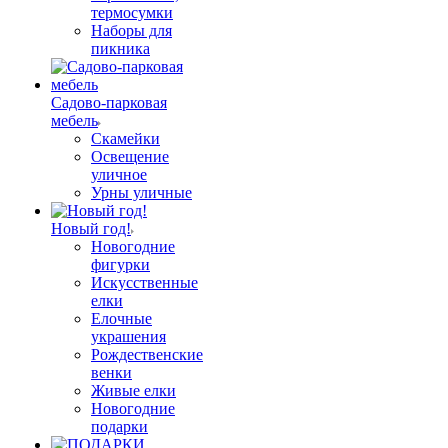
термосумки
Наборы для
пикника
Садово-парковая
мебель
Скамейки
Освещение
уличное
Урны уличные
Новый год!
Новогодние
фигурки
Искусственные
елки
Елочные
украшения
Рождественские
венки
Живые елки
Новогодние
подарки