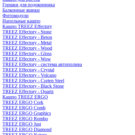
Горшки для подоконника
Балконные ящики
Фитомодули
Напольные кашпо
Кашпо TREEZ Effectory
TREEZ Effectory - Stone
TREEZ Effectory - Beton
TREEZ Effectory - Metal
TREEZ Effectory - Wood
TREEZ Effectory - Gloss
TREEZ Effectory - Wow
TREEZ Effectory - система автополива
TREEZ Effectory - Crystal
TREEZ Effectory - Volcano
TREEZ Effectory - Corten Steel
TREEZ Effectory - Black Stone
TREEZ Effectory - Quartz
Кашпо TREEZ ERGO
TREEZ ERGO Cork
TREEZ ERGO Comb
TREEZ ERGO Graphics
TREEZ ERGO Rombo
TREEZ ERGO Just
TREEZ ERGO Diamond
TREEZ ERGO Nature