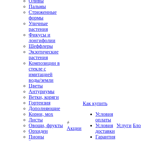
Оливы
Пальмы
Стриженные
формы
Уличные
растения
Фикусы и
лонгифолии
Шеффлеры
Экзотические
растения
Композиции в
стекле с
имитацией
воды/земли
Цветы
Антуриумы
Ветки, коряги
Гортензия
Как купить
Дополняющие
Корни, мох
Условия
Листы
оплаты
Овощи, фрукты
Условия
Услуги
Бло
Акции
Орхидеи
доставки
Пионы
Гарантия