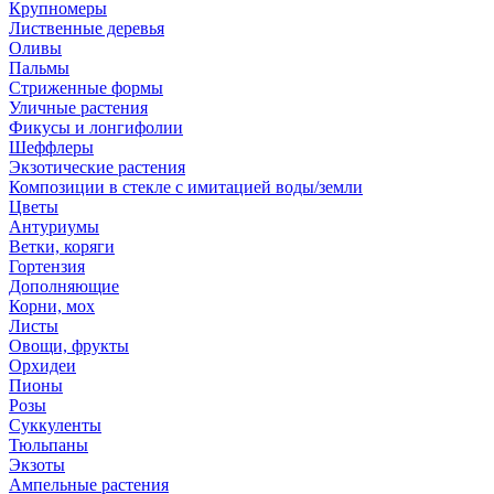
Крупномеры
Лиственные деревья
Оливы
Пальмы
Стриженные формы
Уличные растения
Фикусы и лонгифолии
Шеффлеры
Экзотические растения
Композиции в стекле с имитацией воды/земли
Цветы
Антуриумы
Ветки, коряги
Гортензия
Дополняющие
Корни, мох
Листы
Овощи, фрукты
Орхидеи
Пионы
Розы
Суккуленты
Тюльпаны
Экзоты
Ампельные растения