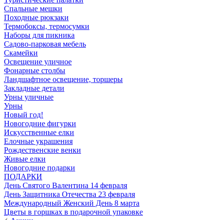
Спальные мешки
Походные рюкзаки
Термобоксы, термосумки
Наборы для пикника
Садово-парковая мебель
Скамейки
Освещение уличное
Фонарные столбы
Ландшафтное освещение, торшеры
Закладные детали
Урны уличные
Урны
Новый год!
Новогодние фигурки
Искусственные елки
Елочные украшения
Рождественские венки
Живые елки
Новогодние подарки
ПОДАРКИ
День Святого Валентина 14 февраля
День Защитника Отечества 23 февраля
Международный Женский День 8 марта
Цветы в горшках в подарочной упаковке