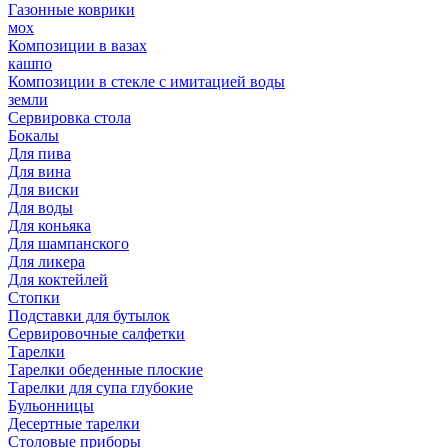
Газонные коврики
мох
Композиции в вазах
кашпо
Композиции в стекле с имитацией воды
земли
Сервировка стола
Бокалы
Для пива
Для вина
Для виски
Для воды
Для коньяка
Для шампанского
Для ликера
Для коктейлей
Стопки
Подставки для бутылок
Сервировочные салфетки
Тарелки
Тарелки обеденные плоские
Тарелки для супа глубокие
Бульонницы
Десертные тарелки
Столовые приборы