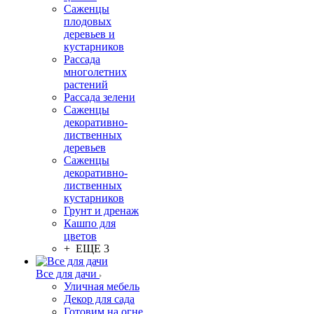
Саженцы
плодовых
деревьев и
кустарников
Рассада
многолетних
растений
Рассада зелени
Саженцы
декоративно-
лиственных
деревьев
Саженцы
декоративно-
лиственных
кустарников
Грунт и дренаж
Кашпо для
цветов
+ ЕЩЕ 3
Все для дачи
Уличная мебель
Декор для сада
Готовим на огне