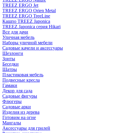
TREEZ ERGO Jet
TREEZ ERGO Orien Metal
TREEZ ERGO TreeLine
Кашпо TREEZ Japonica
TREEZ Japonica серия Hikari
Все для дачи
Уличная мебель
Наборы уличной мебели
Садовые качели и аксессуары
Шезлонги
Зонты
Беседки
Шатры
Пластиковая мебель
Подвесные кресла
Гамаки
Декор для сада
Садовые фигуры
Флюгеры
Садовые арки
Изделия из дерева
Готовим на огне
Мангалы
Аксессуары для грилей