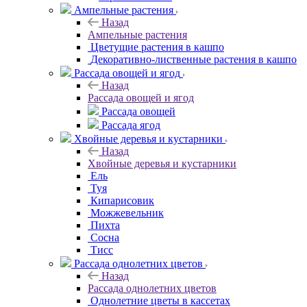
Ампельные растения
Назад
Ампельные растения
Цветущие растения в кашпо
Декоративно-лиственные растения в кашпо
Рассада овощей и ягод
Назад
Рассада овощей и ягод
Рассада овощей
Рассада ягод
Хвойные деревья и кустарники
Назад
Хвойные деревья и кустарники
Ель
Туя
Кипарисовик
Можжевельник
Пихта
Сосна
Тисc
Рассада однолетних цветов
Назад
Рассада однолетних цветов
Однолетние цветы в кассетах