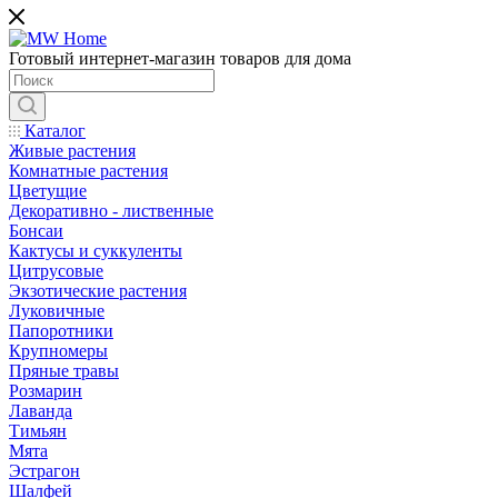
Готовый интернет-магазин товаров для дома
Каталог
Живые растения
Комнатные растения
Цветущие
Декоративно - лиственные
Бонсаи
Кактусы и суккуленты
Цитрусовые
Экзотические растения
Луковичные
Папоротники
Крупномеры
Пряные травы
Розмарин
Лаванда
Тимьян
Мята
Эстрагон
Шалфей