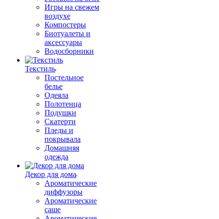
Игры на свежем
воздухе
Компостеры
Биотуалеты и
аксессуары
Водосборники
Текстиль
Постельное
белье
Одеяла
Полотенца
Подушки
Скатерти
Пледы и
покрывала
Домашняя
одежда
Декор для дома
Ароматические
диффузоры
Ароматические
саше
Ароматические