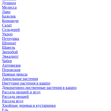
Душица
Мелисса
Лавр
Базилик
Кориандр
Салат
Сельдерей
Укроп
Петрушка
Шпинат
Щавель
Зверобой
Эвкалипт
Чабер
Артемизия
Перовския
Пряные миксы
Ампельные растения
Цветущие растения в кашпо
Декоративно-лиственные растения в кашпо
Рассада овощей и ягод
Рассада овощей
Рассада ягод
Хвойные деревья и кустарники
Ель