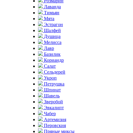
Розмарин
Лаванда
Тимьян
Мята
Эстрагон
Шалфей
Душица
Мелисса
Лавр
Базилик
Кориандр
Салат
Сельдерей
Укроп
Петрушка
Шпинат
Щавель
Зверобой
Эвкалипт
Чабер
Артемизия
Перовския
Пряные миксы