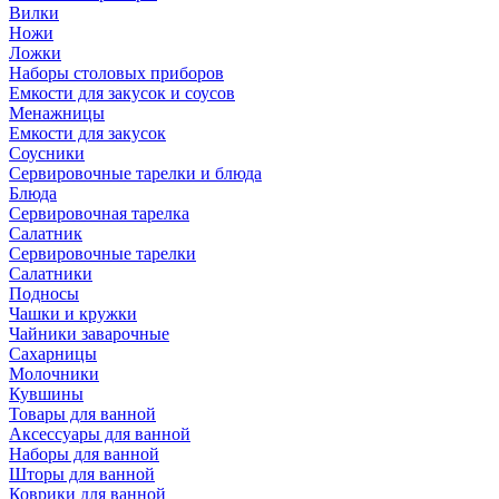
Вилки
Ножи
Ложки
Наборы столовых приборов
Емкости для закусок и соусов
Менажницы
Емкости для закусок
Соусники
Сервировочные тарелки и блюда
Блюда
Сервировочная тарелка
Салатник
Сервировочные тарелки
Салатники
Подносы
Чашки и кружки
Чайники заварочные
Сахарницы
Молочники
Кувшины
Товары для ванной
Аксессуары для ванной
Наборы для ванной
Шторы для ванной
Коврики для ванной