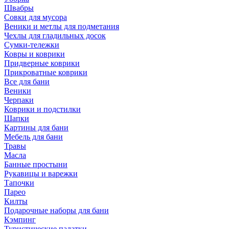
Швабры
Совки для мусора
Веники и метлы для подметания
Чехлы для гладильных досок
Сумки-тележки
Ковры и коврики
Придверные коврики
Прикроватные коврики
Все для бани
Веники
Черпаки
Коврики и подстилки
Шапки
Картины для бани
Мебель для бани
Травы
Масла
Банные простыни
Рукавицы и варежки
Тапочки
Парео
Килты
Подарочные наборы для бани
Кэмпинг
Туристические палатки