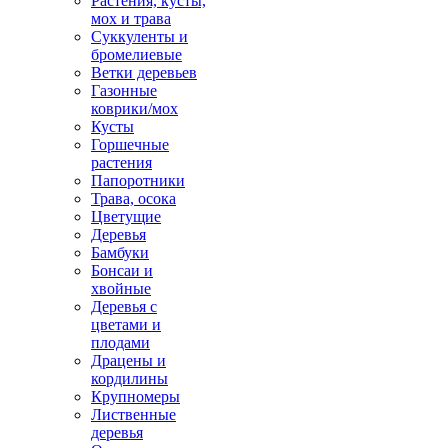
Растения, кусты,
мох и трава
Суккуленты и
бромелиевые
Ветки деревьев
Газонные
коврики/мох
Кусты
Горшечные
растения
Папоротники
Трава, осока
Цветущие
Деревья
Бамбуки
Бонсаи и
хвойные
Деревья с
цветами и
плодами
Драцены и
кордилины
Крупномеры
Лиственные
деревья