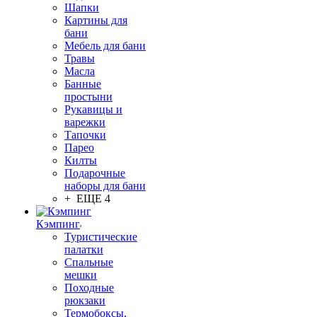
Шапки
Картины для
бани
Мебель для бани
Травы
Масла
Банные
простыни
Рукавицы и
варежки
Тапочки
Парео
Килты
Подарочные
наборы для бани
+ ЕЩЕ 4
Кэмпинг
Туристические
палатки
Спальные
мешки
Походные
рюкзаки
Термобоксы,