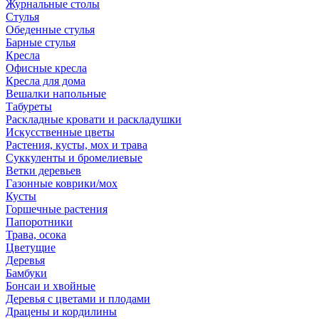
Журнальные столы
Стулья
Обеденные стулья
Барные стулья
Кресла
Офисные кресла
Кресла для дома
Вешалки напольные
Табуреты
Раскладные кровати и раскладушки
Искусственные цветы
Растения, кусты, мох и трава
Суккуленты и бромелиевые
Ветки деревьев
Газонные коврики/мох
Кусты
Горшечные растения
Папоротники
Трава, осока
Цветущие
Деревья
Бамбуки
Бонсаи и хвойные
Деревья с цветами и плодами
Драцены и кордилины