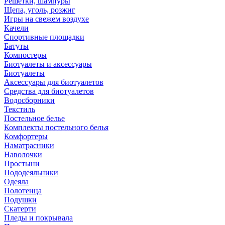
Решетки, шампуры
Щепа, уголь, розжиг
Игры на свежем воздухе
Качели
Спортивные площадки
Батуты
Компостеры
Биотуалеты и аксессуары
Биотуалеты
Аксессуары для биотуалетов
Средства для биотуалетов
Водосборники
Текстиль
Постельное белье
Комплекты постельного белья
Комфортеры
Наматрасники
Наволочки
Простыни
Пододеяльники
Одеяла
Полотенца
Подушки
Скатерти
Пледы и покрывала