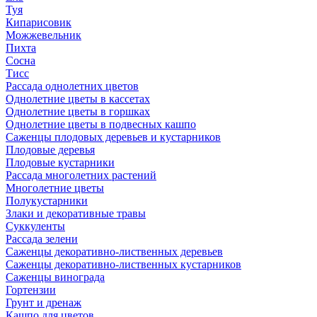
Туя
Кипарисовик
Можжевельник
Пихта
Сосна
Тисc
Рассада однолетних цветов
Однолетние цветы в кассетах
Однолетние цветы в горшках
Однолетние цветы в подвесных кашпо
Саженцы плодовых деревьев и кустарников
Плодовые деревья
Плодовые кустарники
Рассада многолетних растений
Многолетние цветы
Полукустарники
Злаки и декоративные травы
Суккуленты
Рассада зелени
Саженцы декоративно-лиственных деревьев
Саженцы декоративно-лиственных кустарников
Саженцы винограда
Гортензии
Грунт и дренаж
Кашпо для цветов