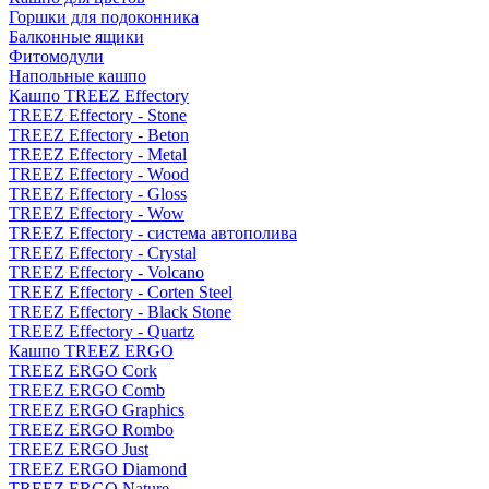
Горшки для подоконника
Балконные ящики
Фитомодули
Напольные кашпо
Кашпо TREEZ Effectory
TREEZ Effectory - Stone
TREEZ Effectory - Beton
TREEZ Effectory - Metal
TREEZ Effectory - Wood
TREEZ Effectory - Gloss
TREEZ Effectory - Wow
TREEZ Effectory - система автополива
TREEZ Effectory - Crystal
TREEZ Effectory - Volcano
TREEZ Effectory - Corten Steel
TREEZ Effectory - Black Stone
TREEZ Effectory - Quartz
Кашпо TREEZ ERGO
TREEZ ERGO Cork
TREEZ ERGO Comb
TREEZ ERGO Graphics
TREEZ ERGO Rombo
TREEZ ERGO Just
TREEZ ERGO Diamond
TREEZ ERGO Nature