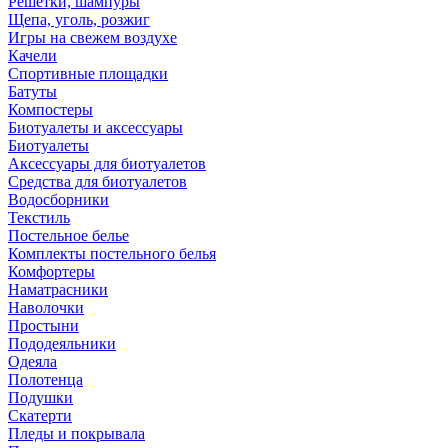
Решетки, шампуры
Щепа, уголь, розжиг
Игры на свежем воздухе
Качели
Спортивные площадки
Батуты
Компостеры
Биотуалеты и аксессуары
Биотуалеты
Аксессуары для биотуалетов
Средства для биотуалетов
Водосборники
Текстиль
Постельное белье
Комплекты постельного белья
Комфортеры
Наматрасники
Наволочки
Простыни
Пододеяльники
Одеяла
Полотенца
Подушки
Скатерти
Пледы и покрывала