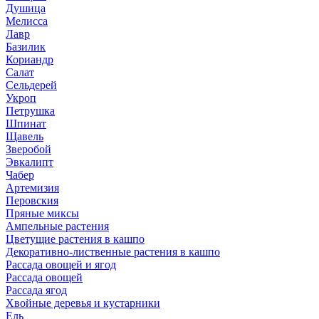
Душица
Мелисса
Лавр
Базилик
Кориандр
Салат
Сельдерей
Укроп
Петрушка
Шпинат
Щавель
Зверобой
Эвкалипт
Чабер
Артемизия
Перовския
Пряные миксы
Ампельные растения
Цветущие растения в кашпо
Декоративно-лиственные растения в кашпо
Рассада овощей и ягод
Рассада овощей
Рассада ягод
Хвойные деревья и кустарники
Ель