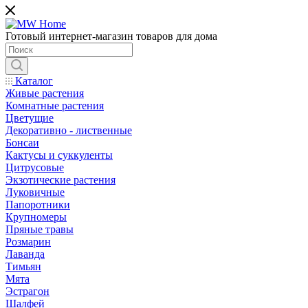
Готовый интернет-магазин товаров для дома
Каталог
Живые растения
Комнатные растения
Цветущие
Декоративно - лиственные
Бонсаи
Кактусы и суккуленты
Цитрусовые
Экзотические растения
Луковичные
Папоротники
Крупномеры
Пряные травы
Розмарин
Лаванда
Тимьян
Мята
Эстрагон
Шалфей