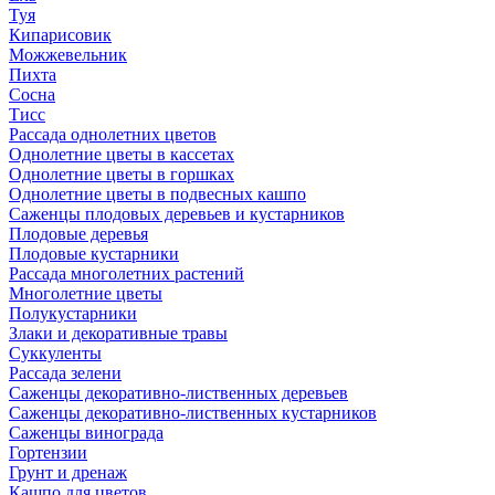
Туя
Кипарисовик
Можжевельник
Пихта
Сосна
Тисc
Рассада однолетних цветов
Однолетние цветы в кассетах
Однолетние цветы в горшках
Однолетние цветы в подвесных кашпо
Саженцы плодовых деревьев и кустарников
Плодовые деревья
Плодовые кустарники
Рассада многолетних растений
Многолетние цветы
Полукустарники
Злаки и декоративные травы
Суккуленты
Рассада зелени
Саженцы декоративно-лиственных деревьев
Саженцы декоративно-лиственных кустарников
Саженцы винограда
Гортензии
Грунт и дренаж
Кашпо для цветов