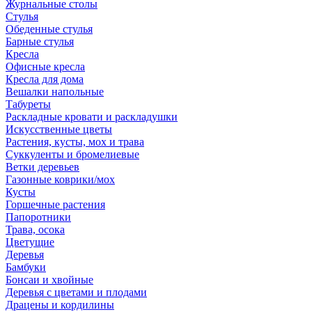
Журнальные столы
Стулья
Обеденные стулья
Барные стулья
Кресла
Офисные кресла
Кресла для дома
Вешалки напольные
Табуреты
Раскладные кровати и раскладушки
Искусственные цветы
Растения, кусты, мох и трава
Суккуленты и бромелиевые
Ветки деревьев
Газонные коврики/мох
Кусты
Горшечные растения
Папоротники
Трава, осока
Цветущие
Деревья
Бамбуки
Бонсаи и хвойные
Деревья с цветами и плодами
Драцены и кордилины