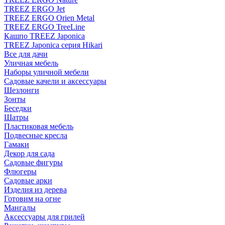
TREEZ ERGO Jet
TREEZ ERGO Orien Metal
TREEZ ERGO TreeLine
Кашпо TREEZ Japonica
TREEZ Japonica серия Hikari
Все для дачи
Уличная мебель
Наборы уличной мебели
Садовые качели и аксессуары
Шезлонги
Зонты
Беседки
Шатры
Пластиковая мебель
Подвесные кресла
Гамаки
Декор для сада
Садовые фигуры
Флюгеры
Садовые арки
Изделия из дерева
Готовим на огне
Мангалы
Аксессуары для грилей