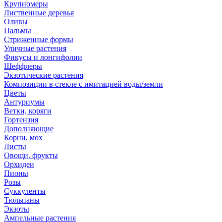
Крупномеры
Лиственные деревья
Оливы
Пальмы
Стриженные формы
Уличные растения
Фикусы и лонгифолии
Шеффлеры
Экзотические растения
Композиции в стекле с имитацией воды/земли
Цветы
Антуриумы
Ветки, коряги
Гортензия
Дополняющие
Корни, мох
Листы
Овощи, фрукты
Орхидеи
Пионы
Розы
Суккуленты
Тюльпаны
Экзоты
Ампельные растения