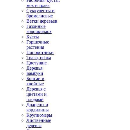
Растения, кусты,
мох и трава
Суккуленты и
бромелиевые
Ветки деревьев
Газонные
коврики/мох
Кусты
Горшечные
растения
Папоротники
Трава, осока
Цветущие
Деревья
Бамбуки
Бонсаи и
хвойные
Деревья с
цветами и
плодами
Драцены и
кордилины
Крупномеры
Лиственные
деревья