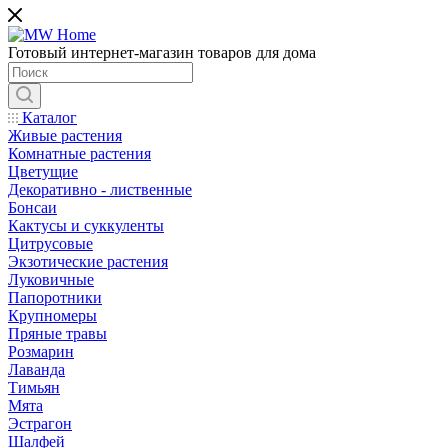
Готовый интернет-магазин товаров для дома
Каталог
Живые растения
Комнатные растения
Цветущие
Декоративно - лиственные
Бонсаи
Кактусы и суккуленты
Цитрусовые
Экзотические растения
Луковичные
Папоротники
Крупномеры
Пряные травы
Розмарин
Лаванда
Тимьян
Мята
Эстрагон
Шалфей