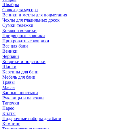
Швабры
Совки для мусора
Веники и метлы для подметания
Чехлы для гладильных досок
Сумки-тележки
Ковры и коврики
Придверные коврики
Прикроватные коврики
Все для бани
Веники
Черпаки
Коврики и подстилки
Шапки
Картины для бани
Мебель для бани
Травы
Масла
Банные простыни
Рукавицы и варежки
Тапочки
Парео
Килты
Подарочные наборы для бани
Кэмпинг
Туристические палатки