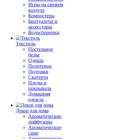
Игры на свежем
воздухе
Компостеры
Биотуалеты и
аксессуары
Водосборники
Текстиль
Постельное
белье
Одеяла
Полотенца
Подушки
Скатерти
Пледы и
покрывала
Домашняя
одежда
Декор для дома
Ароматические
диффузоры
Ароматические
саше
Ароматические