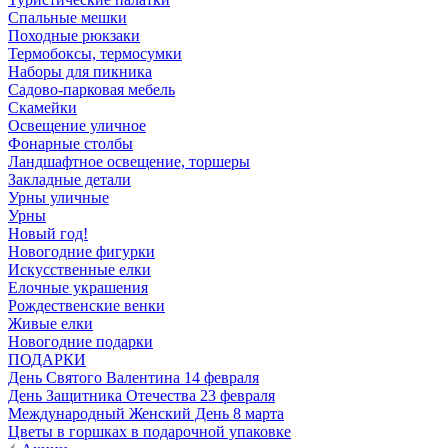
Спальные мешки
Походные рюкзаки
Термобоксы, термосумки
Наборы для пикника
Садово-парковая мебель
Скамейки
Освещение уличное
Фонарные столбы
Ландшафтное освещение, торшеры
Закладные детали
Урны уличные
Урны
Новый год!
Новогодние фигурки
Искусственные елки
Елочные украшения
Рождественские венки
Живые елки
Новогодние подарки
ПОДАРКИ
День Святого Валентина 14 февраля
День Защитника Отечества 23 февраля
Международный Женский День 8 марта
Цветы в горшках в подарочной упаковке