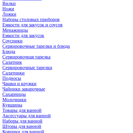
Вилки
Ножи
Ложки
Наборы столовых приборов
Емкости для закусок и соусов
Менажницы
Емкости для закусок
Соусники
Сервировочные тарелки и блюда
Блюда
Сервировочная тарелка
Салатник
Сервировочные тарелки
Салатники
Подносы
Чашки и кружки
Чайники заварочные
Сахарницы
Молочники
Кувшины
Товары для ванной
Аксессуары для ванной
Наборы для ванной
Шторы для ванной
Коврики для ванной