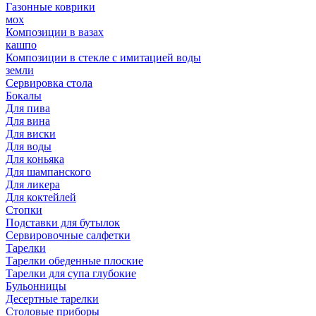
Газонные коврики
мох
Композиции в вазах
кашпо
Композиции в стекле с имитацией воды
земли
Сервировка стола
Бокалы
Для пива
Для вина
Для виски
Для воды
Для коньяка
Для шампанского
Для ликера
Для коктейлей
Стопки
Подставки для бутылок
Сервировочные салфетки
Тарелки
Тарелки обеденные плоские
Тарелки для супа глубокие
Бульонницы
Десертные тарелки
Столовые приборы