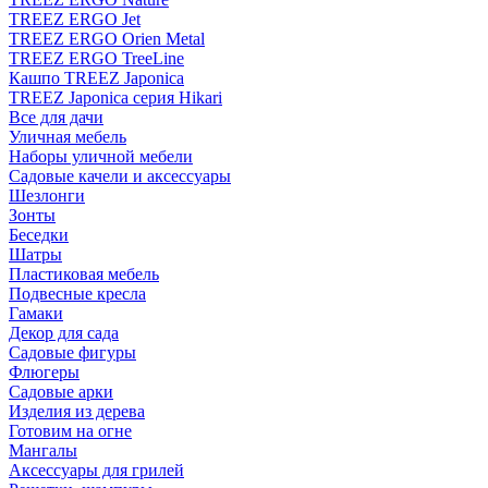
TREEZ ERGO Jet
TREEZ ERGO Orien Metal
TREEZ ERGO TreeLine
Кашпо TREEZ Japonica
TREEZ Japonica серия Hikari
Все для дачи
Уличная мебель
Наборы уличной мебели
Садовые качели и аксессуары
Шезлонги
Зонты
Беседки
Шатры
Пластиковая мебель
Подвесные кресла
Гамаки
Декор для сада
Садовые фигуры
Флюгеры
Садовые арки
Изделия из дерева
Готовим на огне
Мангалы
Аксессуары для грилей