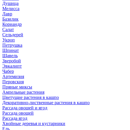
Душица
Мелисса
Лавр
Базилик
Кориандр
Салат
Сельдерей
Укроп
Петрушка
Шпинат
Щавель
Зверобой
Эвкалипт
Чабер
Артемизия
Перовския
Пряные миксы
Ампельные растения
Цветущие растения в кашпо
Декоративно-лиственные растения в кашпо
Рассада овощей и ягод
Рассада овощей
Рассада ягод
Хвойные деревья и кустарники
Ель