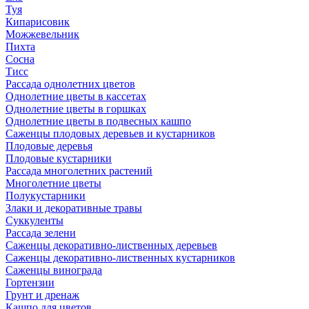
Туя
Кипарисовик
Можжевельник
Пихта
Сосна
Тисc
Рассада однолетних цветов
Однолетние цветы в кассетах
Однолетние цветы в горшках
Однолетние цветы в подвесных кашпо
Саженцы плодовых деревьев и кустарников
Плодовые деревья
Плодовые кустарники
Рассада многолетних растений
Многолетние цветы
Полукустарники
Злаки и декоративные травы
Суккуленты
Рассада зелени
Саженцы декоративно-лиственных деревьев
Саженцы декоративно-лиственных кустарников
Саженцы винограда
Гортензии
Грунт и дренаж
Кашпо для цветов