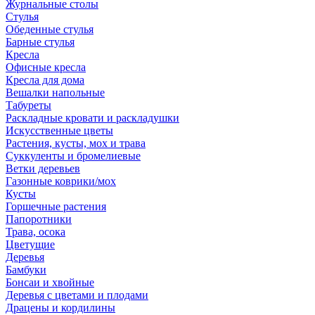
Журнальные столы
Стулья
Обеденные стулья
Барные стулья
Кресла
Офисные кресла
Кресла для дома
Вешалки напольные
Табуреты
Раскладные кровати и раскладушки
Искусственные цветы
Растения, кусты, мох и трава
Суккуленты и бромелиевые
Ветки деревьев
Газонные коврики/мох
Кусты
Горшечные растения
Папоротники
Трава, осока
Цветущие
Деревья
Бамбуки
Бонсаи и хвойные
Деревья с цветами и плодами
Драцены и кордилины