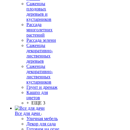
Саженцы
плодовых
деревьев и
кустарников
Рассада
многолетних
растений
Рассада зелени
Саженцы
декоративно-
лиственных
деревьев
Саженцы
декоративно-
лиственных
кустарников
Грунт и дренаж
Кашпо для
цветов
+ ЕЩЕ 3
Все для дачи
Уличная мебель
Декор для сада
Готовим на огне