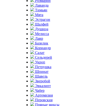
Розмарин
Лаванда
Тимьян
Мята
Эстрагон
Шалфей
Душица
Мелисса
Лавр
Базилик
Кориандр
Салат
Сельдерей
Укроп
Петрушка
Шпинат
Щавель
Зверобой
Эвкалипт
Чабер
Артемизия
Перовския
Пряные миксы