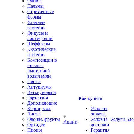
Оливы
Пальмы
Стриженные
формы
Уличные
растения
Фикусы и
лонгифолии
Шеффлеры
Экзотические
растения
Композиции в
стекле с
имитацией
воды/земли
Цветы
Антуриумы
Ветки, коряги
Гортензия
Как купить
Дополняющие
Корни, мох
Условия
Листы
оплаты
Овощи, фрукты
Условия
Услуги
Бло
Акции
Орхидеи
доставки
Пионы
Гарантия