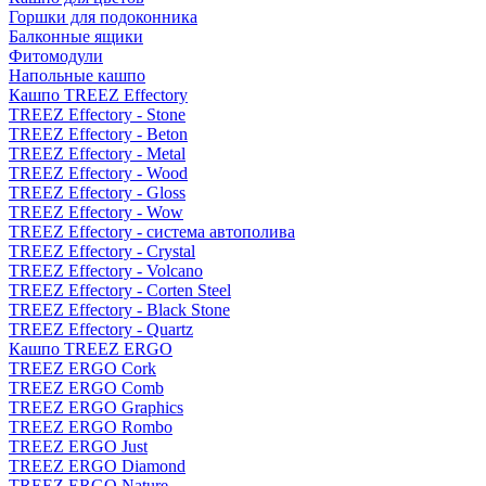
Горшки для подоконника
Балконные ящики
Фитомодули
Напольные кашпо
Кашпо TREEZ Effectory
TREEZ Effectory - Stone
TREEZ Effectory - Beton
TREEZ Effectory - Metal
TREEZ Effectory - Wood
TREEZ Effectory - Gloss
TREEZ Effectory - Wow
TREEZ Effectory - система автополива
TREEZ Effectory - Crystal
TREEZ Effectory - Volcano
TREEZ Effectory - Corten Steel
TREEZ Effectory - Black Stone
TREEZ Effectory - Quartz
Кашпо TREEZ ERGO
TREEZ ERGO Cork
TREEZ ERGO Comb
TREEZ ERGO Graphics
TREEZ ERGO Rombo
TREEZ ERGO Just
TREEZ ERGO Diamond
TREEZ ERGO Nature