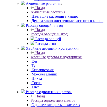
Ампельные растения
Назад
Ампельные растения
Цветущие растения в кашпо
Декоративно-лиственные растения в кашпо
Рассада овощей и ягод
Назад
Рассада овощей и ягод
Рассада овощей
Рассада ягод
Хвойные деревья и кустарники
Назад
Хвойные деревья и кустарники
Ель
Туя
Кипарисовик
Можжевельник
Пихта
Сосна
Тисc
Рассада однолетних цветов
Назад
Рассада однолетних цветов
Однолетние цветы в кассетах