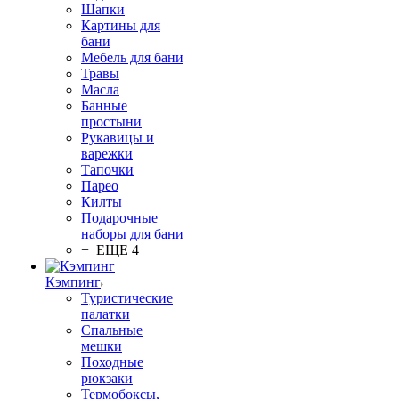
Шапки
Картины для
бани
Мебель для бани
Травы
Масла
Банные
простыни
Рукавицы и
варежки
Тапочки
Парео
Килты
Подарочные
наборы для бани
+ ЕЩЕ 4
Кэмпинг
Туристические
палатки
Спальные
мешки
Походные
рюкзаки
Термобоксы,