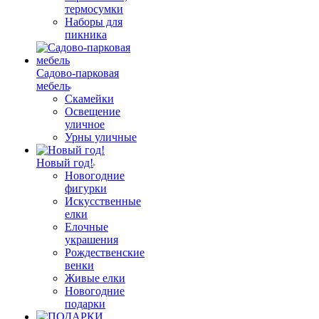
термосумки
Наборы для
пикника
Садово-парковая
мебель
Скамейки
Освещение
уличное
Урны уличные
Новый год!
Новогодние
фигурки
Искусственные
елки
Елочные
украшения
Рождественские
венки
Живые елки
Новогодние
подарки