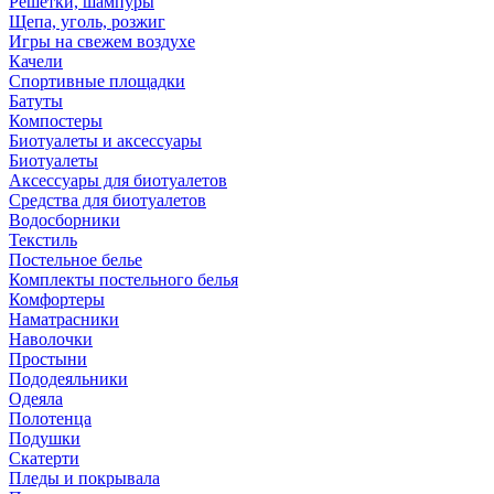
Решетки, шампуры
Щепа, уголь, розжиг
Игры на свежем воздухе
Качели
Спортивные площадки
Батуты
Компостеры
Биотуалеты и аксессуары
Биотуалеты
Аксессуары для биотуалетов
Средства для биотуалетов
Водосборники
Текстиль
Постельное белье
Комплекты постельного белья
Комфортеры
Наматрасники
Наволочки
Простыни
Пододеяльники
Одеяла
Полотенца
Подушки
Скатерти
Пледы и покрывала