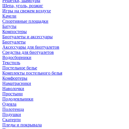
Решетки, шампуры
Щепа, уголь, розжиг
Игры на свежем воздухе
Качели
Спортивные площадки
Батуты
Компостеры
Биотуалеты и аксессуары
Биотуалеты
Аксессуары для биотуалетов
Средства для биотуалетов
Водосборники
Текстиль
Постельное белье
Комплекты постельного белья
Комфортеры
Наматрасники
Наволочки
Простыни
Пододеяльники
Одеяла
Полотенца
Подушки
Скатерти
Пледы и покрывала