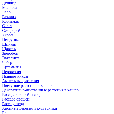
Душица
Мелисса
Лавр
Базилик
Кориандр
Салат
Сельдерей
Укроп
Петрушка
Шпинат
Щавель
Зверобой
Эвкалипт
Чабер
Артемизия
Перовския
Пряные миксы
Ампельные растения
Цветущие растения в кашпо
Декоративно-лиственные растения в кашпо
Рассада овощей и ягод
Рассада овощей
Рассада ягод
Хвойные деревья и кустарники
Ель