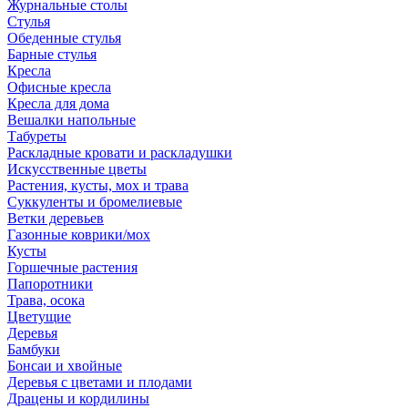
Журнальные столы
Стулья
Обеденные стулья
Барные стулья
Кресла
Офисные кресла
Кресла для дома
Вешалки напольные
Табуреты
Раскладные кровати и раскладушки
Искусственные цветы
Растения, кусты, мох и трава
Суккуленты и бромелиевые
Ветки деревьев
Газонные коврики/мох
Кусты
Горшечные растения
Папоротники
Трава, осока
Цветущие
Деревья
Бамбуки
Бонсаи и хвойные
Деревья с цветами и плодами
Драцены и кордилины