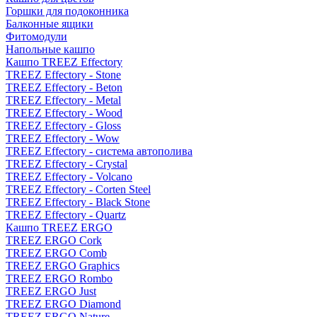
Горшки для подоконника
Балконные ящики
Фитомодули
Напольные кашпо
Кашпо TREEZ Effectory
TREEZ Effectory - Stone
TREEZ Effectory - Beton
TREEZ Effectory - Metal
TREEZ Effectory - Wood
TREEZ Effectory - Gloss
TREEZ Effectory - Wow
TREEZ Effectory - система автополива
TREEZ Effectory - Crystal
TREEZ Effectory - Volcano
TREEZ Effectory - Corten Steel
TREEZ Effectory - Black Stone
TREEZ Effectory - Quartz
Кашпо TREEZ ERGO
TREEZ ERGO Cork
TREEZ ERGO Comb
TREEZ ERGO Graphics
TREEZ ERGO Rombo
TREEZ ERGO Just
TREEZ ERGO Diamond
TREEZ ERGO Nature