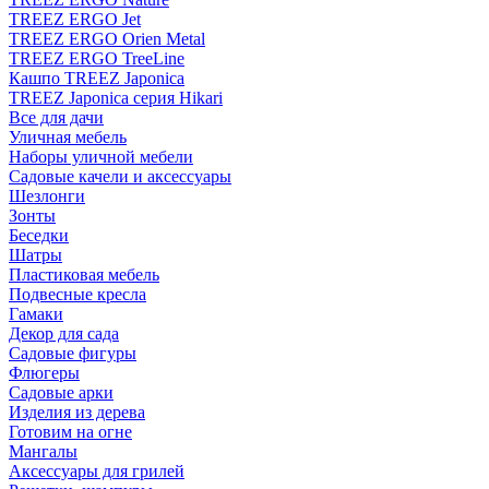
TREEZ ERGO Jet
TREEZ ERGO Orien Metal
TREEZ ERGO TreeLine
Кашпо TREEZ Japonica
TREEZ Japonica серия Hikari
Все для дачи
Уличная мебель
Наборы уличной мебели
Садовые качели и аксессуары
Шезлонги
Зонты
Беседки
Шатры
Пластиковая мебель
Подвесные кресла
Гамаки
Декор для сада
Садовые фигуры
Флюгеры
Садовые арки
Изделия из дерева
Готовим на огне
Мангалы
Аксессуары для грилей