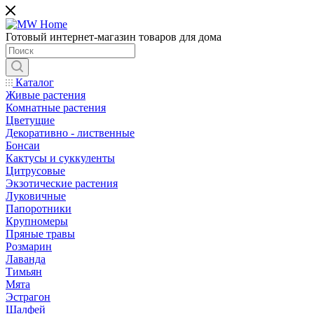
Готовый интернет-магазин товаров для дома
Каталог
Живые растения
Комнатные растения
Цветущие
Декоративно - лиственные
Бонсаи
Кактусы и суккуленты
Цитрусовые
Экзотические растения
Луковичные
Папоротники
Крупномеры
Пряные травы
Розмарин
Лаванда
Тимьян
Мята
Эстрагон
Шалфей