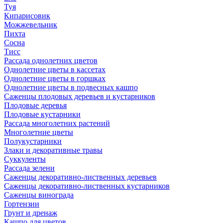
Туя
Кипарисовик
Можжевельник
Пихта
Сосна
Тисc
Рассада однолетних цветов
Однолетние цветы в кассетах
Однолетние цветы в горшках
Однолетние цветы в подвесных кашпо
Саженцы плодовых деревьев и кустарников
Плодовые деревья
Плодовые кустарники
Рассада многолетних растений
Многолетние цветы
Полукустарники
Злаки и декоративные травы
Суккуленты
Рассада зелени
Саженцы декоративно-лиственных деревьев
Саженцы декоративно-лиственных кустарников
Саженцы винограда
Гортензии
Грунт и дренаж
Кашпо для цветов