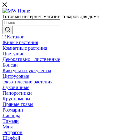
Готовый интернет-магазин товаров для дома
Каталог
Живые растения
Комнатные растения
Цветущие
Декоративно - лиственные
Бонсаи
Кактусы и суккуленты
Цитрусовые
Экзотические растения
Луковичные
Папоротники
Крупномеры
Пряные травы
Розмарин
Лаванда
Тимьян
Мята
Эстрагон
Шалфей