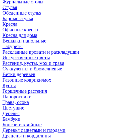
Журнальные столы
Стулья
Обеденные стулья
Барные стулья
Кресла
Офисные кресла
Кресла для дома
Вешалки напольные
Табуреты
Раскладные кровати и раскладушки
Искусственные цветы
Растения, кусты, мох и трава
Суккуленты и бромелиевые
Ветки деревьев
Газонные коврики/мох
Кусты
Горшечные растения
Папоротники
Трава, осока
Цветущие
Деревья
Бамбуки
Бонсаи и хвойные
Деревья с цветами и плодами
Драцены и кордилины