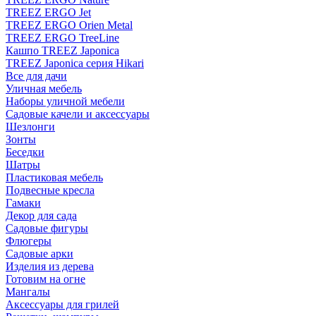
TREEZ ERGO Jet
TREEZ ERGO Orien Metal
TREEZ ERGO TreeLine
Кашпо TREEZ Japonica
TREEZ Japonica серия Hikari
Все для дачи
Уличная мебель
Наборы уличной мебели
Садовые качели и аксессуары
Шезлонги
Зонты
Беседки
Шатры
Пластиковая мебель
Подвесные кресла
Гамаки
Декор для сада
Садовые фигуры
Флюгеры
Садовые арки
Изделия из дерева
Готовим на огне
Мангалы
Аксессуары для грилей