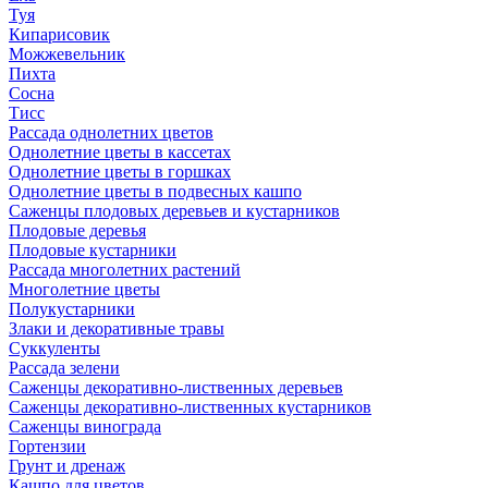
Туя
Кипарисовик
Можжевельник
Пихта
Сосна
Тисc
Рассада однолетних цветов
Однолетние цветы в кассетах
Однолетние цветы в горшках
Однолетние цветы в подвесных кашпо
Саженцы плодовых деревьев и кустарников
Плодовые деревья
Плодовые кустарники
Рассада многолетних растений
Многолетние цветы
Полукустарники
Злаки и декоративные травы
Суккуленты
Рассада зелени
Саженцы декоративно-лиственных деревьев
Саженцы декоративно-лиственных кустарников
Саженцы винограда
Гортензии
Грунт и дренаж
Кашпо для цветов