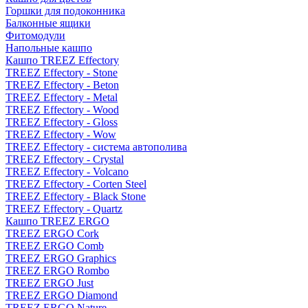
Горшки для подоконника
Балконные ящики
Фитомодули
Напольные кашпо
Кашпо TREEZ Effectory
TREEZ Effectory - Stone
TREEZ Effectory - Beton
TREEZ Effectory - Metal
TREEZ Effectory - Wood
TREEZ Effectory - Gloss
TREEZ Effectory - Wow
TREEZ Effectory - система автополива
TREEZ Effectory - Crystal
TREEZ Effectory - Volcano
TREEZ Effectory - Corten Steel
TREEZ Effectory - Black Stone
TREEZ Effectory - Quartz
Кашпо TREEZ ERGO
TREEZ ERGO Cork
TREEZ ERGO Comb
TREEZ ERGO Graphics
TREEZ ERGO Rombo
TREEZ ERGO Just
TREEZ ERGO Diamond
TREEZ ERGO Nature