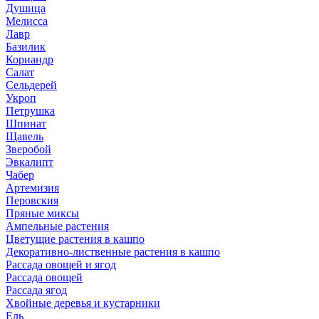
Душица
Мелисса
Лавр
Базилик
Кориандр
Салат
Сельдерей
Укроп
Петрушка
Шпинат
Щавель
Зверобой
Эвкалипт
Чабер
Артемизия
Перовския
Пряные миксы
Ампельные растения
Цветущие растения в кашпо
Декоративно-лиственные растения в кашпо
Рассада овощей и ягод
Рассада овощей
Рассада ягод
Хвойные деревья и кустарники
Ель