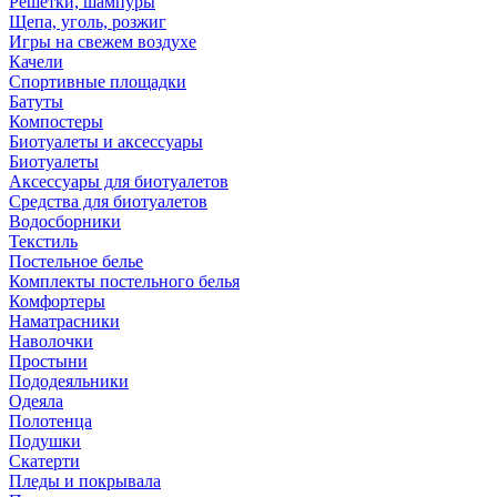
Решетки, шампуры
Щепа, уголь, розжиг
Игры на свежем воздухе
Качели
Спортивные площадки
Батуты
Компостеры
Биотуалеты и аксессуары
Биотуалеты
Аксессуары для биотуалетов
Средства для биотуалетов
Водосборники
Текстиль
Постельное белье
Комплекты постельного белья
Комфортеры
Наматрасники
Наволочки
Простыни
Пододеяльники
Одеяла
Полотенца
Подушки
Скатерти
Пледы и покрывала