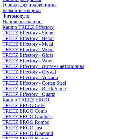
Горшки для подоконника
Балконные ящики
Фитомодули
Напольные кашпо
Кашпо TREEZ Effectory
TREEZ Effectory - Stone
TREEZ Effectory - Beton
TREEZ Effectory - Metal
TREEZ Effectory - Wood
TREEZ Effectory - Gloss
TREEZ Effectory - Wow
TREEZ Effectory - система автополива
TREEZ Effectory - Crystal
TREEZ Effectory - Volcano
TREEZ Effectory - Corten Steel
TREEZ Effectory - Black Stone
TREEZ Effectory - Quartz
Кашпо TREEZ ERGO
TREEZ ERGO Cork
TREEZ ERGO Comb
TREEZ ERGO Graphics
TREEZ ERGO Rombo
TREEZ ERGO Just
TREEZ ERGO Diamond
TREEZ ERGO Nature