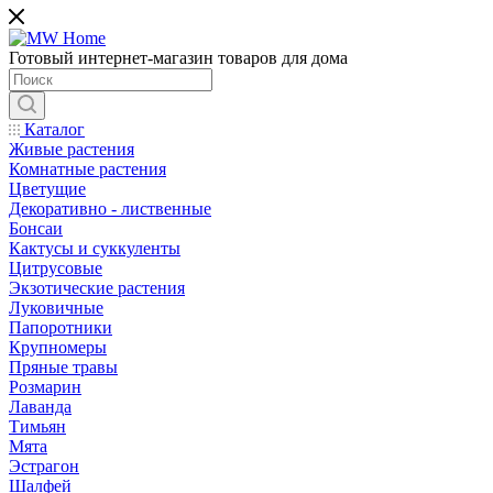
Готовый интернет-магазин товаров для дома
Каталог
Живые растения
Комнатные растения
Цветущие
Декоративно - лиственные
Бонсаи
Кактусы и суккуленты
Цитрусовые
Экзотические растения
Луковичные
Папоротники
Крупномеры
Пряные травы
Розмарин
Лаванда
Тимьян
Мята
Эстрагон
Шалфей