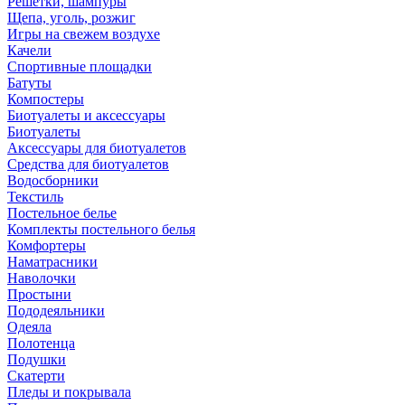
Решетки, шампуры
Щепа, уголь, розжиг
Игры на свежем воздухе
Качели
Спортивные площадки
Батуты
Компостеры
Биотуалеты и аксессуары
Биотуалеты
Аксессуары для биотуалетов
Средства для биотуалетов
Водосборники
Текстиль
Постельное белье
Комплекты постельного белья
Комфортеры
Наматрасники
Наволочки
Простыни
Пододеяльники
Одеяла
Полотенца
Подушки
Скатерти
Пледы и покрывала