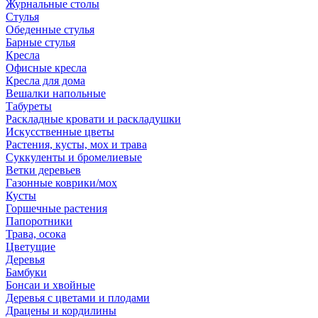
Журнальные столы
Стулья
Обеденные стулья
Барные стулья
Кресла
Офисные кресла
Кресла для дома
Вешалки напольные
Табуреты
Раскладные кровати и раскладушки
Искусственные цветы
Растения, кусты, мох и трава
Суккуленты и бромелиевые
Ветки деревьев
Газонные коврики/мох
Кусты
Горшечные растения
Папоротники
Трава, осока
Цветущие
Деревья
Бамбуки
Бонсаи и хвойные
Деревья с цветами и плодами
Драцены и кордилины