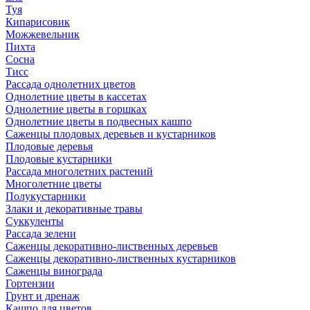
Туя
Кипарисовик
Можжевельник
Пихта
Сосна
Тисc
Рассада однолетних цветов
Однолетние цветы в кассетах
Однолетние цветы в горшках
Однолетние цветы в подвесных кашпо
Саженцы плодовых деревьев и кустарников
Плодовые деревья
Плодовые кустарники
Рассада многолетних растений
Многолетние цветы
Полукустарники
Злаки и декоративные травы
Суккуленты
Рассада зелени
Саженцы декоративно-лиственных деревьев
Саженцы декоративно-лиственных кустарников
Саженцы винограда
Гортензии
Грунт и дренаж
Кашпо для цветов