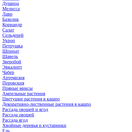
Душица
Мелисса
Лавр
Базилик
Кориандр
Салат
Сельдерей
Укроп
Петрушка
Шпинат
Щавель
Зверобой
Эвкалипт
Чабер
Артемизия
Перовския
Пряные миксы
Ампельные растения
Цветущие растения в кашпо
Декоративно-лиственные растения в кашпо
Рассада овощей и ягод
Рассада овощей
Рассада ягод
Хвойные деревья и кустарники
Ель