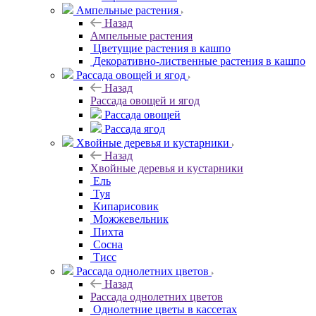
Ампельные растения
Назад
Ампельные растения
Цветущие растения в кашпо
Декоративно-лиственные растения в кашпо
Рассада овощей и ягод
Назад
Рассада овощей и ягод
Рассада овощей
Рассада ягод
Хвойные деревья и кустарники
Назад
Хвойные деревья и кустарники
Ель
Туя
Кипарисовик
Можжевельник
Пихта
Сосна
Тисc
Рассада однолетних цветов
Назад
Рассада однолетних цветов
Однолетние цветы в кассетах