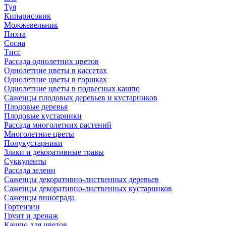
Туя
Кипарисовик
Можжевельник
Пихта
Сосна
Тисc
Рассада однолетних цветов
Однолетние цветы в кассетах
Однолетние цветы в горшках
Однолетние цветы в подвесных кашпо
Саженцы плодовых деревьев и кустарников
Плодовые деревья
Плодовые кустарники
Рассада многолетних растений
Многолетние цветы
Полукустарники
Злаки и декоративные травы
Суккуленты
Рассада зелени
Саженцы декоративно-лиственных деревьев
Саженцы декоративно-лиственных кустарников
Саженцы винограда
Гортензии
Грунт и дренаж
Кашпо для цветов