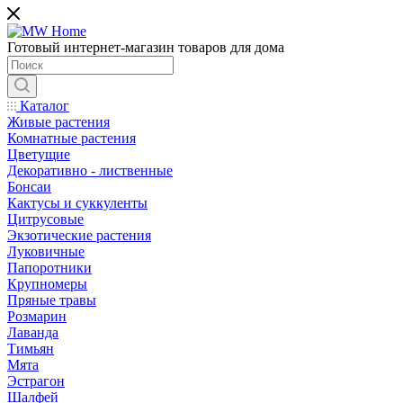
Готовый интернет-магазин товаров для дома
Каталог
Живые растения
Комнатные растения
Цветущие
Декоративно - лиственные
Бонсаи
Кактусы и суккуленты
Цитрусовые
Экзотические растения
Луковичные
Папоротники
Крупномеры
Пряные травы
Розмарин
Лаванда
Тимьян
Мята
Эстрагон
Шалфей