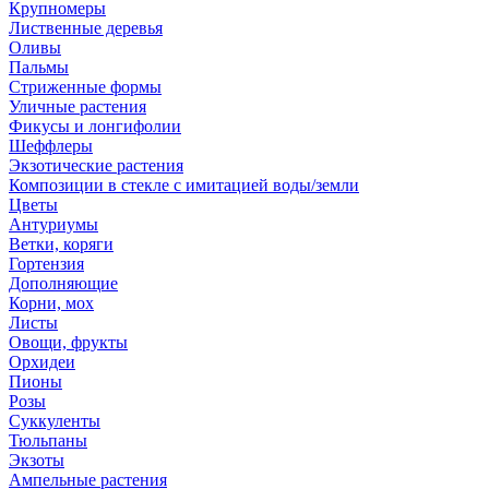
Крупномеры
Лиственные деревья
Оливы
Пальмы
Стриженные формы
Уличные растения
Фикусы и лонгифолии
Шеффлеры
Экзотические растения
Композиции в стекле с имитацией воды/земли
Цветы
Антуриумы
Ветки, коряги
Гортензия
Дополняющие
Корни, мох
Листы
Овощи, фрукты
Орхидеи
Пионы
Розы
Суккуленты
Тюльпаны
Экзоты
Ампельные растения