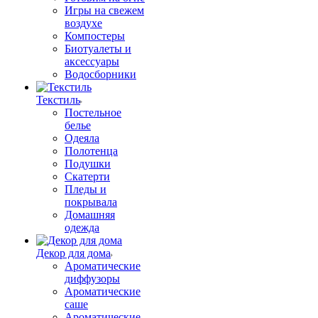
Игры на свежем
воздухе
Компостеры
Биотуалеты и
аксессуары
Водосборники
Текстиль
Постельное
белье
Одеяла
Полотенца
Подушки
Скатерти
Пледы и
покрывала
Домашняя
одежда
Декор для дома
Ароматические
диффузоры
Ароматические
саше
Ароматические