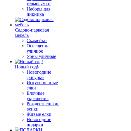
термосумки
Наборы для
пикника
Садово-парковая
мебель
Скамейки
Освещение
уличное
Урны уличные
Новый год!
Новогодние
фигурки
Искусственные
елки
Елочные
украшения
Рождественские
венки
Живые елки
Новогодние
подарки