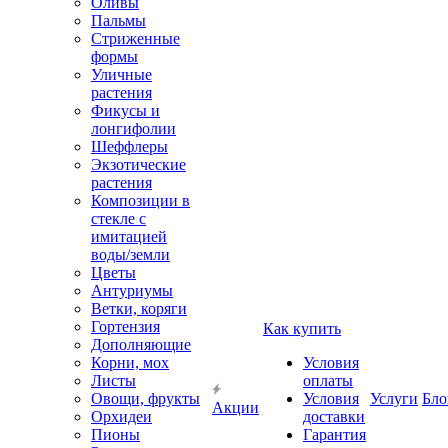
Оливы
Пальмы
Стриженные
формы
Уличные
растения
Фикусы и
лонгифолии
Шеффлеры
Экзотические
растения
Композиции в
стекле с
имитацией
воды/земли
Цветы
Антуриумы
Ветки, коряги
Гортензия
Как купить
Дополняющие
Корни, мох
Условия
Листы
оплаты
Овощи, фрукты
Условия
Услуги
Бло
Акции
Орхидеи
доставки
Пионы
Гарантия