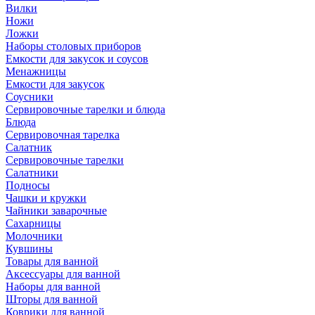
Вилки
Ножи
Ложки
Наборы столовых приборов
Емкости для закусок и соусов
Менажницы
Емкости для закусок
Соусники
Сервировочные тарелки и блюда
Блюда
Сервировочная тарелка
Салатник
Сервировочные тарелки
Салатники
Подносы
Чашки и кружки
Чайники заварочные
Сахарницы
Молочники
Кувшины
Товары для ванной
Аксессуары для ванной
Наборы для ванной
Шторы для ванной
Коврики для ванной