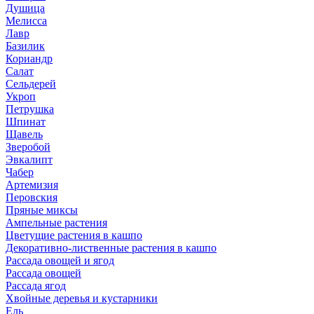
Душица
Мелисса
Лавр
Базилик
Кориандр
Салат
Сельдерей
Укроп
Петрушка
Шпинат
Щавель
Зверобой
Эвкалипт
Чабер
Артемизия
Перовския
Пряные миксы
Ампельные растения
Цветущие растения в кашпо
Декоративно-лиственные растения в кашпо
Рассада овощей и ягод
Рассада овощей
Рассада ягод
Хвойные деревья и кустарники
Ель