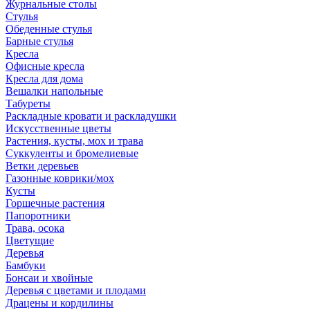
Журнальные столы
Стулья
Обеденные стулья
Барные стулья
Кресла
Офисные кресла
Кресла для дома
Вешалки напольные
Табуреты
Раскладные кровати и раскладушки
Искусственные цветы
Растения, кусты, мох и трава
Суккуленты и бромелиевые
Ветки деревьев
Газонные коврики/мох
Кусты
Горшечные растения
Папоротники
Трава, осока
Цветущие
Деревья
Бамбуки
Бонсаи и хвойные
Деревья с цветами и плодами
Драцены и кордилины