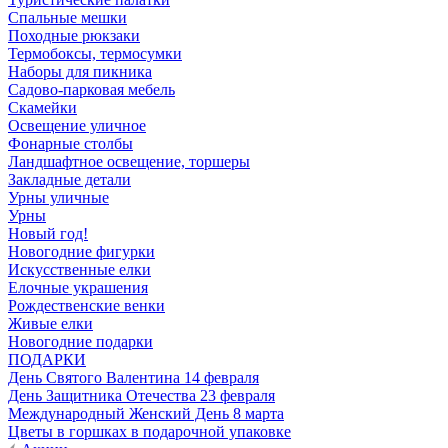
Спальные мешки
Походные рюкзаки
Термобоксы, термосумки
Наборы для пикника
Садово-парковая мебель
Скамейки
Освещение уличное
Фонарные столбы
Ландшафтное освещение, торшеры
Закладные детали
Урны уличные
Урны
Новый год!
Новогодние фигурки
Искусственные елки
Елочные украшения
Рождественские венки
Живые елки
Новогодние подарки
ПОДАРКИ
День Святого Валентина 14 февраля
День Защитника Отечества 23 февраля
Международный Женский День 8 марта
Цветы в горшках в подарочной упаковке