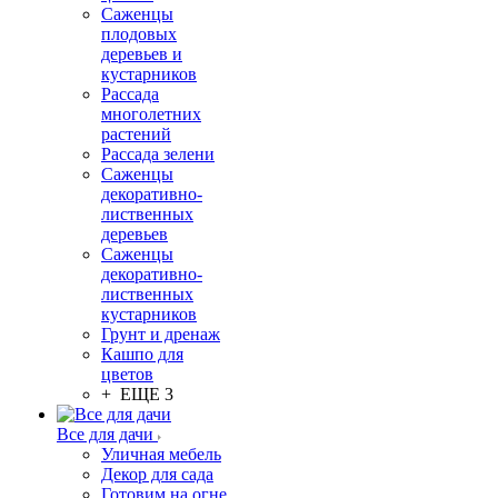
Саженцы
плодовых
деревьев и
кустарников
Рассада
многолетних
растений
Рассада зелени
Саженцы
декоративно-
лиственных
деревьев
Саженцы
декоративно-
лиственных
кустарников
Грунт и дренаж
Кашпо для
цветов
+ ЕЩЕ 3
Все для дачи
Уличная мебель
Декор для сада
Готовим на огне