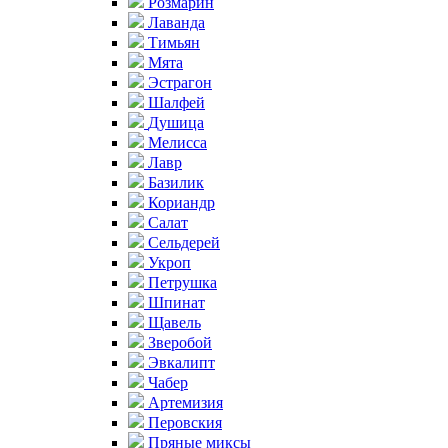
Розмарин
Лаванда
Тимьян
Мята
Эстрагон
Шалфей
Душица
Мелисса
Лавр
Базилик
Кориандр
Салат
Сельдерей
Укроп
Петрушка
Шпинат
Щавель
Зверобой
Эвкалипт
Чабер
Артемизия
Перовския
Пряные миксы