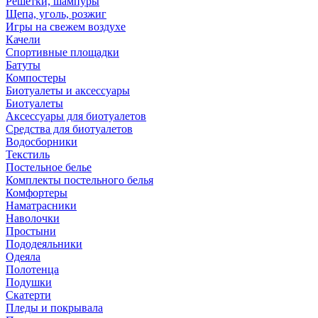
Решетки, шампуры
Щепа, уголь, розжиг
Игры на свежем воздухе
Качели
Спортивные площадки
Батуты
Компостеры
Биотуалеты и аксессуары
Биотуалеты
Аксессуары для биотуалетов
Средства для биотуалетов
Водосборники
Текстиль
Постельное белье
Комплекты постельного белья
Комфортеры
Наматрасники
Наволочки
Простыни
Пододеяльники
Одеяла
Полотенца
Подушки
Скатерти
Пледы и покрывала