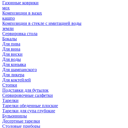
Газонные коврики
мох
Композиции в вазах
кашпо
Композиции в стекле с имитацией воды
земли
Сервировка стола
Бокалы
Для пива
Для вина
Для виски
Для воды
Для коньяка
Для шампанского
Для ликера
Для коктейлей
Стопки
Подставки для бутылок
Сервировочные салфетки
Тарелки
Тарелки обеденные плоские
Тарелки для супа глубокие
Бульонницы
Десертные тарелки
Столовые приборы