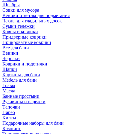
Швабры
Совки для мусора
Веники и метлы для подметания
Чехлы для гладильных досок
Сумки-тележки
Ковры и коврики
Придверные коврики
Прикроватные коврики
Все для бани
Веники
Черпаки
Коврики и подстилки
Шапки
Картины для бани
Мебель для бани
Травы
Масла
Банные простыни
Рукавицы и варежки
Тапочки
Парео
Килты
Подарочные наборы для бани
Кэмпинг
Туристические палатки