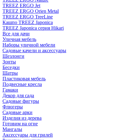
TREEZ ERGO Jet
TREEZ ERGO Orien Metal
TREEZ ERGO TreeLine
Кашпо TREEZ Japonica
TREEZ Japonica серия Hikari
Все для дачи
Уличная мебель
Наборы уличной мебели
Садовые качели и аксессуары
Шезлонги
Зонты
Беседки
Шатры
Пластиковая мебель
Подвесные кресла
Гамаки
Декор для сада
Садовые фигуры
Флюгеры
Садовые арки
Изделия из дерева
Готовим на огне
Мангалы
Аксессуары для грилей