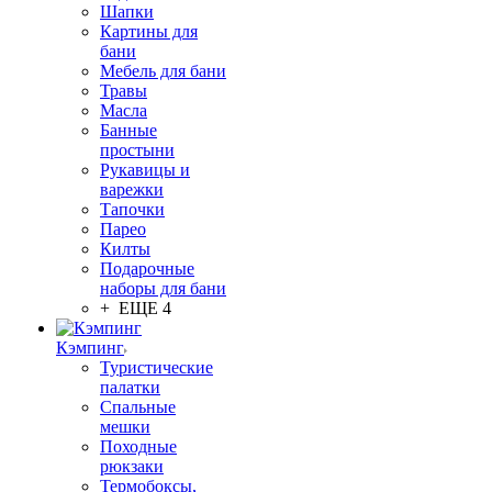
Шапки
Картины для
бани
Мебель для бани
Травы
Масла
Банные
простыни
Рукавицы и
варежки
Тапочки
Парео
Килты
Подарочные
наборы для бани
+ ЕЩЕ 4
Кэмпинг
Туристические
палатки
Спальные
мешки
Походные
рюкзаки
Термобоксы,