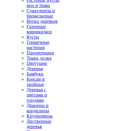
Растения, кусты,
мох и трава
Суккуленты и
бромелиевые
Ветки деревьев
Газонные
коврики/мох
Кусты
Горшечные
растения
Папоротники
Трава, осока
Цветущие
Деревья
Бамбуки
Бонсаи и
хвойные
Деревья с
цветами и
плодами
Драцены и
кордилины
Крупномеры
Лиственные
деревья