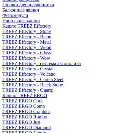
Горшки для подоконника
Балконные ящики
Фитомодули
Напольные кашпо
Кашпо TREEZ Effectory
TREEZ Effectory - Stone
TREEZ Effectory - Beton
TREEZ Effectory - Metal
TREEZ Effectory - Wood
TREEZ Effectory - Gloss
TREEZ Effectory - Wow
TREEZ Effectory - система автополива
TREEZ Effectory - Crystal
TREEZ Effectory - Volcano
TREEZ Effectory - Corten Steel
TREEZ Effectory - Black Stone
TREEZ Effectory - Quartz
Кашпо TREEZ ERGO
TREEZ ERGO Cork
TREEZ ERGO Comb
TREEZ ERGO Graphics
TREEZ ERGO Rombo
TREEZ ERGO Just
TREEZ ERGO Diamond
TREEZ ERGO Nature