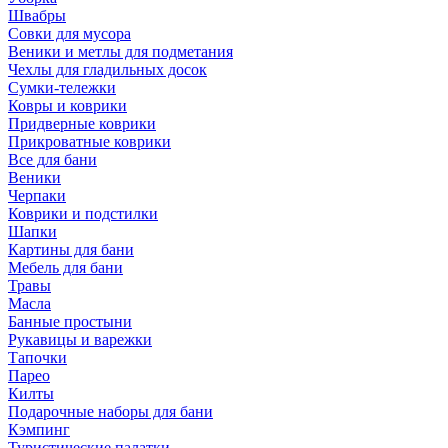
Швабры
Совки для мусора
Веники и метлы для подметания
Чехлы для гладильных досок
Сумки-тележки
Ковры и коврики
Придверные коврики
Прикроватные коврики
Все для бани
Веники
Черпаки
Коврики и подстилки
Шапки
Картины для бани
Мебель для бани
Травы
Масла
Банные простыни
Рукавицы и варежки
Тапочки
Парео
Килты
Подарочные наборы для бани
Кэмпинг
Туристические палатки