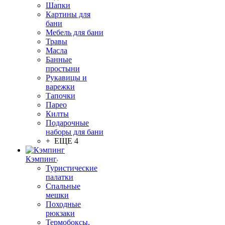
Шапки
Картины для
бани
Мебель для бани
Травы
Масла
Банные
простыни
Рукавицы и
варежки
Тапочки
Парео
Килты
Подарочные
наборы для бани
+ ЕЩЕ 4
Кэмпинг
Туристические
палатки
Спальные
мешки
Походные
рюкзаки
Термобоксы,