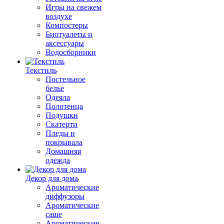
Игры на свежем
воздухе
Компостеры
Биотуалеты и
аксессуары
Водосборники
Текстиль
Постельное
белье
Одеяла
Полотенца
Подушки
Скатерти
Пледы и
покрывала
Домашняя
одежда
Декор для дома
Ароматические
диффузоры
Ароматические
саше
Ароматические