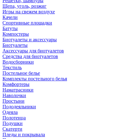
Решетки, шампуры
Щепа, уголь, розжиг
Игры на свежем воздухе
Качели
Спортивные площадки
Батуты
Компостеры
Биотуалеты и аксессуары
Биотуалеты
Аксессуары для биотуалетов
Средства для биотуалетов
Водосборники
Текстиль
Постельное белье
Комплекты постельного белья
Комфортеры
Наматрасники
Наволочки
Простыни
Пододеяльники
Одеяла
Полотенца
Подушки
Скатерти
Пледы и покрывала