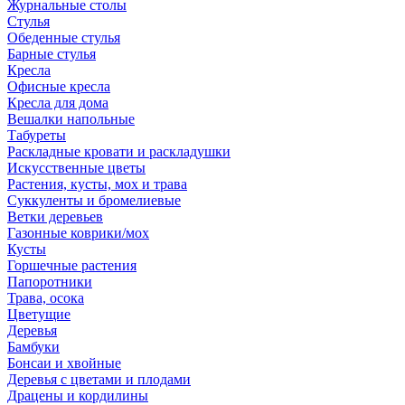
Журнальные столы
Стулья
Обеденные стулья
Барные стулья
Кресла
Офисные кресла
Кресла для дома
Вешалки напольные
Табуреты
Раскладные кровати и раскладушки
Искусственные цветы
Растения, кусты, мох и трава
Суккуленты и бромелиевые
Ветки деревьев
Газонные коврики/мох
Кусты
Горшечные растения
Папоротники
Трава, осока
Цветущие
Деревья
Бамбуки
Бонсаи и хвойные
Деревья с цветами и плодами
Драцены и кордилины