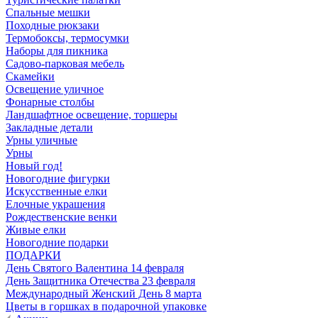
Спальные мешки
Походные рюкзаки
Термобоксы, термосумки
Наборы для пикника
Садово-парковая мебель
Скамейки
Освещение уличное
Фонарные столбы
Ландшафтное освещение, торшеры
Закладные детали
Урны уличные
Урны
Новый год!
Новогодние фигурки
Искусственные елки
Елочные украшения
Рождественские венки
Живые елки
Новогодние подарки
ПОДАРКИ
День Святого Валентина 14 февраля
День Защитника Отечества 23 февраля
Международный Женский День 8 марта
Цветы в горшках в подарочной упаковке