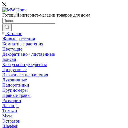
Готовый интернет-магазин товаров для дома
Каталог
Живые растения
Комнатные растения
Цветущие
Декоративно - лиственные
Бонсаи
Кактусы и суккуленты
Цитрусовые
Экзотические растения
Луковичные
Папоротники
Крупномеры
Пряные травы
Розмарин
Лаванда
Тимьян
Мята
Эстрагон
Шалфей