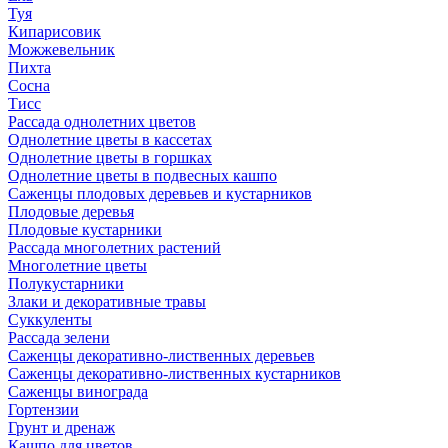
Туя
Кипарисовик
Можжевельник
Пихта
Сосна
Тисc
Рассада однолетних цветов
Однолетние цветы в кассетах
Однолетние цветы в горшках
Однолетние цветы в подвесных кашпо
Саженцы плодовых деревьев и кустарников
Плодовые деревья
Плодовые кустарники
Рассада многолетних растений
Многолетние цветы
Полукустарники
Злаки и декоративные травы
Суккуленты
Рассада зелени
Саженцы декоративно-лиственных деревьев
Саженцы декоративно-лиственных кустарников
Саженцы винограда
Гортензии
Грунт и дренаж
Кашпо для цветов