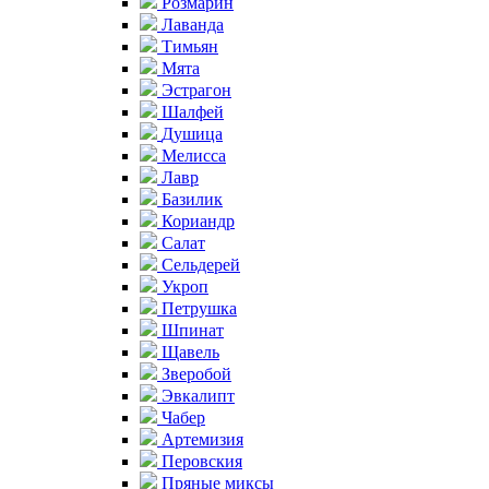
Розмарин
Лаванда
Тимьян
Мята
Эстрагон
Шалфей
Душица
Мелисса
Лавр
Базилик
Кориандр
Салат
Сельдерей
Укроп
Петрушка
Шпинат
Щавель
Зверобой
Эвкалипт
Чабер
Артемизия
Перовския
Пряные миксы