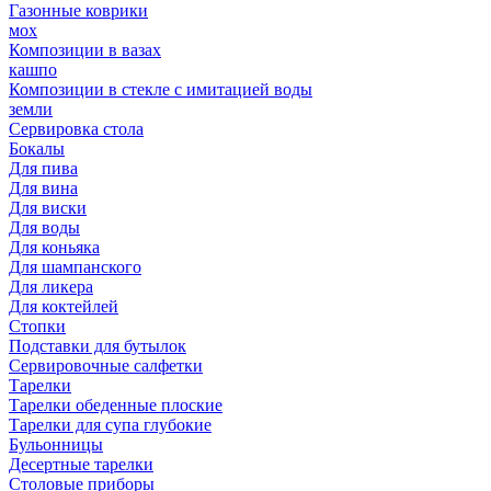
Газонные коврики
мох
Композиции в вазах
кашпо
Композиции в стекле с имитацией воды
земли
Сервировка стола
Бокалы
Для пива
Для вина
Для виски
Для воды
Для коньяка
Для шампанского
Для ликера
Для коктейлей
Стопки
Подставки для бутылок
Сервировочные салфетки
Тарелки
Тарелки обеденные плоские
Тарелки для супа глубокие
Бульонницы
Десертные тарелки
Столовые приборы