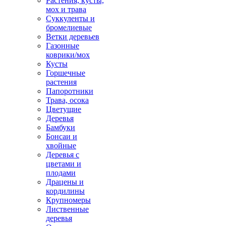
Растения, кусты,
мох и трава
Суккуленты и
бромелиевые
Ветки деревьев
Газонные
коврики/мох
Кусты
Горшечные
растения
Папоротники
Трава, осока
Цветущие
Деревья
Бамбуки
Бонсаи и
хвойные
Деревья с
цветами и
плодами
Драцены и
кордилины
Крупномеры
Лиственные
деревья