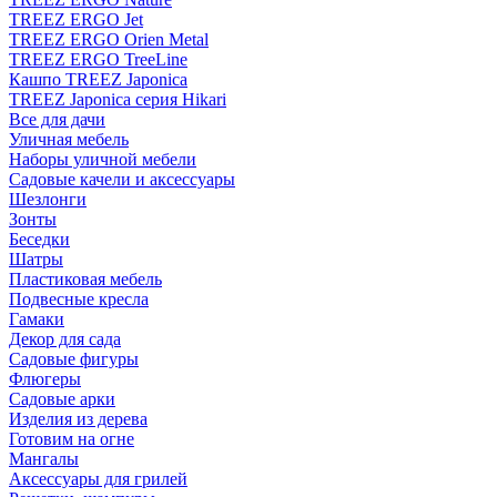
TREEZ ERGO Jet
TREEZ ERGO Orien Metal
TREEZ ERGO TreeLine
Кашпо TREEZ Japonica
TREEZ Japonica серия Hikari
Все для дачи
Уличная мебель
Наборы уличной мебели
Садовые качели и аксессуары
Шезлонги
Зонты
Беседки
Шатры
Пластиковая мебель
Подвесные кресла
Гамаки
Декор для сада
Садовые фигуры
Флюгеры
Садовые арки
Изделия из дерева
Готовим на огне
Мангалы
Аксессуары для грилей