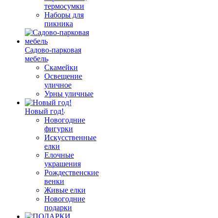
термосумки
Наборы для
пикника
Садово-парковая
мебель
Скамейки
Освещение
уличное
Урны уличные
Новый год!
Новогодние
фигурки
Искусственные
елки
Елочные
украшения
Рождественские
венки
Живые елки
Новогодние
подарки