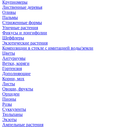
Крупномеры
Лиственные деревья
Оливы
Пальмы
Стриженные формы
Уличные растения
Фикусы и лонгифолии
Шеффлеры
Экзотические растения
Композиции в стекле с имитацией воды/земли
Цветы
Антуриумы
Ветки, коряги
Гортензия
Дополняющие
Корни, мох
Листы
Овощи, фрукты
Орхидеи
Пионы
Розы
Суккуленты
Тюльпаны
Экзоты
Ампельные растения