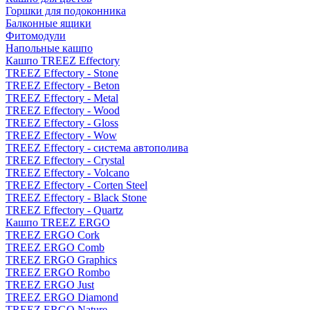
Горшки для подоконника
Балконные ящики
Фитомодули
Напольные кашпо
Кашпо TREEZ Effectory
TREEZ Effectory - Stone
TREEZ Effectory - Beton
TREEZ Effectory - Metal
TREEZ Effectory - Wood
TREEZ Effectory - Gloss
TREEZ Effectory - Wow
TREEZ Effectory - система автополива
TREEZ Effectory - Crystal
TREEZ Effectory - Volcano
TREEZ Effectory - Corten Steel
TREEZ Effectory - Black Stone
TREEZ Effectory - Quartz
Кашпо TREEZ ERGO
TREEZ ERGO Cork
TREEZ ERGO Comb
TREEZ ERGO Graphics
TREEZ ERGO Rombo
TREEZ ERGO Just
TREEZ ERGO Diamond
TREEZ ERGO Nature