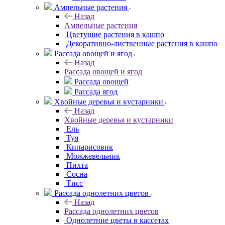
Ампельные растения
Назад
Ампельные растения
Цветущие растения в кашпо
Декоративно-лиственные растения в кашпо
Рассада овощей и ягод
Назад
Рассада овощей и ягод
Рассада овощей
Рассада ягод
Хвойные деревья и кустарники
Назад
Хвойные деревья и кустарники
Ель
Туя
Кипарисовик
Можжевельник
Пихта
Сосна
Тисc
Рассада однолетних цветов
Назад
Рассада однолетних цветов
Однолетние цветы в кассетах