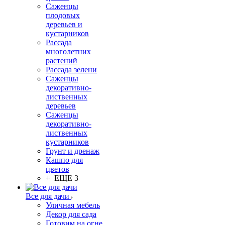
Саженцы
плодовых
деревьев и
кустарников
Рассада
многолетних
растений
Рассада зелени
Саженцы
декоративно-
лиственных
деревьев
Саженцы
декоративно-
лиственных
кустарников
Грунт и дренаж
Кашпо для
цветов
+ ЕЩЕ 3
Все для дачи
Уличная мебель
Декор для сада
Готовим на огне