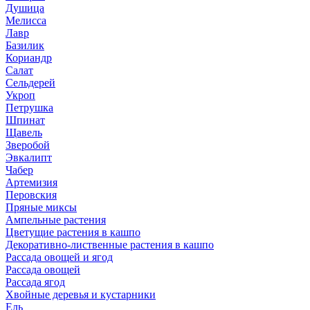
Душица
Мелисса
Лавр
Базилик
Кориандр
Салат
Сельдерей
Укроп
Петрушка
Шпинат
Щавель
Зверобой
Эвкалипт
Чабер
Артемизия
Перовския
Пряные миксы
Ампельные растения
Цветущие растения в кашпо
Декоративно-лиственные растения в кашпо
Рассада овощей и ягод
Рассада овощей
Рассада ягод
Хвойные деревья и кустарники
Ель