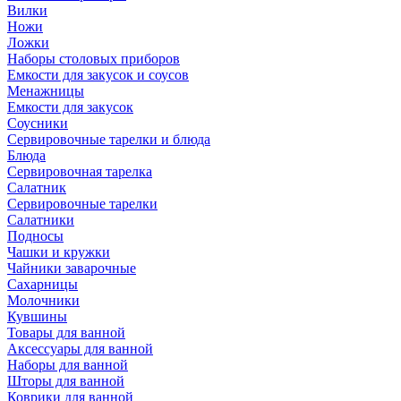
Вилки
Ножи
Ложки
Наборы столовых приборов
Емкости для закусок и соусов
Менажницы
Емкости для закусок
Соусники
Сервировочные тарелки и блюда
Блюда
Сервировочная тарелка
Салатник
Сервировочные тарелки
Салатники
Подносы
Чашки и кружки
Чайники заварочные
Сахарницы
Молочники
Кувшины
Товары для ванной
Аксессуары для ванной
Наборы для ванной
Шторы для ванной
Коврики для ванной