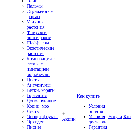
Оливы
Пальмы
Стриженные
формы
Уличные
растения
Фикусы и
лонгифолии
Шеффлеры
Экзотические
растения
Композиции в
стекле с
имитацией
воды/земли
Цветы
Антуриумы
Ветки, коряги
Гортензия
Как купить
Дополняющие
Корни, мох
Условия
Листы
оплаты
Овощи, фрукты
Условия
Услуги
Бло
Акции
Орхидеи
доставки
Пионы
Гарантия