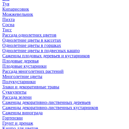
Туя
Кипарисовик
Можжевельник
Пихта
Сосна
Тисc
Рассада однолетних цветов
Однолетние цветы в кассетах
Однолетние цветы в горшках
Однолетние цветы в подвесных кашпо
Саженцы плодовых деревьев и кустарников
Плодовые деревья
Плодовые кустарники
Рассада многолетних растений
Многолетние цветы
Полукустарники
Злаки и декоративные травы
Суккуленты
Рассада зелени
Саженцы декоративно-лиственных деревьев
Саженцы декоративно-лиственных кустарников
Саженцы винограда
Гортензии
Грунт и дренаж
Кашпо для цветов