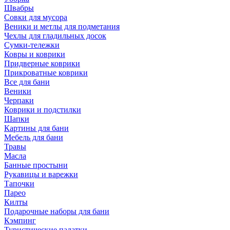
Швабры
Совки для мусора
Веники и метлы для подметания
Чехлы для гладильных досок
Сумки-тележки
Ковры и коврики
Придверные коврики
Прикроватные коврики
Все для бани
Веники
Черпаки
Коврики и подстилки
Шапки
Картины для бани
Мебель для бани
Травы
Масла
Банные простыни
Рукавицы и варежки
Тапочки
Парео
Килты
Подарочные наборы для бани
Кэмпинг
Туристические палатки