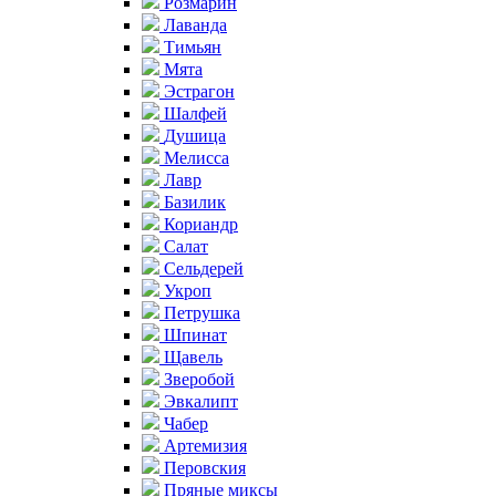
Розмарин
Лаванда
Тимьян
Мята
Эстрагон
Шалфей
Душица
Мелисса
Лавр
Базилик
Кориандр
Салат
Сельдерей
Укроп
Петрушка
Шпинат
Щавель
Зверобой
Эвкалипт
Чабер
Артемизия
Перовския
Пряные миксы