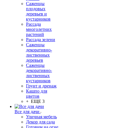
Саженцы
плодовых
деревьев и
кустарников
Рассада
многолетних
растений
Рассада зелени
Саженцы
декоративно-
лиственных
деревьев
Саженцы
декоративно-
лиственных
кустарников
Грунт и дренаж
Кашпо для
цветов
+ ЕЩЕ 3
Все для дачи
Уличная мебель
Декор для сада
Готовим на огне