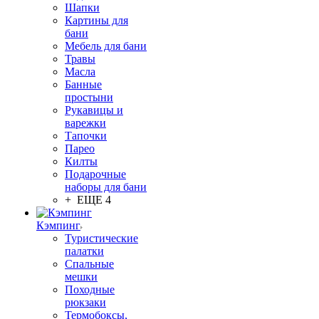
Шапки
Картины для
бани
Мебель для бани
Травы
Масла
Банные
простыни
Рукавицы и
варежки
Тапочки
Парео
Килты
Подарочные
наборы для бани
+ ЕЩЕ 4
Кэмпинг
Туристические
палатки
Спальные
мешки
Походные
рюкзаки
Термобоксы,