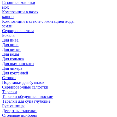
Газонные коврики
мох
Композиции в вазах
кашпо
Композиции в стекле с имитацией воды
земли
Сервировка стола
Бокалы
Для пива
Для вина
Для виски
Для воды
Для коньяка
Для шампанского
Для ликера
Для коктейлей
Стопки
Подставки для бутылок
Сервировочные салфетки
Тарелки
Тарелки обеденные плоские
Тарелки для супа глубокие
Бульонницы
Десертные тарелки
Столовые приборы