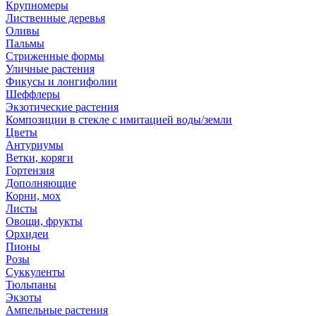
Крупномеры
Лиственные деревья
Оливы
Пальмы
Стриженные формы
Уличные растения
Фикусы и лонгифолии
Шеффлеры
Экзотические растения
Композиции в стекле с имитацией воды/земли
Цветы
Антуриумы
Ветки, коряги
Гортензия
Дополняющие
Корни, мох
Листы
Овощи, фрукты
Орхидеи
Пионы
Розы
Суккуленты
Тюльпаны
Экзоты
Ампельные растения