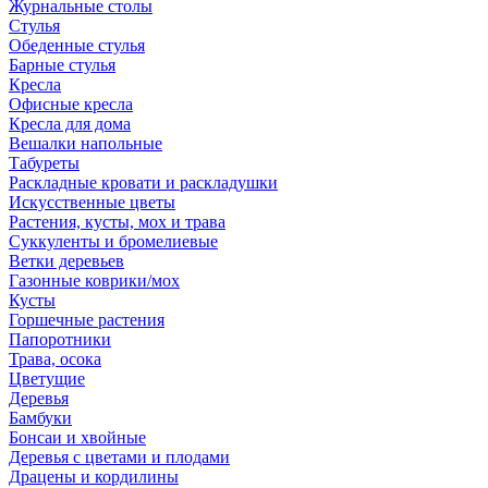
Журнальные столы
Стулья
Обеденные стулья
Барные стулья
Кресла
Офисные кресла
Кресла для дома
Вешалки напольные
Табуреты
Раскладные кровати и раскладушки
Искусственные цветы
Растения, кусты, мох и трава
Суккуленты и бромелиевые
Ветки деревьев
Газонные коврики/мох
Кусты
Горшечные растения
Папоротники
Трава, осока
Цветущие
Деревья
Бамбуки
Бонсаи и хвойные
Деревья с цветами и плодами
Драцены и кордилины