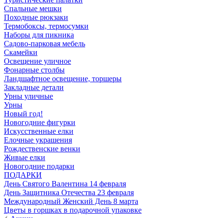
Спальные мешки
Походные рюкзаки
Термобоксы, термосумки
Наборы для пикника
Садово-парковая мебель
Скамейки
Освещение уличное
Фонарные столбы
Ландшафтное освещение, торшеры
Закладные детали
Урны уличные
Урны
Новый год!
Новогодние фигурки
Искусственные елки
Елочные украшения
Рождественские венки
Живые елки
Новогодние подарки
ПОДАРКИ
День Святого Валентина 14 февраля
День Защитника Отечества 23 февраля
Международный Женский День 8 марта
Цветы в горшках в подарочной упаковке