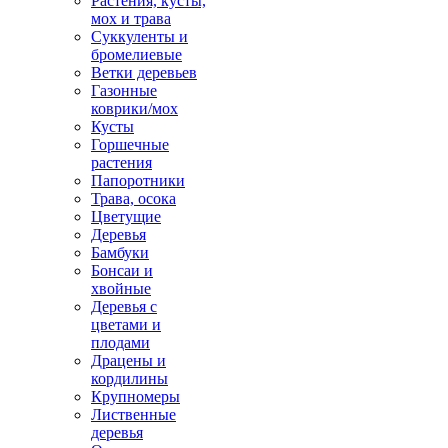
Растения, кусты,
мох и трава
Суккуленты и
бромелиевые
Ветки деревьев
Газонные
коврики/мох
Кусты
Горшечные
растения
Папоротники
Трава, осока
Цветущие
Деревья
Бамбуки
Бонсаи и
хвойные
Деревья с
цветами и
плодами
Драцены и
кордилины
Крупномеры
Лиственные
деревья