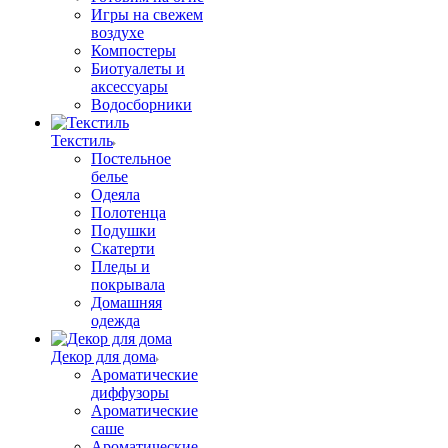
Игры на свежем
воздухе
Компостеры
Биотуалеты и
аксессуары
Водосборники
Текстиль
Постельное
белье
Одеяла
Полотенца
Подушки
Скатерти
Пледы и
покрывала
Домашняя
одежда
Декор для дома
Ароматические
диффузоры
Ароматические
саше
Ароматические