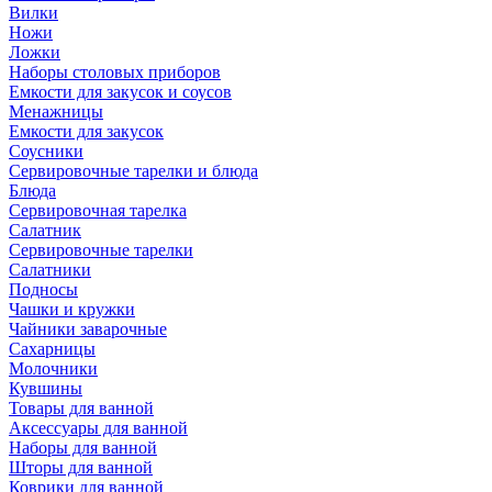
Вилки
Ножи
Ложки
Наборы столовых приборов
Емкости для закусок и соусов
Менажницы
Емкости для закусок
Соусники
Сервировочные тарелки и блюда
Блюда
Сервировочная тарелка
Салатник
Сервировочные тарелки
Салатники
Подносы
Чашки и кружки
Чайники заварочные
Сахарницы
Молочники
Кувшины
Товары для ванной
Аксессуары для ванной
Наборы для ванной
Шторы для ванной
Коврики для ванной