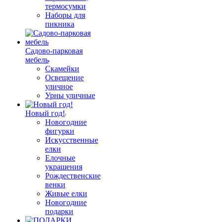
термосумки
Наборы для
пикника
Садово-парковая
мебель
Скамейки
Освещение
уличное
Урны уличные
Новый год!
Новогодние
фигурки
Искусственные
елки
Елочные
украшения
Рождественские
венки
Живые елки
Новогодние
подарки