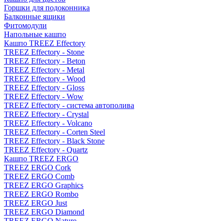
Горшки для подоконника
Балконные ящики
Фитомодули
Напольные кашпо
Кашпо TREEZ Effectory
TREEZ Effectory - Stone
TREEZ Effectory - Beton
TREEZ Effectory - Metal
TREEZ Effectory - Wood
TREEZ Effectory - Gloss
TREEZ Effectory - Wow
TREEZ Effectory - система автополива
TREEZ Effectory - Crystal
TREEZ Effectory - Volcano
TREEZ Effectory - Corten Steel
TREEZ Effectory - Black Stone
TREEZ Effectory - Quartz
Кашпо TREEZ ERGO
TREEZ ERGO Cork
TREEZ ERGO Comb
TREEZ ERGO Graphics
TREEZ ERGO Rombo
TREEZ ERGO Just
TREEZ ERGO Diamond
TREEZ ERGO Nature