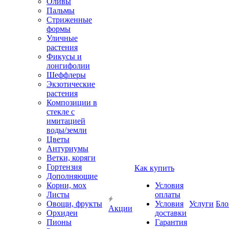
Оливы
Пальмы
Стриженные
формы
Уличные
растения
Фикусы и
лонгифолии
Шеффлеры
Экзотические
растения
Композиции в
стекле с
имитацией
воды/земли
Цветы
Антуриумы
Ветки, коряги
Гортензия
Как купить
Дополняющие
Корни, мох
Условия
Листы
оплаты
Овощи, фрукты
Условия
Услуги
Бло
Акции
Орхидеи
доставки
Пионы
Гарантия