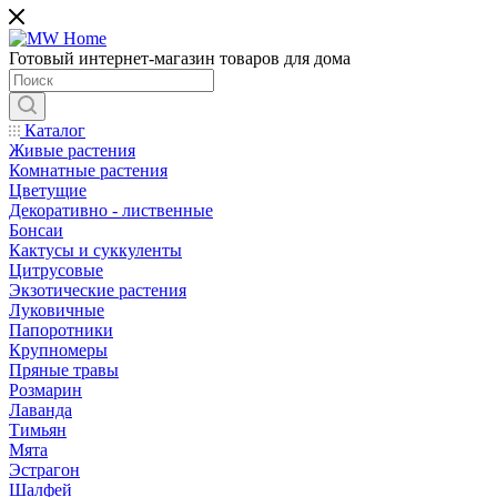
Готовый интернет-магазин товаров для дома
Каталог
Живые растения
Комнатные растения
Цветущие
Декоративно - лиственные
Бонсаи
Кактусы и суккуленты
Цитрусовые
Экзотические растения
Луковичные
Папоротники
Крупномеры
Пряные травы
Розмарин
Лаванда
Тимьян
Мята
Эстрагон
Шалфей