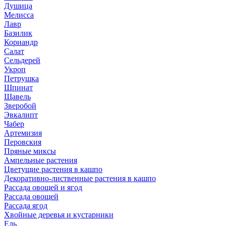
Душица
Мелисса
Лавр
Базилик
Кориандр
Салат
Сельдерей
Укроп
Петрушка
Шпинат
Щавель
Зверобой
Эвкалипт
Чабер
Артемизия
Перовския
Пряные миксы
Ампельные растения
Цветущие растения в кашпо
Декоративно-лиственные растения в кашпо
Рассада овощей и ягод
Рассада овощей
Рассада ягод
Хвойные деревья и кустарники
Ель