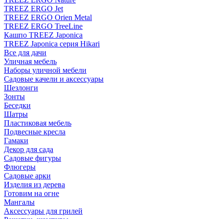
TREEZ ERGO Jet
TREEZ ERGO Orien Metal
TREEZ ERGO TreeLine
Кашпо TREEZ Japonica
TREEZ Japonica серия Hikari
Все для дачи
Уличная мебель
Наборы уличной мебели
Садовые качели и аксессуары
Шезлонги
Зонты
Беседки
Шатры
Пластиковая мебель
Подвесные кресла
Гамаки
Декор для сада
Садовые фигуры
Флюгеры
Садовые арки
Изделия из дерева
Готовим на огне
Мангалы
Аксессуары для грилей