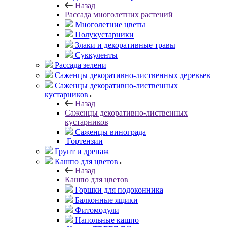
Назад
Рассада многолетних растений
Многолетние цветы
Полукустарники
Злаки и декоративные травы
Суккуленты
Рассада зелени
Саженцы декоративно-лиственных деревьев
Саженцы декоративно-лиственных
кустарников
Назад
Саженцы декоративно-лиственных
кустарников
Саженцы винограда
Гортензии
Грунт и дренаж
Кашпо для цветов
Назад
Кашпо для цветов
Горшки для подоконника
Балконные ящики
Фитомодули
Напольные кашпо