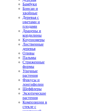
Бамбуки
Бонсаи и
хвойные
Деревья с
цветами и
плодами
Драцены и
кордилины
Крупномеры
Лиственные
деревья
Оливы
Пальмы
Стриженные
формы
Уличные
растения
Фикусы и
лонгифолии
Шеффлеры
Экзотические
растения
Композиции в
стекле с