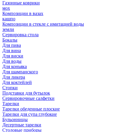
Газонные коврики
мох
Композиции в вазах
кашпо
Композиции в стекле с имитацией воды
земли
Сервировка стола
Бокалы
Для пива
Для вина
Для виски
Для воды
Для коньяка
Для шампанского
Для ликера
Для коктейлей
Стопки
Подставки для бутылок
Сервировочные салфетки
Тарелки
Тарелки обеденные плоские
Тарелки для супа глубокие
Бульонницы
Десертные тарелки
Столовые приборы