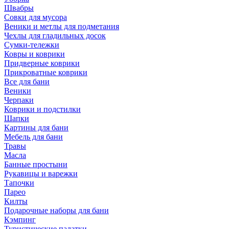
Швабры
Совки для мусора
Веники и метлы для подметания
Чехлы для гладильных досок
Сумки-тележки
Ковры и коврики
Придверные коврики
Прикроватные коврики
Все для бани
Веники
Черпаки
Коврики и подстилки
Шапки
Картины для бани
Мебель для бани
Травы
Масла
Банные простыни
Рукавицы и варежки
Тапочки
Парео
Килты
Подарочные наборы для бани
Кэмпинг
Туристические палатки