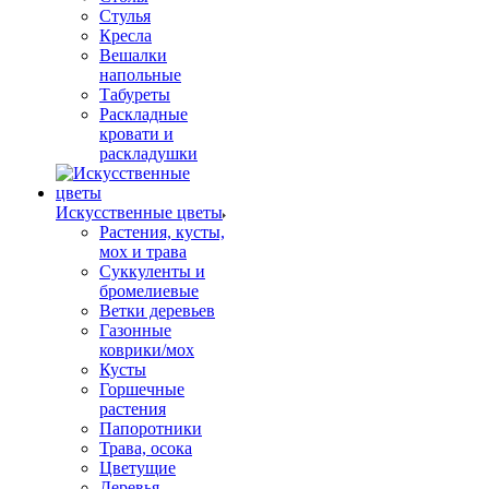
Стулья
Кресла
Вешалки
напольные
Табуреты
Раскладные
кровати и
раскладушки
Искусственные цветы
Растения, кусты,
мох и трава
Суккуленты и
бромелиевые
Ветки деревьев
Газонные
коврики/мох
Кусты
Горшечные
растения
Папоротники
Трава, осока
Цветущие
Деревья