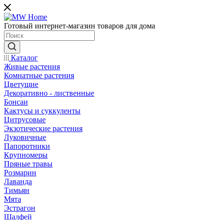
Готовый интернет-магазин товаров для дома
Каталог
Живые растения
Комнатные растения
Цветущие
Декоративно - лиственные
Бонсаи
Кактусы и суккуленты
Цитрусовые
Экзотические растения
Луковичные
Папоротники
Крупномеры
Пряные травы
Розмарин
Лаванда
Тимьян
Мята
Эстрагон
Шалфей