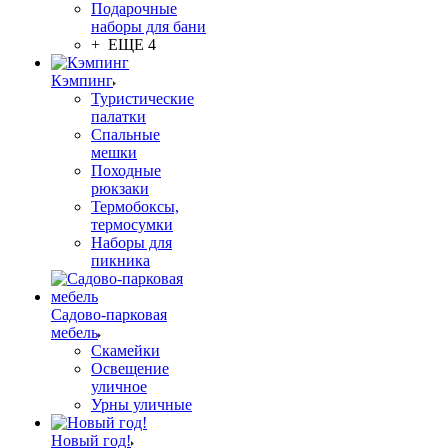
Подарочные
наборы для бани
+ ЕЩЕ 4
Кэмпинг
Туристические
палатки
Спальные
мешки
Походные
рюкзаки
Термобоксы,
термосумки
Наборы для
пикника
Садово-парковая
мебель
Скамейки
Освещение
уличное
Урны уличные
Новый год!