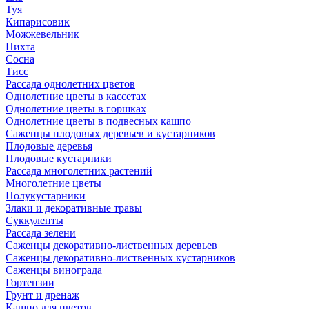
Туя
Кипарисовик
Можжевельник
Пихта
Сосна
Тисc
Рассада однолетних цветов
Однолетние цветы в кассетах
Однолетние цветы в горшках
Однолетние цветы в подвесных кашпо
Саженцы плодовых деревьев и кустарников
Плодовые деревья
Плодовые кустарники
Рассада многолетних растений
Многолетние цветы
Полукустарники
Злаки и декоративные травы
Суккуленты
Рассада зелени
Саженцы декоративно-лиственных деревьев
Саженцы декоративно-лиственных кустарников
Саженцы винограда
Гортензии
Грунт и дренаж
Кашпо для цветов