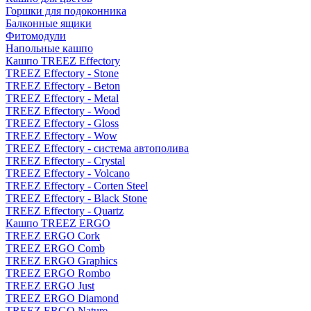
Горшки для подоконника
Балконные ящики
Фитомодули
Напольные кашпо
Кашпо TREEZ Effectory
TREEZ Effectory - Stone
TREEZ Effectory - Beton
TREEZ Effectory - Metal
TREEZ Effectory - Wood
TREEZ Effectory - Gloss
TREEZ Effectory - Wow
TREEZ Effectory - система автополива
TREEZ Effectory - Crystal
TREEZ Effectory - Volcano
TREEZ Effectory - Corten Steel
TREEZ Effectory - Black Stone
TREEZ Effectory - Quartz
Кашпо TREEZ ERGO
TREEZ ERGO Cork
TREEZ ERGO Comb
TREEZ ERGO Graphics
TREEZ ERGO Rombo
TREEZ ERGO Just
TREEZ ERGO Diamond
TREEZ ERGO Nature