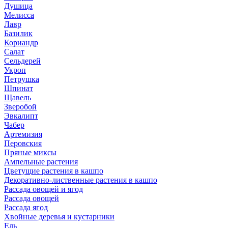
Душица
Мелисса
Лавр
Базилик
Кориандр
Салат
Сельдерей
Укроп
Петрушка
Шпинат
Щавель
Зверобой
Эвкалипт
Чабер
Артемизия
Перовския
Пряные миксы
Ампельные растения
Цветущие растения в кашпо
Декоративно-лиственные растения в кашпо
Рассада овощей и ягод
Рассада овощей
Рассада ягод
Хвойные деревья и кустарники
Ель