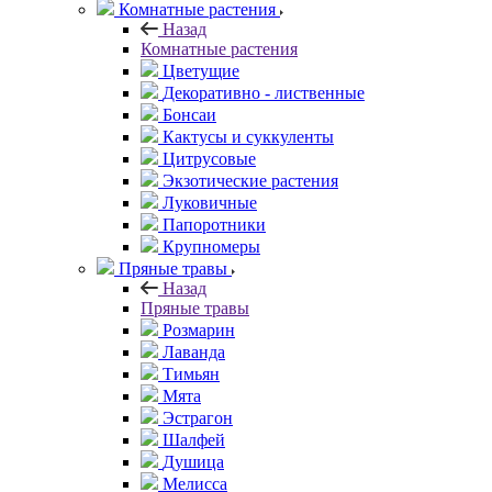
Комнатные растения
Назад
Комнатные растения
Цветущие
Декоративно - лиственные
Бонсаи
Кактусы и суккуленты
Цитрусовые
Экзотические растения
Луковичные
Папоротники
Крупномеры
Пряные травы
Назад
Пряные травы
Розмарин
Лаванда
Тимьян
Мята
Эстрагон
Шалфей
Душица
Мелисса