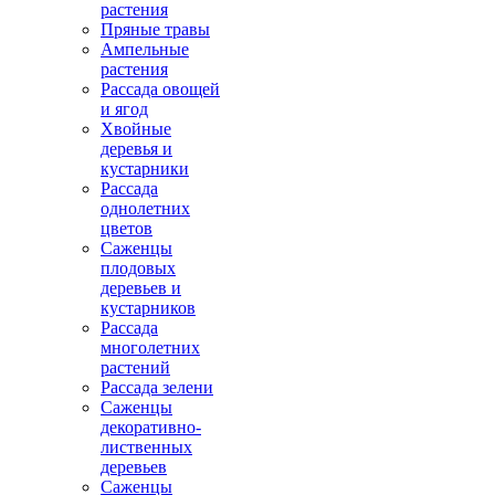
растения
Пряные травы
Ампельные
растения
Рассада овощей
и ягод
Хвойные
деревья и
кустарники
Рассада
однолетних
цветов
Саженцы
плодовых
деревьев и
кустарников
Рассада
многолетних
растений
Рассада зелени
Саженцы
декоративно-
лиственных
деревьев
Саженцы