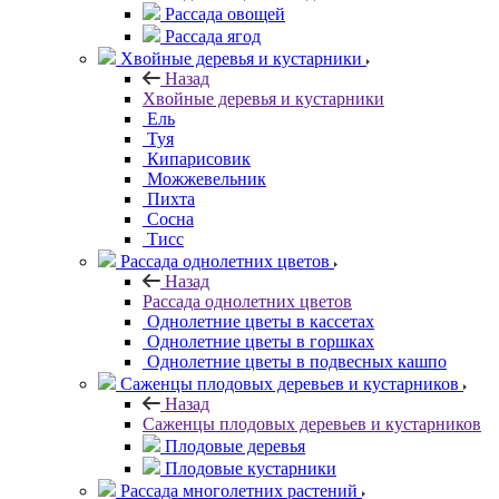
Рассада овощей
Рассада ягод
Хвойные деревья и кустарники
Назад
Хвойные деревья и кустарники
Ель
Туя
Кипарисовик
Можжевельник
Пихта
Сосна
Тисc
Рассада однолетних цветов
Назад
Рассада однолетних цветов
Однолетние цветы в кассетах
Однолетние цветы в горшках
Однолетние цветы в подвесных кашпо
Саженцы плодовых деревьев и кустарников
Назад
Саженцы плодовых деревьев и кустарников
Плодовые деревья
Плодовые кустарники
Рассада многолетних растений