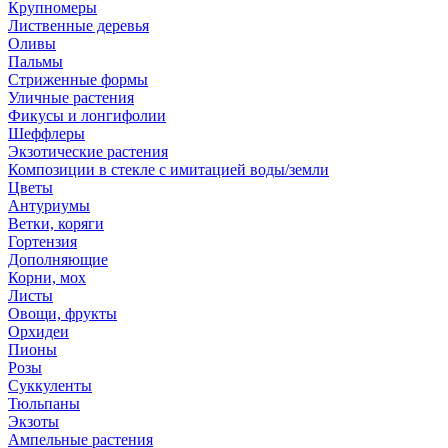
Крупномеры
Лиственные деревья
Оливы
Пальмы
Стриженные формы
Уличные растения
Фикусы и лонгифолии
Шеффлеры
Экзотические растения
Композиции в стекле с имитацией воды/земли
Цветы
Антуриумы
Ветки, коряги
Гортензия
Дополняющие
Корни, мох
Листы
Овощи, фрукты
Орхидеи
Пионы
Розы
Суккуленты
Тюльпаны
Экзоты
Ампельные растения