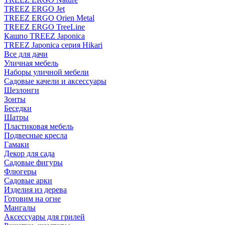
TREEZ ERGO Jet
TREEZ ERGO Orien Metal
TREEZ ERGO TreeLine
Кашпо TREEZ Japonica
TREEZ Japonica серия Hikari
Все для дачи
Уличная мебель
Наборы уличной мебели
Садовые качели и аксессуары
Шезлонги
Зонты
Беседки
Шатры
Пластиковая мебель
Подвесные кресла
Гамаки
Декор для сада
Садовые фигуры
Флюгеры
Садовые арки
Изделия из дерева
Готовим на огне
Мангалы
Аксессуары для грилей