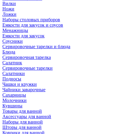
Вилки
Ножи
Ложки
Наборы столовых приборов
Емкости для закусок и соусов
Менажницы
Емкости для закусок
Соусники
Сервировочные тарелки и блюда
Блюда
Сервировочная тарелка
Салатник
Сервировочные тарелки
Салатники
Подносы
Чашки и кружки
Чайники заварочные
Сахарницы
Молочники
Кувшины
Товары для ванной
Аксессуары для ванной
Наборы для ванной
Шторы для ванной
Коврики для ванной