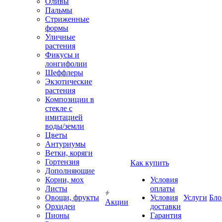
Оливы
Пальмы
Стриженные
формы
Уличные
растения
Фикусы и
лонгифолии
Шеффлеры
Экзотические
растения
Композиции в
стекле с
имитацией
воды/земли
Цветы
Антуриумы
Ветки, коряги
Гортензия
Как купить
Дополняющие
Корни, мох
Условия
Листы
оплаты
Овощи, фрукты
Условия
Услуги
Бло
Акции
Орхидеи
доставки
Пионы
Гарантия