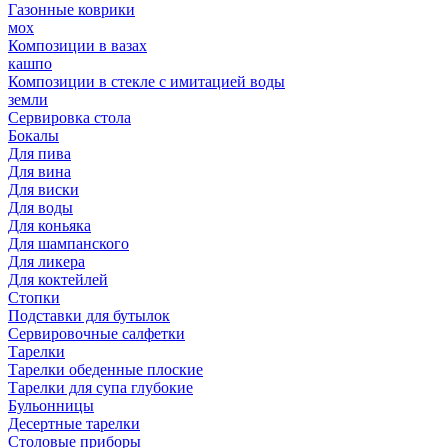
Газонные коврики
мох
Композиции в вазах
кашпо
Композиции в стекле с имитацией воды
земли
Сервировка стола
Бокалы
Для пива
Для вина
Для виски
Для воды
Для коньяка
Для шампанского
Для ликера
Для коктейлей
Стопки
Подставки для бутылок
Сервировочные салфетки
Тарелки
Тарелки обеденные плоские
Тарелки для супа глубокие
Бульонницы
Десертные тарелки
Столовые приборы