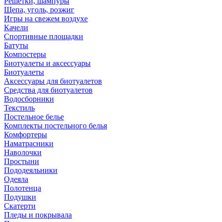
Решетки, шампуры
Щепа, уголь, розжиг
Игры на свежем воздухе
Качели
Спортивные площадки
Батуты
Компостеры
Биотуалеты и аксессуары
Биотуалеты
Аксессуары для биотуалетов
Средства для биотуалетов
Водосборники
Текстиль
Постельное белье
Комплекты постельного белья
Комфортеры
Наматрасники
Наволочки
Простыни
Пододеяльники
Одеяла
Полотенца
Подушки
Скатерти
Пледы и покрывала