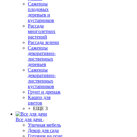
Саженцы
плодовых
деревьев и
кустарников
Рассада
многолетних
растений
Рассада зелени
Саженцы
декоративно-
лиственных
деревьев
Саженцы
декоративно-
лиственных
кустарников
Грунт и дренаж
Кашпо для
цветов
+ ЕЩЕ 3
Все для дачи
Уличная мебель
Декор для сада
Готовим на огне