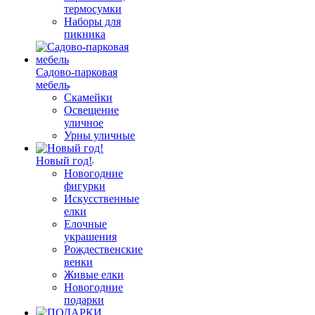
термосумки
Наборы для
пикника
Садово-парковая
мебель
Скамейки
Освещение
уличное
Урны уличные
Новый год!
Новогодние
фигурки
Искусственные
елки
Елочные
украшения
Рождественские
венки
Живые елки
Новогодние
подарки