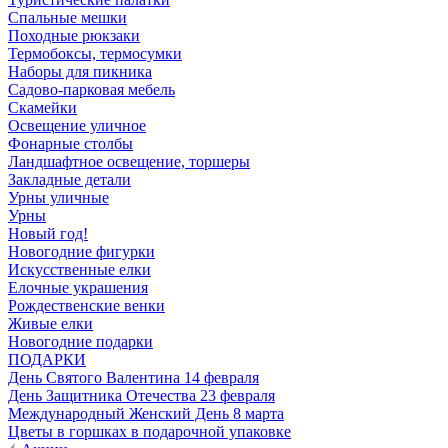
Спальные мешки
Походные рюкзаки
Термобоксы, термосумки
Наборы для пикника
Садово-парковая мебель
Скамейки
Освещение уличное
Фонарные столбы
Ландшафтное освещение, торшеры
Закладные детали
Урны уличные
Урны
Новый год!
Новогодние фигурки
Искусственные елки
Елочные украшения
Рождественские венки
Живые елки
Новогодние подарки
ПОДАРКИ
День Святого Валентина 14 февраля
День Защитника Отечества 23 февраля
Международный Женский День 8 марта
Цветы в горшках в подарочной упаковке