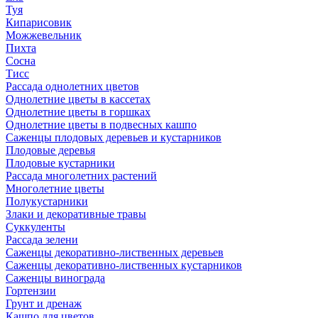
Туя
Кипарисовик
Можжевельник
Пихта
Сосна
Тисc
Рассада однолетних цветов
Однолетние цветы в кассетах
Однолетние цветы в горшках
Однолетние цветы в подвесных кашпо
Саженцы плодовых деревьев и кустарников
Плодовые деревья
Плодовые кустарники
Рассада многолетних растений
Многолетние цветы
Полукустарники
Злаки и декоративные травы
Суккуленты
Рассада зелени
Саженцы декоративно-лиственных деревьев
Саженцы декоративно-лиственных кустарников
Саженцы винограда
Гортензии
Грунт и дренаж
Кашпо для цветов