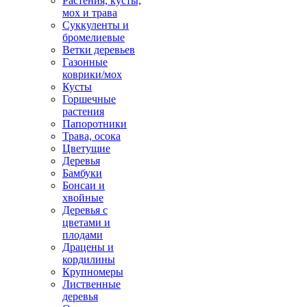
Растения, кусты,
мох и трава
Суккуленты и
бромелиевые
Ветки деревьев
Газонные
коврики/мох
Кусты
Горшечные
растения
Папоротники
Трава, осока
Цветущие
Деревья
Бамбуки
Бонсаи и
хвойные
Деревья с
цветами и
плодами
Драцены и
кордилины
Крупномеры
Лиственные
деревья