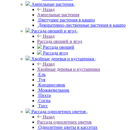
Ампельные растения
Назад
Ампельные растения
Цветущие растения в кашпо
Декоративно-лиственные растения в кашпо
Рассада овощей и ягод
Назад
Рассада овощей и ягод
Рассада овощей
Рассада ягод
Хвойные деревья и кустарники
Назад
Хвойные деревья и кустарники
Ель
Туя
Кипарисовик
Можжевельник
Пихта
Сосна
Тисc
Рассада однолетних цветов
Назад
Рассада однолетних цветов
Однолетние цветы в кассетах