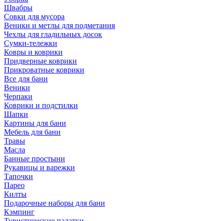
Швабры
Совки для мусора
Веники и метлы для подметания
Чехлы для гладильных досок
Сумки-тележки
Ковры и коврики
Придверные коврики
Прикроватные коврики
Все для бани
Веники
Черпаки
Коврики и подстилки
Шапки
Картины для бани
Мебель для бани
Травы
Масла
Банные простыни
Рукавицы и варежки
Тапочки
Парео
Килты
Подарочные наборы для бани
Кэмпинг
Туристические палатки