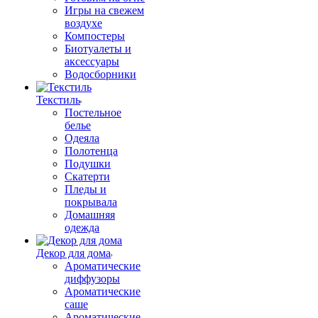
Игры на свежем
воздухе
Компостеры
Биотуалеты и
аксессуары
Водосборники
Текстиль
Постельное
белье
Одеяла
Полотенца
Подушки
Скатерти
Пледы и
покрывала
Домашняя
одежда
Декор для дома
Ароматические
диффузоры
Ароматические
саше
Ароматические