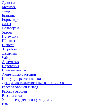
Душица
Мелисса
Лавр
Базилик
Кориандр
Салат
Сельдерей
Укроп
Петрушка
Шпинат
Щавель
Зверобой
Эвкалипт
Чабер
Артемизия
Перовския
Пряные миксы
Ампельные растения
Цветущие растения в кашпо
Декоративно-лиственные растения в кашпо
Рассада овощей и ягод
Рассада овощей
Рассада ягод
Хвойные деревья и кустарники
Ель