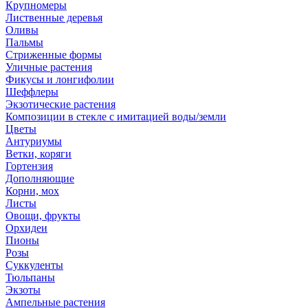
Крупномеры
Лиственные деревья
Оливы
Пальмы
Стриженные формы
Уличные растения
Фикусы и лонгифолии
Шеффлеры
Экзотические растения
Композиции в стекле с имитацией воды/земли
Цветы
Антуриумы
Ветки, коряги
Гортензия
Дополняющие
Корни, мох
Листы
Овощи, фрукты
Орхидеи
Пионы
Розы
Суккуленты
Тюльпаны
Экзоты
Ампельные растения