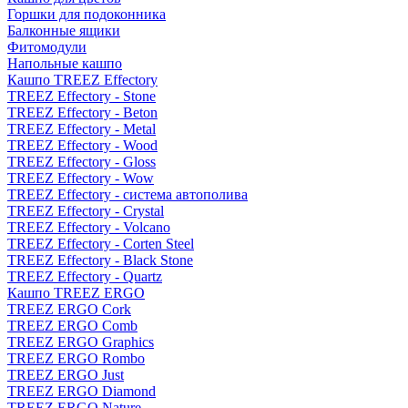
Горшки для подоконника
Балконные ящики
Фитомодули
Напольные кашпо
Кашпо TREEZ Effectory
TREEZ Effectory - Stone
TREEZ Effectory - Beton
TREEZ Effectory - Metal
TREEZ Effectory - Wood
TREEZ Effectory - Gloss
TREEZ Effectory - Wow
TREEZ Effectory - система автополива
TREEZ Effectory - Crystal
TREEZ Effectory - Volcano
TREEZ Effectory - Corten Steel
TREEZ Effectory - Black Stone
TREEZ Effectory - Quartz
Кашпо TREEZ ERGO
TREEZ ERGO Cork
TREEZ ERGO Comb
TREEZ ERGO Graphics
TREEZ ERGO Rombo
TREEZ ERGO Just
TREEZ ERGO Diamond
TREEZ ERGO Nature