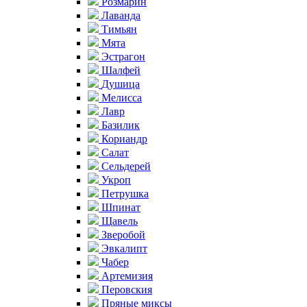
Розмарин
Лаванда
Тимьян
Мята
Эстрагон
Шалфей
Душица
Мелисса
Лавр
Базилик
Кориандр
Салат
Сельдерей
Укроп
Петрушка
Шпинат
Щавель
Зверобой
Эвкалипт
Чабер
Артемизия
Перовския
Пряные миксы