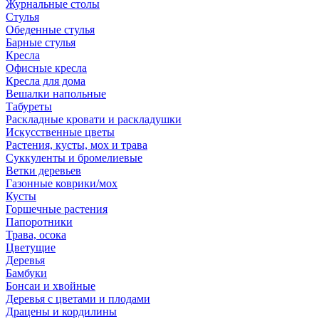
Журнальные столы
Стулья
Обеденные стулья
Барные стулья
Кресла
Офисные кресла
Кресла для дома
Вешалки напольные
Табуреты
Раскладные кровати и раскладушки
Искусственные цветы
Растения, кусты, мох и трава
Суккуленты и бромелиевые
Ветки деревьев
Газонные коврики/мох
Кусты
Горшечные растения
Папоротники
Трава, осока
Цветущие
Деревья
Бамбуки
Бонсаи и хвойные
Деревья с цветами и плодами
Драцены и кордилины