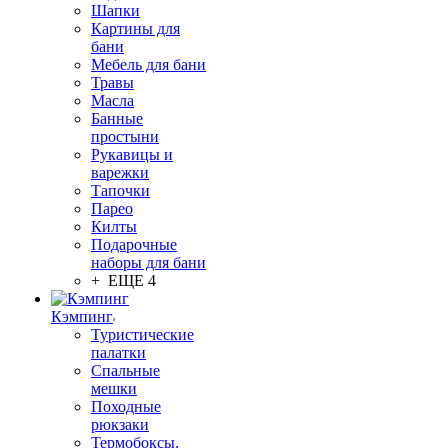
Шапки
Картины для
бани
Мебель для бани
Травы
Масла
Банные
простыни
Рукавицы и
варежки
Тапочки
Парео
Килты
Подарочные
наборы для бани
+ ЕЩЕ 4
Кэмпинг
Туристические
палатки
Спальные
мешки
Походные
рюкзаки
Термобоксы,