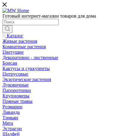
Готовый интернет-магазин товаров для дома
Каталог
Живые растения
Комнатные растения
Цветущие
Декоративно - лиственные
Бонсаи
Кактусы и суккуленты
Цитрусовые
Экзотические растения
Луковичные
Папоротники
Крупномеры
Пряные травы
Розмарин
Лаванда
Тимьян
Мята
Эстрагон
Шалфей