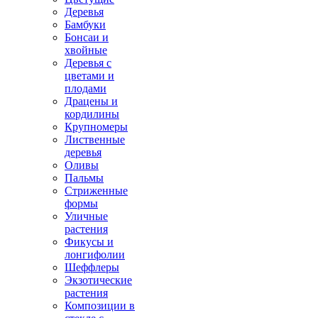
Деревья
Бамбуки
Бонсаи и
хвойные
Деревья с
цветами и
плодами
Драцены и
кордилины
Крупномеры
Лиственные
деревья
Оливы
Пальмы
Стриженные
формы
Уличные
растения
Фикусы и
лонгифолии
Шеффлеры
Экзотические
растения
Композиции в