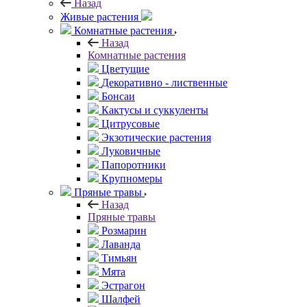
Назад
Живые растения
Комнатные растения
Назад
Комнатные растения
Цветущие
Декоративно - лиственные
Бонсаи
Кактусы и суккуленты
Цитрусовые
Экзотические растения
Луковичные
Папоротники
Крупномеры
Пряные травы
Назад
Пряные травы
Розмарин
Лаванда
Тимьян
Мята
Эстрагон
Шалфей