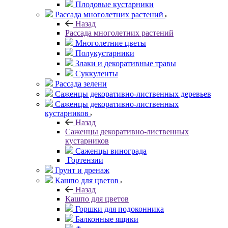
Плодовые кустарники
Рассада многолетних растений
Назад
Рассада многолетних растений
Многолетние цветы
Полукустарники
Злаки и декоративные травы
Суккуленты
Рассада зелени
Саженцы декоративно-лиственных деревьев
Саженцы декоративно-лиственных
кустарников
Назад
Саженцы декоративно-лиственных
кустарников
Саженцы винограда
Гортензии
Грунт и дренаж
Кашпо для цветов
Назад
Кашпо для цветов
Горшки для подоконника
Балконные ящики