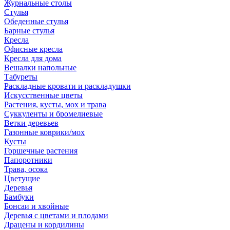
Журнальные столы
Стулья
Обеденные стулья
Барные стулья
Кресла
Офисные кресла
Кресла для дома
Вешалки напольные
Табуреты
Раскладные кровати и раскладушки
Искусственные цветы
Растения, кусты, мох и трава
Суккуленты и бромелиевые
Ветки деревьев
Газонные коврики/мох
Кусты
Горшечные растения
Папоротники
Трава, осока
Цветущие
Деревья
Бамбуки
Бонсаи и хвойные
Деревья с цветами и плодами
Драцены и кордилины