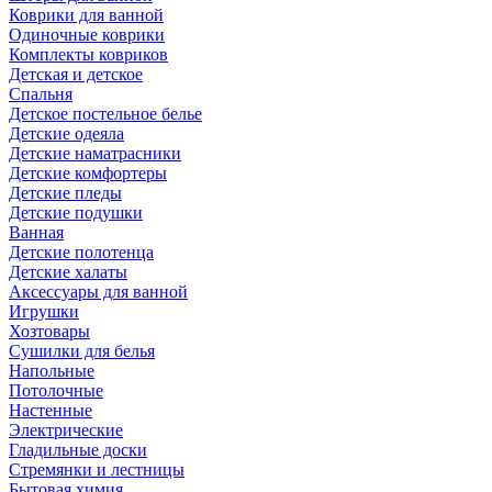
Коврики для ванной
Одиночные коврики
Комплекты ковриков
Детская и детское
Спальня
Детское постельное белье
Детские одеяла
Детские наматрасники
Детские комфортеры
Детские пледы
Детские подушки
Ванная
Детские полотенца
Детские халаты
Аксессуары для ванной
Игрушки
Хозтовары
Сушилки для белья
Напольные
Потолочные
Настенные
Электрические
Гладильные доски
Стремянки и лестницы
Бытовая химия