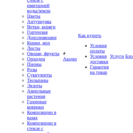
стекле с
имитацией
воды/земли
Цветы
Антуриумы
Ветки, коряги
Гортензия
Как купить
Дополняющие
Корни, мох
Условия
Листы
оплаты
Овощи, фрукты
Условия
Услуги
Бло
Орхидеи
Акции
доставки
Пионы
Гарантия
Розы
на товар
Суккуленты
Тюльпаны
Экзоты
Ампельные
растения
Газонные
коврики
Композиции в
вазах
Композиции в
стекле с