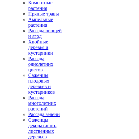
Комнатные
растения
Пряные травы
Ампельные
растения
Рассада овощей
и ягод
Хвойные
деревья и
кустарники
Рассада
однолетних
цветов
Саженцы
плодовых
деревьев и
кустарников
Рассада
многолетних
растений
Рассада зелени
Саженцы
декоративно-
лиственных
деревьев