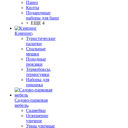
Парео
Килты
Подарочные
наборы для бани
+ ЕЩЕ 4
Кэмпинг
Туристические
палатки
Спальные
мешки
Походные
рюкзаки
Термобоксы,
термосумки
Наборы для
пикника
Садово-парковая
мебель
Скамейки
Освещение
уличное
Урны уличные