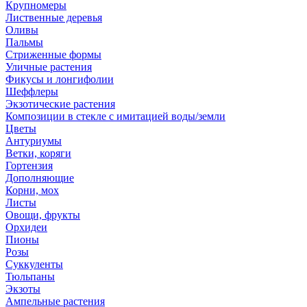
Крупномеры
Лиственные деревья
Оливы
Пальмы
Стриженные формы
Уличные растения
Фикусы и лонгифолии
Шеффлеры
Экзотические растения
Композиции в стекле с имитацией воды/земли
Цветы
Антуриумы
Ветки, коряги
Гортензия
Дополняющие
Корни, мох
Листы
Овощи, фрукты
Орхидеи
Пионы
Розы
Суккуленты
Тюльпаны
Экзоты
Ампельные растения