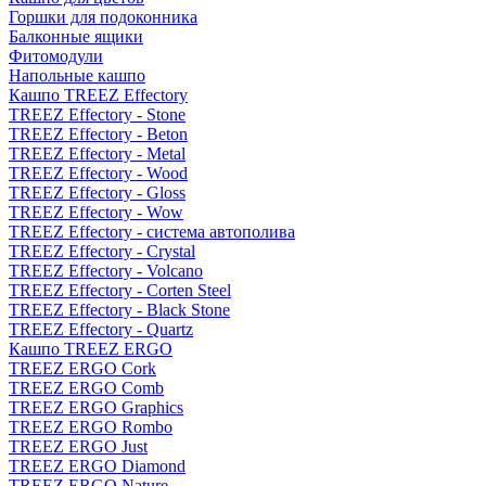
Горшки для подоконника
Балконные ящики
Фитомодули
Напольные кашпо
Кашпо TREEZ Effectory
TREEZ Effectory - Stone
TREEZ Effectory - Beton
TREEZ Effectory - Metal
TREEZ Effectory - Wood
TREEZ Effectory - Gloss
TREEZ Effectory - Wow
TREEZ Effectory - система автополива
TREEZ Effectory - Crystal
TREEZ Effectory - Volcano
TREEZ Effectory - Corten Steel
TREEZ Effectory - Black Stone
TREEZ Effectory - Quartz
Кашпо TREEZ ERGO
TREEZ ERGO Cork
TREEZ ERGO Comb
TREEZ ERGO Graphics
TREEZ ERGO Rombo
TREEZ ERGO Just
TREEZ ERGO Diamond
TREEZ ERGO Nature