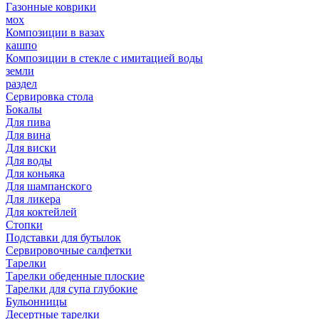
Газонные коврики
мох
Композиции в вазах
кашпо
Композиции в стекле с имитацией воды
земли
раздел
Сервировка стола
Бокалы
Для пива
Для вина
Для виски
Для воды
Для коньяка
Для шампанского
Для ликера
Для коктейлей
Стопки
Подставки для бутылок
Сервировочные салфетки
Тарелки
Тарелки обеденные плоские
Тарелки для супа глубокие
Бульонницы
Десертные тарелки