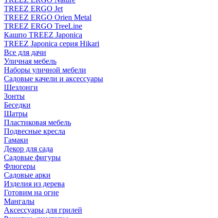
TREEZ ERGO Jet
TREEZ ERGO Orien Metal
TREEZ ERGO TreeLine
Кашпо TREEZ Japonica
TREEZ Japonica серия Hikari
Все для дачи
Уличная мебель
Наборы уличной мебели
Садовые качели и аксессуары
Шезлонги
Зонты
Беседки
Шатры
Пластиковая мебель
Подвесные кресла
Гамаки
Декор для сада
Садовые фигуры
Флюгеры
Садовые арки
Изделия из дерева
Готовим на огне
Мангалы
Аксессуары для грилей