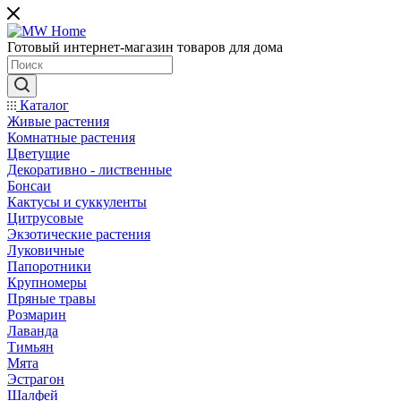
Готовый интернет-магазин товаров для дома
Каталог
Живые растения
Комнатные растения
Цветущие
Декоративно - лиственные
Бонсаи
Кактусы и суккуленты
Цитрусовые
Экзотические растения
Луковичные
Папоротники
Крупномеры
Пряные травы
Розмарин
Лаванда
Тимьян
Мята
Эстрагон
Шалфей