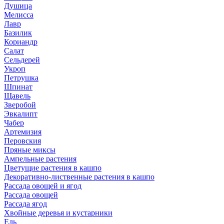
Душица
Мелисса
Лавр
Базилик
Кориандр
Салат
Сельдерей
Укроп
Петрушка
Шпинат
Щавель
Зверобой
Эвкалипт
Чабер
Артемизия
Перовския
Пряные миксы
Ампельные растения
Цветущие растения в кашпо
Декоративно-лиственные растения в кашпо
Рассада овощей и ягод
Рассада овощей
Рассада ягод
Хвойные деревья и кустарники
Ель