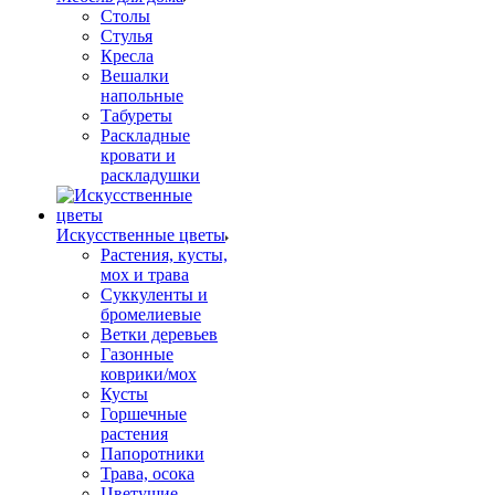
Столы
Стулья
Кресла
Вешалки
напольные
Табуреты
Раскладные
кровати и
раскладушки
Искусственные цветы
Растения, кусты,
мох и трава
Суккуленты и
бромелиевые
Ветки деревьев
Газонные
коврики/мох
Кусты
Горшечные
растения
Папоротники
Трава, осока
Цветущие