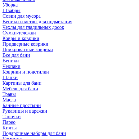
Уборка
Швабры
Совки для мусора
Веники и метлы для подметания
Чехлы для гладильных досок
Сумки-тележки
Ковры и коврики
Придверные коврики
Прикроватные коврики
Все для бани
Веники
Черпаки
Коврики и подстилки
Шапки
Картины для бани
Мебель для бани
Травы
Масла
Банные простыни
Рукавицы и варежки
Тапочки
Парео
Килты
Подарочные наборы для бани
Кэмпинг