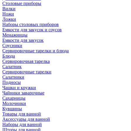
Столовые приборы
Вилки
Ножи
Ложки
Наборы столовых приборов
Емкости для закусок и соусов
Менажницы
Емкости для закусок
Соусники
Сервировочные тарелки и блюда
Блюда
Сервировочная тарелка
Салатник
Сервировочные тарелки
Салатники
Подносы
Чашки и кружки
Чайники заварочные
Сахарницы
Молочники
Кувшины
Товары для ванной
Аксессуары для ванной
Наборы для ванной
Шторы для ванной