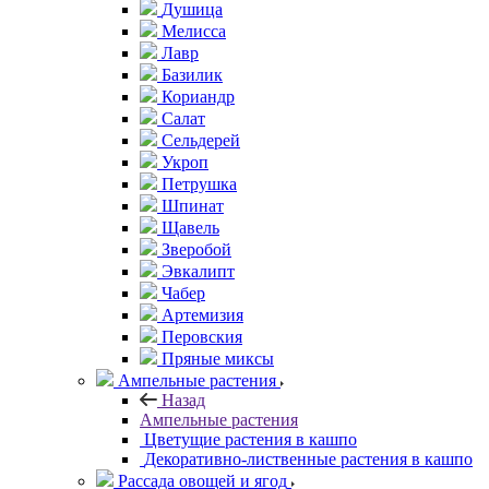
Душица
Мелисса
Лавр
Базилик
Кориандр
Салат
Сельдерей
Укроп
Петрушка
Шпинат
Щавель
Зверобой
Эвкалипт
Чабер
Артемизия
Перовския
Пряные миксы
Ампельные растения
Назад
Ампельные растения
Цветущие растения в кашпо
Декоративно-лиственные растения в кашпо
Рассада овощей и ягод