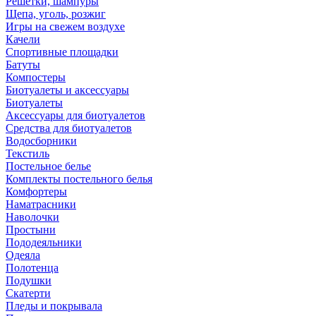
Решетки, шампуры
Щепа, уголь, розжиг
Игры на свежем воздухе
Качели
Спортивные площадки
Батуты
Компостеры
Биотуалеты и аксессуары
Биотуалеты
Аксессуары для биотуалетов
Средства для биотуалетов
Водосборники
Текстиль
Постельное белье
Комплекты постельного белья
Комфортеры
Наматрасники
Наволочки
Простыни
Пододеяльники
Одеяла
Полотенца
Подушки
Скатерти
Пледы и покрывала