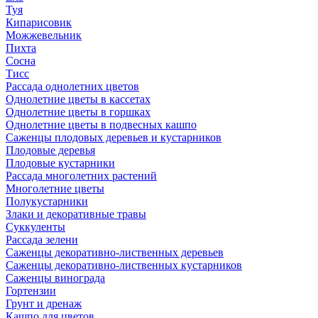
Туя
Кипарисовик
Можжевельник
Пихта
Сосна
Тисc
Рассада однолетних цветов
Однолетние цветы в кассетах
Однолетние цветы в горшках
Однолетние цветы в подвесных кашпо
Саженцы плодовых деревьев и кустарников
Плодовые деревья
Плодовые кустарники
Рассада многолетних растений
Многолетние цветы
Полукустарники
Злаки и декоративные травы
Суккуленты
Рассада зелени
Саженцы декоративно-лиственных деревьев
Саженцы декоративно-лиственных кустарников
Саженцы винограда
Гортензии
Грунт и дренаж
Кашпо для цветов