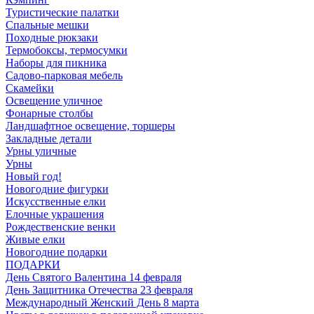
Туристические палатки
Спальные мешки
Походные рюкзаки
Термобоксы, термосумки
Наборы для пикника
Садово-парковая мебель
Скамейки
Освещение уличное
Фонарные столбы
Ландшафтное освещение, торшеры
Закладные детали
Урны уличные
Урны
Новый год!
Новогодние фигурки
Искусственные елки
Елочные украшения
Рождественские венки
Живые елки
Новогодние подарки
ПОДАРКИ
День Святого Валентина 14 февраля
День Защитника Отечества 23 февраля
Международный Женский День 8 марта