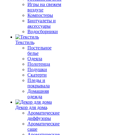
Игры на свежем
воздухе
Компостеры
Биотуалеты и
аксессуары
Водосборники
Текстиль
Постельное
белье
Одеяла
Полотенца
Подушки
Скатерти
Пледы и
покрывала
Домашняя
одежда
Декор для дома
Ароматические
диффузоры
Ароматические
саше
Ароматические