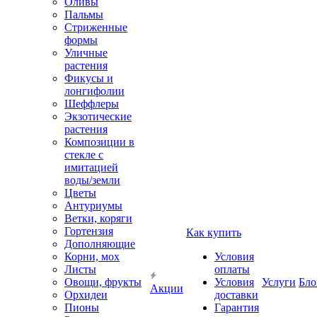
Оливы
Пальмы
Стриженные
формы
Уличные
растения
Фикусы и
лонгифолии
Шеффлеры
Экзотические
растения
Композиции в
стекле с
имитацией
воды/земли
Цветы
Антуриумы
Ветки, коряги
Гортензия
Как купить
Дополняющие
Корни, мох
Условия
Листы
оплаты
Овощи, фрукты
Условия
Услуги
Бло
Акции
Орхидеи
доставки
Пионы
Гарантия