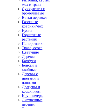
Растения, кусты,
мох и трава
Суккуленты и
бромелиевые
Ветки деревьев
Газонные
коврики/мох
Кусты
Горшечные
растения
Папоротники
Трава, осока
Цветущие
Деревья
Бамбуки
Бонсаи и
хвойные
Деревья с
цветами и
плодами
Драцены и
кордилины
Крупномеры
Лиственные
деревья