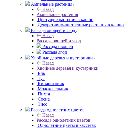
Ампельные растения
Назад
Ампельные растения
Цветущие растения в кашпо
Декоративно-лиственные растения в кашпо
Рассада овощей и ягод
Назад
Рассада овощей и ягод
Рассада овощей
Рассада ягод
Хвойные деревья и кустарники
Назад
Хвойные деревья и кустарники
Ель
Туя
Кипарисовик
Можжевельник
Пихта
Сосна
Тисc
Рассада однолетних цветов
Назад
Рассада однолетних цветов
Однолетние цветы в кассетах