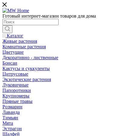
Готовый интернет-магазин товаров для дома
Каталог
Живые растения
Комнатные растения
Цветущие
Декоративно - лиственные
Бонсаи
Кактусы и суккуленты
Цитрусовые
Экзотические растения
Луковичные
Папоротники
Крупномеры
Пряные травы
Розмарин
Лаванда
Тимьян
Мята
Эстрагон
Шалфей