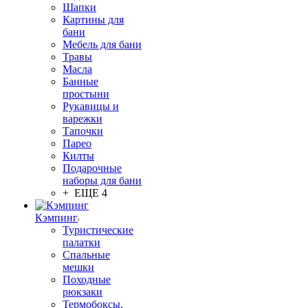
Шапки
Картины для
бани
Мебель для бани
Травы
Масла
Банные
простыни
Рукавицы и
варежки
Тапочки
Парео
Килты
Подарочные
наборы для бани
+ ЕЩЕ 4
Кэмпинг
Туристические
палатки
Спальные
мешки
Походные
рюкзаки
Термобоксы,