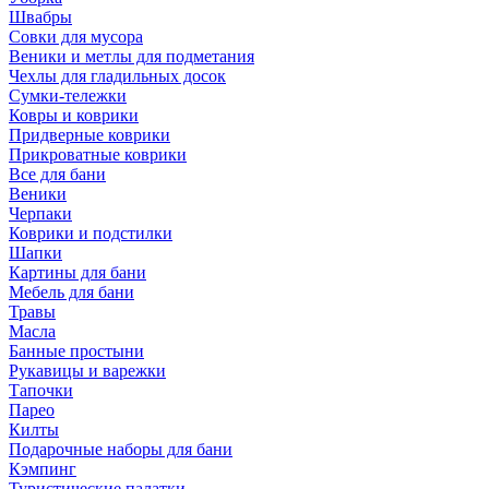
Швабры
Совки для мусора
Веники и метлы для подметания
Чехлы для гладильных досок
Сумки-тележки
Ковры и коврики
Придверные коврики
Прикроватные коврики
Все для бани
Веники
Черпаки
Коврики и подстилки
Шапки
Картины для бани
Мебель для бани
Травы
Масла
Банные простыни
Рукавицы и варежки
Тапочки
Парео
Килты
Подарочные наборы для бани
Кэмпинг
Туристические палатки