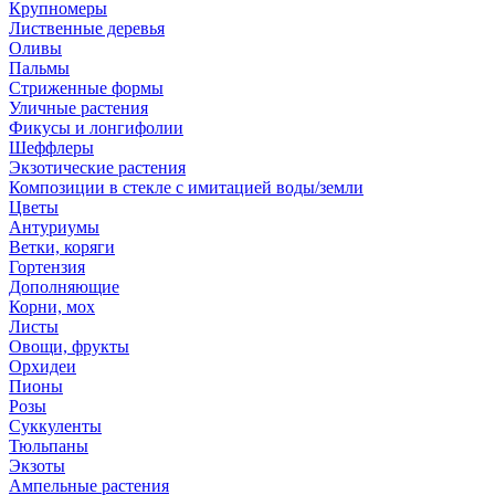
Крупномеры
Лиственные деревья
Оливы
Пальмы
Стриженные формы
Уличные растения
Фикусы и лонгифолии
Шеффлеры
Экзотические растения
Композиции в стекле с имитацией воды/земли
Цветы
Антуриумы
Ветки, коряги
Гортензия
Дополняющие
Корни, мох
Листы
Овощи, фрукты
Орхидеи
Пионы
Розы
Суккуленты
Тюльпаны
Экзоты
Ампельные растения