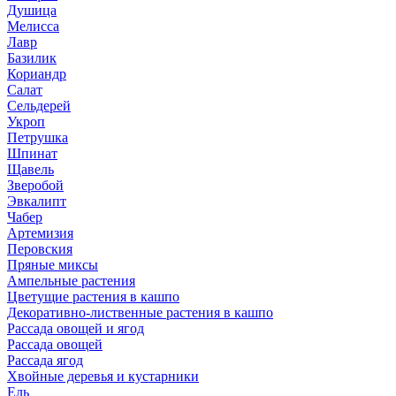
Душица
Мелисса
Лавр
Базилик
Кориандр
Салат
Сельдерей
Укроп
Петрушка
Шпинат
Щавель
Зверобой
Эвкалипт
Чабер
Артемизия
Перовския
Пряные миксы
Ампельные растения
Цветущие растения в кашпо
Декоративно-лиственные растения в кашпо
Рассада овощей и ягод
Рассада овощей
Рассада ягод
Хвойные деревья и кустарники
Ель