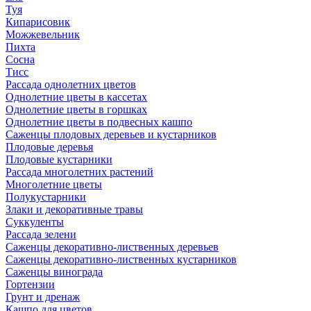
Туя
Кипарисовик
Можжевельник
Пихта
Сосна
Тисc
Рассада однолетних цветов
Однолетние цветы в кассетах
Однолетние цветы в горшках
Однолетние цветы в подвесных кашпо
Саженцы плодовых деревьев и кустарников
Плодовые деревья
Плодовые кустарники
Рассада многолетних растений
Многолетние цветы
Полукустарники
Злаки и декоративные травы
Суккуленты
Рассада зелени
Саженцы декоративно-лиственных деревьев
Саженцы декоративно-лиственных кустарников
Саженцы винограда
Гортензии
Грунт и дренаж
Кашпо для цветов