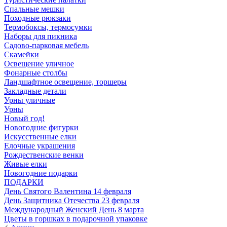
Спальные мешки
Походные рюкзаки
Термобоксы, термосумки
Наборы для пикника
Садово-парковая мебель
Скамейки
Освещение уличное
Фонарные столбы
Ландшафтное освещение, торшеры
Закладные детали
Урны уличные
Урны
Новый год!
Новогодние фигурки
Искусственные елки
Елочные украшения
Рождественские венки
Живые елки
Новогодние подарки
ПОДАРКИ
День Святого Валентина 14 февраля
День Защитника Отечества 23 февраля
Международный Женский День 8 марта
Цветы в горшках в подарочной упаковке