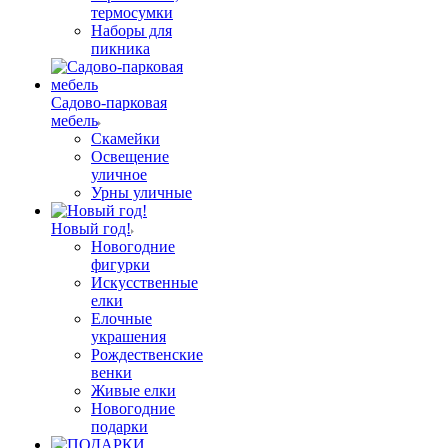
термосумки
Наборы для
пикника
Садово-парковая
мебель
Скамейки
Освещение
уличное
Урны уличные
Новый год!
Новогодние
фигурки
Искусственные
елки
Елочные
украшения
Рождественские
венки
Живые елки
Новогодние
подарки