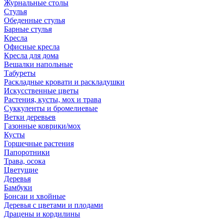
Журнальные столы
Стулья
Обеденные стулья
Барные стулья
Кресла
Офисные кресла
Кресла для дома
Вешалки напольные
Табуреты
Раскладные кровати и раскладушки
Искусственные цветы
Растения, кусты, мох и трава
Суккуленты и бромелиевые
Ветки деревьев
Газонные коврики/мох
Кусты
Горшечные растения
Папоротники
Трава, осока
Цветущие
Деревья
Бамбуки
Бонсаи и хвойные
Деревья с цветами и плодами
Драцены и кордилины