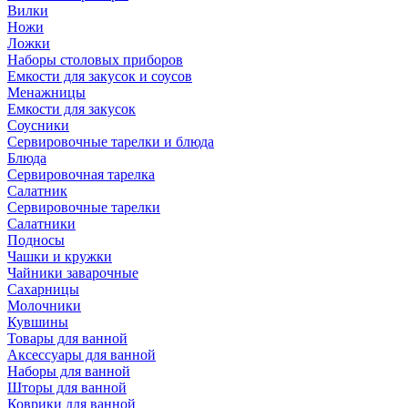
Вилки
Ножи
Ложки
Наборы столовых приборов
Емкости для закусок и соусов
Менажницы
Емкости для закусок
Соусники
Сервировочные тарелки и блюда
Блюда
Сервировочная тарелка
Салатник
Сервировочные тарелки
Салатники
Подносы
Чашки и кружки
Чайники заварочные
Сахарницы
Молочники
Кувшины
Товары для ванной
Аксессуары для ванной
Наборы для ванной
Шторы для ванной
Коврики для ванной