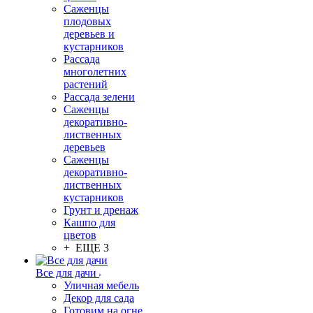
Саженцы
плодовых
деревьев и
кустарников
Рассада
многолетних
растений
Рассада зелени
Саженцы
декоративно-
лиственных
деревьев
Саженцы
декоративно-
лиственных
кустарников
Грунт и дренаж
Кашпо для
цветов
+ ЕЩЕ 3
Все для дачи
Уличная мебель
Декор для сада
Готовим на огне