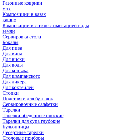
Газонные коврики
мох
Композиции в вазах
кашпо
Композиции в стекле с имитацией воды
земли
Сервировка стола
Бокалы
Для пива
Для вина
Для виски
Для воды
Для коньяка
Для шампанского
Для ликера
Для коктейлей
Стопки
Подставки для бутылок
Сервировочные салфетки
Тарелки
Тарелки обеденные плоские
Тарелки для супа глубокие
Бульонницы
Десертные тарелки
Столовые приборы