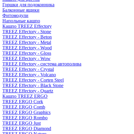
Горшки для подоконника
Балконные ящики
Фитомодули
Напольные кашпо
Кашпо TREEZ Effectory
TREEZ Effectory - Stone
TREEZ Effectory - Beton
TREEZ Effectory - Metal
TREEZ Effectory - Wood
TREEZ Effectory - Gloss
TREEZ Effectory - Wow
TREEZ Effectory - система автополива
TREEZ Effectory - Crystal
TREEZ Effectory - Volcano
TREEZ Effectory - Corten Steel
TREEZ Effectory - Black Stone
TREEZ Effectory - Quartz
Кашпо TREEZ ERGO
TREEZ ERGO Cork
TREEZ ERGO Comb
TREEZ ERGO Graphics
TREEZ ERGO Rombo
TREEZ ERGO Just
TREEZ ERGO Diamond
TREEZ ERGO Nature