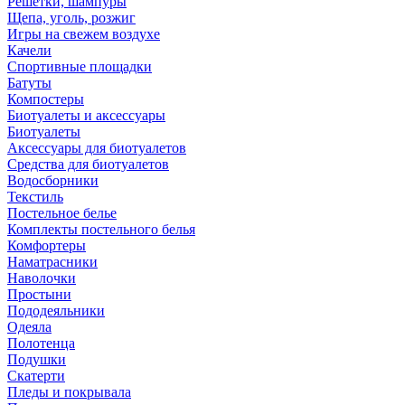
Решетки, шампуры
Щепа, уголь, розжиг
Игры на свежем воздухе
Качели
Спортивные площадки
Батуты
Компостеры
Биотуалеты и аксессуары
Биотуалеты
Аксессуары для биотуалетов
Средства для биотуалетов
Водосборники
Текстиль
Постельное белье
Комплекты постельного белья
Комфортеры
Наматрасники
Наволочки
Простыни
Пододеяльники
Одеяла
Полотенца
Подушки
Скатерти
Пледы и покрывала