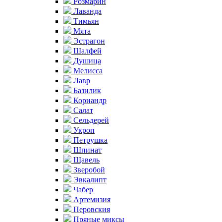
Розмарин
Лаванда
Тимьян
Мята
Эстрагон
Шалфей
Душица
Мелисса
Лавр
Базилик
Кориандр
Салат
Сельдерей
Укроп
Петрушка
Шпинат
Щавель
Зверобой
Эвкалипт
Чабер
Артемизия
Перовския
Пряные миксы