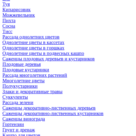
Туя
Кипарисовик
Можжевельник
Пихта
Сосна
Тисc
Рассада однолетних цветов
Однолетние цветы в кассетах
Однолетние цветы в горшках
Однолетние цветы в подвесных кашпо
Саженцы плодовых деревьев и кустарников
Плодовые деревья
Плодовые кустарники
Рассада многолетних растений
Многолетние цветы
Полукустарники
Злаки и декоративные травы
Суккуленты
Рассада зелени
Саженцы декоративно-лиственных деревьев
Саженцы декоративно-лиственных кустарников
Саженцы винограда
Гортензии
Грунт и дренаж
Кашпо для цветов