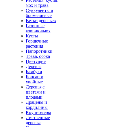
Растения, кусты,
мох и трава
Суккуленты и
бромелиевые
Ветки деревьев
Газонные
коврики/мох
Кусты
Горшечные
растения
Папоротники
Трава, осока
Цветущие
Деревья
Бамбуки
Бонсаи и
хвойные
Деревья с
цветами и
плодами
Драцены и
кордилины
Крупномеры
Лиственные
деревья