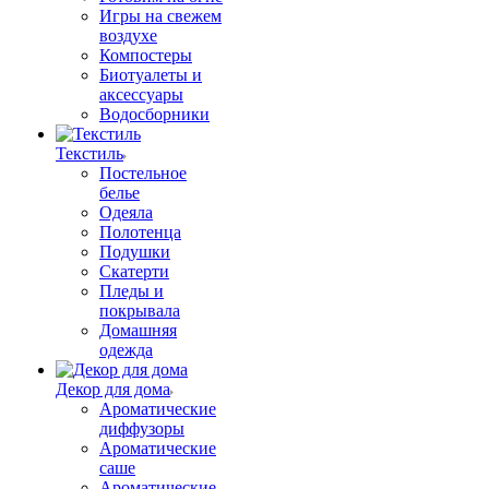
Игры на свежем
воздухе
Компостеры
Биотуалеты и
аксессуары
Водосборники
Текстиль
Постельное
белье
Одеяла
Полотенца
Подушки
Скатерти
Пледы и
покрывала
Домашняя
одежда
Декор для дома
Ароматические
диффузоры
Ароматические
саше
Ароматические