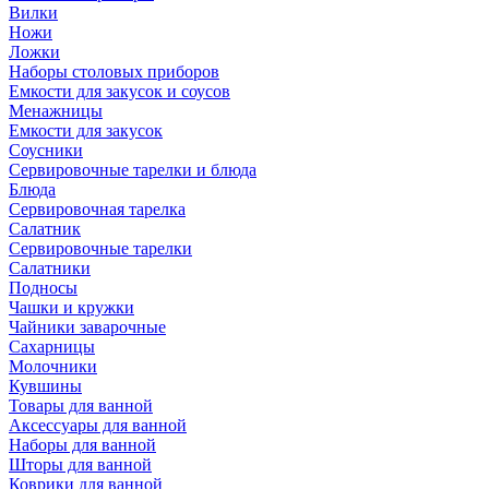
Вилки
Ножи
Ложки
Наборы столовых приборов
Емкости для закусок и соусов
Менажницы
Емкости для закусок
Соусники
Сервировочные тарелки и блюда
Блюда
Сервировочная тарелка
Салатник
Сервировочные тарелки
Салатники
Подносы
Чашки и кружки
Чайники заварочные
Сахарницы
Молочники
Кувшины
Товары для ванной
Аксессуары для ванной
Наборы для ванной
Шторы для ванной
Коврики для ванной