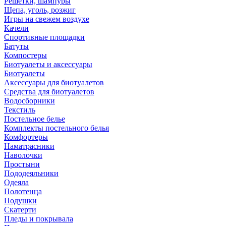
Решетки, шампуры
Щепа, уголь, розжиг
Игры на свежем воздухе
Качели
Спортивные площадки
Батуты
Компостеры
Биотуалеты и аксессуары
Биотуалеты
Аксессуары для биотуалетов
Средства для биотуалетов
Водосборники
Текстиль
Постельное белье
Комплекты постельного белья
Комфортеры
Наматрасники
Наволочки
Простыни
Пододеяльники
Одеяла
Полотенца
Подушки
Скатерти
Пледы и покрывала