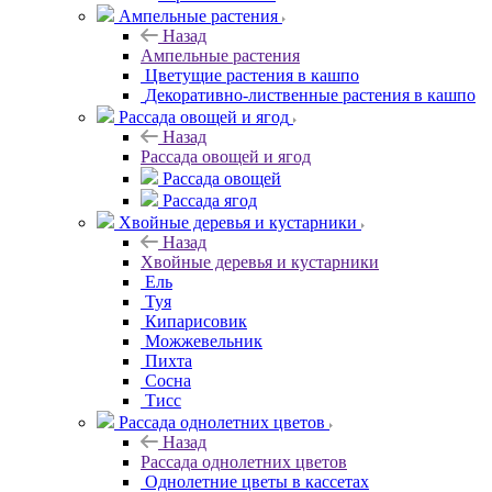
Ампельные растения
Назад
Ампельные растения
Цветущие растения в кашпо
Декоративно-лиственные растения в кашпо
Рассада овощей и ягод
Назад
Рассада овощей и ягод
Рассада овощей
Рассада ягод
Хвойные деревья и кустарники
Назад
Хвойные деревья и кустарники
Ель
Туя
Кипарисовик
Можжевельник
Пихта
Сосна
Тисc
Рассада однолетних цветов
Назад
Рассада однолетних цветов
Однолетние цветы в кассетах