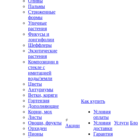
Оливы
Пальмы
Стриженные
формы
Уличные
растения
Фикусы и
лонгифолии
Шеффлеры
Экзотические
растения
Композиции в
стекле с
имитацией
воды/земли
Цветы
Антуриумы
Ветки, коряги
Гортензия
Как купить
Дополняющие
Корни, мох
Условия
Листы
оплаты
Овощи, фрукты
Условия
Услуги
Бло
Акции
Орхидеи
доставки
Пионы
Гарантия