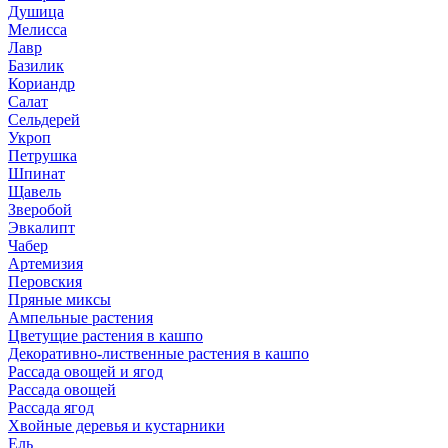
Душица
Мелисса
Лавр
Базилик
Кориандр
Салат
Сельдерей
Укроп
Петрушка
Шпинат
Щавель
Зверобой
Эвкалипт
Чабер
Артемизия
Перовския
Пряные миксы
Ампельные растения
Цветущие растения в кашпо
Декоративно-лиственные растения в кашпо
Рассада овощей и ягод
Рассада овощей
Рассада ягод
Хвойные деревья и кустарники
Ель