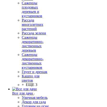
Саженцы
плодовых
деревьев и
кустарников
Рассада
многолетних
растений
Рассада зелени
Саженцы
декоративно-
лиственных
деревьев
Саженцы
декоративно-
лиственных
кустарников
Грунт и дренаж
Кашпо для
цветов
+ ЕЩЕ 3
Все для дачи
Уличная мебель
Декор для сада
Готовим на огне