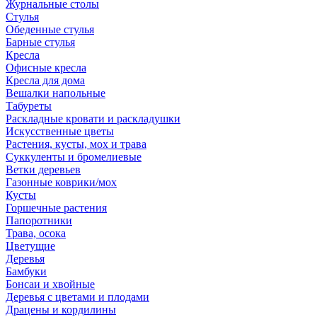
Журнальные столы
Стулья
Обеденные стулья
Барные стулья
Кресла
Офисные кресла
Кресла для дома
Вешалки напольные
Табуреты
Раскладные кровати и раскладушки
Искусственные цветы
Растения, кусты, мох и трава
Суккуленты и бромелиевые
Ветки деревьев
Газонные коврики/мох
Кусты
Горшечные растения
Папоротники
Трава, осока
Цветущие
Деревья
Бамбуки
Бонсаи и хвойные
Деревья с цветами и плодами
Драцены и кордилины