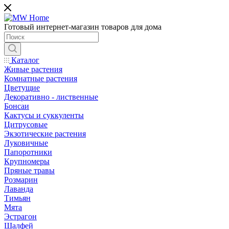
Готовый интернет-магазин товаров для дома
Каталог
Живые растения
Комнатные растения
Цветущие
Декоративно - лиственные
Бонсаи
Кактусы и суккуленты
Цитрусовые
Экзотические растения
Луковичные
Папоротники
Крупномеры
Пряные травы
Розмарин
Лаванда
Тимьян
Мята
Эстрагон
Шалфей