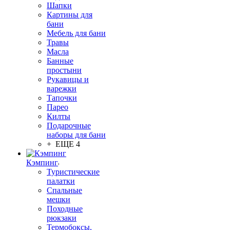
Шапки
Картины для
бани
Мебель для бани
Травы
Масла
Банные
простыни
Рукавицы и
варежки
Тапочки
Парео
Килты
Подарочные
наборы для бани
+ ЕЩЕ 4
Кэмпинг
Туристические
палатки
Спальные
мешки
Походные
рюкзаки
Термобоксы,