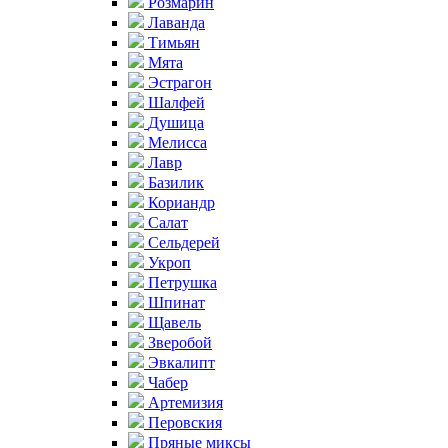
Розмарин
Лаванда
Тимьян
Мята
Эстрагон
Шалфей
Душица
Мелисса
Лавр
Базилик
Кориандр
Салат
Сельдерей
Укроп
Петрушка
Шпинат
Щавель
Зверобой
Эвкалипт
Чабер
Артемизия
Перовския
Пряные миксы