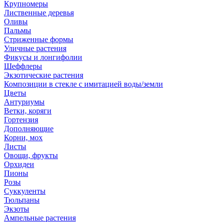
Крупномеры
Лиственные деревья
Оливы
Пальмы
Стриженные формы
Уличные растения
Фикусы и лонгифолии
Шеффлеры
Экзотические растения
Композиции в стекле с имитацией воды/земли
Цветы
Антуриумы
Ветки, коряги
Гортензия
Дополняющие
Корни, мох
Листы
Овощи, фрукты
Орхидеи
Пионы
Розы
Суккуленты
Тюльпаны
Экзоты
Ампельные растения