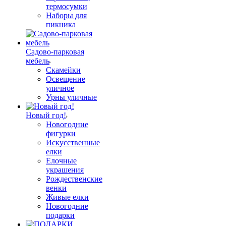
термосумки
Наборы для
пикника
Садово-парковая
мебель
Скамейки
Освещение
уличное
Урны уличные
Новый год!
Новогодние
фигурки
Искусственные
елки
Елочные
украшения
Рождественские
венки
Живые елки
Новогодние
подарки