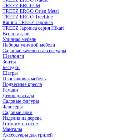
TREEZ ERGO Jet
TREEZ ERGO Orien Metal
TREEZ ERGO TreeLine
Кашпо TREEZ Japonica
TREEZ Japonica серия Hikari
Все для дачи
Уличная мебель
Наборы уличной мебели
Садовые качели и аксессуары
Шезлонги
Зонты
Беседки
Шатры
Пластиковая мебель
Подвесные кресла
Гамаки
Декор для сада
Садовые фигуры
Флюгеры
Садовые арки
Изделия из дерева
Готовим на огне
Мангалы
Аксессуары для грилей