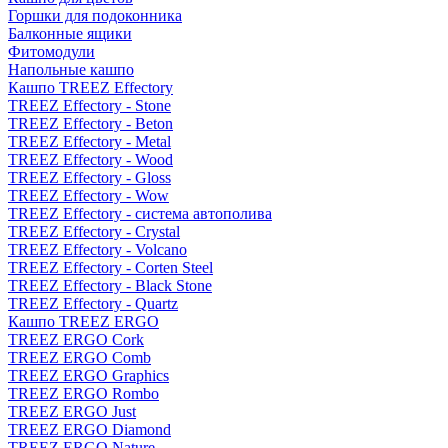
Горшки для подоконника
Балконные ящики
Фитомодули
Напольные кашпо
Кашпо TREEZ Effectory
TREEZ Effectory - Stone
TREEZ Effectory - Beton
TREEZ Effectory - Metal
TREEZ Effectory - Wood
TREEZ Effectory - Gloss
TREEZ Effectory - Wow
TREEZ Effectory - система автополива
TREEZ Effectory - Crystal
TREEZ Effectory - Volcano
TREEZ Effectory - Corten Steel
TREEZ Effectory - Black Stone
TREEZ Effectory - Quartz
Кашпо TREEZ ERGO
TREEZ ERGO Cork
TREEZ ERGO Comb
TREEZ ERGO Graphics
TREEZ ERGO Rombo
TREEZ ERGO Just
TREEZ ERGO Diamond
TREEZ ERGO Nature