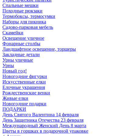
Спальные мешки
Походные рюкзаки
Термобоксы, термосумки
Наборы для пикника
Садово-парковая мебель
Скамейки
Освещение уличное
Фонарные столбы
Ландшафтное освещение, торшеры
Закладные детали
Урны уличные
Урны
Новый год!
Новогодние фигурки
Искусственные елки
Елочные украшения
Рождественские венки
Живые елки
Новогодние подарки
ПОДАРКИ
День Святого Валентина 14 февраля
День Защитника Отечества 23 февраля
Международный Женский День 8 марта
Цветы в горшках в подарочной упаковке