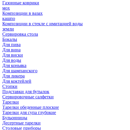
Газонные коврики
мох
Композиции в вазах
кашпо
Композиции в стекле с имитацией воды
земли
Сервировка стола
Бокалы
Для пива
Для вина
Для виски
Для воды
Для коньяка
Для шампанского
Для ликера
Для коктейлей
Стопки
Подставки для бутылок
Сервировочные салфетки
Тарелки
Тарелки обеденные плоские
Тарелки для супа глубокие
Бульонницы
Десертные тарелки
Столовые приборы