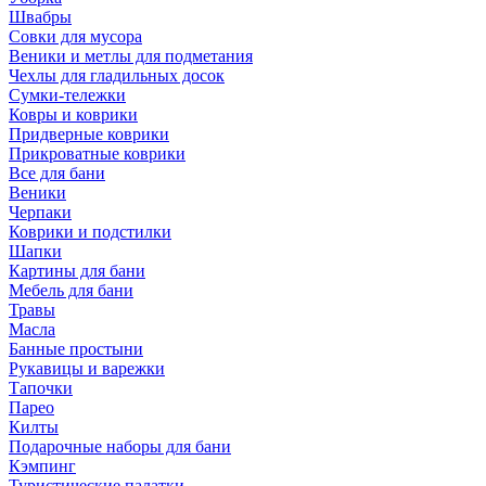
Швабры
Совки для мусора
Веники и метлы для подметания
Чехлы для гладильных досок
Сумки-тележки
Ковры и коврики
Придверные коврики
Прикроватные коврики
Все для бани
Веники
Черпаки
Коврики и подстилки
Шапки
Картины для бани
Мебель для бани
Травы
Масла
Банные простыни
Рукавицы и варежки
Тапочки
Парео
Килты
Подарочные наборы для бани
Кэмпинг
Туристические палатки