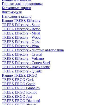
Горшки для подоконника
Балконные ящики
Фитомодули
Напольные кашпо
Кашпо TREEZ Effectory
TREEZ Effectory - Stone
TREEZ Effectory - Beton
TREEZ Effectory - Metal
TREEZ Effectory - Wood
TREEZ Effectory - Gloss
TREEZ Effectory - Wow
TREEZ Effectory - система автополива
TREEZ Effectory - Crystal
TREEZ Effectory - Volcano
TREEZ Effectory - Corten Steel
TREEZ Effectory - Black Stone
TREEZ Effectory - Quartz
Кашпо TREEZ ERGO
TREEZ ERGO Cork
TREEZ ERGO Comb
TREEZ ERGO Graphics
TREEZ ERGO Rombo
TREEZ ERGO Just
TREEZ ERGO Diamond
TREEZ ERGO Nature