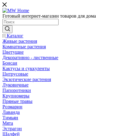
Готовый интернет-магазин товаров для дома
Каталог
Живые растения
Комнатные растения
Цветущие
Декоративно - лиственные
Бонсаи
Кактусы и суккуленты
Цитрусовые
Экзотические растения
Луковичные
Папоротники
Крупномеры
Пряные травы
Розмарин
Лаванда
Тимьян
Мята
Эстрагон
Шалфей