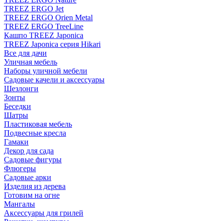
TREEZ ERGO Jet
TREEZ ERGO Orien Metal
TREEZ ERGO TreeLine
Кашпо TREEZ Japonica
TREEZ Japonica серия Hikari
Все для дачи
Уличная мебель
Наборы уличной мебели
Садовые качели и аксессуары
Шезлонги
Зонты
Беседки
Шатры
Пластиковая мебель
Подвесные кресла
Гамаки
Декор для сада
Садовые фигуры
Флюгеры
Садовые арки
Изделия из дерева
Готовим на огне
Мангалы
Аксессуары для грилей