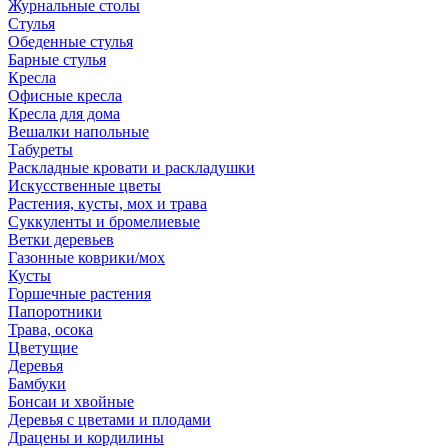
Журнальные столы
Стулья
Обеденные стулья
Барные стулья
Кресла
Офисные кресла
Кресла для дома
Вешалки напольные
Табуреты
Раскладные кровати и раскладушки
Искусственные цветы
Растения, кусты, мох и трава
Суккуленты и бромелиевые
Ветки деревьев
Газонные коврики/мох
Кусты
Горшечные растения
Папоротники
Трава, осока
Цветущие
Деревья
Бамбуки
Бонсаи и хвойные
Деревья с цветами и плодами
Драцены и кордилины