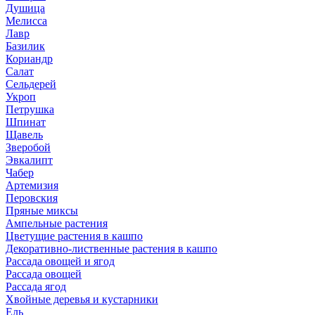
Душица
Мелисса
Лавр
Базилик
Кориандр
Салат
Сельдерей
Укроп
Петрушка
Шпинат
Щавель
Зверобой
Эвкалипт
Чабер
Артемизия
Перовския
Пряные миксы
Ампельные растения
Цветущие растения в кашпо
Декоративно-лиственные растения в кашпо
Рассада овощей и ягод
Рассада овощей
Рассада ягод
Хвойные деревья и кустарники
Ель