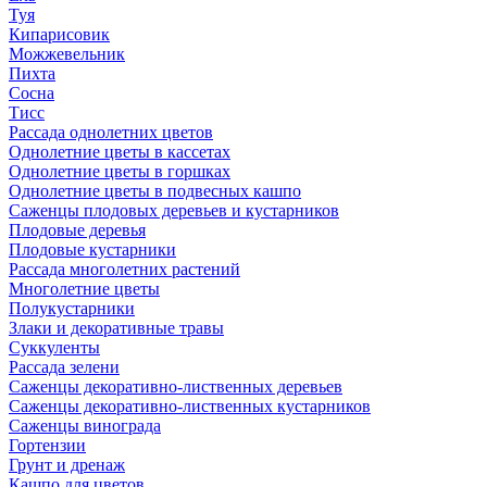
Туя
Кипарисовик
Можжевельник
Пихта
Сосна
Тисc
Рассада однолетних цветов
Однолетние цветы в кассетах
Однолетние цветы в горшках
Однолетние цветы в подвесных кашпо
Саженцы плодовых деревьев и кустарников
Плодовые деревья
Плодовые кустарники
Рассада многолетних растений
Многолетние цветы
Полукустарники
Злаки и декоративные травы
Суккуленты
Рассада зелени
Саженцы декоративно-лиственных деревьев
Саженцы декоративно-лиственных кустарников
Саженцы винограда
Гортензии
Грунт и дренаж
Кашпо для цветов