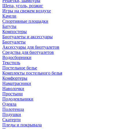
Решетки, шампуры
Щепа, уголь, розжиг
Игры на свежем воздухе
Качели
Спортивные площадки
Батуты
Компостеры
Биотуалеты и аксессуары
Биотуалеты
Аксессуары для биотуалетов
Средства для биотуалетов
Водосборники
Текстиль
Постельное белье
Комплекты постельного белья
Комфортеры
Наматрасники
Наволочки
Простыни
Пододеяльники
Одеяла
Полотенца
Подушки
Скатерти
Пледы и покрывала