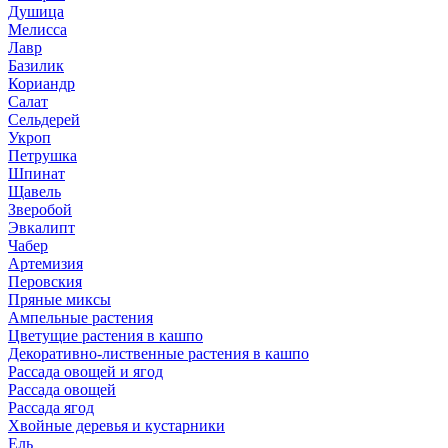
Душица
Мелисса
Лавр
Базилик
Кориандр
Салат
Сельдерей
Укроп
Петрушка
Шпинат
Щавель
Зверобой
Эвкалипт
Чабер
Артемизия
Перовския
Пряные миксы
Ампельные растения
Цветущие растения в кашпо
Декоративно-лиственные растения в кашпо
Рассада овощей и ягод
Рассада овощей
Рассада ягод
Хвойные деревья и кустарники
Ель