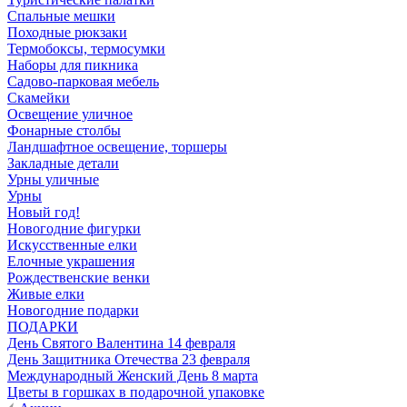
Спальные мешки
Походные рюкзаки
Термобоксы, термосумки
Наборы для пикника
Садово-парковая мебель
Скамейки
Освещение уличное
Фонарные столбы
Ландшафтное освещение, торшеры
Закладные детали
Урны уличные
Урны
Новый год!
Новогодние фигурки
Искусственные елки
Елочные украшения
Рождественские венки
Живые елки
Новогодние подарки
ПОДАРКИ
День Святого Валентина 14 февраля
День Защитника Отечества 23 февраля
Международный Женский День 8 марта
Цветы в горшках в подарочной упаковке