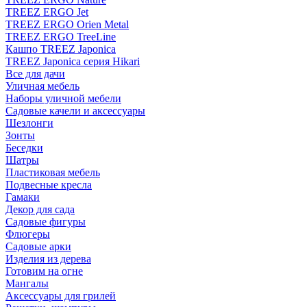
TREEZ ERGO Jet
TREEZ ERGO Orien Metal
TREEZ ERGO TreeLine
Кашпо TREEZ Japonica
TREEZ Japonica серия Hikari
Все для дачи
Уличная мебель
Наборы уличной мебели
Садовые качели и аксессуары
Шезлонги
Зонты
Беседки
Шатры
Пластиковая мебель
Подвесные кресла
Гамаки
Декор для сада
Садовые фигуры
Флюгеры
Садовые арки
Изделия из дерева
Готовим на огне
Мангалы
Аксессуары для грилей