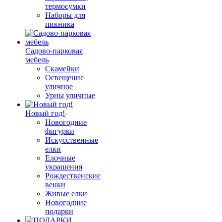
термосумки
Наборы для
пикника
Садово-парковая
мебель
Скамейки
Освещение
уличное
Урны уличные
Новый год!
Новогодние
фигурки
Искусственные
елки
Елочные
украшения
Рождественские
венки
Живые елки
Новогодние
подарки