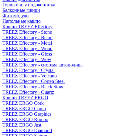
Горшки для подоконника
Балконные ящики
Фитомодули
Напольные кашпо
Кашпо TREEZ Effectory
TREEZ Effectory - Stone
TREEZ Effectory - Beton
TREEZ Effectory - Metal
TREEZ Effectory - Wood
TREEZ Effectory - Gloss
TREEZ Effectory - Wow
TREEZ Effectory - система автополива
TREEZ Effectory - Crystal
TREEZ Effectory - Volcano
TREEZ Effectory - Corten Steel
TREEZ Effectory - Black Stone
TREEZ Effectory - Quartz
Кашпо TREEZ ERGO
TREEZ ERGO Cork
TREEZ ERGO Comb
TREEZ ERGO Graphics
TREEZ ERGO Rombo
TREEZ ERGO Just
TREEZ ERGO Diamond
TREEZ ERGO Nature