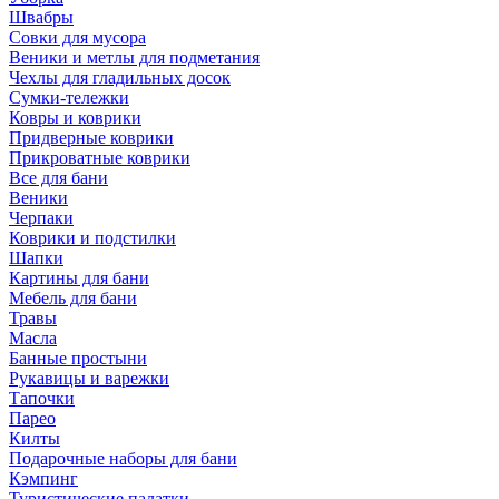
Швабры
Совки для мусора
Веники и метлы для подметания
Чехлы для гладильных досок
Сумки-тележки
Ковры и коврики
Придверные коврики
Прикроватные коврики
Все для бани
Веники
Черпаки
Коврики и подстилки
Шапки
Картины для бани
Мебель для бани
Травы
Масла
Банные простыни
Рукавицы и варежки
Тапочки
Парео
Килты
Подарочные наборы для бани
Кэмпинг
Туристические палатки