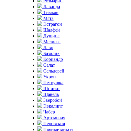
Розмарин
Лаванда
Тимьян
Мята
Эстрагон
Шалфей
Душица
Мелисса
Лавр
Базилик
Кориандр
Салат
Сельдерей
Укроп
Петрушка
Шпинат
Щавель
Зверобой
Эвкалипт
Чабер
Артемизия
Перовския
Пряные миксы