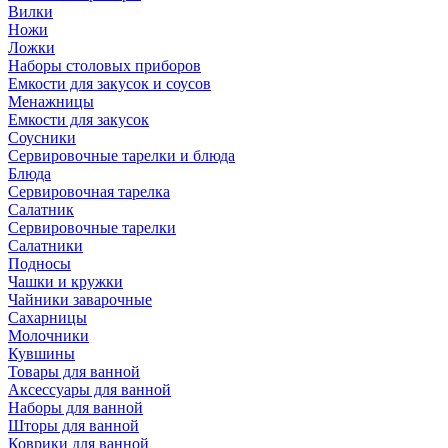
Вилки
Ножи
Ложки
Наборы столовых приборов
Емкости для закусок и соусов
Менажницы
Емкости для закусок
Соусники
Сервировочные тарелки и блюда
Блюда
Сервировочная тарелка
Салатник
Сервировочные тарелки
Салатники
Подносы
Чашки и кружки
Чайники заварочные
Сахарницы
Молочники
Кувшины
Товары для ванной
Аксессуары для ванной
Наборы для ванной
Шторы для ванной
Коврики для ванной