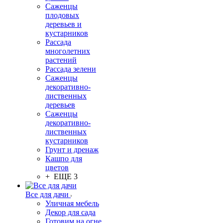
Саженцы
плодовых
деревьев и
кустарников
Рассада
многолетних
растений
Рассада зелени
Саженцы
декоративно-
лиственных
деревьев
Саженцы
декоративно-
лиственных
кустарников
Грунт и дренаж
Кашпо для
цветов
+ ЕЩЕ 3
Все для дачи
Уличная мебель
Декор для сада
Готовим на огне