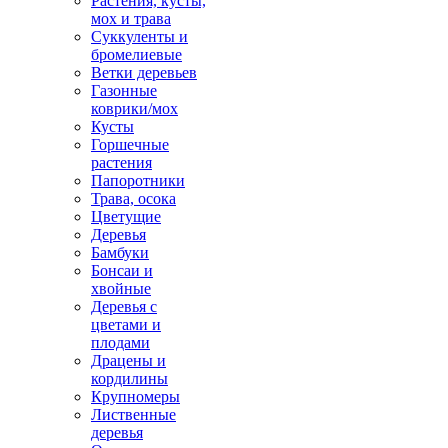
Растения, кусты,
мох и трава
Суккуленты и
бромелиевые
Ветки деревьев
Газонные
коврики/мох
Кусты
Горшечные
растения
Папоротники
Трава, осока
Цветущие
Деревья
Бамбуки
Бонсаи и
хвойные
Деревья с
цветами и
плодами
Драцены и
кордилины
Крупномеры
Лиственные
деревья