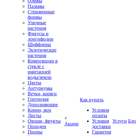
Оливы
Пальмы
Стриженные
формы
Уличные
растения
Фикусы и
лонгифолии
Шеффлеры
Экзотические
растения
Композиции в
стекле с
имитацией
воды/земли
Цветы
Антуриумы
Ветки, коряги
Гортензия
Как купить
Дополняющие
Корни, мох
Условия
Листы
оплаты
Овощи, фрукты
Условия
Услуги
Бло
Акции
Орхидеи
доставки
Пионы
Гарантия