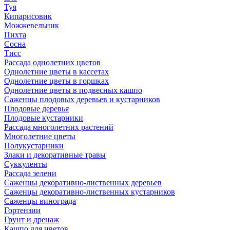
Туя
Кипарисовик
Можжевельник
Пихта
Сосна
Тисc
Рассада однолетних цветов
Однолетние цветы в кассетах
Однолетние цветы в горшках
Однолетние цветы в подвесных кашпо
Саженцы плодовых деревьев и кустарников
Плодовые деревья
Плодовые кустарники
Рассада многолетних растений
Многолетние цветы
Полукустарники
Злаки и декоративные травы
Суккуленты
Рассада зелени
Саженцы декоративно-лиственных деревьев
Саженцы декоративно-лиственных кустарников
Саженцы винограда
Гортензии
Грунт и дренаж
Кашпо для цветов