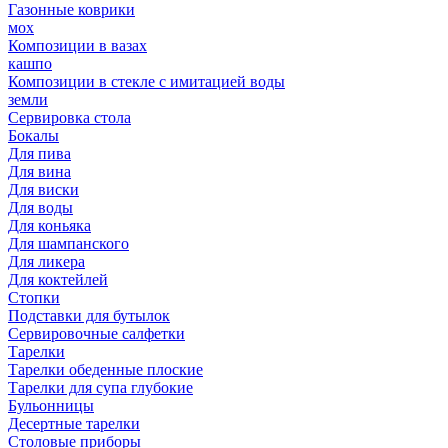
Газонные коврики
мох
Композиции в вазах
кашпо
Композиции в стекле с имитацией воды
земли
Сервировка стола
Бокалы
Для пива
Для вина
Для виски
Для воды
Для коньяка
Для шампанского
Для ликера
Для коктейлей
Стопки
Подставки для бутылок
Сервировочные салфетки
Тарелки
Тарелки обеденные плоские
Тарелки для супа глубокие
Бульонницы
Десертные тарелки
Столовые приборы