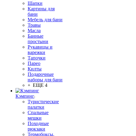
Шапки
Картины для
бани
Мебель для бани
Травы
Масла
Банные
простыни
Рукавицы и
варежки
Тапочки
Парео
Килты
Подарочные
наборы для бани
+ ЕЩЕ 4
Кэмпинг
Туристические
палатки
Спальные
мешки
Походные
рюкзаки
Термобоксы,