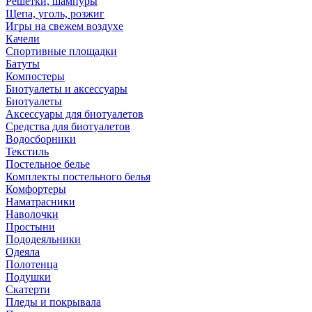
Решетки, шампуры
Щепа, уголь, розжиг
Игры на свежем воздухе
Качели
Спортивные площадки
Батуты
Компостеры
Биотуалеты и аксессуары
Биотуалеты
Аксессуары для биотуалетов
Средства для биотуалетов
Водосборники
Текстиль
Постельное белье
Комплекты постельного белья
Комфортеры
Наматрасники
Наволочки
Простыни
Пододеяльники
Одеяла
Полотенца
Подушки
Скатерти
Пледы и покрывала