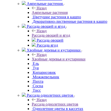
Ампельные растения
Назад
Ампельные растения
Цветущие растения в кашпо
Декоративно-лиственные растения в кашпо
Рассада овощей и ягод
Назад
Рассада овощей и ягод
Рассада овощей
Рассада ягод
Хвойные деревья и кустарники
Назад
Хвойные деревья и кустарники
Ель
Туя
Кипарисовик
Можжевельник
Пихта
Сосна
Тисc
Рассада однолетних цветов
Назад
Рассада однолетних цветов
Однолетние цветы в кассетах