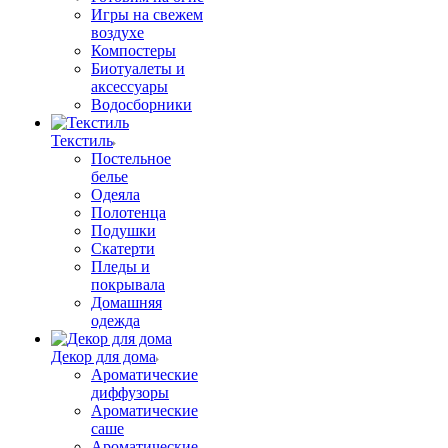
Игры на свежем
воздухе
Компостеры
Биотуалеты и
аксессуары
Водосборники
Текстиль
Постельное
белье
Одеяла
Полотенца
Подушки
Скатерти
Пледы и
покрывала
Домашняя
одежда
Декор для дома
Ароматические
диффузоры
Ароматические
саше
Ароматические