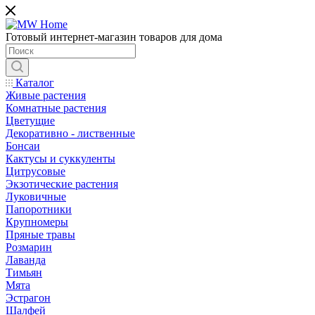
Готовый интернет-магазин товаров для дома
Каталог
Живые растения
Комнатные растения
Цветущие
Декоративно - лиственные
Бонсаи
Кактусы и суккуленты
Цитрусовые
Экзотические растения
Луковичные
Папоротники
Крупномеры
Пряные травы
Розмарин
Лаванда
Тимьян
Мята
Эстрагон
Шалфей