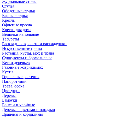
Журнальные столы
Стулья
Обеденные стулья
Барные стулья
Кресла
Офисные кресла
Кресла для дома
Вешалки напольные
Табуреты
Раскладные кровати и раскладушки
Искусственные цветы
Растения, кусты, мох и трава
Суккуленты и бромелиевые
Ветки деревьев
Газонные коврики/мох
Кусты
Горшечные растения
Папоротники
Трава, осока
Цветущие
Деревья
Бамбуки
Бонсаи и хвойные
Деревья с цветами и плодами
Драцены и кордилины