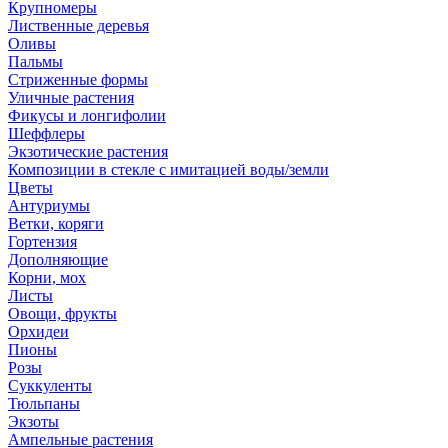
Крупномеры
Лиственные деревья
Оливы
Пальмы
Стриженные формы
Уличные растения
Фикусы и лонгифолии
Шеффлеры
Экзотические растения
Композиции в стекле с имитацией воды/земли
Цветы
Антуриумы
Ветки, коряги
Гортензия
Дополняющие
Корни, мох
Листы
Овощи, фрукты
Орхидеи
Пионы
Розы
Суккуленты
Тюльпаны
Экзоты
Ампельные растения