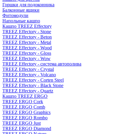
Горшки для подоконника
Балконные ящики
Фитомодули
Напольные кашпо
Кашпо TREEZ Effectory
TREEZ Effectory - Stone
TREEZ Effectory - Beton
TREEZ Effectory - Metal
TREEZ Effectory - Wood
TREEZ Effectory - Gloss
TREEZ Effectory - Wow
TREEZ Effectory - система автополива
TREEZ Effectory - Crystal
TREEZ Effectory - Volcano
TREEZ Effectory - Corten Steel
TREEZ Effectory - Black Stone
TREEZ Effectory - Quartz
Кашпо TREEZ ERGO
TREEZ ERGO Cork
TREEZ ERGO Comb
TREEZ ERGO Graphics
TREEZ ERGO Rombo
TREEZ ERGO Just
TREEZ ERGO Diamond
TREEZ ERGO Nature