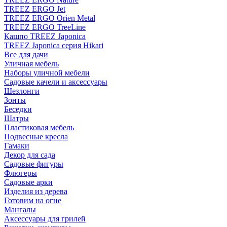
TREEZ ERGO Jet
TREEZ ERGO Orien Metal
TREEZ ERGO TreeLine
Кашпо TREEZ Japonica
TREEZ Japonica серия Hikari
Все для дачи
Уличная мебель
Наборы уличной мебели
Садовые качели и аксессуары
Шезлонги
Зонты
Беседки
Шатры
Пластиковая мебель
Подвесные кресла
Гамаки
Декор для сада
Садовые фигуры
Флюгеры
Садовые арки
Изделия из дерева
Готовим на огне
Мангалы
Аксессуары для грилей