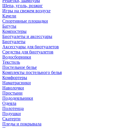
Решетки, шампуры
Щепа, уголь, розжиг
Игры на свежем воздухе
Качели
Спортивные площадки
Батуты
Компостеры
Биотуалеты и аксессуары
Биотуалеты
Аксессуары для биотуалетов
Средства для биотуалетов
Водосборники
Текстиль
Постельное белье
Комплекты постельного белья
Комфортеры
Наматрасники
Наволочки
Простыни
Пододеяльники
Одеяла
Полотенца
Подушки
Скатерти
Пледы и покрывала