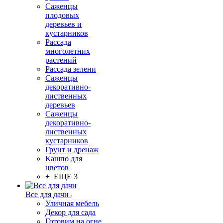
Саженцы
плодовых
деревьев и
кустарников
Рассада
многолетних
растений
Рассада зелени
Саженцы
декоративно-
лиственных
деревьев
Саженцы
декоративно-
лиственных
кустарников
Грунт и дренаж
Кашпо для
цветов
+ ЕЩЕ 3
Все для дачи
Уличная мебель
Декор для сада
Готовим на огне