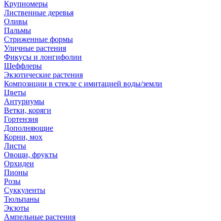
Крупномеры
Лиственные деревья
Оливы
Пальмы
Стриженные формы
Уличные растения
Фикусы и лонгифолии
Шеффлеры
Экзотические растения
Композиции в стекле с имитацией воды/земли
Цветы
Антуриумы
Ветки, коряги
Гортензия
Дополняющие
Корни, мох
Листы
Овощи, фрукты
Орхидеи
Пионы
Розы
Суккуленты
Тюльпаны
Экзоты
Ампельные растения