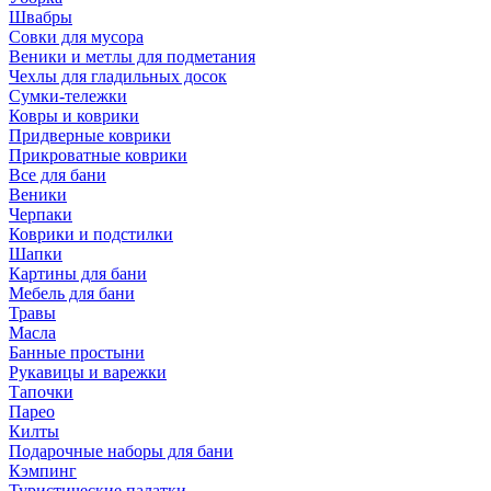
Швабры
Совки для мусора
Веники и метлы для подметания
Чехлы для гладильных досок
Сумки-тележки
Ковры и коврики
Придверные коврики
Прикроватные коврики
Все для бани
Веники
Черпаки
Коврики и подстилки
Шапки
Картины для бани
Мебель для бани
Травы
Масла
Банные простыни
Рукавицы и варежки
Тапочки
Парео
Килты
Подарочные наборы для бани
Кэмпинг
Туристические палатки