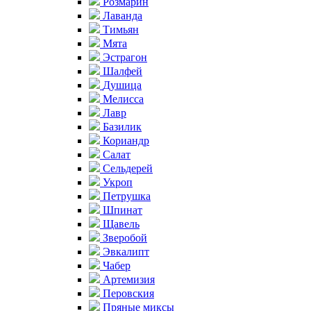
Розмарин
Лаванда
Тимьян
Мята
Эстрагон
Шалфей
Душица
Мелисса
Лавр
Базилик
Кориандр
Салат
Сельдерей
Укроп
Петрушка
Шпинат
Щавель
Зверобой
Эвкалипт
Чабер
Артемизия
Перовския
Пряные миксы