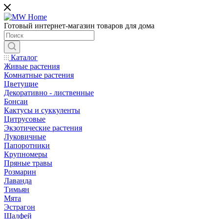
Готовый интернет-магазин товаров для дома
Каталог
Живые растения
Комнатные растения
Цветущие
Декоративно - лиственные
Бонсаи
Кактусы и суккуленты
Цитрусовые
Экзотические растения
Луковичные
Папоротники
Крупномеры
Пряные травы
Розмарин
Лаванда
Тимьян
Мята
Эстрагон
Шалфей