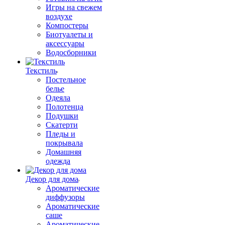
Игры на свежем
воздухе
Компостеры
Биотуалеты и
аксессуары
Водосборники
Текстиль
Постельное
белье
Одеяла
Полотенца
Подушки
Скатерти
Пледы и
покрывала
Домашняя
одежда
Декор для дома
Ароматические
диффузоры
Ароматические
саше
Ароматические