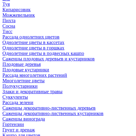
Туя
Кипарисовик
Можжевельник
Пихта
Сосна
Тисc
Рассада однолетних цветов
Однолетние цветы в кассетах
Однолетние цветы в горшках
Однолетние цветы в подвесных кашпо
Саженцы плодовых деревьев и кустарников
Плодовые деревья
Плодовые кустарники
Рассада многолетних растений
Многолетние цветы
Полукустарники
Злаки и декоративные травы
Суккуленты
Рассада зелени
Саженцы декоративно-лиственных деревьев
Саженцы декоративно-лиственных кустарников
Саженцы винограда
Гортензии
Грунт и дренаж
Кашпо для цветов