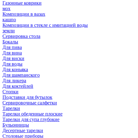
Газонные коврики
мох
Композиции в вазах
кашпо
Композиции в стекле с имитацией воды
земли
Сервировка стола
Бокалы
Для пива
Для вина
Для виски
Для воды
Для коньяка
Для шампанского
Для ликера
Для коктейлей
Стопки
Подставки для бутылок
Сервировочные салфетки
Тарелки
Тарелки обеденные плоские
Тарелки для супа глубокие
Бульонницы
Десертные тарелки
Столовые приборы