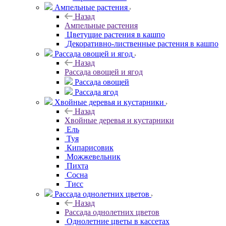
Ампельные растения
Назад
Ампельные растения
Цветущие растения в кашпо
Декоративно-лиственные растения в кашпо
Рассада овощей и ягод
Назад
Рассада овощей и ягод
Рассада овощей
Рассада ягод
Хвойные деревья и кустарники
Назад
Хвойные деревья и кустарники
Ель
Туя
Кипарисовик
Можжевельник
Пихта
Сосна
Тисc
Рассада однолетних цветов
Назад
Рассада однолетних цветов
Однолетние цветы в кассетах