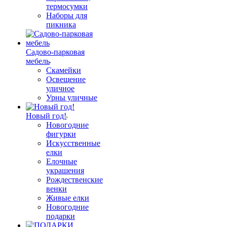
термосумки
Наборы для
пикника
Садово-парковая
мебель
Скамейки
Освещение
уличное
Урны уличные
Новый год!
Новогодние
фигурки
Искусственные
елки
Елочные
украшения
Рождественские
венки
Живые елки
Новогодние
подарки