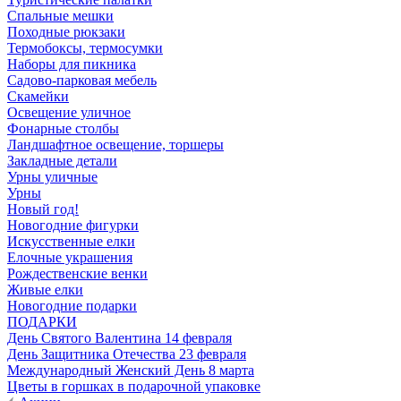
Спальные мешки
Походные рюкзаки
Термобоксы, термосумки
Наборы для пикника
Садово-парковая мебель
Скамейки
Освещение уличное
Фонарные столбы
Ландшафтное освещение, торшеры
Закладные детали
Урны уличные
Урны
Новый год!
Новогодние фигурки
Искусственные елки
Елочные украшения
Рождественские венки
Живые елки
Новогодние подарки
ПОДАРКИ
День Святого Валентина 14 февраля
День Защитника Отечества 23 февраля
Международный Женский День 8 марта
Цветы в горшках в подарочной упаковке