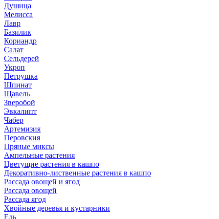
Душица
Мелисса
Лавр
Базилик
Кориандр
Салат
Сельдерей
Укроп
Петрушка
Шпинат
Щавель
Зверобой
Эвкалипт
Чабер
Артемизия
Перовския
Пряные миксы
Ампельные растения
Цветущие растения в кашпо
Декоративно-лиственные растения в кашпо
Рассада овощей и ягод
Рассада овощей
Рассада ягод
Хвойные деревья и кустарники
Ель