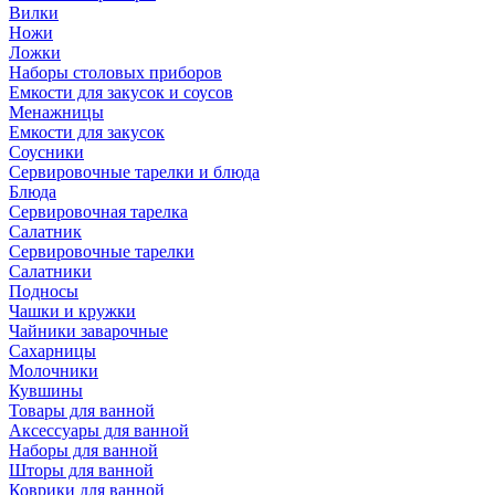
Вилки
Ножи
Ложки
Наборы столовых приборов
Емкости для закусок и соусов
Менажницы
Емкости для закусок
Соусники
Сервировочные тарелки и блюда
Блюда
Сервировочная тарелка
Салатник
Сервировочные тарелки
Салатники
Подносы
Чашки и кружки
Чайники заварочные
Сахарницы
Молочники
Кувшины
Товары для ванной
Аксессуары для ванной
Наборы для ванной
Шторы для ванной
Коврики для ванной