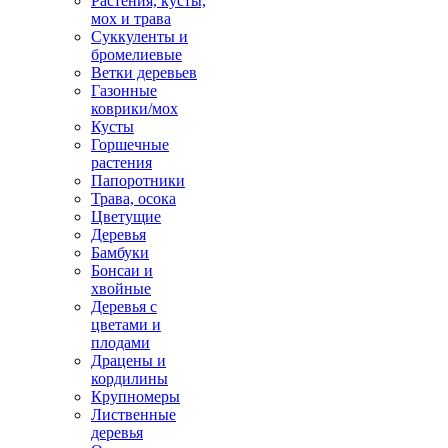
Растения, кусты,
мох и трава
Суккуленты и
бромелиевые
Ветки деревьев
Газонные
коврики/мох
Кусты
Горшечные
растения
Папоротники
Трава, осока
Цветущие
Деревья
Бамбуки
Бонсаи и
хвойные
Деревья с
цветами и
плодами
Драцены и
кордилины
Крупномеры
Лиственные
деревья