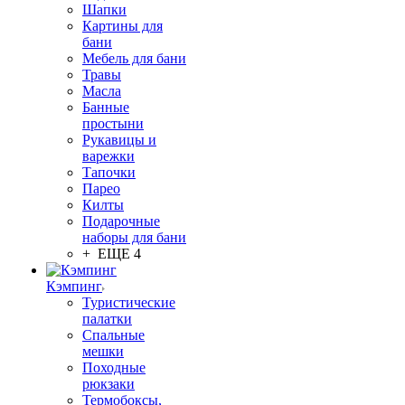
Шапки
Картины для
бани
Мебель для бани
Травы
Масла
Банные
простыни
Рукавицы и
варежки
Тапочки
Парео
Килты
Подарочные
наборы для бани
+ ЕЩЕ 4
Кэмпинг
Туристические
палатки
Спальные
мешки
Походные
рюкзаки
Термобоксы,