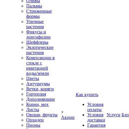
Оливы
Пальмы
Стриженные
формы
Уличные
растения
Фикусы и
лонгифолии
Шеффлеры
Экзотические
растения
Композиции в
стекле с
имитацией
воды/земли
Цветы
Антуриумы
Ветки, коряги
Гортензия
Как купить
Дополняющие
Корни, мох
Условия
Листы
оплаты
Овощи, фрукты
Условия
Услуги
Бло
Акции
Орхидеи
доставки
Пионы
Гарантия