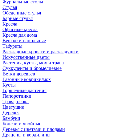
Журнальные столы
Стулья
Обеденные стулья
Барные стулья
Кресла
Офисные кресла
Кресла для дома
Вешалки напольные
Табуреты
Раскладные кровати и раскладушки
Искусственные цветы
Растения, кусты, мох и трава
Суккуленты и бромелиевые
Ветки деревьев
Газонные коврики/мох
Кусты
Горшечные растения
Папоротники
Трава, осока
Цветущие
Деревья
Бамбуки
Бонсаи и хвойные
Деревья с цветами и плодами
Драцены и кордилины