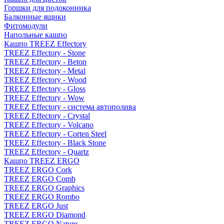
Горшки для подоконника
Балконные ящики
Фитомодули
Напольные кашпо
Кашпо TREEZ Effectory
TREEZ Effectory - Stone
TREEZ Effectory - Beton
TREEZ Effectory - Metal
TREEZ Effectory - Wood
TREEZ Effectory - Gloss
TREEZ Effectory - Wow
TREEZ Effectory - система автополива
TREEZ Effectory - Crystal
TREEZ Effectory - Volcano
TREEZ Effectory - Corten Steel
TREEZ Effectory - Black Stone
TREEZ Effectory - Quartz
Кашпо TREEZ ERGO
TREEZ ERGO Cork
TREEZ ERGO Comb
TREEZ ERGO Graphics
TREEZ ERGO Rombo
TREEZ ERGO Just
TREEZ ERGO Diamond
TREEZ ERGO Nature