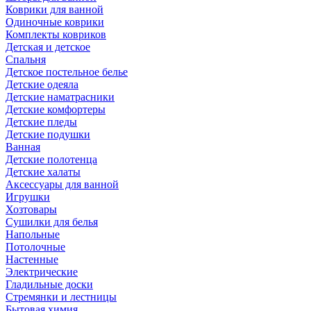
Коврики для ванной
Одиночные коврики
Комплекты ковриков
Детская и детское
Спальня
Детское постельное белье
Детские одеяла
Детские наматрасники
Детские комфортеры
Детские пледы
Детские подушки
Ванная
Детские полотенца
Детские халаты
Аксессуары для ванной
Игрушки
Хозтовары
Сушилки для белья
Напольные
Потолочные
Настенные
Электрические
Гладильные доски
Стремянки и лестницы
Бытовая химия