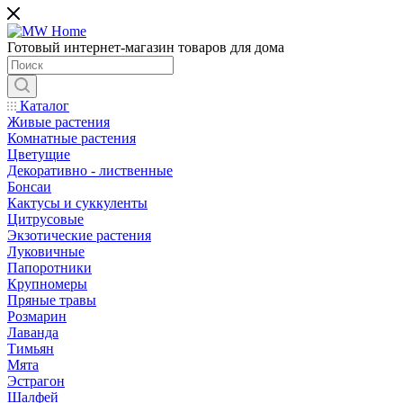
Готовый интернет-магазин товаров для дома
Каталог
Живые растения
Комнатные растения
Цветущие
Декоративно - лиственные
Бонсаи
Кактусы и суккуленты
Цитрусовые
Экзотические растения
Луковичные
Папоротники
Крупномеры
Пряные травы
Розмарин
Лаванда
Тимьян
Мята
Эстрагон
Шалфей