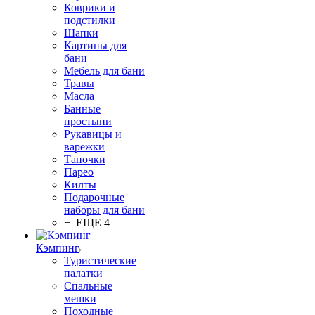
Коврики и
подстилки
Шапки
Картины для
бани
Мебель для бани
Травы
Масла
Банные
простыни
Рукавицы и
варежки
Тапочки
Парео
Килты
Подарочные
наборы для бани
+ ЕЩЕ 4
Кэмпинг
Туристические
палатки
Спальные
мешки
Походные