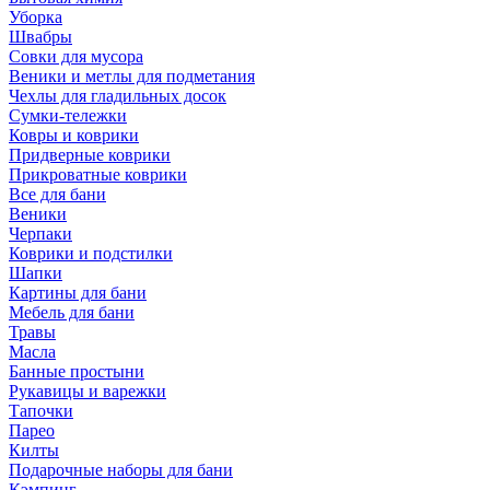
Уборка
Швабры
Совки для мусора
Веники и метлы для подметания
Чехлы для гладильных досок
Сумки-тележки
Ковры и коврики
Придверные коврики
Прикроватные коврики
Все для бани
Веники
Черпаки
Коврики и подстилки
Шапки
Картины для бани
Мебель для бани
Травы
Масла
Банные простыни
Рукавицы и варежки
Тапочки
Парео
Килты
Подарочные наборы для бани
Кэмпинг