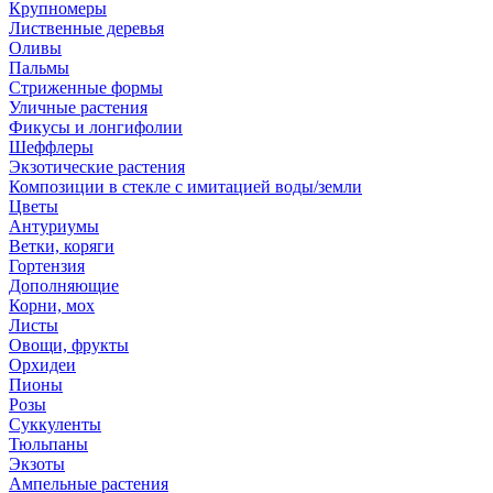
Крупномеры
Лиственные деревья
Оливы
Пальмы
Стриженные формы
Уличные растения
Фикусы и лонгифолии
Шеффлеры
Экзотические растения
Композиции в стекле с имитацией воды/земли
Цветы
Антуриумы
Ветки, коряги
Гортензия
Дополняющие
Корни, мох
Листы
Овощи, фрукты
Орхидеи
Пионы
Розы
Суккуленты
Тюльпаны
Экзоты
Ампельные растения