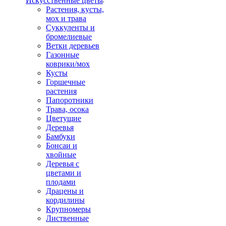
Искусственные цветы
Растения, кусты,
мох и трава
Суккуленты и
бромелиевые
Ветки деревьев
Газонные
коврики/мох
Кусты
Горшечные
растения
Папоротники
Трава, осока
Цветущие
Деревья
Бамбуки
Бонсаи и
хвойные
Деревья с
цветами и
плодами
Драцены и
кордилины
Крупномеры
Лиственные