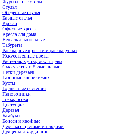
Журнальные столы
Стулья
Обеденные стулья
Барные стулья
Кресла
Офисные кресла
Кресла для дома
Вешалки напольные
Табуреты
Раскладные кровати и раскладушки
Искусственные цветы
Растения, кусты, мох и трава
Суккуленты и бромелиевые
Ветки деревьев
Газонные коврики/мох
Кусты
Горшечные растения
Папоротники
Трава, осока
Цветущие
Деревья
Бамбуки
Бонсаи и хвойные
Деревья с цветами и плодами
Драцены и кордилины