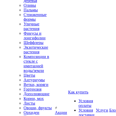
деревья
Оливы
Пальмы
Стриженные
формы
Уличные
растения
Фикусы и
лонгифолии
Шеффлеры
Экзотические
растения
Композиции в
стекле с
имитацией
воды/земли
Цветы
Антуриумы
Ветки, коряги
Гортензия
Как купить
Дополняющие
Корни, мох
Условия
Листы
оплаты
Овощи, фрукты
Условия
Услуги
Бло
Орхидеи
Акции
доставки