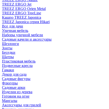
TREEZ ERGO Jet
TREEZ ERGO Orien Metal
TREEZ ERGO TreeLine
Кашпо TREEZ Japonica
TREEZ Japonica серия Hikari
Все для дачи
Уличная мебель
Наборы уличной мебели
Садовые качели и аксессуары
Шезлонги
Зонты
Беседки
Шатры
Пластиковая мебель
Подвесные кресла
Гамаки
Декор для сада
Садовые фигуры
Флюгеры
Садовые арки
Изделия из дерева
Готовим на огне
Мангалы
Аксессуары для грилей