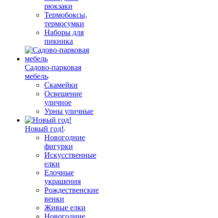
рюкзаки
Термобоксы,
термосумки
Наборы для
пикника
Садово-парковая
мебель
Скамейки
Освещение
уличное
Урны уличные
Новый год!
Новогодние
фигурки
Искусственные
елки
Елочные
украшения
Рождественские
венки
Живые елки
Новогодние