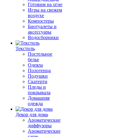
Готовим на огне
Игры на свежем
воздухе
Компостеры
Биотуалеты и
аксессуары
Водосборники
Текстиль
Постельное
белье
Одеяла
Полотенца
Подушки
Скатерти
Пледы и
покрывала
Домашняя
одежда
Декор для дома
Ароматические
диффузоры
Ароматические
саше