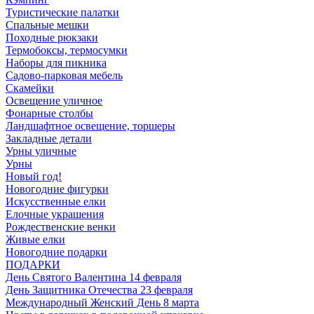
Туристические палатки
Спальные мешки
Походные рюкзаки
Термобоксы, термосумки
Наборы для пикника
Садово-парковая мебель
Скамейки
Освещение уличное
Фонарные столбы
Ландшафтное освещение, торшеры
Закладные детали
Урны уличные
Урны
Новый год!
Новогодние фигурки
Искусственные елки
Елочные украшения
Рождественские венки
Живые елки
Новогодние подарки
ПОДАРКИ
День Святого Валентина 14 февраля
День Защитника Отечества 23 февраля
Международный Женский День 8 марта