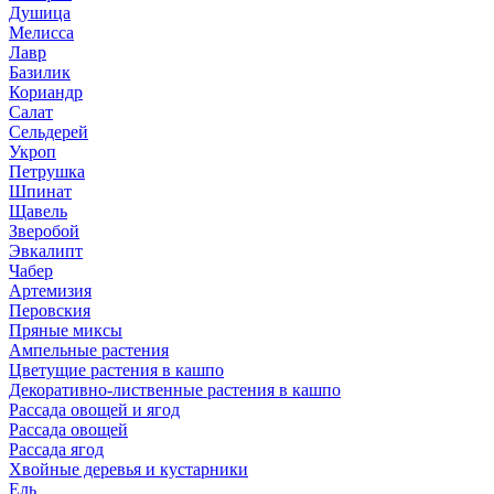
Душица
Мелисса
Лавр
Базилик
Кориандр
Салат
Сельдерей
Укроп
Петрушка
Шпинат
Щавель
Зверобой
Эвкалипт
Чабер
Артемизия
Перовския
Пряные миксы
Ампельные растения
Цветущие растения в кашпо
Декоративно-лиственные растения в кашпо
Рассада овощей и ягод
Рассада овощей
Рассада ягод
Хвойные деревья и кустарники
Ель