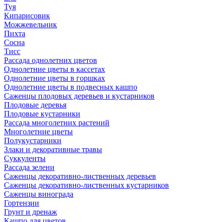
Туя
Кипарисовик
Можжевельник
Пихта
Сосна
Тисc
Рассада однолетних цветов
Однолетние цветы в кассетах
Однолетние цветы в горшках
Однолетние цветы в подвесных кашпо
Саженцы плодовых деревьев и кустарников
Плодовые деревья
Плодовые кустарники
Рассада многолетних растений
Многолетние цветы
Полукустарники
Злаки и декоративные травы
Суккуленты
Рассада зелени
Саженцы декоративно-лиственных деревьев
Саженцы декоративно-лиственных кустарников
Саженцы винограда
Гортензии
Грунт и дренаж
Кашпо для цветов