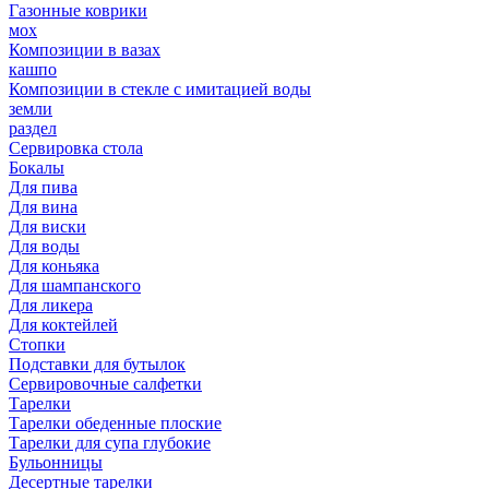
Газонные коврики
мох
Композиции в вазах
кашпо
Композиции в стекле с имитацией воды
земли
раздел
Сервировка стола
Бокалы
Для пива
Для вина
Для виски
Для воды
Для коньяка
Для шампанского
Для ликера
Для коктейлей
Стопки
Подставки для бутылок
Сервировочные салфетки
Тарелки
Тарелки обеденные плоские
Тарелки для супа глубокие
Бульонницы
Десертные тарелки