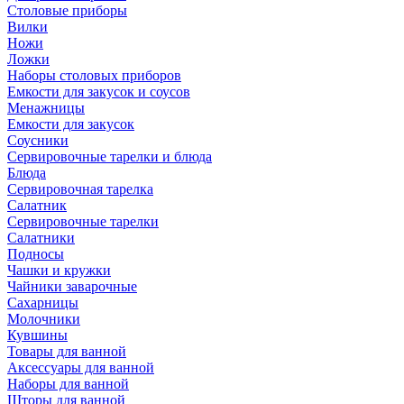
Столовые приборы
Вилки
Ножи
Ложки
Наборы столовых приборов
Емкости для закусок и соусов
Менажницы
Емкости для закусок
Соусники
Сервировочные тарелки и блюда
Блюда
Сервировочная тарелка
Салатник
Сервировочные тарелки
Салатники
Подносы
Чашки и кружки
Чайники заварочные
Сахарницы
Молочники
Кувшины
Товары для ванной
Аксессуары для ванной
Наборы для ванной
Шторы для ванной