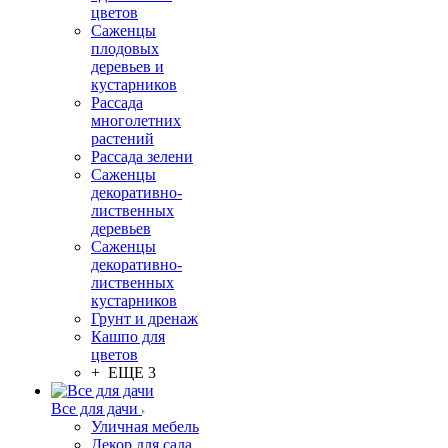
цветов
Саженцы
плодовых
деревьев и
кустарников
Рассада
многолетних
растений
Рассада зелени
Саженцы
декоративно-
лиственных
деревьев
Саженцы
декоративно-
лиственных
кустарников
Грунт и дренаж
Кашпо для
цветов
+ ЕЩЕ 3
Все для дачи
Уличная мебель
Декор для сада