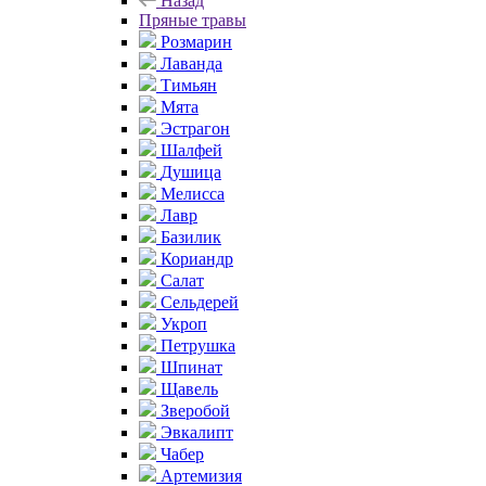
Назад
Пряные травы
Розмарин
Лаванда
Тимьян
Мята
Эстрагон
Шалфей
Душица
Мелисса
Лавр
Базилик
Кориандр
Салат
Сельдерей
Укроп
Петрушка
Шпинат
Щавель
Зверобой
Эвкалипт
Чабер
Артемизия