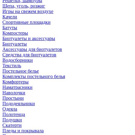
Решетки, шампуры
Щепа, уголь, розжиг
Игры на свежем воздухе
Качели
Спортивные площадки
Батуты
Компостеры
Биотуалеты и аксессуары
Биотуалеты
Аксессуары для биотуалетов
Средства для биотуалетов
Водосборники
Текстиль
Постельное белье
Комплекты постельного белья
Комфортеры
Наматрасники
Наволочки
Простыни
Пододеяльники
Одеяла
Полотенца
Подушки
Скатерти
Пледы и покрывала