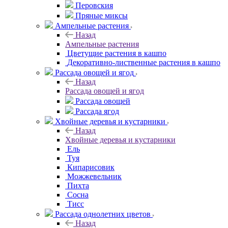
Перовския
Пряные миксы
Ампельные растения
Назад
Ампельные растения
Цветущие растения в кашпо
Декоративно-лиственные растения в кашпо
Рассада овощей и ягод
Назад
Рассада овощей и ягод
Рассада овощей
Рассада ягод
Хвойные деревья и кустарники
Назад
Хвойные деревья и кустарники
Ель
Туя
Кипарисовик
Можжевельник
Пихта
Сосна
Тисc
Рассада однолетних цветов
Назад