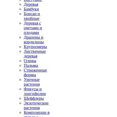
Деревья
Бамбуки
Бонсаи и
хвойные
Деревья с
цветами и
плодами
Драцены и
кордилины
Крупномеры
Лиственные
деревья
Оливы
Пальмы
Стриженные
формы
Уличные
растения
Фикусы и
лонгифолии
Шеффлеры
Экзотические
растения
Композиции в