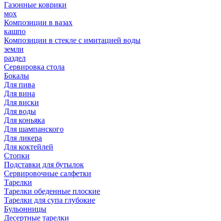
Газонные коврики
мох
Композиции в вазах
кашпо
Композиции в стекле с имитацией воды
земли
раздел
Сервировка стола
Бокалы
Для пива
Для вина
Для виски
Для воды
Для коньяка
Для шампанского
Для ликера
Для коктейлей
Стопки
Подставки для бутылок
Сервировочные салфетки
Тарелки
Тарелки обеденные плоские
Тарелки для супа глубокие
Бульонницы
Десертные тарелки