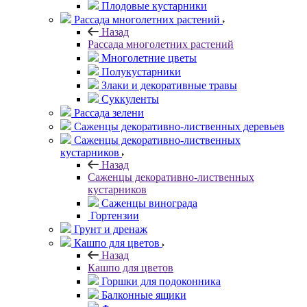
Плодовые кустарники
Рассада многолетних растений
Назад
Рассада многолетних растений
Многолетние цветы
Полукустарники
Злаки и декоративные травы
Суккуленты
Рассада зелени
Саженцы декоративно-лиственных деревьев
Саженцы декоративно-лиственных
кустарников
Назад
Саженцы декоративно-лиственных
кустарников
Саженцы винограда
Гортензии
Грунт и дренаж
Кашпо для цветов
Назад
Кашпо для цветов
Горшки для подоконника
Балконные ящики