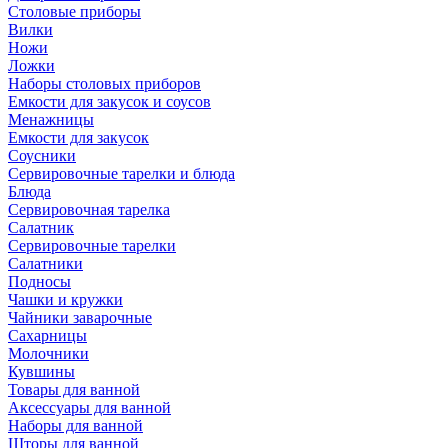
Столовые приборы
Вилки
Ножи
Ложки
Наборы столовых приборов
Емкости для закусок и соусов
Менажницы
Емкости для закусок
Соусники
Сервировочные тарелки и блюда
Блюда
Сервировочная тарелка
Салатник
Сервировочные тарелки
Салатники
Подносы
Чашки и кружки
Чайники заварочные
Сахарницы
Молочники
Кувшины
Товары для ванной
Аксессуары для ванной
Наборы для ванной
Шторы для ванной