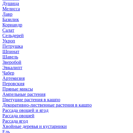
Душица
Мелисса
Лавр
Базилик
Кориандр
Салат
Сельдерей
Укроп
Петрушка
Шпинат
Щавель
Зверобой
Эвкалипт
Чабер
Артемизия
Перовския
Пряные миксы
Ампельные растения
Цветущие растения в кашпо
Декоративно-лиственные растения в кашпо
Рассада овощей и ягод
Рассада овощей
Рассада ягод
Хвойные деревья и кустарники
Ель