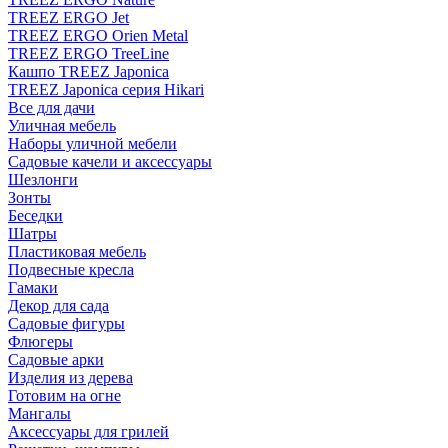
TREEZ ERGO Jet
TREEZ ERGO Orien Metal
TREEZ ERGO TreeLine
Кашпо TREEZ Japonica
TREEZ Japonica серия Hikari
Все для дачи
Уличная мебель
Наборы уличной мебели
Садовые качели и аксессуары
Шезлонги
Зонты
Беседки
Шатры
Пластиковая мебель
Подвесные кресла
Гамаки
Декор для сада
Садовые фигуры
Флюгеры
Садовые арки
Изделия из дерева
Готовим на огне
Мангалы
Аксессуары для грилей