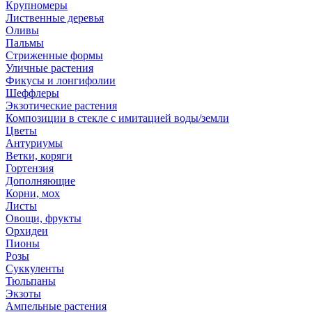
Крупномеры
Лиственные деревья
Оливы
Пальмы
Стриженные формы
Уличные растения
Фикусы и лонгифолии
Шеффлеры
Экзотические растения
Композиции в стекле с имитацией воды/земли
Цветы
Антуриумы
Ветки, коряги
Гортензия
Дополняющие
Корни, мох
Листы
Овощи, фрукты
Орхидеи
Пионы
Розы
Суккуленты
Тюльпаны
Экзоты
Ампельные растения