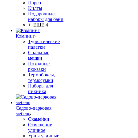
Парео
Килты
Подарочные
наборы для бани
+ ЕЩЕ 4
Кэмпинг
Туристические
палатки
Спальные
мешки
Походные
рюкзаки
Термобоксы,
термосумки
Наборы для
пикника
Садово-парковая
мебель
Скамейки
Освещение
уличное
Урны уличные