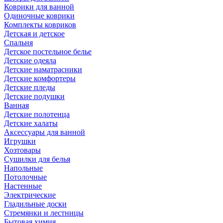
Коврики для ванной
Одиночные коврики
Комплекты ковриков
Детская и детское
Спальня
Детское постельное белье
Детские одеяла
Детские наматрасники
Детские комфортеры
Детские пледы
Детские подушки
Ванная
Детские полотенца
Детские халаты
Аксессуары для ванной
Игрушки
Хозтовары
Сушилки для белья
Напольные
Потолочные
Настенные
Электрические
Гладильные доски
Стремянки и лестницы
Бытовая химия