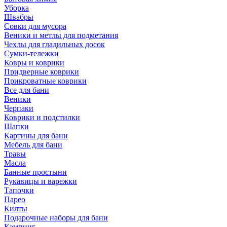
Уборка
Швабры
Совки для мусора
Веники и метлы для подметания
Чехлы для гладильных досок
Сумки-тележки
Ковры и коврики
Придверные коврики
Прикроватные коврики
Все для бани
Веники
Черпаки
Коврики и подстилки
Шапки
Картины для бани
Мебель для бани
Травы
Масла
Банные простыни
Рукавицы и варежки
Тапочки
Парео
Килты
Подарочные наборы для бани
Кэмпинг