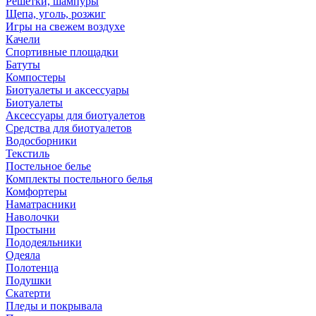
Решетки, шампуры
Щепа, уголь, розжиг
Игры на свежем воздухе
Качели
Спортивные площадки
Батуты
Компостеры
Биотуалеты и аксессуары
Биотуалеты
Аксессуары для биотуалетов
Средства для биотуалетов
Водосборники
Текстиль
Постельное белье
Комплекты постельного белья
Комфортеры
Наматрасники
Наволочки
Простыни
Пододеяльники
Одеяла
Полотенца
Подушки
Скатерти
Пледы и покрывала