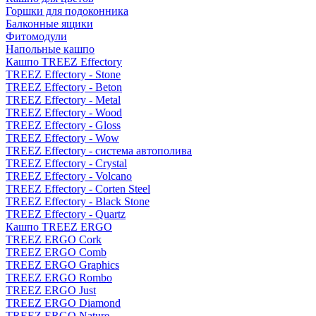
Горшки для подоконника
Балконные ящики
Фитомодули
Напольные кашпо
Кашпо TREEZ Effectory
TREEZ Effectory - Stone
TREEZ Effectory - Beton
TREEZ Effectory - Metal
TREEZ Effectory - Wood
TREEZ Effectory - Gloss
TREEZ Effectory - Wow
TREEZ Effectory - система автополива
TREEZ Effectory - Crystal
TREEZ Effectory - Volcano
TREEZ Effectory - Corten Steel
TREEZ Effectory - Black Stone
TREEZ Effectory - Quartz
Кашпо TREEZ ERGO
TREEZ ERGO Cork
TREEZ ERGO Comb
TREEZ ERGO Graphics
TREEZ ERGO Rombo
TREEZ ERGO Just
TREEZ ERGO Diamond
TREEZ ERGO Nature