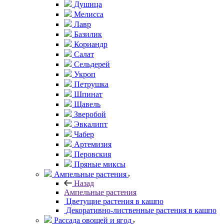
Душица
Мелисса
Лавр
Базилик
Кориандр
Салат
Сельдерей
Укроп
Петрушка
Шпинат
Щавель
Зверобой
Эвкалипт
Чабер
Артемизия
Перовския
Пряные миксы
Ампельные растения
Назад
Ампельные растения
Цветущие растения в кашпо
Декоративно-лиственные растения в кашпо
Рассада овощей и ягод