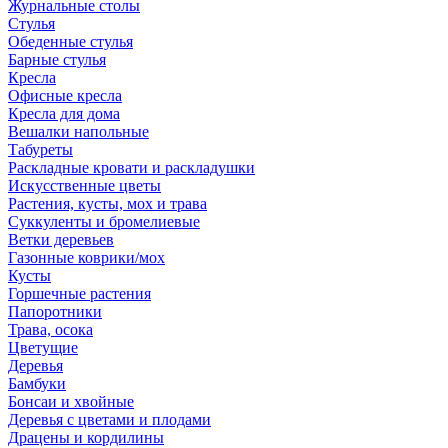
Журнальные столы
Стулья
Обеденные стулья
Барные стулья
Кресла
Офисные кресла
Кресла для дома
Вешалки напольные
Табуреты
Раскладные кровати и раскладушки
Искусственные цветы
Растения, кусты, мох и трава
Суккуленты и бромелиевые
Ветки деревьев
Газонные коврики/мох
Кусты
Горшечные растения
Папоротники
Трава, осока
Цветущие
Деревья
Бамбуки
Бонсаи и хвойные
Деревья с цветами и плодами
Драцены и кордилины