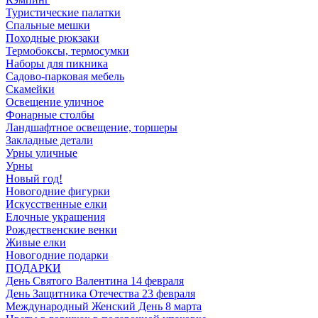
Туристические палатки
Спальные мешки
Походные рюкзаки
Термобоксы, термосумки
Наборы для пикника
Садово-парковая мебель
Скамейки
Освещение уличное
Фонарные столбы
Ландшафтное освещение, торшеры
Закладные детали
Урны уличные
Урны
Новый год!
Новогодние фигурки
Искусственные елки
Елочные украшения
Рождественские венки
Живые елки
Новогодние подарки
ПОДАРКИ
День Святого Валентина 14 февраля
День Защитника Отечества 23 февраля
Международный Женский День 8 марта