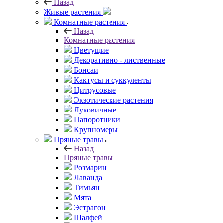
Назад
Живые растения
Комнатные растения
Назад
Комнатные растения
Цветущие
Декоративно - лиственные
Бонсаи
Кактусы и суккуленты
Цитрусовые
Экзотические растения
Луковичные
Папоротники
Крупномеры
Пряные травы
Назад
Пряные травы
Розмарин
Лаванда
Тимьян
Мята
Эстрагон
Шалфей