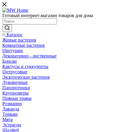
Готовый интернет-магазин товаров для дома
Каталог
Живые растения
Комнатные растения
Цветущие
Декоративно - лиственные
Бонсаи
Кактусы и суккуленты
Цитрусовые
Экзотические растения
Луковичные
Папоротники
Крупномеры
Пряные травы
Розмарин
Лаванда
Тимьян
Мята
Эстрагон
Шалфей