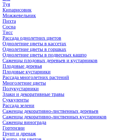
Туя
Кипарисовик
Можжевельник
Пихта
Сосна
Тисc
Рассада однолетних цветов
Однолетние цветы в кассетах
Однолетние цветы в горшках
Однолетние цветы в подвесных кашпо
Саженцы плодовых деревьев и кустарников
Плодовые деревья
Плодовые кустарники
Рассада многолетних растений
Многолетние цветы
Полукустарники
Злаки и декоративные травы
Суккуленты
Рассада зелени
Саженцы декоративно-лиственных деревьев
Саженцы декоративно-лиственных кустарников
Саженцы винограда
Гортензии
Грунт и дренаж
Кашпо для цветов