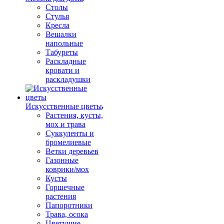
Столы
Стулья
Кресла
Вешалки
напольные
Табуреты
Раскладные
кровати и
раскладушки
Искусственные цветы
Растения, кусты,
мох и трава
Суккуленты и
бромелиевые
Ветки деревьев
Газонные
коврики/мох
Кусты
Горшечные
растения
Папоротники
Трава, осока
Цветущие