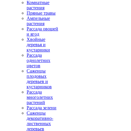
Комнатные
растения
Пряные травы
Ампельные
растения
Рассада овощей
и ягод
Хвойные
деревья и
кустарники
Рассада
однолетних
цветов
Саженцы
плодовых
деревьев и
кустарников
Рассада
многолетних
растений
Рассада зелени
Саженцы
декоративно-
лиственных
деревьев