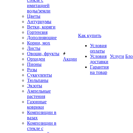
стекле с
имитацией
воды/земли
Цветы
Антуриумы
Ветки, коряги
Гортензия
Как купить
Дополняющие
Корни, мох
Условия
Листы
оплаты
Овощи, фрукты
Условия
Услуги
Бло
Орхидеи
Акции
доставки
Пионы
Гарантия
Розы
на товар
Суккуленты
Тюльпаны
Экзоты
Ампельные
растения
Газонные
коврики
Композиции в
вазах
Композиции в
стекле с