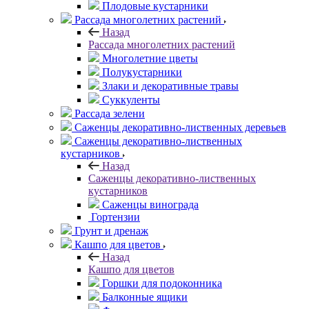
Плодовые кустарники
Рассада многолетних растений
Назад
Рассада многолетних растений
Многолетние цветы
Полукустарники
Злаки и декоративные травы
Суккуленты
Рассада зелени
Саженцы декоративно-лиственных деревьев
Саженцы декоративно-лиственных
кустарников
Назад
Саженцы декоративно-лиственных
кустарников
Саженцы винограда
Гортензии
Грунт и дренаж
Кашпо для цветов
Назад
Кашпо для цветов
Горшки для подоконника
Балконные ящики