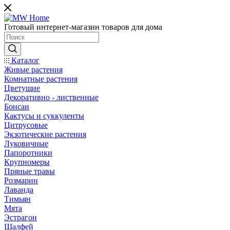
Готовый интернет-магазин товаров для дома
Каталог
Живые растения
Комнатные растения
Цветущие
Декоративно - лиственные
Бонсаи
Кактусы и суккуленты
Цитрусовые
Экзотические растения
Луковичные
Папоротники
Крупномеры
Пряные травы
Розмарин
Лаванда
Тимьян
Мята
Эстрагон
Шалфей