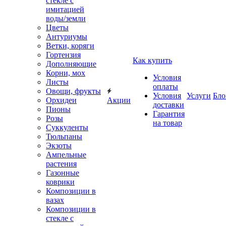
стекле с
имитацией
воды/земли
Цветы
Антуриумы
Ветки, коряги
Гортензия
Как купить
Дополняющие
Корни, мох
Условия
Листы
оплаты
Овощи, фрукты
Условия
Услуги
Бло
Орхидеи
Акции
доставки
Пионы
Гарантия
Розы
на товар
Суккуленты
Тюльпаны
Экзоты
Ампельные
растения
Газонные
коврики
Композиции в
вазах
Композиции в
стекле с