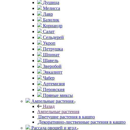
Душица
Мелисса
Лавр
Базилик
Кориандр
Салат
Сельдерей
Укроп
Петрушка
Шпинат
Щавель
Зверобой
Эвкалипт
Чабер
Артемизия
Перовския
Пряные миксы
Ампельные растения
Назад
Ампельные растения
Цветущие растения в кашпо
Декоративно-лиственные растения в кашпо
Рассада овощей и ягод