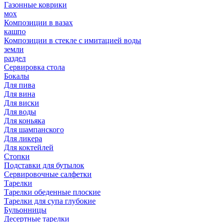
Газонные коврики
мох
Композиции в вазах
кашпо
Композиции в стекле с имитацией воды
земли
раздел
Сервировка стола
Бокалы
Для пива
Для вина
Для виски
Для воды
Для коньяка
Для шампанского
Для ликера
Для коктейлей
Стопки
Подставки для бутылок
Сервировочные салфетки
Тарелки
Тарелки обеденные плоские
Тарелки для супа глубокие
Бульонницы
Десертные тарелки