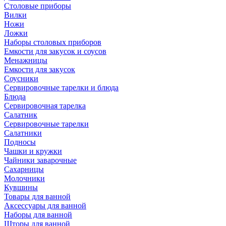
Столовые приборы
Вилки
Ножи
Ложки
Наборы столовых приборов
Емкости для закусок и соусов
Менажницы
Емкости для закусок
Соусники
Сервировочные тарелки и блюда
Блюда
Сервировочная тарелка
Салатник
Сервировочные тарелки
Салатники
Подносы
Чашки и кружки
Чайники заварочные
Сахарницы
Молочники
Кувшины
Товары для ванной
Аксессуары для ванной
Наборы для ванной
Шторы для ванной