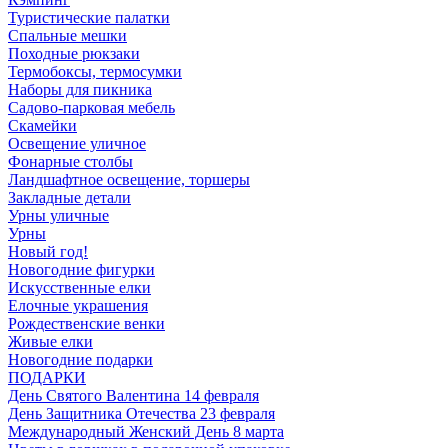
Туристические палатки
Спальные мешки
Походные рюкзаки
Термобоксы, термосумки
Наборы для пикника
Садово-парковая мебель
Скамейки
Освещение уличное
Фонарные столбы
Ландшафтное освещение, торшеры
Закладные детали
Урны уличные
Урны
Новый год!
Новогодние фигурки
Искусственные елки
Елочные украшения
Рождественские венки
Живые елки
Новогодние подарки
ПОДАРКИ
День Святого Валентина 14 февраля
День Защитника Отечества 23 февраля
Международный Женский День 8 марта