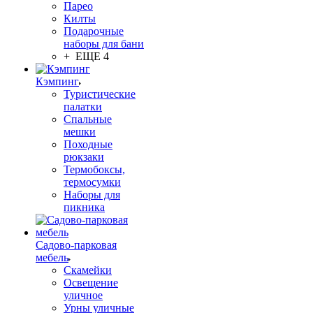
Парео
Килты
Подарочные
наборы для бани
+ ЕЩЕ 4
Кэмпинг
Туристические
палатки
Спальные
мешки
Походные
рюкзаки
Термобоксы,
термосумки
Наборы для
пикника
Садово-парковая
мебель
Скамейки
Освещение
уличное
Урны уличные