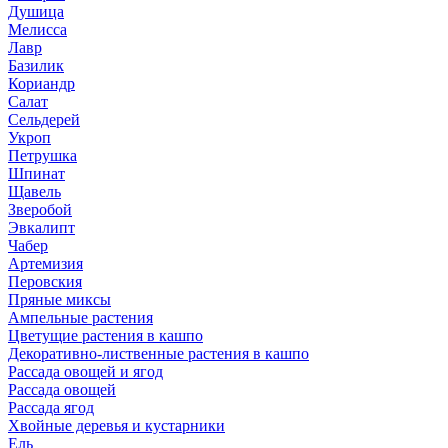
Душица
Мелисса
Лавр
Базилик
Кориандр
Салат
Сельдерей
Укроп
Петрушка
Шпинат
Щавель
Зверобой
Эвкалипт
Чабер
Артемизия
Перовския
Пряные миксы
Ампельные растения
Цветущие растения в кашпо
Декоративно-лиственные растения в кашпо
Рассада овощей и ягод
Рассада овощей
Рассада ягод
Хвойные деревья и кустарники
Ель