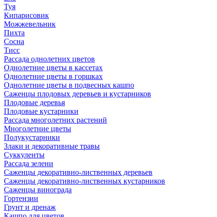
Туя
Кипарисовик
Можжевельник
Пихта
Сосна
Тисc
Рассада однолетних цветов
Однолетние цветы в кассетах
Однолетние цветы в горшках
Однолетние цветы в подвесных кашпо
Саженцы плодовых деревьев и кустарников
Плодовые деревья
Плодовые кустарники
Рассада многолетних растений
Многолетние цветы
Полукустарники
Злаки и декоративные травы
Суккуленты
Рассада зелени
Саженцы декоративно-лиственных деревьев
Саженцы декоративно-лиственных кустарников
Саженцы винограда
Гортензии
Грунт и дренаж
Кашпо для цветов