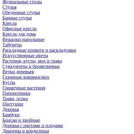
Журнальные столы
Стулья
Обеденные стулья
Барные стулья
Кресла
Офисные кресла
Кресла для дома
Вешалки напольные
Табуреты
Раскладные кровати и раскладушки
Искусственные цветы
Растения, кусты, мох и трава
Суккуленты и бромелиевые
Ветки деревьев
Газонные коврики/мох
Кусты
Горшечные растения
Папоротники
Трава, осока
Цветущие
Деревья
Бамбуки
Бонсаи и хвойные
Деревья с цветами и плодами
Драцены и кордилины