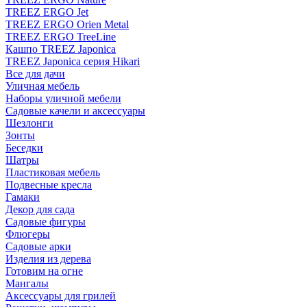
TREEZ ERGO Jet
TREEZ ERGO Orien Metal
TREEZ ERGO TreeLine
Кашпо TREEZ Japonica
TREEZ Japonica серия Hikari
Все для дачи
Уличная мебель
Наборы уличной мебели
Садовые качели и аксессуары
Шезлонги
Зонты
Беседки
Шатры
Пластиковая мебель
Подвесные кресла
Гамаки
Декор для сада
Садовые фигуры
Флюгеры
Садовые арки
Изделия из дерева
Готовим на огне
Мангалы
Аксессуары для грилей