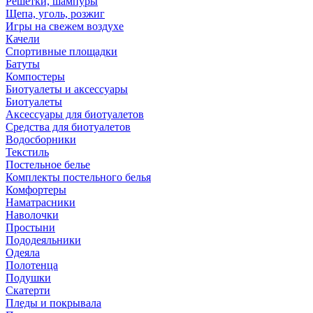
Решетки, шампуры
Щепа, уголь, розжиг
Игры на свежем воздухе
Качели
Спортивные площадки
Батуты
Компостеры
Биотуалеты и аксессуары
Биотуалеты
Аксессуары для биотуалетов
Средства для биотуалетов
Водосборники
Текстиль
Постельное белье
Комплекты постельного белья
Комфортеры
Наматрасники
Наволочки
Простыни
Пододеяльники
Одеяла
Полотенца
Подушки
Скатерти
Пледы и покрывала