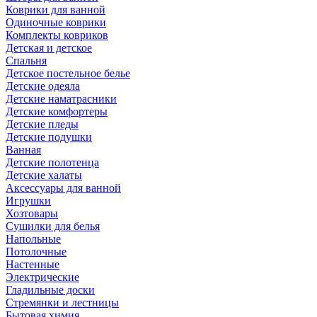
Коврики для ванной
Одиночные коврики
Комплекты ковриков
Детская и детское
Спальня
Детское постельное белье
Детские одеяла
Детские наматрасники
Детские комфортеры
Детские пледы
Детские подушки
Ванная
Детские полотенца
Детские халаты
Аксессуары для ванной
Игрушки
Хозтовары
Сушилки для белья
Напольные
Потолочные
Настенные
Электрические
Гладильные доски
Стремянки и лестницы
Бытовая химия