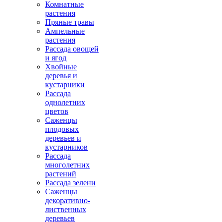
Комнатные
растения
Пряные травы
Ампельные
растения
Рассада овощей
и ягод
Хвойные
деревья и
кустарники
Рассада
однолетних
цветов
Саженцы
плодовых
деревьев и
кустарников
Рассада
многолетних
растений
Рассада зелени
Саженцы
декоративно-
лиственных
деревьев