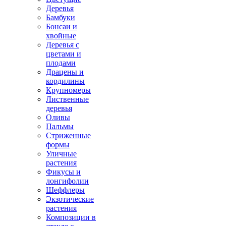
Деревья
Бамбуки
Бонсаи и
хвойные
Деревья с
цветами и
плодами
Драцены и
кордилины
Крупномеры
Лиственные
деревья
Оливы
Пальмы
Стриженные
формы
Уличные
растения
Фикусы и
лонгифолии
Шеффлеры
Экзотические
растения
Композиции в