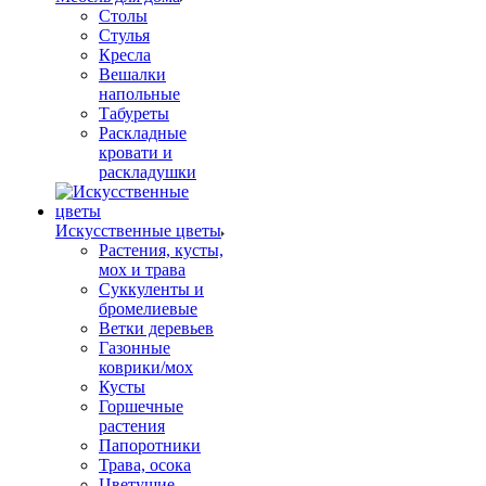
Столы
Стулья
Кресла
Вешалки
напольные
Табуреты
Раскладные
кровати и
раскладушки
Искусственные цветы
Растения, кусты,
мох и трава
Суккуленты и
бромелиевые
Ветки деревьев
Газонные
коврики/мох
Кусты
Горшечные
растения
Папоротники
Трава, осока
Цветущие