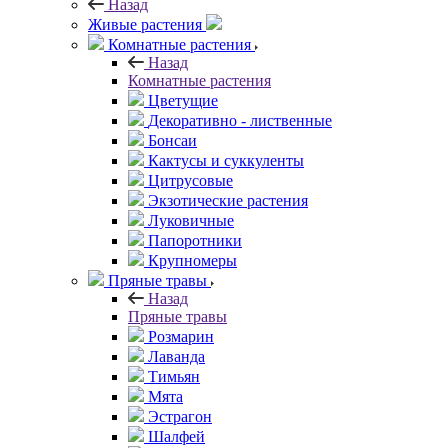
Назад
Живые растения
Комнатные растения
Назад
Комнатные растения
Цветущие
Декоративно - лиственные
Бонсаи
Кактусы и суккуленты
Цитрусовые
Экзотические растения
Луковичные
Папоротники
Крупномеры
Пряные травы
Назад
Пряные травы
Розмарин
Лаванда
Тимьян
Мята
Эстрагон
Шалфей