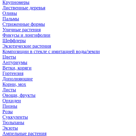
Крупномеры
Лиственные деревья
Оливы
Пальмы
Стриженные формы
Уличные растения
Фикусы и лонгифолии
Шеффлеры
Экзотические растения
Композиции в стекле с имитацией воды/земли
Цветы
Антуриумы
Ветки, коряги
Гортензия
Дополняющие
Корни, мох
Листы
Овощи, фрукты
Орхидеи
Пионы
Розы
Суккуленты
Тюльпаны
Экзоты
Ампельные растения