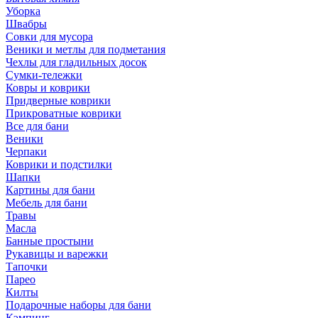
Уборка
Швабры
Совки для мусора
Веники и метлы для подметания
Чехлы для гладильных досок
Сумки-тележки
Ковры и коврики
Придверные коврики
Прикроватные коврики
Все для бани
Веники
Черпаки
Коврики и подстилки
Шапки
Картины для бани
Мебель для бани
Травы
Масла
Банные простыни
Рукавицы и варежки
Тапочки
Парео
Килты
Подарочные наборы для бани
Кэмпинг