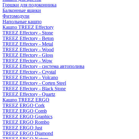
Горшки для подоконника
Балконные ящики
Фитомодули
Напольные кашпо
Кашпо TREEZ Effectory
TREEZ Effectory - Stone
TREEZ Effectory - Beton
TREEZ Effectory - Metal
TREEZ Effectory - Wood
TREEZ Effectory - Gloss
TREEZ Effectory - Wow
TREEZ Effectory - система автополива
TREEZ Effectory - Crystal
TREEZ Effectory - Volcano
TREEZ Effectory - Corten Steel
TREEZ Effectory - Black Stone
TREEZ Effectory - Quartz
Кашпо TREEZ ERGO
TREEZ ERGO Cork
TREEZ ERGO Comb
TREEZ ERGO Graphics
TREEZ ERGO Rombo
TREEZ ERGO Just
TREEZ ERGO Diamond
TREEZ ERGO Nature