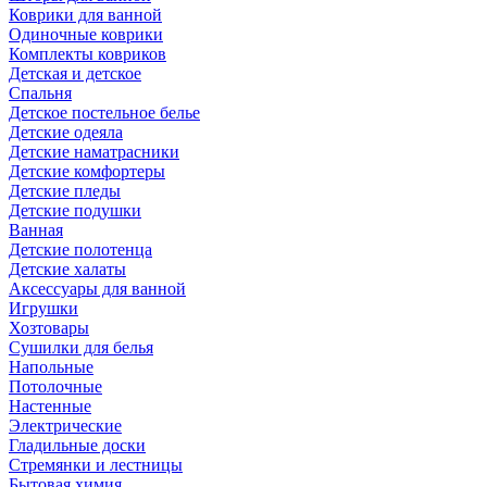
Коврики для ванной
Одиночные коврики
Комплекты ковриков
Детская и детское
Спальня
Детское постельное белье
Детские одеяла
Детские наматрасники
Детские комфортеры
Детские пледы
Детские подушки
Ванная
Детские полотенца
Детские халаты
Аксессуары для ванной
Игрушки
Хозтовары
Сушилки для белья
Напольные
Потолочные
Настенные
Электрические
Гладильные доски
Стремянки и лестницы
Бытовая химия