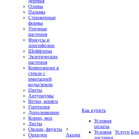
деревья
Оливы
Пальмы
Стриженные
формы
Уличные
растения
Фикусы и
лонгифолии
Шеффлеры
Экзотические
растения
Композиции в
стекле с
имитацией
воды/земли
Цветы
Антуриумы
Ветки, коряги
Гортензия
Как купить
Дополняющие
Корни, мох
Условия
Листы
оплаты
Овощи, фрукты
Условия
Услуги
Бло
Орхидеи
Акции
доставки