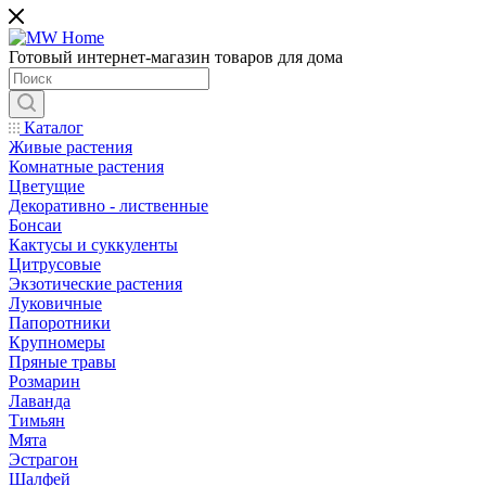
Готовый интернет-магазин товаров для дома
Каталог
Живые растения
Комнатные растения
Цветущие
Декоративно - лиственные
Бонсаи
Кактусы и суккуленты
Цитрусовые
Экзотические растения
Луковичные
Папоротники
Крупномеры
Пряные травы
Розмарин
Лаванда
Тимьян
Мята
Эстрагон
Шалфей