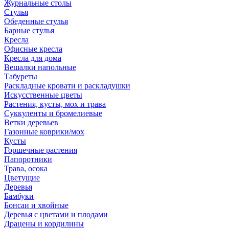
Журнальные столы
Стулья
Обеденные стулья
Барные стулья
Кресла
Офисные кресла
Кресла для дома
Вешалки напольные
Табуреты
Раскладные кровати и раскладушки
Искусственные цветы
Растения, кусты, мох и трава
Суккуленты и бромелиевые
Ветки деревьев
Газонные коврики/мох
Кусты
Горшечные растения
Папоротники
Трава, осока
Цветущие
Деревья
Бамбуки
Бонсаи и хвойные
Деревья с цветами и плодами
Драцены и кордилины