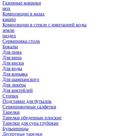
Газонные коврики
мох
Композиции в вазах
кашпо
Композиции в стекле с имитацией воды
земли
раздел
Сервировка стола
Бокалы
Для пива
Для вина
Для виски
Для воды
Для коньяка
Для шампанского
Для ликера
Для коктейлей
Стопки
Подставки для бутылок
Сервировочные салфетки
Тарелки
Тарелки обеденные плоские
Тарелки для супа глубокие
Бульонницы
Десертные тарелки