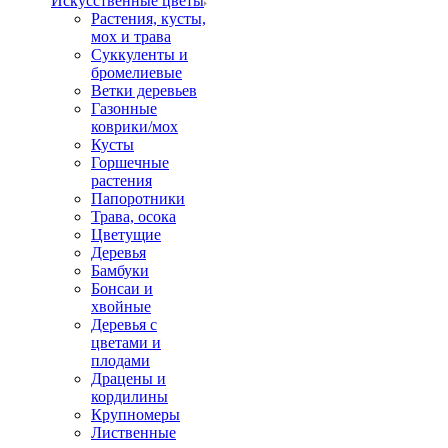
Искусственные цветы
Растения, кусты,
мох и трава
Суккуленты и
бромелиевые
Ветки деревьев
Газонные
коврики/мох
Кусты
Горшечные
растения
Папоротники
Трава, осока
Цветущие
Деревья
Бамбуки
Бонсаи и
хвойные
Деревья с
цветами и
плодами
Драцены и
кордилины
Крупномеры
Лиственные