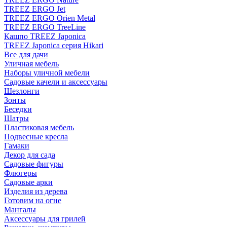
TREEZ ERGO Jet
TREEZ ERGO Orien Metal
TREEZ ERGO TreeLine
Кашпо TREEZ Japonica
TREEZ Japonica серия Hikari
Все для дачи
Уличная мебель
Наборы уличной мебели
Садовые качели и аксессуары
Шезлонги
Зонты
Беседки
Шатры
Пластиковая мебель
Подвесные кресла
Гамаки
Декор для сада
Садовые фигуры
Флюгеры
Садовые арки
Изделия из дерева
Готовим на огне
Мангалы
Аксессуары для грилей