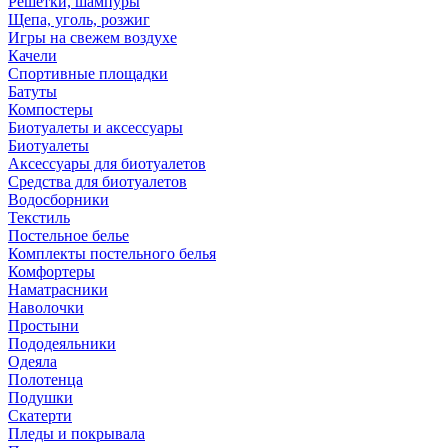
Решетки, шампуры
Щепа, уголь, розжиг
Игры на свежем воздухе
Качели
Спортивные площадки
Батуты
Компостеры
Биотуалеты и аксессуары
Биотуалеты
Аксессуары для биотуалетов
Средства для биотуалетов
Водосборники
Текстиль
Постельное белье
Комплекты постельного белья
Комфортеры
Наматрасники
Наволочки
Простыни
Пододеяльники
Одеяла
Полотенца
Подушки
Скатерти
Пледы и покрывала