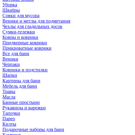
Уборка
Швабры
Совки для мусора
Веники и метлы для подметания
Чехлы для гладильных досок
Сумки-тележки
Ковры и коврики
Придверные коврики
Прикроватные коврики
Все для бани
Веники
Черпаки
Коврики и подстилки
Шапки
Картины для бани
Мебель для бани
Травы
Масла
Банные простыни
Рукавицы и варежки
Тапочки
Парео
Килты
Подарочные наборы для бани
Кэмпинг