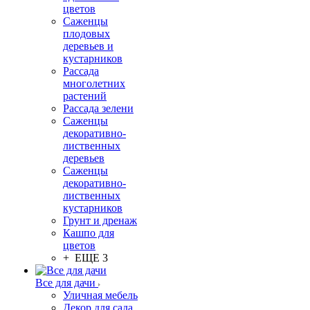
цветов
Саженцы
плодовых
деревьев и
кустарников
Рассада
многолетних
растений
Рассада зелени
Саженцы
декоративно-
лиственных
деревьев
Саженцы
декоративно-
лиственных
кустарников
Грунт и дренаж
Кашпо для
цветов
+ ЕЩЕ 3
Все для дачи
Уличная мебель
Декор для сада