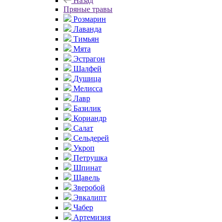
Назад
Пряные травы
Розмарин
Лаванда
Тимьян
Мята
Эстрагон
Шалфей
Душица
Мелисса
Лавр
Базилик
Кориандр
Салат
Сельдерей
Укроп
Петрушка
Шпинат
Щавель
Зверобой
Эвкалипт
Чабер
Артемизия