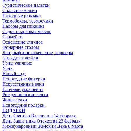
Туристические палатки
Спальные мешки
Походные рюкзаки
Термобоксы, термосумки
Наборы для пикника
Садово-парковая мебель
Скамейки
Освещение уличное
Фонарные столбы
Ландшафтное освещение, торшеры
Закладные детали
Урны уличные
Урны
Новый год!
Новогодние фигурки
Искусственные елки
Елочные украшения
Рождественские венки
Живые елки
Новогодние подарки
ПОДАРКИ
День Святого Валентина 14 февраля
День Защитника Отечества 23 февраля
Международный Женский День 8 марта