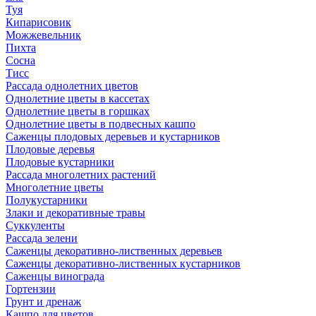
Туя
Кипарисовик
Можжевельник
Пихта
Сосна
Тисc
Рассада однолетних цветов
Однолетние цветы в кассетах
Однолетние цветы в горшках
Однолетние цветы в подвесных кашпо
Саженцы плодовых деревьев и кустарников
Плодовые деревья
Плодовые кустарники
Рассада многолетних растений
Многолетние цветы
Полукустарники
Злаки и декоративные травы
Суккуленты
Рассада зелени
Саженцы декоративно-лиственных деревьев
Саженцы декоративно-лиственных кустарников
Саженцы винограда
Гортензии
Грунт и дренаж
Кашпо для цветов