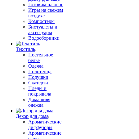
Готовим на огне
Игры на свежем
воздухе
Компостеры
Биотуалеты и
аксессуары
Водосборники
Текстиль
Постельное
белье
Одеяла
Полотенца
Подушки
Скатерти
Пледы и
покрывала
Домашняя
одежда
Декор для дома
Ароматические
диффузоры
Ароматические
саше