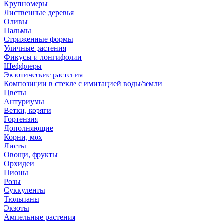
Крупномеры
Лиственные деревья
Оливы
Пальмы
Стриженные формы
Уличные растения
Фикусы и лонгифолии
Шеффлеры
Экзотические растения
Композиции в стекле с имитацией воды/земли
Цветы
Антуриумы
Ветки, коряги
Гортензия
Дополняющие
Корни, мох
Листы
Овощи, фрукты
Орхидеи
Пионы
Розы
Суккуленты
Тюльпаны
Экзоты
Ампельные растения