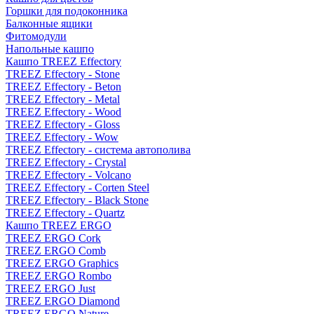
Горшки для подоконника
Балконные ящики
Фитомодули
Напольные кашпо
Кашпо TREEZ Effectory
TREEZ Effectory - Stone
TREEZ Effectory - Beton
TREEZ Effectory - Metal
TREEZ Effectory - Wood
TREEZ Effectory - Gloss
TREEZ Effectory - Wow
TREEZ Effectory - система автополива
TREEZ Effectory - Crystal
TREEZ Effectory - Volcano
TREEZ Effectory - Corten Steel
TREEZ Effectory - Black Stone
TREEZ Effectory - Quartz
Кашпо TREEZ ERGO
TREEZ ERGO Cork
TREEZ ERGO Comb
TREEZ ERGO Graphics
TREEZ ERGO Rombo
TREEZ ERGO Just
TREEZ ERGO Diamond
TREEZ ERGO Nature