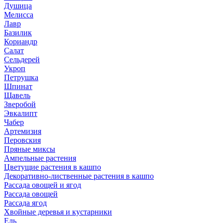
Душица
Мелисса
Лавр
Базилик
Кориандр
Салат
Сельдерей
Укроп
Петрушка
Шпинат
Щавель
Зверобой
Эвкалипт
Чабер
Артемизия
Перовския
Пряные миксы
Ампельные растения
Цветущие растения в кашпо
Декоративно-лиственные растения в кашпо
Рассада овощей и ягод
Рассада овощей
Рассада ягод
Хвойные деревья и кустарники
Ель