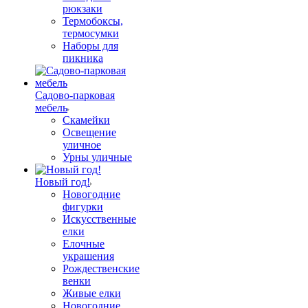
рюкзаки
Термобоксы,
термосумки
Наборы для
пикника
Садово-парковая
мебель
Скамейки
Освещение
уличное
Урны уличные
Новый год!
Новогодние
фигурки
Искусственные
елки
Елочные
украшения
Рождественские
венки
Живые елки
Новогодние