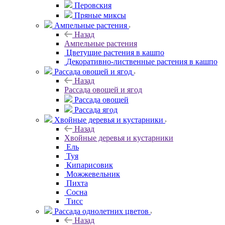
Перовския
Пряные миксы
Ампельные растения
Назад
Ампельные растения
Цветущие растения в кашпо
Декоративно-лиственные растения в кашпо
Рассада овощей и ягод
Назад
Рассада овощей и ягод
Рассада овощей
Рассада ягод
Хвойные деревья и кустарники
Назад
Хвойные деревья и кустарники
Ель
Туя
Кипарисовик
Можжевельник
Пихта
Сосна
Тисc
Рассада однолетних цветов
Назад