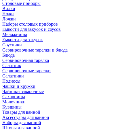
Столовые приборы
Вилки
Ножи
Ложки
Наборы столовых приборов
Емкости для закусок и соусов
Менажницы
Емкости для закусок
Соусники
Сервировочные тарелки и блюда
Блюда
Сервировочная тарелка
Салатник
Сервировочные тарелки
Салатники
Подносы
Чашки и кружки
Чайники заварочные
Сахарницы
Молочники
Кувшины
Товары для ванной
Аксессуары для ванной
Наборы для ванной
Шторы для ванной