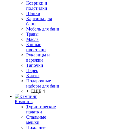
Коврики и
подстилки
Шапки
Картины для
бани
Мебель для бани
Травы
Масла
Банные
простыни
Рукавицы и
варежки
Тапочки
Парео
Килты
Подарочные
наборы для бани
+ ЕЩЕ 4
Кэмпинг
Туристические
палатки
Спальные
мешки
Походные