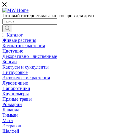
Готовый интернет-магазин товаров для дома
Каталог
Живые растения
Комнатные растения
Цветущие
Декоративно - лиственные
Бонсаи
Кактусы и суккуленты
Цитрусовые
Экзотические растения
Луковичные
Папоротники
Крупномеры
Пряные травы
Розмарин
Лаванда
Тимьян
Мята
Эстрагон
Шалфей