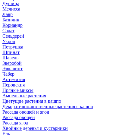
Душица
Мелисса
Лавр
Базилик
Кориандр
Салат
Сельдерей
Укроп
Петрушка
Шпинат
Щавель
Зверобой
Эвкалипт
Чабер
Артемизия
Перовския
Пряные миксы
Ампельные растения
Цветущие растения в кашпо
Декоративно-лиственные растения в кашпо
Рассада овощей и ягод
Рассада овощей
Рассада ягод
Хвойные деревья и кустарники
Ель