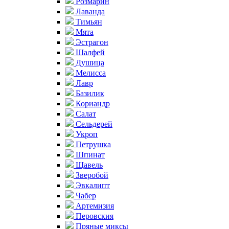
Розмарин
Лаванда
Тимьян
Мята
Эстрагон
Шалфей
Душица
Мелисса
Лавр
Базилик
Кориандр
Салат
Сельдерей
Укроп
Петрушка
Шпинат
Щавель
Зверобой
Эвкалипт
Чабер
Артемизия
Перовския
Пряные миксы