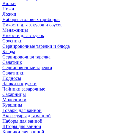
Вилки
Ножи
Ложки
Наборы столовых приборов
Емкости для закусок и соусов
Менажницы
Емкости для закусок
Соусники
Сервировочные тарелки и блюда
Блюда
Сервировочная тарелка
Салатник
Сервировочные тарелки
Салатники
Подносы
Чашки и кружки
Чайники заварочные
Сахарницы
Молочники
Кувшины
Товары для ванной
Аксессуары для ванной
Наборы для ванной
Шторы для ванной
Коврики для ванной