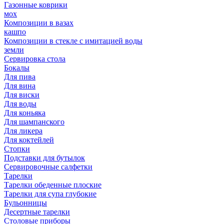
Газонные коврики
мох
Композиции в вазах
кашпо
Композиции в стекле с имитацией воды
земли
Сервировка стола
Бокалы
Для пива
Для вина
Для виски
Для воды
Для коньяка
Для шампанского
Для ликера
Для коктейлей
Стопки
Подставки для бутылок
Сервировочные салфетки
Тарелки
Тарелки обеденные плоские
Тарелки для супа глубокие
Бульонницы
Десертные тарелки
Столовые приборы