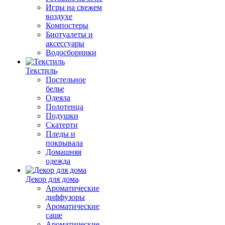
Игры на свежем
воздухе
Компостеры
Биотуалеты и
аксессуары
Водосборники
Текстиль
Постельное
белье
Одеяла
Полотенца
Подушки
Скатерти
Пледы и
покрывала
Домашняя
одежда
Декор для дома
Ароматические
диффузоры
Ароматические
саше
Ароматические