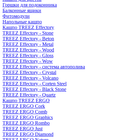
Горшки для подоконника
Балконные ящики
Фитомодули
Напольные кашпо
Кашпо TREEZ Effectory
TREEZ Effectory - Stone
TREEZ Effectory - Beton
TREEZ Effectory - Metal
TREEZ Effectory - Wood
TREEZ Effectory - Gloss
TREEZ Effectory - Wow
TREEZ Effectory - система автополива
TREEZ Effectory - Crystal
TREEZ Effectory - Volcano
TREEZ Effectory - Corten Steel
TREEZ Effectory - Black Stone
TREEZ Effectory - Quartz
Кашпо TREEZ ERGO
TREEZ ERGO Cork
TREEZ ERGO Comb
TREEZ ERGO Graphics
TREEZ ERGO Rombo
TREEZ ERGO Just
TREEZ ERGO Diamond
TREEZ ERGO Nature