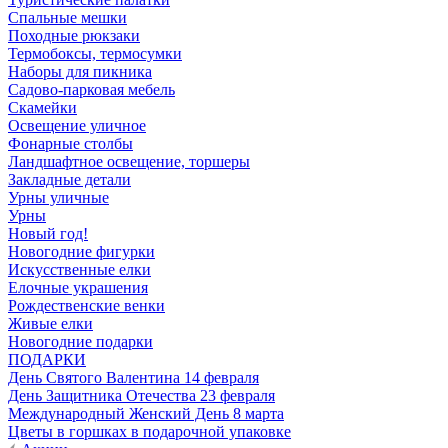
Спальные мешки
Походные рюкзаки
Термобоксы, термосумки
Наборы для пикника
Садово-парковая мебель
Скамейки
Освещение уличное
Фонарные столбы
Ландшафтное освещение, торшеры
Закладные детали
Урны уличные
Урны
Новый год!
Новогодние фигурки
Искусственные елки
Елочные украшения
Рождественские венки
Живые елки
Новогодние подарки
ПОДАРКИ
День Святого Валентина 14 февраля
День Защитника Отечества 23 февраля
Международный Женский День 8 марта
Цветы в горшках в подарочной упаковке