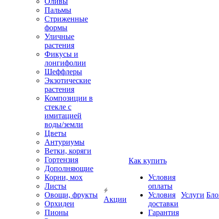
Оливы
Пальмы
Стриженные
формы
Уличные
растения
Фикусы и
лонгифолии
Шеффлеры
Экзотические
растения
Композиции в
стекле с
имитацией
воды/земли
Цветы
Антуриумы
Ветки, коряги
Гортензия
Как купить
Дополняющие
Корни, мох
Условия
Листы
оплаты
Овощи, фрукты
Условия
Услуги
Бло
Акции
Орхидеи
доставки
Пионы
Гарантия