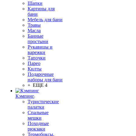
Шапки
Картины для
бани
Мебель для бани
Травы
Масла
Банные
простыни
Рукавицы и
варежки
Тапочки
Парео
Килты
Подарочные
наборы для бани
+ ЕЩЕ 4
Кэмпинг
Туристические
палатки
Спальные
мешки
Походные
рюкзаки
Термобоксы,