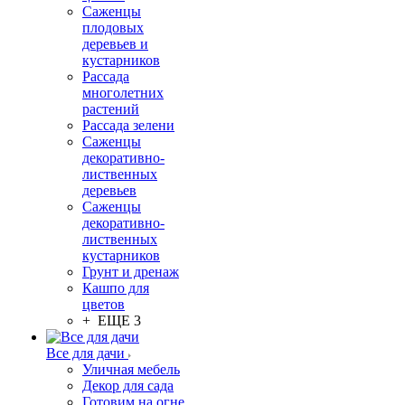
Саженцы
плодовых
деревьев и
кустарников
Рассада
многолетних
растений
Рассада зелени
Саженцы
декоративно-
лиственных
деревьев
Саженцы
декоративно-
лиственных
кустарников
Грунт и дренаж
Кашпо для
цветов
+ ЕЩЕ 3
Все для дачи
Уличная мебель
Декор для сада
Готовим на огне