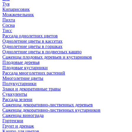
Туя
Кипарисовик
Можжевельник
Пихта
Сосна
Тисc
Рассада однолетних цветов
Однолетние цветы в кассетах
Однолетние цветы в горшках
Однолетние цветы в подвесных кашпо
Саженцы плодовых деревьев и кустарников
Плодовые деревья
Плодовые кустарники
Рассада многолетних растений
Многолетние цветы
Полукустарники
Злаки и декоративные травы
Суккуленты
Рассада зелени
Саженцы декоративно-лиственных деревьев
Саженцы декоративно-лиственных кустарников
Саженцы винограда
Гортензии
Грунт и дренаж
Кашпо для цветов