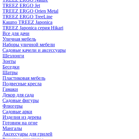
TREEZ ERGO Jet
TREEZ ERGO Orien Metal
TREEZ ERGO TreeLine
Кашпо TREEZ Japonica
TREEZ Japonica серия Hikari
Все для дачи
Уличная мебель
Наборы уличной мебели
Садовые качели и аксессуары
Шезлонги
Зонты
Беседки
Шатры
Пластиковая мебель
Подвесные кресла
Гамаки
Декор для сада
Садовые фигуры
Флюгеры
Садовые арки
Изделия из дерева
Готовим на огне
Мангалы
Аксессуары для грилей