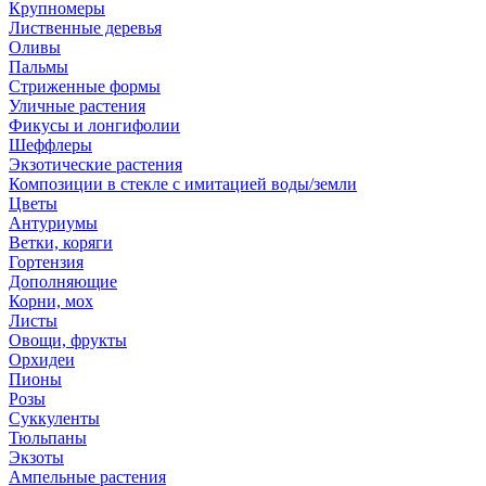
Крупномеры
Лиственные деревья
Оливы
Пальмы
Стриженные формы
Уличные растения
Фикусы и лонгифолии
Шеффлеры
Экзотические растения
Композиции в стекле с имитацией воды/земли
Цветы
Антуриумы
Ветки, коряги
Гортензия
Дополняющие
Корни, мох
Листы
Овощи, фрукты
Орхидеи
Пионы
Розы
Суккуленты
Тюльпаны
Экзоты
Ампельные растения