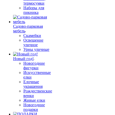
термосумки
Наборы для
пикника
Садово-парковая
мебель
Скамейки
Освещение
уличное
Урны уличные
Новый год!
Новогодние
фигурки
Искусственные
елки
Елочные
украшения
Рождественские
венки
Живые елки
Новогодние
подарки