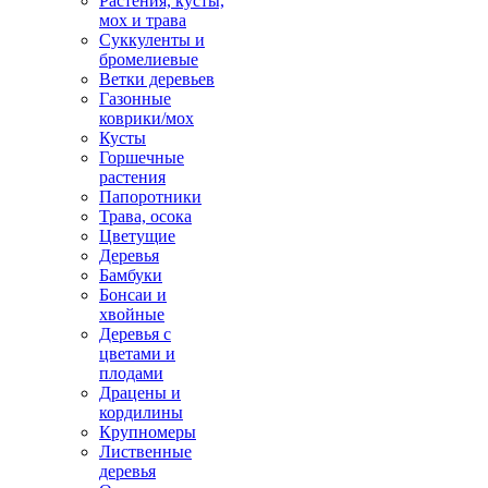
Растения, кусты,
мох и трава
Суккуленты и
бромелиевые
Ветки деревьев
Газонные
коврики/мох
Кусты
Горшечные
растения
Папоротники
Трава, осока
Цветущие
Деревья
Бамбуки
Бонсаи и
хвойные
Деревья с
цветами и
плодами
Драцены и
кордилины
Крупномеры
Лиственные
деревья