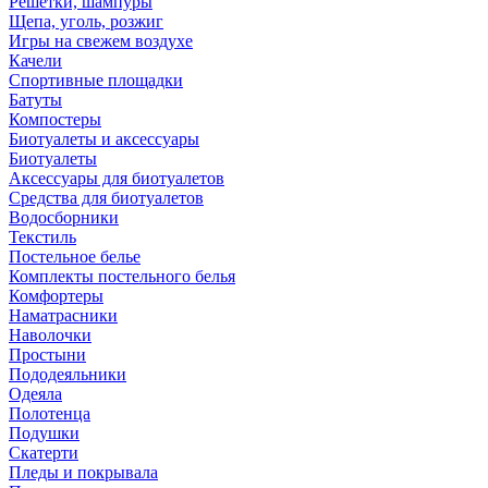
Решетки, шампуры
Щепа, уголь, розжиг
Игры на свежем воздухе
Качели
Спортивные площадки
Батуты
Компостеры
Биотуалеты и аксессуары
Биотуалеты
Аксессуары для биотуалетов
Средства для биотуалетов
Водосборники
Текстиль
Постельное белье
Комплекты постельного белья
Комфортеры
Наматрасники
Наволочки
Простыни
Пододеяльники
Одеяла
Полотенца
Подушки
Скатерти
Пледы и покрывала