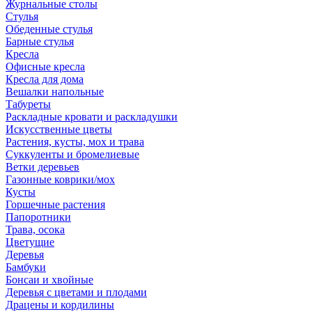
Журнальные столы
Стулья
Обеденные стулья
Барные стулья
Кресла
Офисные кресла
Кресла для дома
Вешалки напольные
Табуреты
Раскладные кровати и раскладушки
Искусственные цветы
Растения, кусты, мох и трава
Суккуленты и бромелиевые
Ветки деревьев
Газонные коврики/мох
Кусты
Горшечные растения
Папоротники
Трава, осока
Цветущие
Деревья
Бамбуки
Бонсаи и хвойные
Деревья с цветами и плодами
Драцены и кордилины