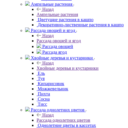
Ампельные растения
Назад
Ампельные растения
Цветущие растения в кашпо
Декоративно-лиственные растения в кашпо
Рассада овощей и ягод
Назад
Рассада овощей и ягод
Рассада овощей
Рассада ягод
Хвойные деревья и кустарники
Назад
Хвойные деревья и кустарники
Ель
Туя
Кипарисовик
Можжевельник
Пихта
Сосна
Тисc
Рассада однолетних цветов
Назад
Рассада однолетних цветов
Однолетние цветы в кассетах