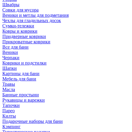
Швабры
Совки для мусора
Веники и метлы для подметания
Чехлы для гладильных досок
Сумки-тележки
Ковры и коврики
Придверные коврики
Прикроватные коврики
Все для бани
Веники
Черпаки
Коврики и подстилки
Шапки
Картины для бани
Мебель для бани
Травы
Масла
Банные простыни
Рукавицы и варежки
Тапочки
Парео
Килты
Подарочные наборы для бани
Кэмпинг
Туристические палатки