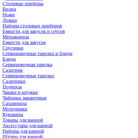
Столовые приборы
Вилки
Ножи
Ложки
Наборы столовых приборов
Емкости для закусок и соусов
Менажницы
Емкости для закусок
Соусники
Сервировочные тарелки и блюда
Блюда
Сервировочная тарелка
Салатник
Сервировочные тарелки
Салатники
Подносы
Чашки и кружки
Чайники заварочные
Сахарницы
Молочники
Кувшины
Товары для ванной
Аксессуары для ванной
Наборы для ванной
Шторы для ванной