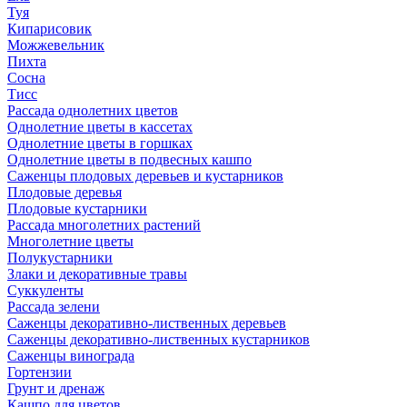
Туя
Кипарисовик
Можжевельник
Пихта
Сосна
Тисc
Рассада однолетних цветов
Однолетние цветы в кассетах
Однолетние цветы в горшках
Однолетние цветы в подвесных кашпо
Саженцы плодовых деревьев и кустарников
Плодовые деревья
Плодовые кустарники
Рассада многолетних растений
Многолетние цветы
Полукустарники
Злаки и декоративные травы
Суккуленты
Рассада зелени
Саженцы декоративно-лиственных деревьев
Саженцы декоративно-лиственных кустарников
Саженцы винограда
Гортензии
Грунт и дренаж
Кашпо для цветов