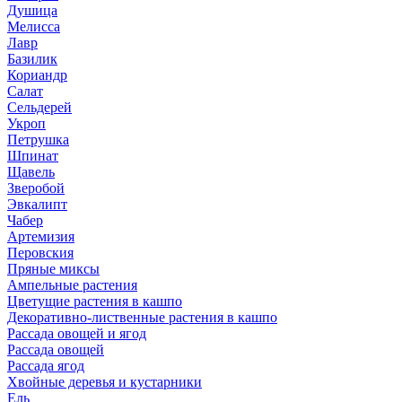
Душица
Мелисса
Лавр
Базилик
Кориандр
Салат
Сельдерей
Укроп
Петрушка
Шпинат
Щавель
Зверобой
Эвкалипт
Чабер
Артемизия
Перовския
Пряные миксы
Ампельные растения
Цветущие растения в кашпо
Декоративно-лиственные растения в кашпо
Рассада овощей и ягод
Рассада овощей
Рассада ягод
Хвойные деревья и кустарники
Ель