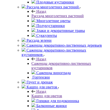
Плодовые кустарники
Рассада многолетних растений
Назад
Рассада многолетних растений
Многолетние цветы
Полукустарники
Злаки и декоративные травы
Суккуленты
Рассада зелени
Саженцы декоративно-лиственных деревьев
Саженцы декоративно-лиственных
кустарников
Назад
Саженцы декоративно-лиственных
кустарников
Саженцы винограда
Гортензии
Грунт и дренаж
Кашпо для цветов
Назад
Кашпо для цветов
Горшки для подоконника
Балконные ящики