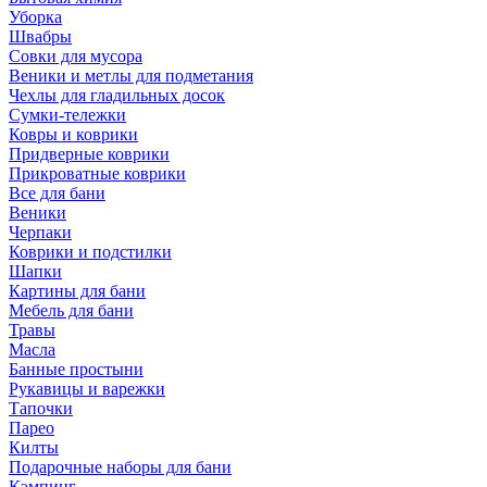
Уборка
Швабры
Совки для мусора
Веники и метлы для подметания
Чехлы для гладильных досок
Сумки-тележки
Ковры и коврики
Придверные коврики
Прикроватные коврики
Все для бани
Веники
Черпаки
Коврики и подстилки
Шапки
Картины для бани
Мебель для бани
Травы
Масла
Банные простыни
Рукавицы и варежки
Тапочки
Парео
Килты
Подарочные наборы для бани
Кэмпинг