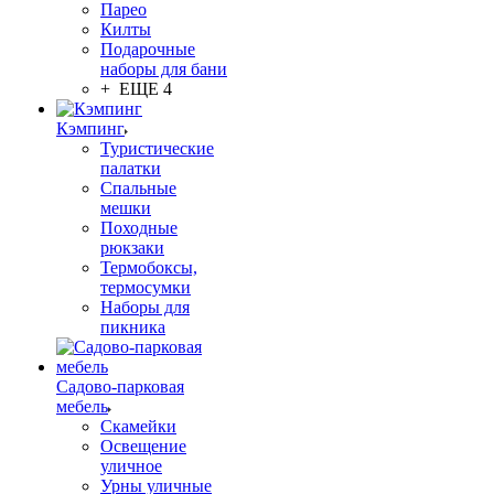
Парео
Килты
Подарочные
наборы для бани
+ ЕЩЕ 4
Кэмпинг
Туристические
палатки
Спальные
мешки
Походные
рюкзаки
Термобоксы,
термосумки
Наборы для
пикника
Садово-парковая
мебель
Скамейки
Освещение
уличное
Урны уличные