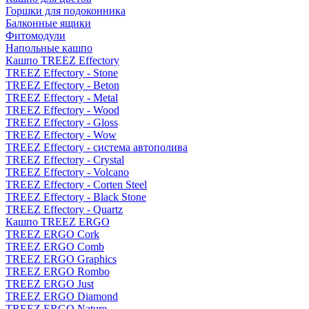
Горшки для подоконника
Балконные ящики
Фитомодули
Напольные кашпо
Кашпо TREEZ Effectory
TREEZ Effectory - Stone
TREEZ Effectory - Beton
TREEZ Effectory - Metal
TREEZ Effectory - Wood
TREEZ Effectory - Gloss
TREEZ Effectory - Wow
TREEZ Effectory - система автополива
TREEZ Effectory - Crystal
TREEZ Effectory - Volcano
TREEZ Effectory - Corten Steel
TREEZ Effectory - Black Stone
TREEZ Effectory - Quartz
Кашпо TREEZ ERGO
TREEZ ERGO Cork
TREEZ ERGO Comb
TREEZ ERGO Graphics
TREEZ ERGO Rombo
TREEZ ERGO Just
TREEZ ERGO Diamond
TREEZ ERGO Nature