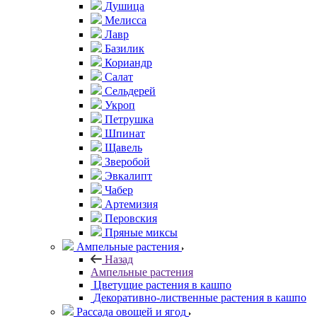
Душица
Мелисса
Лавр
Базилик
Кориандр
Салат
Сельдерей
Укроп
Петрушка
Шпинат
Щавель
Зверобой
Эвкалипт
Чабер
Артемизия
Перовския
Пряные миксы
Ампельные растения
Назад
Ампельные растения
Цветущие растения в кашпо
Декоративно-лиственные растения в кашпо
Рассада овощей и ягод