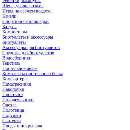
Решетки, шампуры
Щепа, уголь, розжиг
Игры на свежем воздухе
Качели
Спортивные площадки
Батуты
Компостеры
Биотуалеты и аксессуары
Биотуалеты
Аксессуары для биотуалетов
Средства для биотуалетов
Водосборники
Текстиль
Постельное белье
Комплекты постельного белья
Комфортеры
Наматрасники
Наволочки
Простыни
Пододеяльники
Одеяла
Полотенца
Подушки
Скатерти
Пледы и покрывала