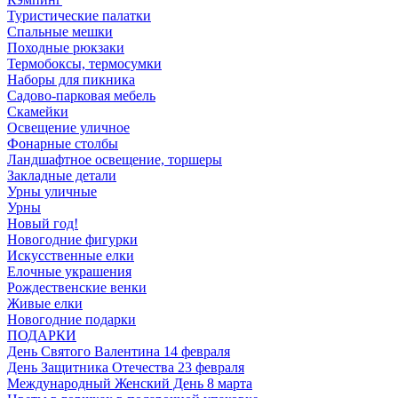
Туристические палатки
Спальные мешки
Походные рюкзаки
Термобоксы, термосумки
Наборы для пикника
Садово-парковая мебель
Скамейки
Освещение уличное
Фонарные столбы
Ландшафтное освещение, торшеры
Закладные детали
Урны уличные
Урны
Новый год!
Новогодние фигурки
Искусственные елки
Елочные украшения
Рождественские венки
Живые елки
Новогодние подарки
ПОДАРКИ
День Святого Валентина 14 февраля
День Защитника Отечества 23 февраля
Международный Женский День 8 марта