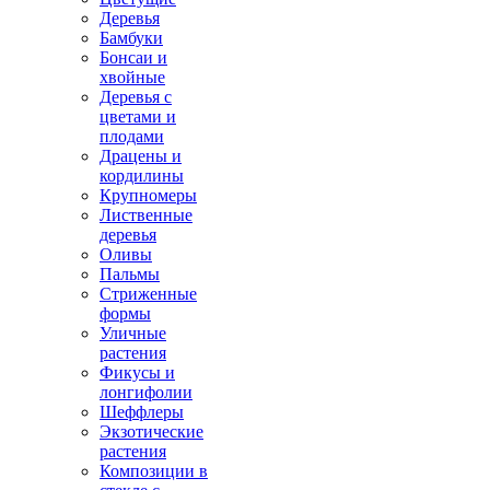
Деревья
Бамбуки
Бонсаи и
хвойные
Деревья с
цветами и
плодами
Драцены и
кордилины
Крупномеры
Лиственные
деревья
Оливы
Пальмы
Стриженные
формы
Уличные
растения
Фикусы и
лонгифолии
Шеффлеры
Экзотические
растения
Композиции в