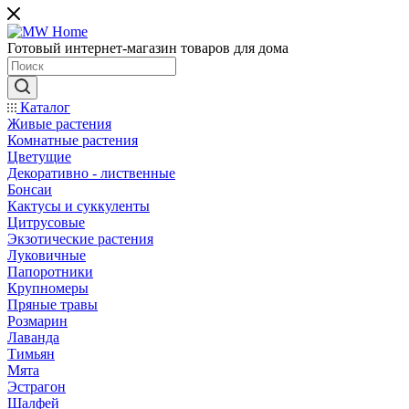
Готовый интернет-магазин товаров для дома
Каталог
Живые растения
Комнатные растения
Цветущие
Декоративно - лиственные
Бонсаи
Кактусы и суккуленты
Цитрусовые
Экзотические растения
Луковичные
Папоротники
Крупномеры
Пряные травы
Розмарин
Лаванда
Тимьян
Мята
Эстрагон
Шалфей