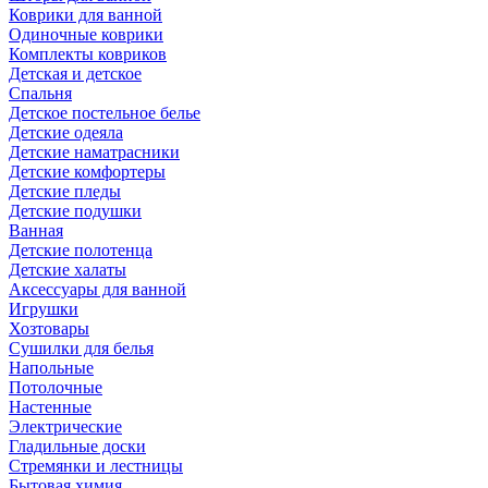
Коврики для ванной
Одиночные коврики
Комплекты ковриков
Детская и детское
Спальня
Детское постельное белье
Детские одеяла
Детские наматрасники
Детские комфортеры
Детские пледы
Детские подушки
Ванная
Детские полотенца
Детские халаты
Аксессуары для ванной
Игрушки
Хозтовары
Сушилки для белья
Напольные
Потолочные
Настенные
Электрические
Гладильные доски
Стремянки и лестницы
Бытовая химия