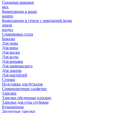
Газонные коврики
мох
Композиции в вазах
кашпо
Композиции в стекле с имитацией воды
земли
раздел
Сервировка стола
Бокалы
Для пива
Для вина
Для виски
Для воды
Для коньяка
Для шампанского
Для ликера
Для коктейлей
Стопки
Подставки для бутылок
Сервировочные салфетки
Тарелки
Тарелки обеденные плоские
Тарелки для супа глубокие
Бульонницы
Десертные тарелки