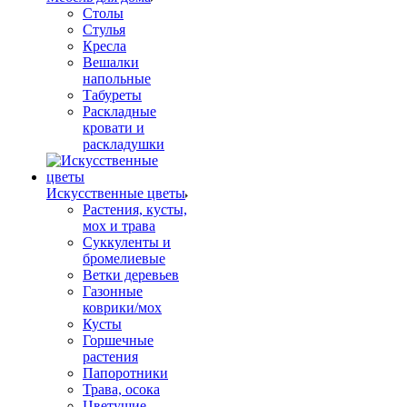
Столы
Стулья
Кресла
Вешалки
напольные
Табуреты
Раскладные
кровати и
раскладушки
Искусственные цветы
Растения, кусты,
мох и трава
Суккуленты и
бромелиевые
Ветки деревьев
Газонные
коврики/мох
Кусты
Горшечные
растения
Папоротники
Трава, осока
Цветущие