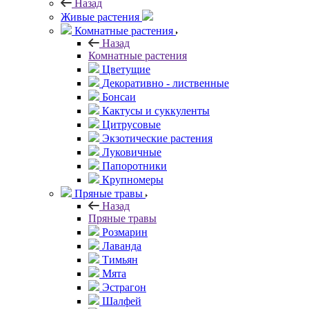
Назад
Живые растения
Комнатные растения
Назад
Комнатные растения
Цветущие
Декоративно - лиственные
Бонсаи
Кактусы и суккуленты
Цитрусовые
Экзотические растения
Луковичные
Папоротники
Крупномеры
Пряные травы
Назад
Пряные травы
Розмарин
Лаванда
Тимьян
Мята
Эстрагон
Шалфей