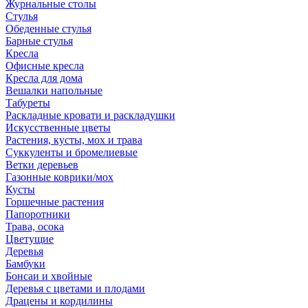
Журнальные столы
Стулья
Обеденные стулья
Барные стулья
Кресла
Офисные кресла
Кресла для дома
Вешалки напольные
Табуреты
Раскладные кровати и раскладушки
Искусственные цветы
Растения, кусты, мох и трава
Суккуленты и бромелиевые
Ветки деревьев
Газонные коврики/мох
Кусты
Горшечные растения
Папоротники
Трава, осока
Цветущие
Деревья
Бамбуки
Бонсаи и хвойные
Деревья с цветами и плодами
Драцены и кордилины