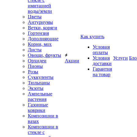
стекле с
имитацией
воды/земли
Цветы
Антуриумы
Ветки, коряги
Гортензия
Как купить
Дополняющие
Корни, мох
Условия
Листы
оплаты
Овощи, фрукты
Условия
Услуги
Бло
Орхидеи
Акции
доставки
Пионы
Гарантия
Розы
на товар
Суккуленты
Тюльпаны
Экзоты
Ампельные
растения
Газонные
коврики
Композиции в
вазах
Композиции в
стекле с