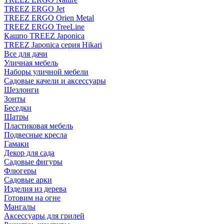
TREEZ ERGO Jet
TREEZ ERGO Orien Metal
TREEZ ERGO TreeLine
Кашпо TREEZ Japonica
TREEZ Japonica серия Hikari
Все для дачи
Уличная мебель
Наборы уличной мебели
Садовые качели и аксессуары
Шезлонги
Зонты
Беседки
Шатры
Пластиковая мебель
Подвесные кресла
Гамаки
Декор для сада
Садовые фигуры
Флюгеры
Садовые арки
Изделия из дерева
Готовим на огне
Мангалы
Аксессуары для грилей