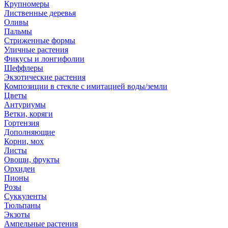
Крупномеры
Лиственные деревья
Оливы
Пальмы
Стриженные формы
Уличные растения
Фикусы и лонгифолии
Шеффлеры
Экзотические растения
Композиции в стекле с имитацией воды/земли
Цветы
Антуриумы
Ветки, коряги
Гортензия
Дополняющие
Корни, мох
Листы
Овощи, фрукты
Орхидеи
Пионы
Розы
Суккуленты
Тюльпаны
Экзоты
Ампельные растения