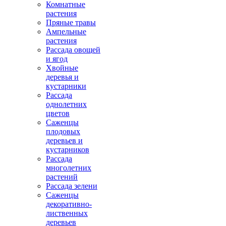
Комнатные
растения
Пряные травы
Ампельные
растения
Рассада овощей
и ягод
Хвойные
деревья и
кустарники
Рассада
однолетних
цветов
Саженцы
плодовых
деревьев и
кустарников
Рассада
многолетних
растений
Рассада зелени
Саженцы
декоративно-
лиственных
деревьев