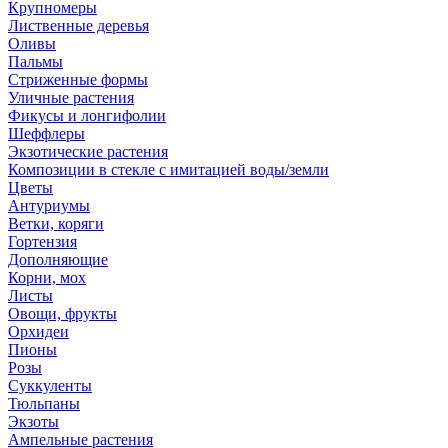
Крупномеры
Лиственные деревья
Оливы
Пальмы
Стриженные формы
Уличные растения
Фикусы и лонгифолии
Шеффлеры
Экзотические растения
Композиции в стекле с имитацией воды/земли
Цветы
Антуриумы
Ветки, коряги
Гортензия
Дополняющие
Корни, мох
Листы
Овощи, фрукты
Орхидеи
Пионы
Розы
Суккуленты
Тюльпаны
Экзоты
Ампельные растения