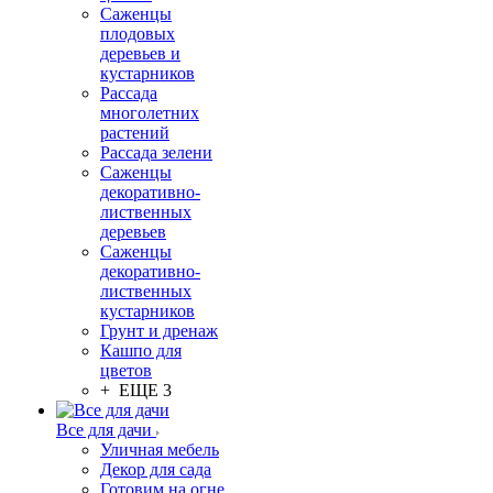
Саженцы
плодовых
деревьев и
кустарников
Рассада
многолетних
растений
Рассада зелени
Саженцы
декоративно-
лиственных
деревьев
Саженцы
декоративно-
лиственных
кустарников
Грунт и дренаж
Кашпо для
цветов
+ ЕЩЕ 3
Все для дачи
Уличная мебель
Декор для сада
Готовим на огне