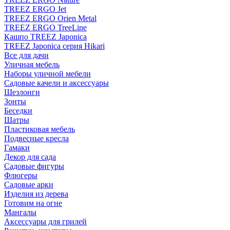
TREEZ ERGO Jet
TREEZ ERGO Orien Metal
TREEZ ERGO TreeLine
Кашпо TREEZ Japonica
TREEZ Japonica серия Hikari
Все для дачи
Уличная мебель
Наборы уличной мебели
Садовые качели и аксессуары
Шезлонги
Зонты
Беседки
Шатры
Пластиковая мебель
Подвесные кресла
Гамаки
Декор для сада
Садовые фигуры
Флюгеры
Садовые арки
Изделия из дерева
Готовим на огне
Мангалы
Аксессуары для грилей