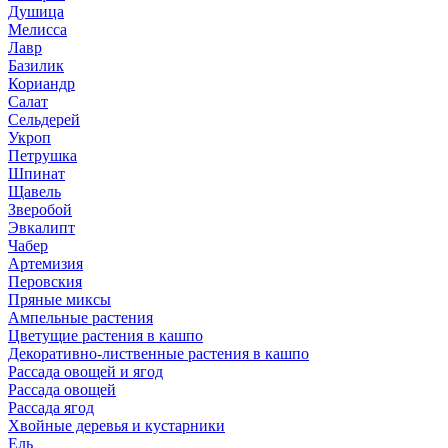
Душица
Мелисса
Лавр
Базилик
Кориандр
Салат
Сельдерей
Укроп
Петрушка
Шпинат
Щавель
Зверобой
Эвкалипт
Чабер
Артемизия
Перовския
Пряные миксы
Ампельные растения
Цветущие растения в кашпо
Декоративно-лиственные растения в кашпо
Рассада овощей и ягод
Рассада овощей
Рассада ягод
Хвойные деревья и кустарники
Ель