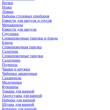
Вилки
Ножи
Ложки
Наборы столовых приборов
Емкости для закусок и соусов
Менажницы
Емкости для закусок
Соусники
Сервировочные тарелки и блюда
Блюда
Сервировочная тарелка
Салатник
Сервировочные тарелки
Салатники
Подносы
Чашки и кружки
Чайники заварочные
Сахарницы
Молочники
Кувшины
Товары для ванной
Аксессуары для ванной
Наборы для ванной
Шторы для ванной
Коврики для ванной