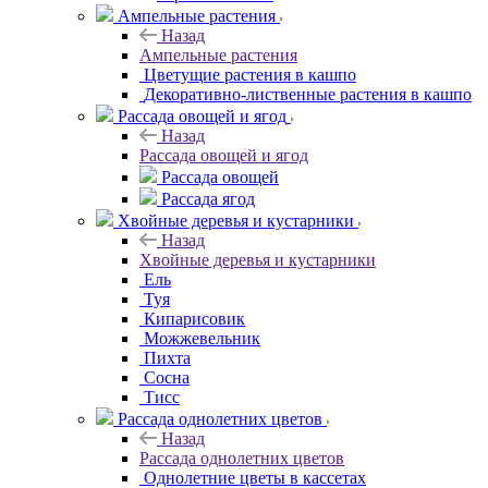
Ампельные растения
Назад
Ампельные растения
Цветущие растения в кашпо
Декоративно-лиственные растения в кашпо
Рассада овощей и ягод
Назад
Рассада овощей и ягод
Рассада овощей
Рассада ягод
Хвойные деревья и кустарники
Назад
Хвойные деревья и кустарники
Ель
Туя
Кипарисовик
Можжевельник
Пихта
Сосна
Тисc
Рассада однолетних цветов
Назад
Рассада однолетних цветов
Однолетние цветы в кассетах