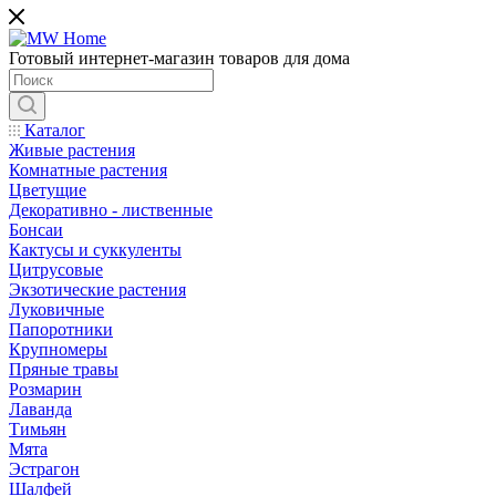
Готовый интернет-магазин товаров для дома
Каталог
Живые растения
Комнатные растения
Цветущие
Декоративно - лиственные
Бонсаи
Кактусы и суккуленты
Цитрусовые
Экзотические растения
Луковичные
Папоротники
Крупномеры
Пряные травы
Розмарин
Лаванда
Тимьян
Мята
Эстрагон
Шалфей