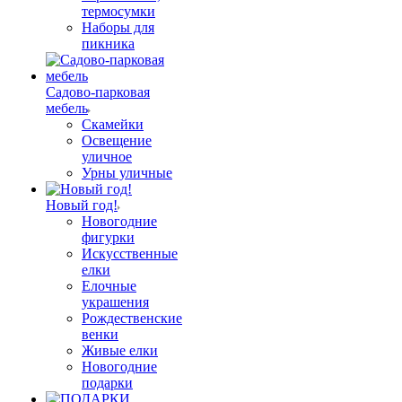
термосумки
Наборы для
пикника
Садово-парковая
мебель
Скамейки
Освещение
уличное
Урны уличные
Новый год!
Новогодние
фигурки
Искусственные
елки
Елочные
украшения
Рождественские
венки
Живые елки
Новогодние
подарки