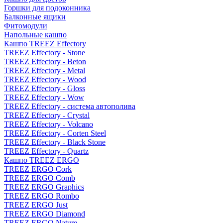
Горшки для подоконника
Балконные ящики
Фитомодули
Напольные кашпо
Кашпо TREEZ Effectory
TREEZ Effectory - Stone
TREEZ Effectory - Beton
TREEZ Effectory - Metal
TREEZ Effectory - Wood
TREEZ Effectory - Gloss
TREEZ Effectory - Wow
TREEZ Effectory - система автополива
TREEZ Effectory - Crystal
TREEZ Effectory - Volcano
TREEZ Effectory - Corten Steel
TREEZ Effectory - Black Stone
TREEZ Effectory - Quartz
Кашпо TREEZ ERGO
TREEZ ERGO Cork
TREEZ ERGO Comb
TREEZ ERGO Graphics
TREEZ ERGO Rombo
TREEZ ERGO Just
TREEZ ERGO Diamond
TREEZ ERGO Nature