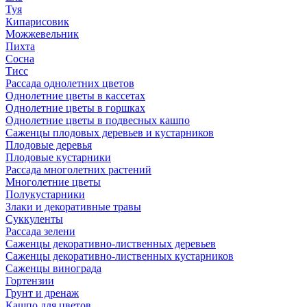
Туя
Кипарисовик
Можжевельник
Пихта
Сосна
Тисc
Рассада однолетних цветов
Однолетние цветы в кассетах
Однолетние цветы в горшках
Однолетние цветы в подвесных кашпо
Саженцы плодовых деревьев и кустарников
Плодовые деревья
Плодовые кустарники
Рассада многолетних растений
Многолетние цветы
Полукустарники
Злаки и декоративные травы
Суккуленты
Рассада зелени
Саженцы декоративно-лиственных деревьев
Саженцы декоративно-лиственных кустарников
Саженцы винограда
Гортензии
Грунт и дренаж
Кашпо для цветов