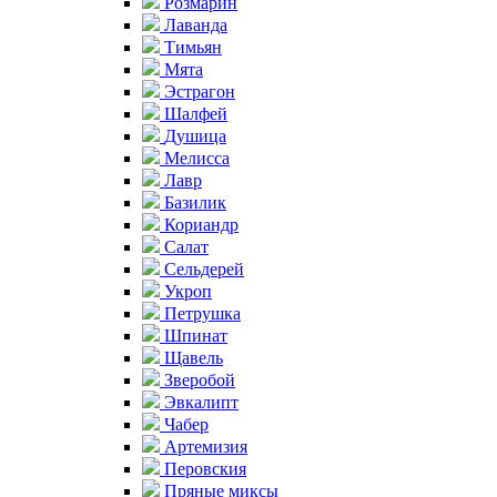
Розмарин
Лаванда
Тимьян
Мята
Эстрагон
Шалфей
Душица
Мелисса
Лавр
Базилик
Кориандр
Салат
Сельдерей
Укроп
Петрушка
Шпинат
Щавель
Зверобой
Эвкалипт
Чабер
Артемизия
Перовския
Пряные миксы