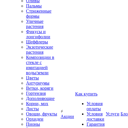
Оливы
Пальмы
Стриженные
формы
Уличные
растения
Фикусы и
лонгифолии
Шеффлеры
Экзотические
растения
Композиции в
стекле с
имитацией
воды/земли
Цветы
Антуриумы
Ветки, коряги
Гортензия
Как купить
Дополняющие
Корни, мох
Условия
Листы
оплаты
Овощи, фрукты
Условия
Услуги
Бло
Акции
Орхидеи
доставки
Пионы
Гарантия