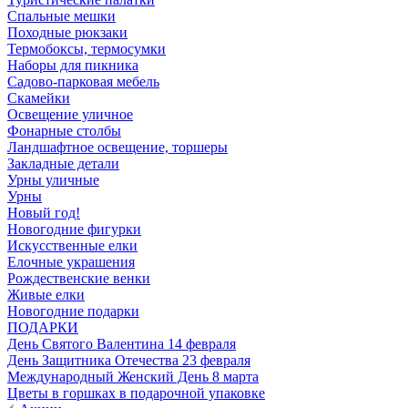
Спальные мешки
Походные рюкзаки
Термобоксы, термосумки
Наборы для пикника
Садово-парковая мебель
Скамейки
Освещение уличное
Фонарные столбы
Ландшафтное освещение, торшеры
Закладные детали
Урны уличные
Урны
Новый год!
Новогодние фигурки
Искусственные елки
Елочные украшения
Рождественские венки
Живые елки
Новогодние подарки
ПОДАРКИ
День Святого Валентина 14 февраля
День Защитника Отечества 23 февраля
Международный Женский День 8 марта
Цветы в горшках в подарочной упаковке