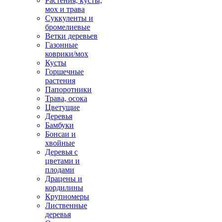
Растения, кусты,
мох и трава
Суккуленты и
бромелиевые
Ветки деревьев
Газонные
коврики/мох
Кусты
Горшечные
растения
Папоротники
Трава, осока
Цветущие
Деревья
Бамбуки
Бонсаи и
хвойные
Деревья с
цветами и
плодами
Драцены и
кордилины
Крупномеры
Лиственные
деревья