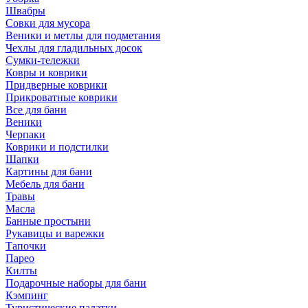
Швабры
Совки для мусора
Веники и метлы для подметания
Чехлы для гладильных досок
Сумки-тележки
Ковры и коврики
Придверные коврики
Прикроватные коврики
Все для бани
Веники
Черпаки
Коврики и подстилки
Шапки
Картины для бани
Мебель для бани
Травы
Масла
Банные простыни
Рукавицы и варежки
Тапочки
Парео
Килты
Подарочные наборы для бани
Кэмпинг
Туристические палатки