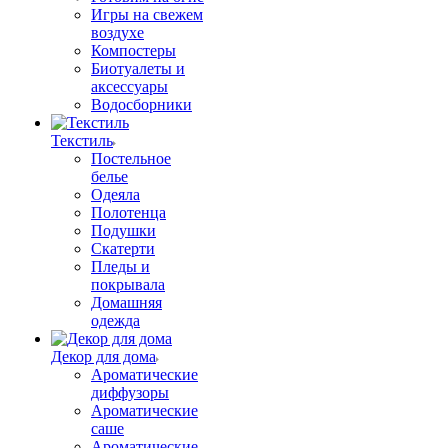
Игры на свежем
воздухе
Компостеры
Биотуалеты и
аксессуары
Водосборники
Текстиль
Постельное
белье
Одеяла
Полотенца
Подушки
Скатерти
Пледы и
покрывала
Домашняя
одежда
Декор для дома
Ароматические
диффузоры
Ароматические
саше
Ароматические