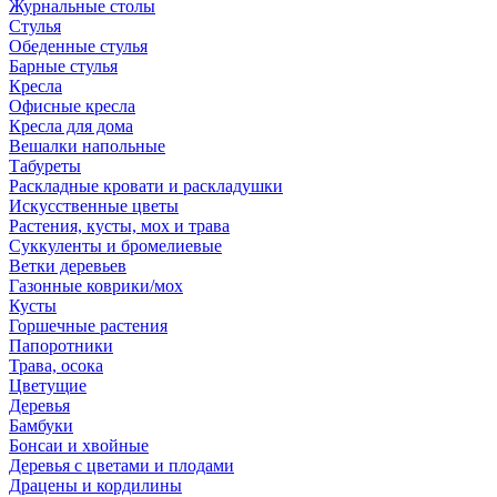
Журнальные столы
Стулья
Обеденные стулья
Барные стулья
Кресла
Офисные кресла
Кресла для дома
Вешалки напольные
Табуреты
Раскладные кровати и раскладушки
Искусственные цветы
Растения, кусты, мох и трава
Суккуленты и бромелиевые
Ветки деревьев
Газонные коврики/мох
Кусты
Горшечные растения
Папоротники
Трава, осока
Цветущие
Деревья
Бамбуки
Бонсаи и хвойные
Деревья с цветами и плодами
Драцены и кордилины