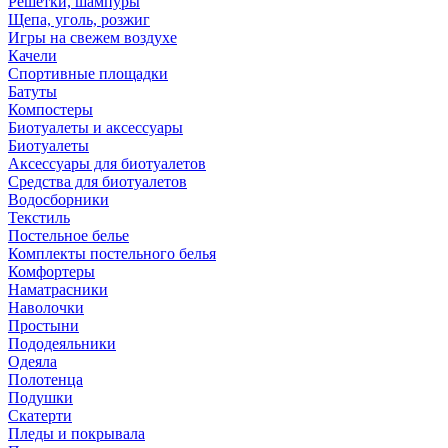
Решетки, шампуры
Щепа, уголь, розжиг
Игры на свежем воздухе
Качели
Спортивные площадки
Батуты
Компостеры
Биотуалеты и аксессуары
Биотуалеты
Аксессуары для биотуалетов
Средства для биотуалетов
Водосборники
Текстиль
Постельное белье
Комплекты постельного белья
Комфортеры
Наматрасники
Наволочки
Простыни
Пододеяльники
Одеяла
Полотенца
Подушки
Скатерти
Пледы и покрывала