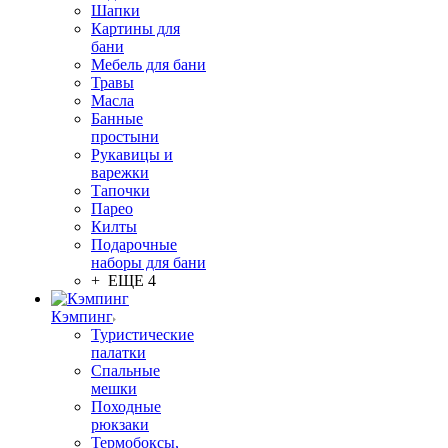
Шапки
Картины для
бани
Мебель для бани
Травы
Масла
Банные
простыни
Рукавицы и
варежки
Тапочки
Парео
Килты
Подарочные
наборы для бани
+ ЕЩЕ 4
Кэмпинг
Туристические
палатки
Спальные
мешки
Походные
рюкзаки
Термобоксы,