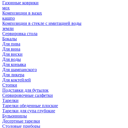
Газонные коврики
мох
Композиции в вазах
кашпо
Композиции в стекле с имитацией воды
земли
Сервировка стола
Бокалы
Для пива
Для вина
Для виски
Для воды
Для коньяка
Для шампанского
Для ликера
Для коктейлей
Стопки
Подставки для бутылок
Сервировочные салфетки
Тарелки
Тарелки обеденные плоские
Тарелки для супа глубокие
Бульонницы
Десертные тарелки
Столовые приборы