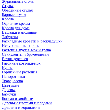
Журнальные столы
Стулья
Обеденные стулья
Барные стулья
Кресла
Офисные кресла
Кресла для дома
Вешалки напольные
Табуреты
Раскладные кровати и раскладушки
Искусственные цветы
Растения, кусты, мох и трава
Суккуленты и бромелиевые
Ветки деревьев
Газонные коврики/мох
Кусты
Горшечные растения
Папоротники
Трава, осока
Цветущие
Деревья
Бамбуки
Бонсаи и хвойные
Деревья с цветами и плодами
Драцены и кордилины