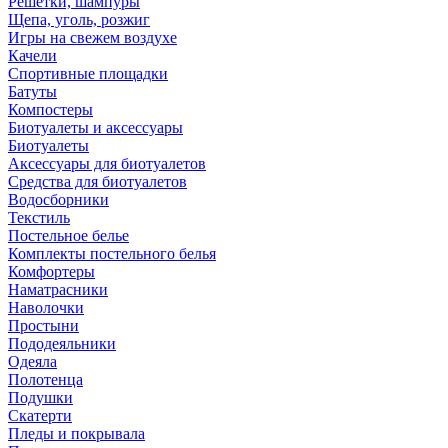
Решетки, шампуры
Щепа, уголь, розжиг
Игры на свежем воздухе
Качели
Спортивные площадки
Батуты
Компостеры
Биотуалеты и аксессуары
Биотуалеты
Аксессуары для биотуалетов
Средства для биотуалетов
Водосборники
Текстиль
Постельное белье
Комплекты постельного белья
Комфортеры
Наматрасники
Наволочки
Простыни
Пододеяльники
Одеяла
Полотенца
Подушки
Скатерти
Пледы и покрывала