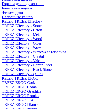
Горшки для подоконника
Балконные ящики
Фитомодули
Напольные кашпо
Кашпо TREEZ Effectory
TREEZ Effectory - Stone
TREEZ Effectory - Beton
TREEZ Effectory - Metal
TREEZ Effectory - Wood
TREEZ Effectory - Gloss
TREEZ Effectory - Wow
TREEZ Effectory - система автополива
TREEZ Effectory - Crystal
TREEZ Effectory - Volcano
TREEZ Effectory - Corten Steel
TREEZ Effectory - Black Stone
TREEZ Effectory - Quartz
Кашпо TREEZ ERGO
TREEZ ERGO Cork
TREEZ ERGO Comb
TREEZ ERGO Graphics
TREEZ ERGO Rombo
TREEZ ERGO Just
TREEZ ERGO Diamond
TREEZ ERGO Nature