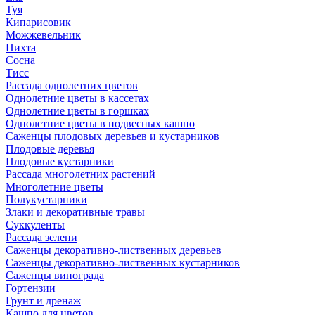
Туя
Кипарисовик
Можжевельник
Пихта
Сосна
Тисc
Рассада однолетних цветов
Однолетние цветы в кассетах
Однолетние цветы в горшках
Однолетние цветы в подвесных кашпо
Саженцы плодовых деревьев и кустарников
Плодовые деревья
Плодовые кустарники
Рассада многолетних растений
Многолетние цветы
Полукустарники
Злаки и декоративные травы
Суккуленты
Рассада зелени
Саженцы декоративно-лиственных деревьев
Саженцы декоративно-лиственных кустарников
Саженцы винограда
Гортензии
Грунт и дренаж
Кашпо для цветов