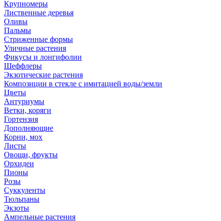
Крупномеры
Лиственные деревья
Оливы
Пальмы
Стриженные формы
Уличные растения
Фикусы и лонгифолии
Шеффлеры
Экзотические растения
Композиции в стекле с имитацией воды/земли
Цветы
Антуриумы
Ветки, коряги
Гортензия
Дополняющие
Корни, мох
Листы
Овощи, фрукты
Орхидеи
Пионы
Розы
Суккуленты
Тюльпаны
Экзоты
Ампельные растения