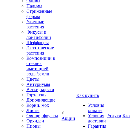
Оливы
Пальмы
Стриженные
формы
Уличные
растения
Фикусы и
лонгифолии
Шеффлеры
Экзотические
растения
Композиции в
стекле с
имитацией
воды/земли
Цветы
Антуриумы
Ветки, коряги
Гортензия
Как купить
Дополняющие
Корни, мох
Условия
Листы
оплаты
Овощи, фрукты
Условия
Услуги
Бло
Акции
Орхидеи
доставки
Пионы
Гарантия