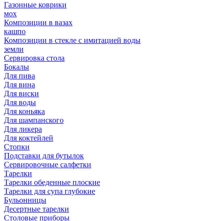
Газонные коврики
мох
Композиции в вазах
кашпо
Композиции в стекле с имитацией воды
земли
Сервировка стола
Бокалы
Для пива
Для вина
Для виски
Для воды
Для коньяка
Для шампанского
Для ликера
Для коктейлей
Стопки
Подставки для бутылок
Сервировочные салфетки
Тарелки
Тарелки обеденные плоские
Тарелки для супа глубокие
Бульонницы
Десертные тарелки
Столовые приборы