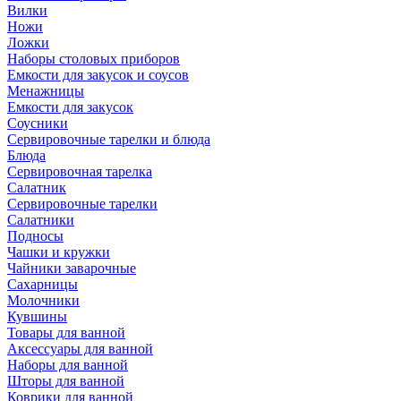
Вилки
Ножи
Ложки
Наборы столовых приборов
Емкости для закусок и соусов
Менажницы
Емкости для закусок
Соусники
Сервировочные тарелки и блюда
Блюда
Сервировочная тарелка
Салатник
Сервировочные тарелки
Салатники
Подносы
Чашки и кружки
Чайники заварочные
Сахарницы
Молочники
Кувшины
Товары для ванной
Аксессуары для ванной
Наборы для ванной
Шторы для ванной
Коврики для ванной