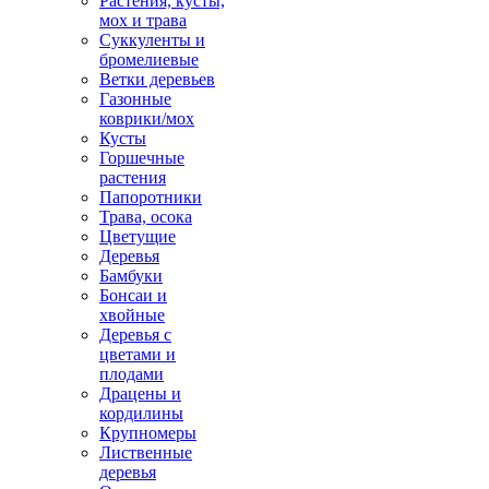
Растения, кусты,
мох и трава
Суккуленты и
бромелиевые
Ветки деревьев
Газонные
коврики/мох
Кусты
Горшечные
растения
Папоротники
Трава, осока
Цветущие
Деревья
Бамбуки
Бонсаи и
хвойные
Деревья с
цветами и
плодами
Драцены и
кордилины
Крупномеры
Лиственные
деревья