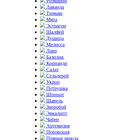
Розмарин
Лаванда
Тимьян
Мята
Эстрагон
Шалфей
Душица
Мелисса
Лавр
Базилик
Кориандр
Салат
Сельдерей
Укроп
Петрушка
Шпинат
Щавель
Зверобой
Эвкалипт
Чабер
Артемизия
Перовския
Пряные миксы