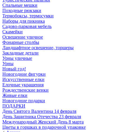
Спальные мешки
Походные рюкзаки
Термобоксы, термосумки
Наборы для пикника
Садово-парковая мебель
Скамейки
Освещение уличное
Фонарные столбы
Ландшафтное освещение, торшеры
Закладные детали
Урны уличные
Урны
Новый год!
Новогодние фигурки
Искусственные елки
Елочные украшения
Рождественские венки
Живые елки
Новогодние подарки
ПОДАРКИ
День Святого Валентина 14 февраля
День Защитника Отечества 23 февраля
Международный Женский День 8 марта
Цветы в горшках в подарочной упаковке