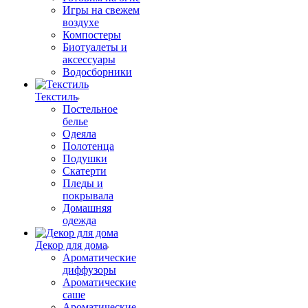
Игры на свежем
воздухе
Компостеры
Биотуалеты и
аксессуары
Водосборники
Текстиль
Постельное
белье
Одеяла
Полотенца
Подушки
Скатерти
Пледы и
покрывала
Домашняя
одежда
Декор для дома
Ароматические
диффузоры
Ароматические
саше
Ароматические