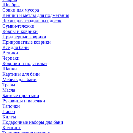
Швабры
Совки для мусора
Веники и метлы для подметания
Чехлы для гладильных досок
Сумки-тележки
Ковры и коврики
Придверные коврики
Прикроватные коврики
Все для бани
Веники
Черпаки
Коврики и подстилки
Шапки
Картины для бани
Мебель для бани
Травы
Масла
Банные простыни
Рукавицы и варежки
Тапочки
Парео
Килты
Подарочные наборы для бани
Кэмпинг
Туристические палатки