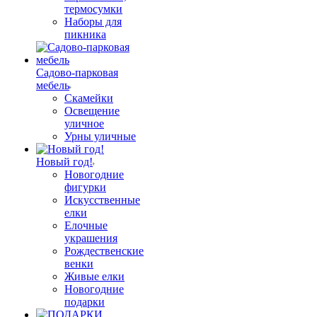
термосумки
Наборы для
пикника
Садово-парковая
мебель
Скамейки
Освещение
уличное
Урны уличные
Новый год!
Новогодние
фигурки
Искусственные
елки
Елочные
украшения
Рождественские
венки
Живые елки
Новогодние
подарки