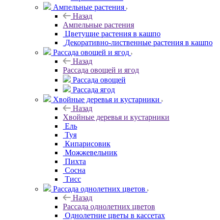
Ампельные растения
Назад
Ампельные растения
Цветущие растения в кашпо
Декоративно-лиственные растения в кашпо
Рассада овощей и ягод
Назад
Рассада овощей и ягод
Рассада овощей
Рассада ягод
Хвойные деревья и кустарники
Назад
Хвойные деревья и кустарники
Ель
Туя
Кипарисовик
Можжевельник
Пихта
Сосна
Тисc
Рассада однолетних цветов
Назад
Рассада однолетних цветов
Однолетние цветы в кассетах