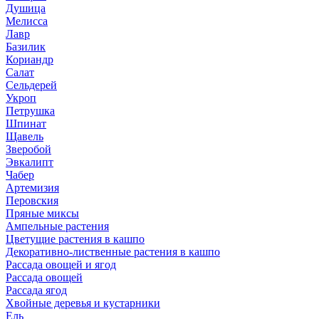
Душица
Мелисса
Лавр
Базилик
Кориандр
Салат
Сельдерей
Укроп
Петрушка
Шпинат
Щавель
Зверобой
Эвкалипт
Чабер
Артемизия
Перовския
Пряные миксы
Ампельные растения
Цветущие растения в кашпо
Декоративно-лиственные растения в кашпо
Рассада овощей и ягод
Рассада овощей
Рассада ягод
Хвойные деревья и кустарники
Ель