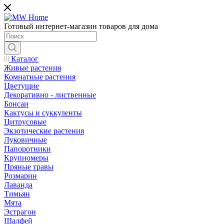
Готовый интернет-магазин товаров для дома
Каталог
Живые растения
Комнатные растения
Цветущие
Декоративно - лиственные
Бонсаи
Кактусы и суккуленты
Цитрусовые
Экзотические растения
Луковичные
Папоротники
Крупномеры
Пряные травы
Розмарин
Лаванда
Тимьян
Мята
Эстрагон
Шалфей