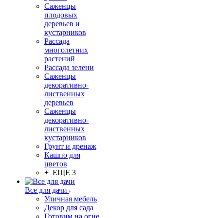
Саженцы
плодовых
деревьев и
кустарников
Рассада
многолетних
растений
Рассада зелени
Саженцы
декоративно-
лиственных
деревьев
Саженцы
декоративно-
лиственных
кустарников
Грунт и дренаж
Кашпо для
цветов
+ ЕЩЕ 3
Все для дачи
Уличная мебель
Декор для сада
Готовим на огне