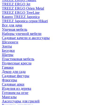
TREEZ ERGO Jet
TREEZ ERGO Orien Metal
TREEZ ERGO TreeLine
Кашпо TREEZ Japonica
TREEZ Japonica серия Hikari
Все для дачи
Уличная мебель
Наборы уличной мебели
Садовые качели и аксессуары
Шезлонги
Зонты
Беседки
Шатры
Пластиковая мебель
Подвесные кресла
Гамаки
Декор для сада
Садовые фигуры
Флюгеры
Садовые арки
Изделия из дерева
Готовим на огне
Мангалы
Аксессуары для грилей