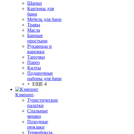
Шапки
Картины для
бани
Мебель для бани
Травы
Масла
Банные
простыни
Рукавицы и
варежки
Тапочки
Парео
Килты
Подарочные
наборы для бани
+ ЕЩЕ 4
Кэмпинг
Туристические
палатки
Спальные
мешки
Походные
рюкзаки
Термобоксы,