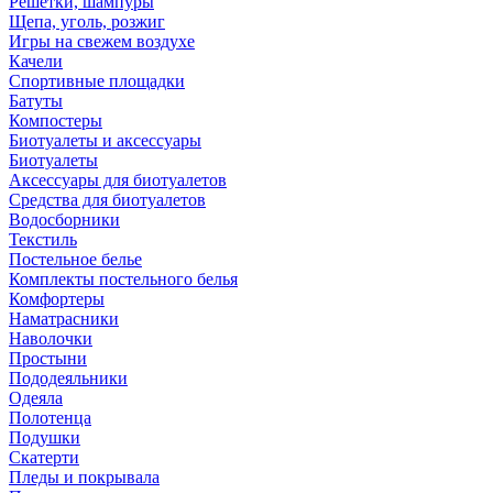
Решетки, шампуры
Щепа, уголь, розжиг
Игры на свежем воздухе
Качели
Спортивные площадки
Батуты
Компостеры
Биотуалеты и аксессуары
Биотуалеты
Аксессуары для биотуалетов
Средства для биотуалетов
Водосборники
Текстиль
Постельное белье
Комплекты постельного белья
Комфортеры
Наматрасники
Наволочки
Простыни
Пододеяльники
Одеяла
Полотенца
Подушки
Скатерти
Пледы и покрывала