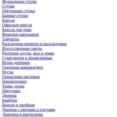
Журнальные столы
Стулья
Обеденные стулья
Барные стулья
Кресла
Офисные кресла
Кресла для дома
Вешалки напольные
Табуреты
Раскладные кровати и раскладушки
Искусственные цветы
Растения, кусты, мох и трава
Суккуленты и бромелиевые
Ветки деревьев
Газонные коврики/мох
Кусты
Горшечные растения
Папоротники
Трава, осока
Цветущие
Деревья
Бамбуки
Бонсаи и хвойные
Деревья с цветами и плодами
Драцены и кордилины