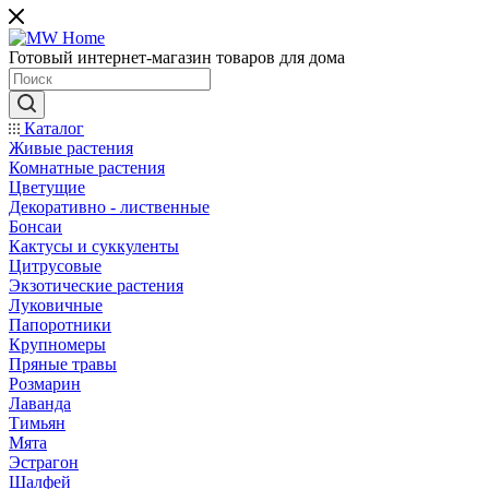
Готовый интернет-магазин товаров для дома
Каталог
Живые растения
Комнатные растения
Цветущие
Декоративно - лиственные
Бонсаи
Кактусы и суккуленты
Цитрусовые
Экзотические растения
Луковичные
Папоротники
Крупномеры
Пряные травы
Розмарин
Лаванда
Тимьян
Мята
Эстрагон
Шалфей