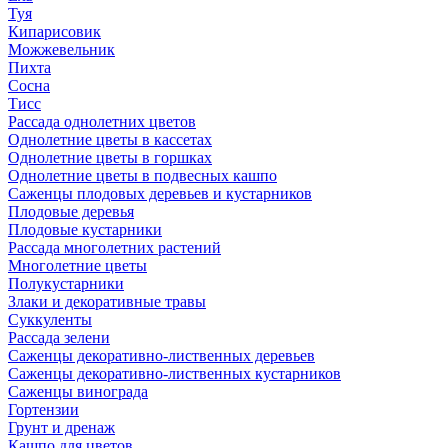
Туя
Кипарисовик
Можжевельник
Пихта
Сосна
Тисc
Рассада однолетних цветов
Однолетние цветы в кассетах
Однолетние цветы в горшках
Однолетние цветы в подвесных кашпо
Саженцы плодовых деревьев и кустарников
Плодовые деревья
Плодовые кустарники
Рассада многолетних растений
Многолетние цветы
Полукустарники
Злаки и декоративные травы
Суккуленты
Рассада зелени
Саженцы декоративно-лиственных деревьев
Саженцы декоративно-лиственных кустарников
Саженцы винограда
Гортензии
Грунт и дренаж
Кашпо для цветов