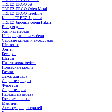
TREEZ ERGO Jet
TREEZ ERGO Orien Metal
TREEZ ERGO TreeLine
Кашпо TREEZ Japonica
TREEZ Japonica серия Hikari
Все для дачи
Уличная мебель
Наборы уличной мебели
Садовые качели и аксессуары
Шезлонги
Зонты
Беседки
Шатры
Пластиковая мебель
Подвесные кресла
Гамаки
Декор для сада
Садовые фигуры
Флюгеры
Садовые арки
Изделия из дерева
Готовим на огне
Мангалы
Аксессуары для грилей