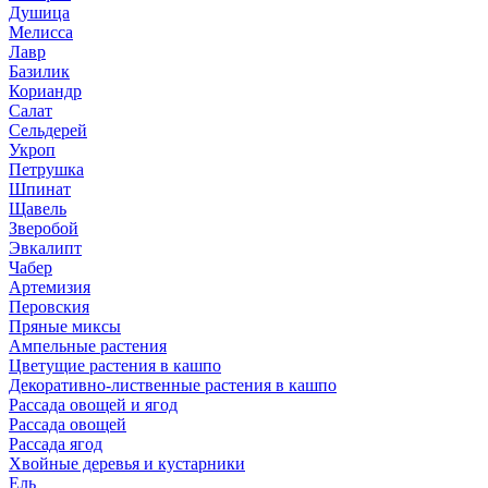
Душица
Мелисса
Лавр
Базилик
Кориандр
Салат
Сельдерей
Укроп
Петрушка
Шпинат
Щавель
Зверобой
Эвкалипт
Чабер
Артемизия
Перовския
Пряные миксы
Ампельные растения
Цветущие растения в кашпо
Декоративно-лиственные растения в кашпо
Рассада овощей и ягод
Рассада овощей
Рассада ягод
Хвойные деревья и кустарники
Ель