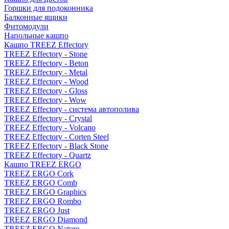
Горшки для подоконника
Балконные ящики
Фитомодули
Напольные кашпо
Кашпо TREEZ Effectory
TREEZ Effectory - Stone
TREEZ Effectory - Beton
TREEZ Effectory - Metal
TREEZ Effectory - Wood
TREEZ Effectory - Gloss
TREEZ Effectory - Wow
TREEZ Effectory - система автополива
TREEZ Effectory - Crystal
TREEZ Effectory - Volcano
TREEZ Effectory - Corten Steel
TREEZ Effectory - Black Stone
TREEZ Effectory - Quartz
Кашпо TREEZ ERGO
TREEZ ERGO Cork
TREEZ ERGO Comb
TREEZ ERGO Graphics
TREEZ ERGO Rombo
TREEZ ERGO Just
TREEZ ERGO Diamond
TREEZ ERGO Nature