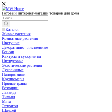
Готовый интернет-магазин товаров для дома
Каталог
Живые растения
Комнатные растения
Цветущие
Декоративно - лиственные
Бонсаи
Кактусы и суккуленты
Цитрусовые
Экзотические растения
Луковичные
Папоротники
Крупномеры
Пряные травы
Розмарин
Лаванда
Тимьян
Мята
Эстрагон
Шалфей