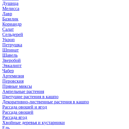
Душица
Мелисса
Лавр
Базилик
Кориандр
Салат
Сельдерей
Укроп
Петрушка
Шпинат
Щавель
Зверобой
Эвкалипт
Чабер
Артемизия
Перовския
Пряные миксы
Ампельные растения
Цветущие растения в кашпо
Декоративно-лиственные растения в кашпо
Рассада овощей и ягод
Рассада овощей
Рассада ягод
Хвойные деревья и кустарники
Ель