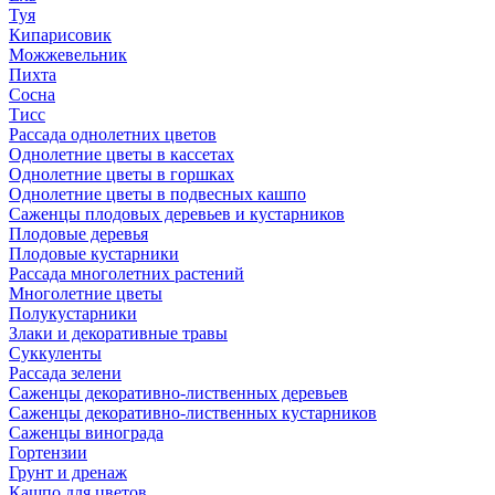
Туя
Кипарисовик
Можжевельник
Пихта
Сосна
Тисc
Рассада однолетних цветов
Однолетние цветы в кассетах
Однолетние цветы в горшках
Однолетние цветы в подвесных кашпо
Саженцы плодовых деревьев и кустарников
Плодовые деревья
Плодовые кустарники
Рассада многолетних растений
Многолетние цветы
Полукустарники
Злаки и декоративные травы
Суккуленты
Рассада зелени
Саженцы декоративно-лиственных деревьев
Саженцы декоративно-лиственных кустарников
Саженцы винограда
Гортензии
Грунт и дренаж
Кашпо для цветов