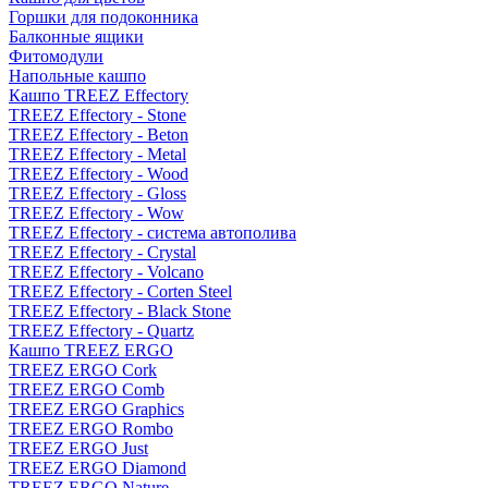
Горшки для подоконника
Балконные ящики
Фитомодули
Напольные кашпо
Кашпо TREEZ Effectory
TREEZ Effectory - Stone
TREEZ Effectory - Beton
TREEZ Effectory - Metal
TREEZ Effectory - Wood
TREEZ Effectory - Gloss
TREEZ Effectory - Wow
TREEZ Effectory - система автополива
TREEZ Effectory - Crystal
TREEZ Effectory - Volcano
TREEZ Effectory - Corten Steel
TREEZ Effectory - Black Stone
TREEZ Effectory - Quartz
Кашпо TREEZ ERGO
TREEZ ERGO Cork
TREEZ ERGO Comb
TREEZ ERGO Graphics
TREEZ ERGO Rombo
TREEZ ERGO Just
TREEZ ERGO Diamond
TREEZ ERGO Nature