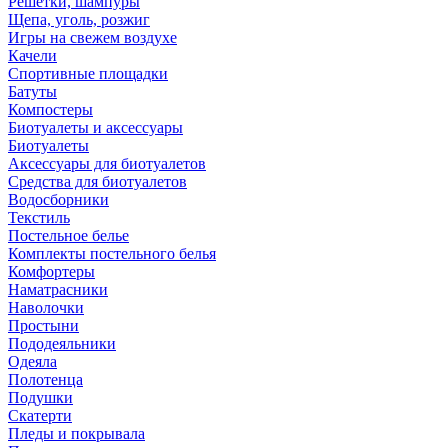
Решетки, шампуры
Щепа, уголь, розжиг
Игры на свежем воздухе
Качели
Спортивные площадки
Батуты
Компостеры
Биотуалеты и аксессуары
Биотуалеты
Аксессуары для биотуалетов
Средства для биотуалетов
Водосборники
Текстиль
Постельное белье
Комплекты постельного белья
Комфортеры
Наматрасники
Наволочки
Простыни
Пододеяльники
Одеяла
Полотенца
Подушки
Скатерти
Пледы и покрывала