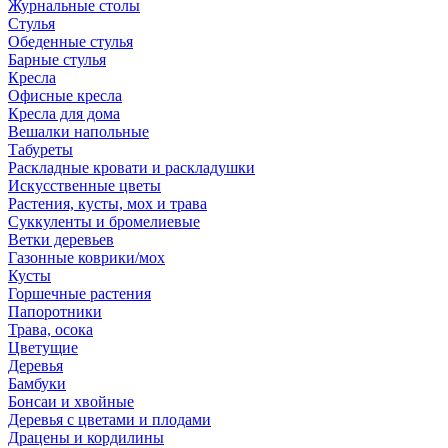
Журнальные столы
Стулья
Обеденные стулья
Барные стулья
Кресла
Офисные кресла
Кресла для дома
Вешалки напольные
Табуреты
Раскладные кровати и раскладушки
Искусственные цветы
Растения, кусты, мох и трава
Суккуленты и бромелиевые
Ветки деревьев
Газонные коврики/мох
Кусты
Горшечные растения
Папоротники
Трава, осока
Цветущие
Деревья
Бамбуки
Бонсаи и хвойные
Деревья с цветами и плодами
Драцены и кордилины