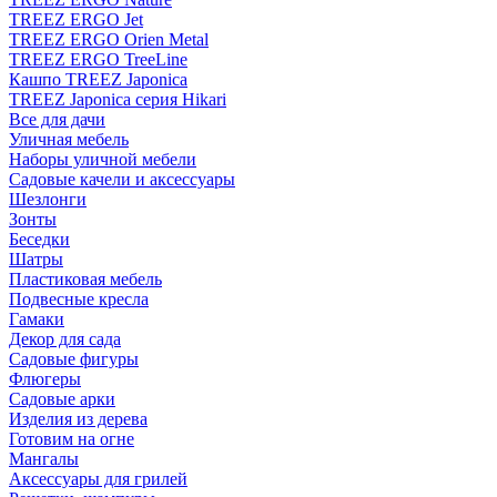
TREEZ ERGO Jet
TREEZ ERGO Orien Metal
TREEZ ERGO TreeLine
Кашпо TREEZ Japonica
TREEZ Japonica серия Hikari
Все для дачи
Уличная мебель
Наборы уличной мебели
Садовые качели и аксессуары
Шезлонги
Зонты
Беседки
Шатры
Пластиковая мебель
Подвесные кресла
Гамаки
Декор для сада
Садовые фигуры
Флюгеры
Садовые арки
Изделия из дерева
Готовим на огне
Мангалы
Аксессуары для грилей