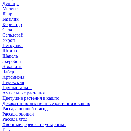
Душица
Мелисса
Лавр
Базилик
Кориандр
Салат
Сельдерей
Укроп
Петрушка
Шпинат
Щавель
Зверобой
Эвкалипт
Чабер
Артемизия
Перовския
Пряные миксы
Ампельные растения
Цветущие растения в кашпо
Декоративно-лиственные растения в кашпо
Рассада овощей и ягод
Рассада овощей
Рассада ягод
Хвойные деревья и кустарники
Ель