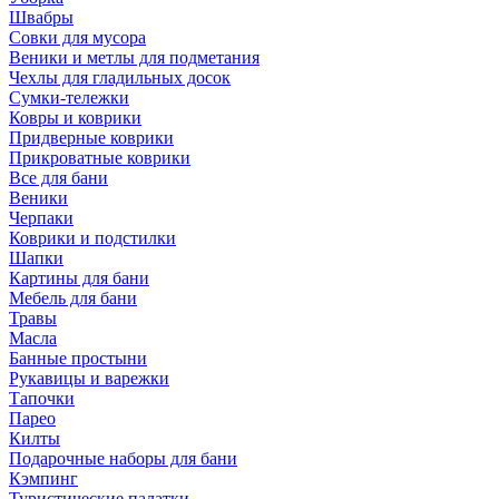
Швабры
Совки для мусора
Веники и метлы для подметания
Чехлы для гладильных досок
Сумки-тележки
Ковры и коврики
Придверные коврики
Прикроватные коврики
Все для бани
Веники
Черпаки
Коврики и подстилки
Шапки
Картины для бани
Мебель для бани
Травы
Масла
Банные простыни
Рукавицы и варежки
Тапочки
Парео
Килты
Подарочные наборы для бани
Кэмпинг
Туристические палатки