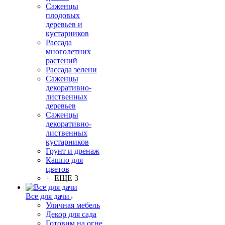
Саженцы
плодовых
деревьев и
кустарников
Рассада
многолетних
растений
Рассада зелени
Саженцы
декоративно-
лиственных
деревьев
Саженцы
декоративно-
лиственных
кустарников
Грунт и дренаж
Кашпо для
цветов
+ ЕЩЕ 3
Все для дачи
Уличная мебель
Декор для сада
Готовим на огне