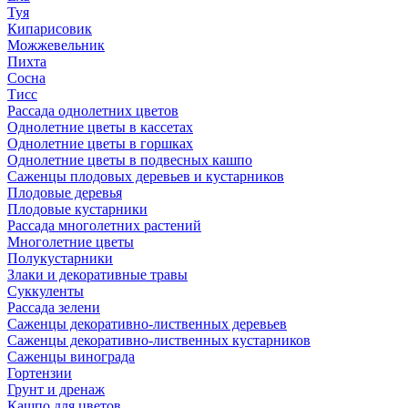
Туя
Кипарисовик
Можжевельник
Пихта
Сосна
Тисc
Рассада однолетних цветов
Однолетние цветы в кассетах
Однолетние цветы в горшках
Однолетние цветы в подвесных кашпо
Саженцы плодовых деревьев и кустарников
Плодовые деревья
Плодовые кустарники
Рассада многолетних растений
Многолетние цветы
Полукустарники
Злаки и декоративные травы
Суккуленты
Рассада зелени
Саженцы декоративно-лиственных деревьев
Саженцы декоративно-лиственных кустарников
Саженцы винограда
Гортензии
Грунт и дренаж
Кашпо для цветов