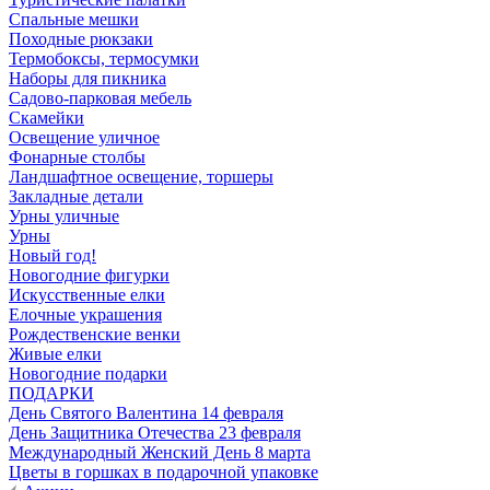
Спальные мешки
Походные рюкзаки
Термобоксы, термосумки
Наборы для пикника
Садово-парковая мебель
Скамейки
Освещение уличное
Фонарные столбы
Ландшафтное освещение, торшеры
Закладные детали
Урны уличные
Урны
Новый год!
Новогодние фигурки
Искусственные елки
Елочные украшения
Рождественские венки
Живые елки
Новогодние подарки
ПОДАРКИ
День Святого Валентина 14 февраля
День Защитника Отечества 23 февраля
Международный Женский День 8 марта
Цветы в горшках в подарочной упаковке