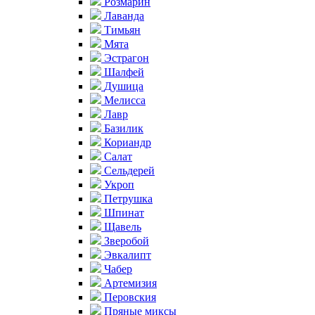
Розмарин
Лаванда
Тимьян
Мята
Эстрагон
Шалфей
Душица
Мелисса
Лавр
Базилик
Кориандр
Салат
Сельдерей
Укроп
Петрушка
Шпинат
Щавель
Зверобой
Эвкалипт
Чабер
Артемизия
Перовския
Пряные миксы