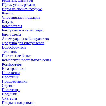
Решетки, шампуры
Щепа, уголь, розжиг
Игры на свежем воздухе
Качели
Спортивные площадки
Батуты
Компостеры
Биотуалеты и аксессуары
Биотуалеты
Аксессуары для биотуалетов
Средства для биотуалетов
Водосборники
Текстиль
Постельное белье
Комплекты постельного белья
Комфортеры
Наматрасники
Наволочки
Простыни
Пододеяльники
Одеяла
Полотенца
Подушки
Скатерти
Пледы и покрывала