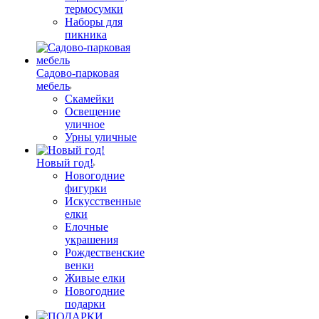
термосумки
Наборы для
пикника
Садово-парковая
мебель
Скамейки
Освещение
уличное
Урны уличные
Новый год!
Новогодние
фигурки
Искусственные
елки
Елочные
украшения
Рождественские
венки
Живые елки
Новогодние
подарки