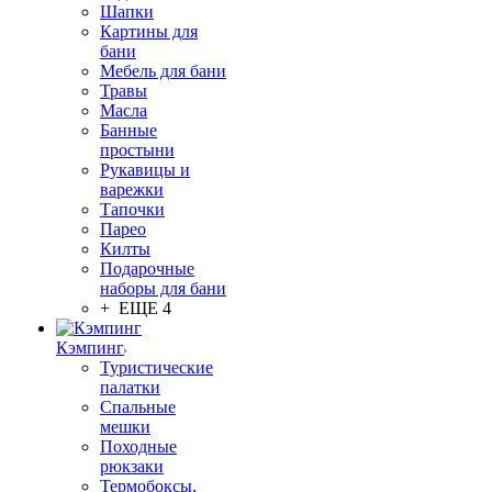
Шапки
Картины для
бани
Мебель для бани
Травы
Масла
Банные
простыни
Рукавицы и
варежки
Тапочки
Парео
Килты
Подарочные
наборы для бани
+ ЕЩЕ 4
Кэмпинг
Туристические
палатки
Спальные
мешки
Походные
рюкзаки
Термобоксы,