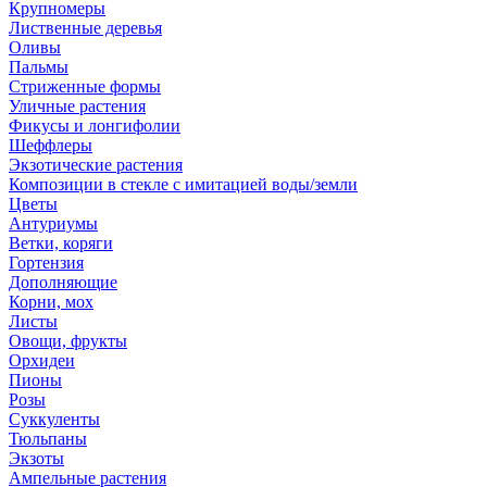
Крупномеры
Лиственные деревья
Оливы
Пальмы
Стриженные формы
Уличные растения
Фикусы и лонгифолии
Шеффлеры
Экзотические растения
Композиции в стекле с имитацией воды/земли
Цветы
Антуриумы
Ветки, коряги
Гортензия
Дополняющие
Корни, мох
Листы
Овощи, фрукты
Орхидеи
Пионы
Розы
Суккуленты
Тюльпаны
Экзоты
Ампельные растения