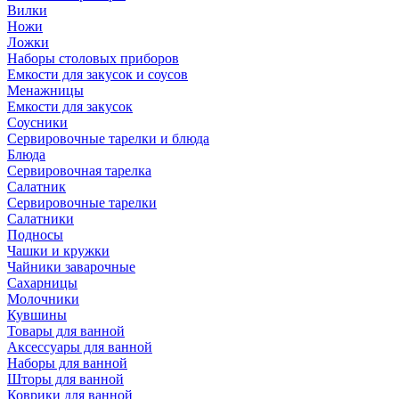
Вилки
Ножи
Ложки
Наборы столовых приборов
Емкости для закусок и соусов
Менажницы
Емкости для закусок
Соусники
Сервировочные тарелки и блюда
Блюда
Сервировочная тарелка
Салатник
Сервировочные тарелки
Салатники
Подносы
Чашки и кружки
Чайники заварочные
Сахарницы
Молочники
Кувшины
Товары для ванной
Аксессуары для ванной
Наборы для ванной
Шторы для ванной
Коврики для ванной