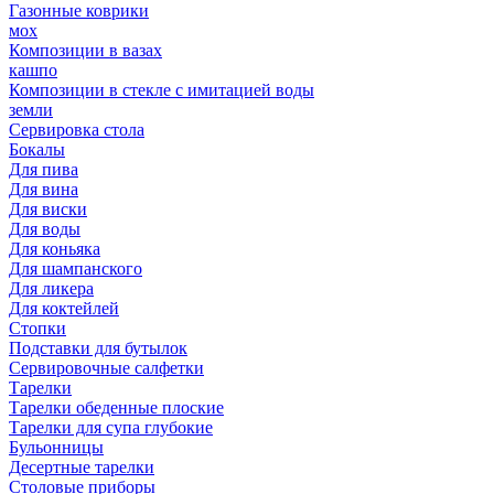
Газонные коврики
мох
Композиции в вазах
кашпо
Композиции в стекле с имитацией воды
земли
Сервировка стола
Бокалы
Для пива
Для вина
Для виски
Для воды
Для коньяка
Для шампанского
Для ликера
Для коктейлей
Стопки
Подставки для бутылок
Сервировочные салфетки
Тарелки
Тарелки обеденные плоские
Тарелки для супа глубокие
Бульонницы
Десертные тарелки
Столовые приборы