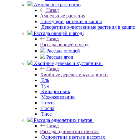
Ампельные растения
Назад
Ампельные растения
Цветущие растения в кашпо
Декоративно-лиственные растения в кашпо
Рассада овощей и ягод
Назад
Рассада овощей и ягод
Рассада овощей
Рассада ягод
Хвойные деревья и кустарники
Назад
Хвойные деревья и кустарники
Ель
Туя
Кипарисовик
Можжевельник
Пихта
Сосна
Тисc
Рассада однолетних цветов
Назад
Рассада однолетних цветов
Однолетние цветы в кассетах