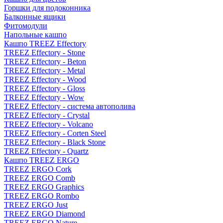
Горшки для подоконника
Балконные ящики
Фитомодули
Напольные кашпо
Кашпо TREEZ Effectory
TREEZ Effectory - Stone
TREEZ Effectory - Beton
TREEZ Effectory - Metal
TREEZ Effectory - Wood
TREEZ Effectory - Gloss
TREEZ Effectory - Wow
TREEZ Effectory - система автополива
TREEZ Effectory - Crystal
TREEZ Effectory - Volcano
TREEZ Effectory - Corten Steel
TREEZ Effectory - Black Stone
TREEZ Effectory - Quartz
Кашпо TREEZ ERGO
TREEZ ERGO Cork
TREEZ ERGO Comb
TREEZ ERGO Graphics
TREEZ ERGO Rombo
TREEZ ERGO Just
TREEZ ERGO Diamond
TREEZ ERGO Nature