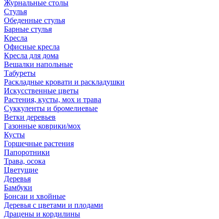
Журнальные столы
Стулья
Обеденные стулья
Барные стулья
Кресла
Офисные кресла
Кресла для дома
Вешалки напольные
Табуреты
Раскладные кровати и раскладушки
Искусственные цветы
Растения, кусты, мох и трава
Суккуленты и бромелиевые
Ветки деревьев
Газонные коврики/мох
Кусты
Горшечные растения
Папоротники
Трава, осока
Цветущие
Деревья
Бамбуки
Бонсаи и хвойные
Деревья с цветами и плодами
Драцены и кордилины