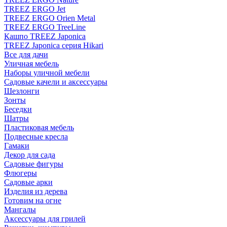
TREEZ ERGO Jet
TREEZ ERGO Orien Metal
TREEZ ERGO TreeLine
Кашпо TREEZ Japonica
TREEZ Japonica серия Hikari
Все для дачи
Уличная мебель
Наборы уличной мебели
Садовые качели и аксессуары
Шезлонги
Зонты
Беседки
Шатры
Пластиковая мебель
Подвесные кресла
Гамаки
Декор для сада
Садовые фигуры
Флюгеры
Садовые арки
Изделия из дерева
Готовим на огне
Мангалы
Аксессуары для грилей