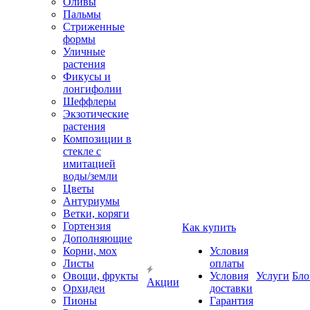
Оливы
Пальмы
Стриженные
формы
Уличные
растения
Фикусы и
лонгифолии
Шеффлеры
Экзотические
растения
Композиции в
стекле с
имитацией
воды/земли
Цветы
Антуриумы
Ветки, коряги
Гортензия
Как купить
Дополняющие
Корни, мох
Условия
Листы
оплаты
Овощи, фрукты
Условия
Услуги
Бло
Акции
Орхидеи
доставки
Пионы
Гарантия