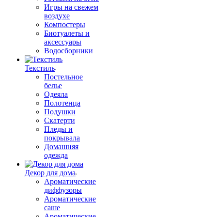
Игры на свежем
воздухе
Компостеры
Биотуалеты и
аксессуары
Водосборники
Текстиль
Постельное
белье
Одеяла
Полотенца
Подушки
Скатерти
Пледы и
покрывала
Домашняя
одежда
Декор для дома
Ароматические
диффузоры
Ароматические
саше
Ароматические