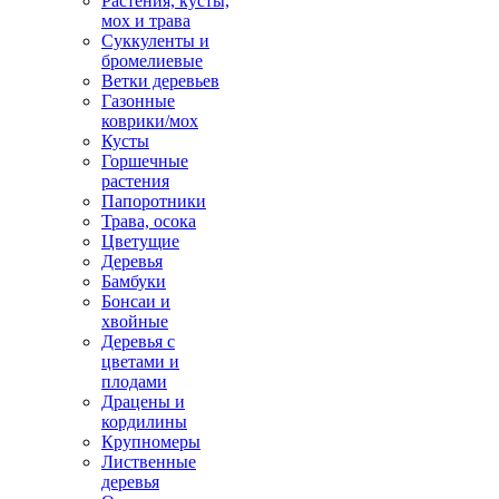
Растения, кусты,
мох и трава
Суккуленты и
бромелиевые
Ветки деревьев
Газонные
коврики/мох
Кусты
Горшечные
растения
Папоротники
Трава, осока
Цветущие
Деревья
Бамбуки
Бонсаи и
хвойные
Деревья с
цветами и
плодами
Драцены и
кордилины
Крупномеры
Лиственные
деревья