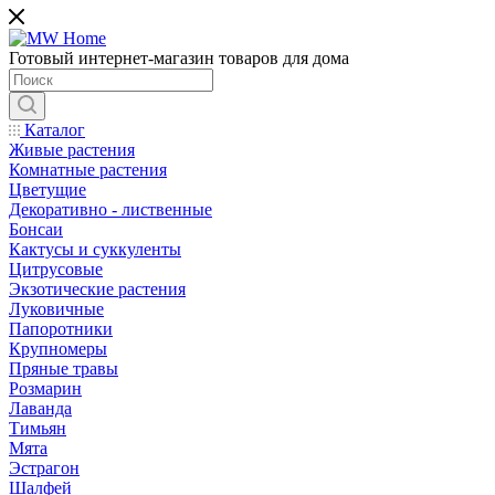
Готовый интернет-магазин товаров для дома
Каталог
Живые растения
Комнатные растения
Цветущие
Декоративно - лиственные
Бонсаи
Кактусы и суккуленты
Цитрусовые
Экзотические растения
Луковичные
Папоротники
Крупномеры
Пряные травы
Розмарин
Лаванда
Тимьян
Мята
Эстрагон
Шалфей