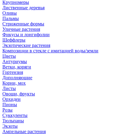
Крупномеры
Лиственные деревья
Оливы
Пальмы
Стриженные формы
Уличные растения
Фикусы и лонгифолии
Шеффлеры
Экзотические растения
Композиции в стекле с имитацией воды/земли
Цветы
Антуриумы
Ветки, коряги
Гортензия
Дополняющие
Корни, мох
Листы
Овощи, фрукты
Орхидеи
Пионы
Розы
Суккуленты
Тюльпаны
Экзоты
Ампельные растения