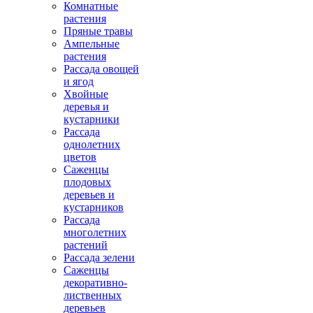
Комнатные
растения
Пряные травы
Ампельные
растения
Рассада овощей
и ягод
Хвойные
деревья и
кустарники
Рассада
однолетних
цветов
Саженцы
плодовых
деревьев и
кустарников
Рассада
многолетних
растений
Рассада зелени
Саженцы
декоративно-
лиственных
деревьев