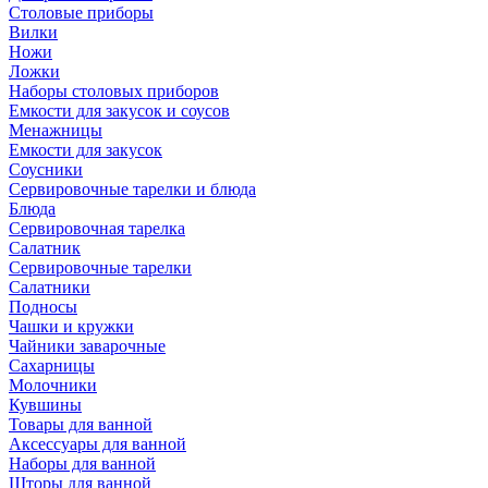
Столовые приборы
Вилки
Ножи
Ложки
Наборы столовых приборов
Емкости для закусок и соусов
Менажницы
Емкости для закусок
Соусники
Сервировочные тарелки и блюда
Блюда
Сервировочная тарелка
Салатник
Сервировочные тарелки
Салатники
Подносы
Чашки и кружки
Чайники заварочные
Сахарницы
Молочники
Кувшины
Товары для ванной
Аксессуары для ванной
Наборы для ванной
Шторы для ванной