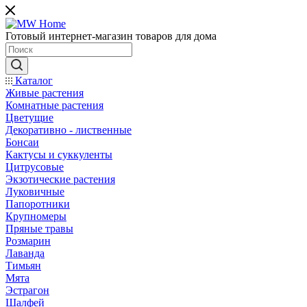
Готовый интернет-магазин товаров для дома
Каталог
Живые растения
Комнатные растения
Цветущие
Декоративно - лиственные
Бонсаи
Кактусы и суккуленты
Цитрусовые
Экзотические растения
Луковичные
Папоротники
Крупномеры
Пряные травы
Розмарин
Лаванда
Тимьян
Мята
Эстрагон
Шалфей