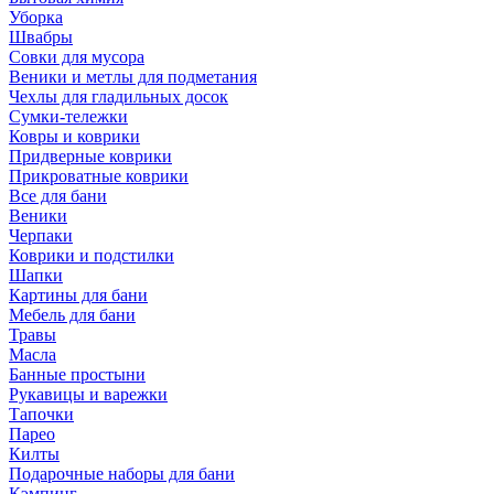
Уборка
Швабры
Совки для мусора
Веники и метлы для подметания
Чехлы для гладильных досок
Сумки-тележки
Ковры и коврики
Придверные коврики
Прикроватные коврики
Все для бани
Веники
Черпаки
Коврики и подстилки
Шапки
Картины для бани
Мебель для бани
Травы
Масла
Банные простыни
Рукавицы и варежки
Тапочки
Парео
Килты
Подарочные наборы для бани
Кэмпинг