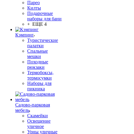
Парео
Килты
Подарочные
наборы для бани
+ ЕЩЕ 4
Кэмпинг
Туристические
палатки
Спальные
мешки
Походные
рюкзаки
Термобоксы,
термосумки
Наборы для
пикника
Садово-парковая
мебель
Скамейки
Освещение
уличное
Урны уличные