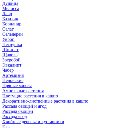
Душица
Мелисса
Лавр
Базилик
Кориандр
Салат
Сельдерей
Укроп
Петрушка
Шпинат
Щавель
Зверобой
Эвкалипт
Чабер
Артемизия
Перовския
Пряные миксы
Ампельные растения
Цветущие растения в кашпо
Декоративно-лиственные растения в кашпо
Рассада овощей и ягод
Рассада овощей
Рассада ягод
Хвойные деревья и кустарники
Ель