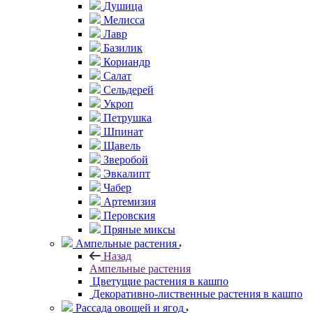
Душица
Мелисса
Лавр
Базилик
Кориандр
Салат
Сельдерей
Укроп
Петрушка
Шпинат
Щавель
Зверобой
Эвкалипт
Чабер
Артемизия
Перовския
Пряные миксы
Ампельные растения
Назад
Ампельные растения
Цветущие растения в кашпо
Декоративно-лиственные растения в кашпо
Рассада овощей и ягод