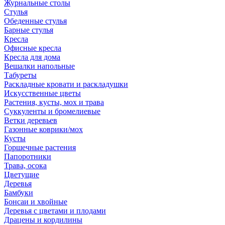
Журнальные столы
Стулья
Обеденные стулья
Барные стулья
Кресла
Офисные кресла
Кресла для дома
Вешалки напольные
Табуреты
Раскладные кровати и раскладушки
Искусственные цветы
Растения, кусты, мох и трава
Суккуленты и бромелиевые
Ветки деревьев
Газонные коврики/мох
Кусты
Горшечные растения
Папоротники
Трава, осока
Цветущие
Деревья
Бамбуки
Бонсаи и хвойные
Деревья с цветами и плодами
Драцены и кордилины