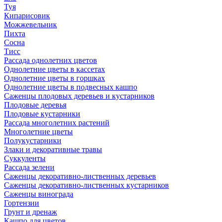
Туя
Кипарисовик
Можжевельник
Пихта
Сосна
Тисc
Рассада однолетних цветов
Однолетние цветы в кассетах
Однолетние цветы в горшках
Однолетние цветы в подвесных кашпо
Саженцы плодовых деревьев и кустарников
Плодовые деревья
Плодовые кустарники
Рассада многолетних растений
Многолетние цветы
Полукустарники
Злаки и декоративные травы
Суккуленты
Рассада зелени
Саженцы декоративно-лиственных деревьев
Саженцы декоративно-лиственных кустарников
Саженцы винограда
Гортензии
Грунт и дренаж
Кашпо для цветов