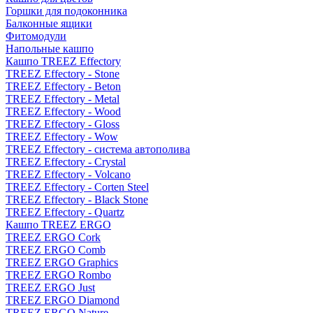
Горшки для подоконника
Балконные ящики
Фитомодули
Напольные кашпо
Кашпо TREEZ Effectory
TREEZ Effectory - Stone
TREEZ Effectory - Beton
TREEZ Effectory - Metal
TREEZ Effectory - Wood
TREEZ Effectory - Gloss
TREEZ Effectory - Wow
TREEZ Effectory - система автополива
TREEZ Effectory - Crystal
TREEZ Effectory - Volcano
TREEZ Effectory - Corten Steel
TREEZ Effectory - Black Stone
TREEZ Effectory - Quartz
Кашпо TREEZ ERGO
TREEZ ERGO Cork
TREEZ ERGO Comb
TREEZ ERGO Graphics
TREEZ ERGO Rombo
TREEZ ERGO Just
TREEZ ERGO Diamond
TREEZ ERGO Nature