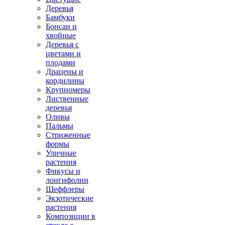
Деревья
Бамбуки
Бонсаи и
хвойные
Деревья с
цветами и
плодами
Драцены и
кордилины
Крупномеры
Лиственные
деревья
Оливы
Пальмы
Стриженные
формы
Уличные
растения
Фикусы и
лонгифолии
Шеффлеры
Экзотические
растения
Композиции в