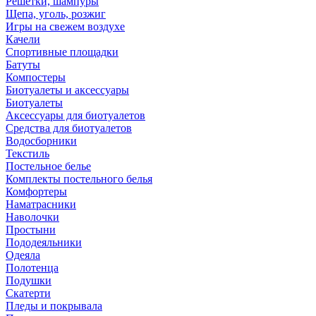
Решетки, шампуры
Щепа, уголь, розжиг
Игры на свежем воздухе
Качели
Спортивные площадки
Батуты
Компостеры
Биотуалеты и аксессуары
Биотуалеты
Аксессуары для биотуалетов
Средства для биотуалетов
Водосборники
Текстиль
Постельное белье
Комплекты постельного белья
Комфортеры
Наматрасники
Наволочки
Простыни
Пододеяльники
Одеяла
Полотенца
Подушки
Скатерти
Пледы и покрывала