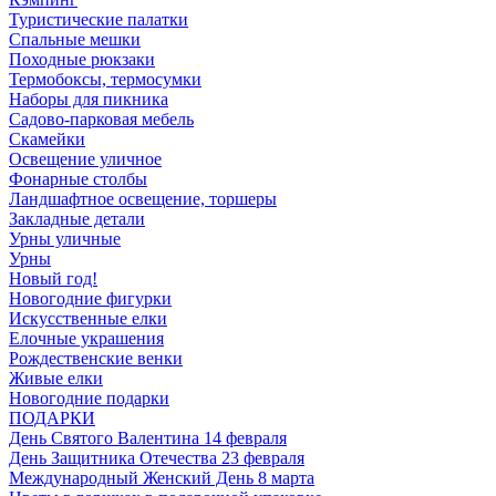
Туристические палатки
Спальные мешки
Походные рюкзаки
Термобоксы, термосумки
Наборы для пикника
Садово-парковая мебель
Скамейки
Освещение уличное
Фонарные столбы
Ландшафтное освещение, торшеры
Закладные детали
Урны уличные
Урны
Новый год!
Новогодние фигурки
Искусственные елки
Елочные украшения
Рождественские венки
Живые елки
Новогодние подарки
ПОДАРКИ
День Святого Валентина 14 февраля
День Защитника Отечества 23 февраля
Международный Женский День 8 марта