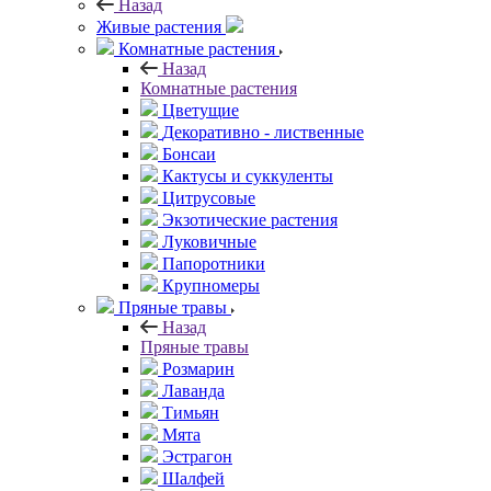
Назад
Живые растения
Комнатные растения
Назад
Комнатные растения
Цветущие
Декоративно - лиственные
Бонсаи
Кактусы и суккуленты
Цитрусовые
Экзотические растения
Луковичные
Папоротники
Крупномеры
Пряные травы
Назад
Пряные травы
Розмарин
Лаванда
Тимьян
Мята
Эстрагон
Шалфей