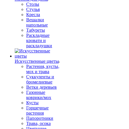
Столы
Стулья
Кресла
Вешалки
напольные
Табуреты
Раскладные
кровати и
раскладушки
Искусственные цветы
Растения, кусты,
мох и трава
Суккуленты и
бромелиевые
Ветки деревьев
Газонные
коврики/мох
Кусты
Горшечные
растения
Папоротники
Трава, осока
Цветущие