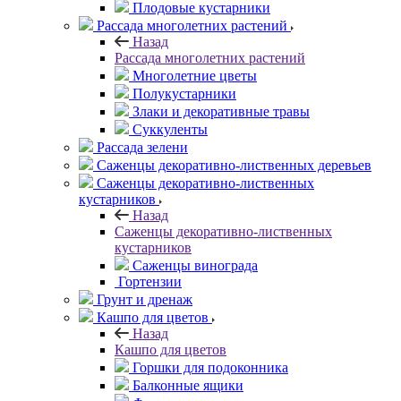
Плодовые кустарники
Рассада многолетних растений
Назад
Рассада многолетних растений
Многолетние цветы
Полукустарники
Злаки и декоративные травы
Суккуленты
Рассада зелени
Саженцы декоративно-лиственных деревьев
Саженцы декоративно-лиственных
кустарников
Назад
Саженцы декоративно-лиственных
кустарников
Саженцы винограда
Гортензии
Грунт и дренаж
Кашпо для цветов
Назад
Кашпо для цветов
Горшки для подоконника
Балконные ящики