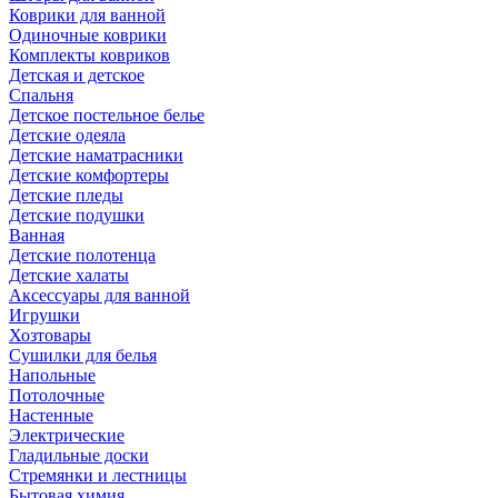
Коврики для ванной
Одиночные коврики
Комплекты ковриков
Детская и детское
Спальня
Детское постельное белье
Детские одеяла
Детские наматрасники
Детские комфортеры
Детские пледы
Детские подушки
Ванная
Детские полотенца
Детские халаты
Аксессуары для ванной
Игрушки
Хозтовары
Сушилки для белья
Напольные
Потолочные
Настенные
Электрические
Гладильные доски
Стремянки и лестницы
Бытовая химия