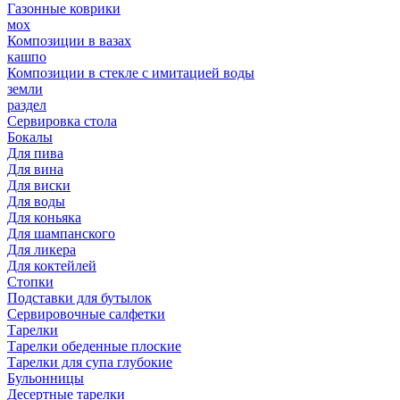
Газонные коврики
мох
Композиции в вазах
кашпо
Композиции в стекле с имитацией воды
земли
раздел
Сервировка стола
Бокалы
Для пива
Для вина
Для виски
Для воды
Для коньяка
Для шампанского
Для ликера
Для коктейлей
Стопки
Подставки для бутылок
Сервировочные салфетки
Тарелки
Тарелки обеденные плоские
Тарелки для супа глубокие
Бульонницы
Десертные тарелки