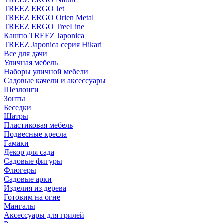
TREEZ ERGO Jet
TREEZ ERGO Orien Metal
TREEZ ERGO TreeLine
Кашпо TREEZ Japonica
TREEZ Japonica серия Hikari
Все для дачи
Уличная мебель
Наборы уличной мебели
Садовые качели и аксессуары
Шезлонги
Зонты
Беседки
Шатры
Пластиковая мебель
Подвесные кресла
Гамаки
Декор для сада
Садовые фигуры
Флюгеры
Садовые арки
Изделия из дерева
Готовим на огне
Мангалы
Аксессуары для грилей