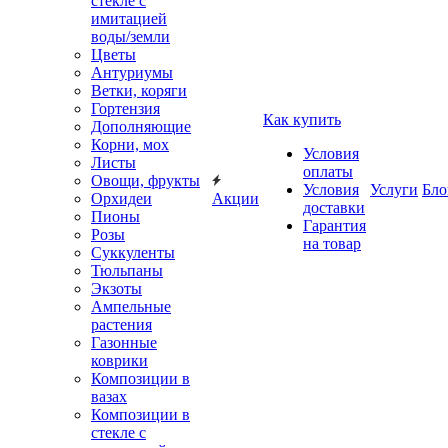
стекле с
имитацией
воды/земли
Цветы
Антуриумы
Ветки, коряги
Гортензия
Как купить
Дополняющие
Корни, мох
Условия
Листы
оплаты
Овощи, фрукты
Условия
Услуги
Бло
Орхидеи
Акции
доставки
Пионы
Гарантия
Розы
на товар
Суккуленты
Тюльпаны
Экзоты
Ампельные
растения
Газонные
коврики
Композиции в
вазах
Композиции в
стекле с